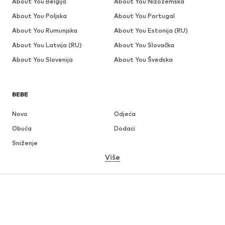
About You Belgija
About You Nizozemska
About You Poljska
About You Portugal
About You Rumunjska
About You Estonija (RU)
About You Latvija (RU)
About You Slovačka
About You Slovenija
About You Švedska
BEBE
Novo
Odjeća
Obuća
Dodaci
Sniženje
Više
DJEVOJČICE
Djeca (vel. 92-140)
Tinejdžeri (vel. 140-176)
DJEČACI