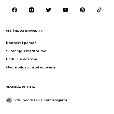
Djeca (vel. 92-140)
Tinejdžeri (vel. 140-176)
MODNE MARKE
ADIDAS ORIGINALS
Next
ADIDAS SPORTSWEAR
Nike Sportswear
SLUŽBA ZA KORISNIKE
NAME IT
NIKE
Kontakt i pomoć
Jordan
PUMA
Suradnje s kreatorima
Područje dostave
Ovdje odustani od ugovora
SIGURNA KUPNJA
Vaši podaci su s nama sigurni