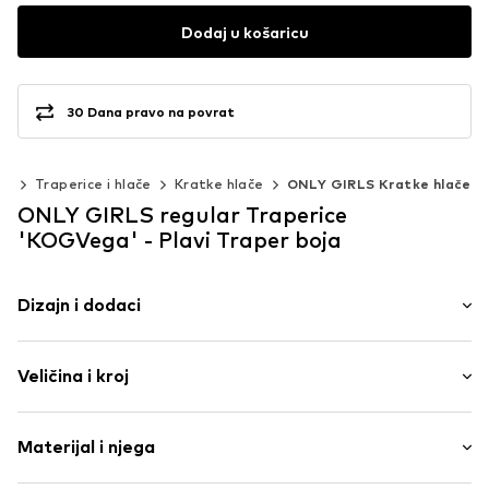
Dodaj u košaricu
30 Dana pravo na povrat
ća
Traperice i hlače
Kratke hlače
ONLY GIRLS Kratke hlače
ONLY GIRLS regular Traperice
'KOGVega' - Plavi Traper boja
Dizajn i dodaci
Jednobojno
Veličina i kroj
Traper
Blue denim/washed
Dužina: Kratka/mini
Zakrpe
Materijal i njega
Kroj: regular
Zakovice