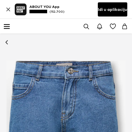
ABOUT YOU App
Idi u aplikaciju
(152.700)