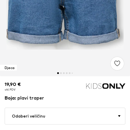
Djeca
19,90 €
19,90 €
ukl. PDV
ukl. PDV
Boja
:
plavi traper
Odaberi veličinu