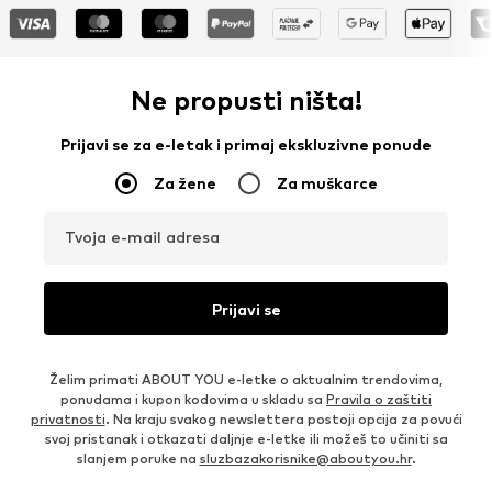
Ne propusti ništa!
Prijavi se za e-letak i primaj ekskluzivne ponude
Za žene
Za muškarce
Tvoja e-mail adresa
Prijavi se
Želim primati ABOUT YOU e-letke o aktualnim trendovima,
ponudama i kupon kodovima u skladu sa
Pravila o zaštiti
privatnosti
. Na kraju svakog newslettera postoji opcija za povući
svoj pristanak i otkazati daljnje e-letke ili možeš to učiniti sa
slanjem poruke na
sluzbazakorisnike@aboutyou.hr
.