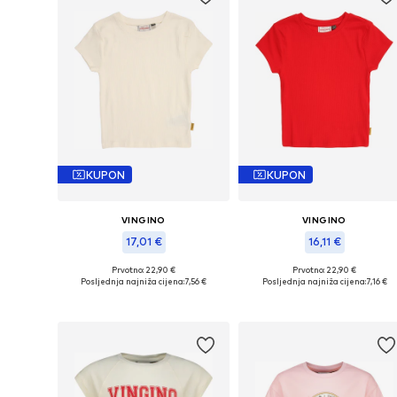
KUPON
KUPON
VINGINO
VINGINO
17,01 €
16,11 €
Prvotno: 22,90 €
Prvotno: 22,90 €
Dostupne veličine: 152
Dostupne veličine: 152
Posljednja najniža cijena:
7,56 €
Posljednja najniža cijena:
7,16 €
Dodaj u košaricu
Dodaj u košaricu