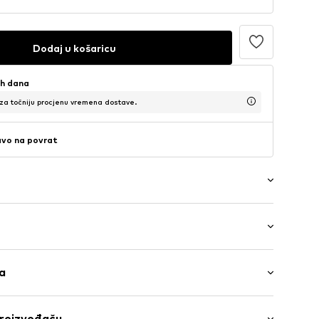
Dodaj u košaricu
ih dana
 za točniju procjenu vremena dostave.
avo na povrat
: pola ruke
b/šav
ga
lna duljina
u
 kroj
 Pamuk
proizvođaču