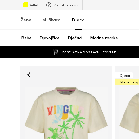
Outlet
Kontakt i pomoć
Žene
Muškarci
Djeca
Bebe
Djevojčice
Dječaci
Modne marke
BESPLATNA DOSTAVA* I POVRAT
Djeca
Skoro ras