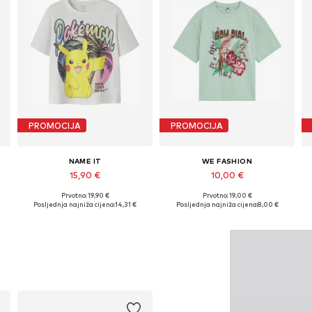
PROMOCIJA
PROMOCIJA
NAME IT
WE FASHION
15,90 €
10,00 €
Prvotno: 19,90 €
Prvotno: 19,00 €
Dostupno u više veličina
Dostupno u više veličina
Posljednja najniža cijena:
14,31 €
Posljednja najniža cijena:
8,00 €
Dodaj u košaricu
Dodaj u košaricu