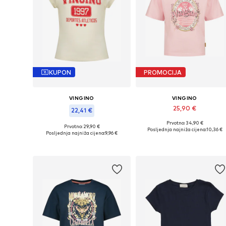
KUPON
PROMOCIJA
VINGINO
VINGINO
25,90 €
22,41 €
Prvotno: 34,90 €
Dostupne veličine: 142, 154, 166
Prvotno: 29,90 €
Dostupne veličine: 152
Posljednja najniža cijena:
10,36 €
Posljednja najniža cijena:
9,96 €
Dodaj u košaricu
Dodaj u košaricu