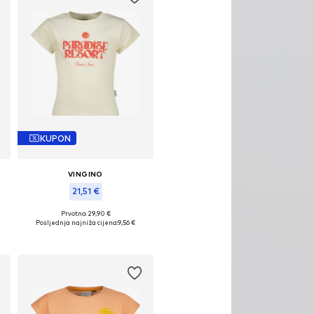
KUPON
VINGINO
21,51 €
Prvotno: 29,90 €
Dostupne veličine: 140
Posljednja najniža cijena:
9,56 €
Dodaj u košaricu