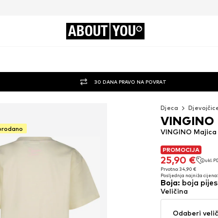
ABOUT
YOU
30 DANA PRAVO NA POVRAT
Djeca
Djevojčic
VINGINO
prodano
VINGINO Majica '
PROMOCIJA
PROMOCIJA
25,90 €
ukl. 
25,90 €
ukl. 
Prvotno: 34,90 €
Posljednja najniža cijena:
Prvotno: 34,90 €
Boja
:
boja pije
Posljednja najniža cijena:
Veličina
Odaberi veli