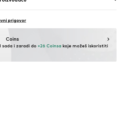
a: Bangladeš
N1932001000002
B.V.
vni prigovor
om & info@raizzed.com
Coins
l sada i zaradi do 
+26 Coinsa
 koje možeš iskoristiti 