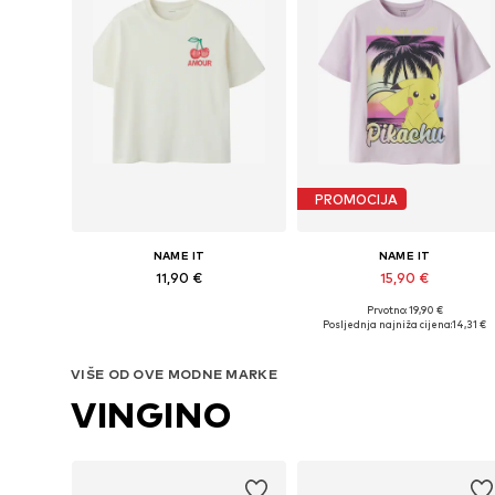
PROMOCIJA
NAME IT
NAME IT
11,90 €
15,90 €
Prvotno: 19,90 €
Dostupne veličine: 122-128, 134-140, 146-152, 158-164
Dostupno u više veličina
Posljednja najniža cijena:
14,31 €
Dodaj u košaricu
Dodaj u košaricu
VIŠE OD OVE MODNE MARKE
VINGINO