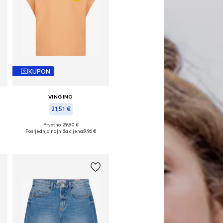
KUPON
VINGINO
21,51 €
Prvotno: 29,90 €
Dostupne veličine: 152, 170-176
Posljednja najniža cijena:
9,96 €
Dodaj u košaricu