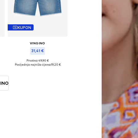
KUPON
VINGINO
31,41 €
Prvotno: 49,90 €
Dostupne veličine: 152, 164
Posljednja najniža cijena:
19,20 €
Dodaj u košaricu
GINO