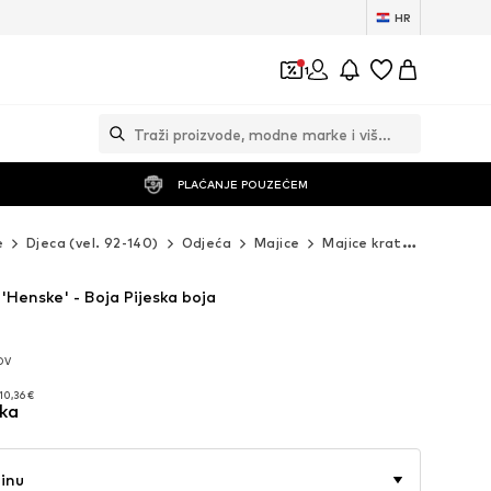
HR
1
PLAĆANJE POUZEĆEM
e
Djeca (vel. 92-140)
Odjeća
Majice
Majice kratkih rukava
Henske' - Boja Pijeska boja
PDV
PDV
10,36 €
ska
10,36 €
činu