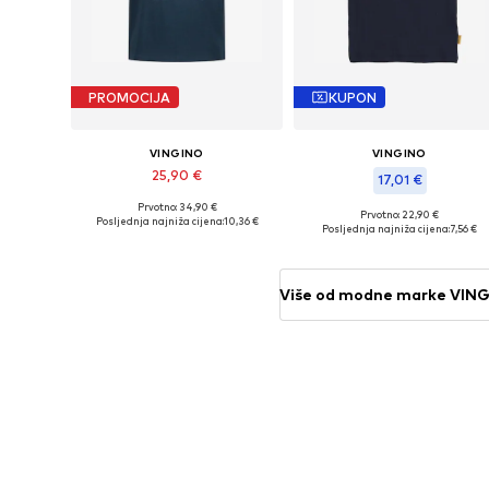
PROMOCIJA
KUPON
VINGINO
VINGINO
25,90 €
17,01 €
Prvotno: 34,90 €
Dostupne veličine: 142, 154, 166
Prvotno: 22,90 €
Posljednja najniža cijena:
10,36 €
Dostupne veličine: 152
Posljednja najniža cijena:
7,56 €
Dodaj u košaricu
Dodaj u košaricu
Više od modne marke VIN