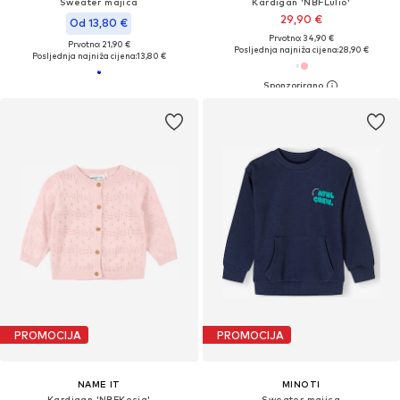
Sweater majica
Kardigan 'NBFLulio'
29,90 €
Od 13,80 €
Prvotno: 34,90 €
Prvotno: 21,90 €
Posljednja najniža cijena:
28,90 €
Posljednja najniža cijena:
13,80 €
PROMOCIJA
PROMOCIJA
NAME IT
MINOTI
Kardigan 'NBFKecia'
Sweater majica