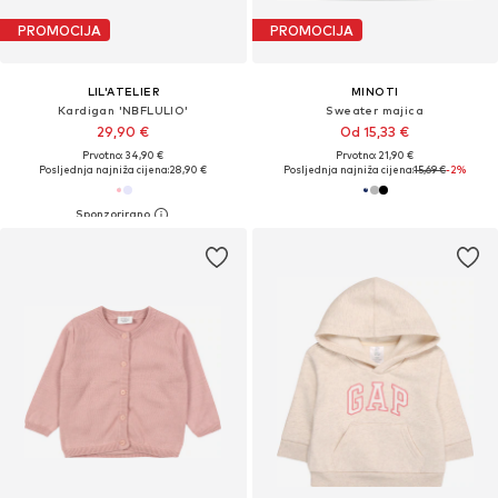
PROMOCIJA
PROMOCIJA
LIL'ATELIER
MINOTI
Kardigan 'NBFLULIO'
Sweater majica
29,90 €
Od 15,33 €
Prvotno: 34,90 €
Prvotno: 21,90 €
Posljednja najniža cijena:
28,90 €
Posljednja najniža cijena:
15,69 €
-2%