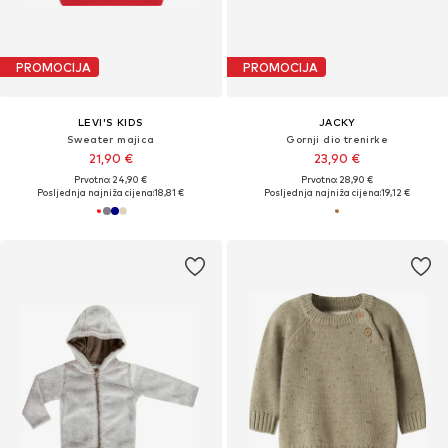
PROMOCIJA
PROMOCIJA
LEVI'S KIDS
JACKY
Sweater majica
Gornji dio trenirke
21,90 €
23,90 €
Prvotno: 24,90 €
Prvotno: 28,90 €
Posljednja najniža cijena:
18,81 €
Posljednja najniža cijena:
19,12 €