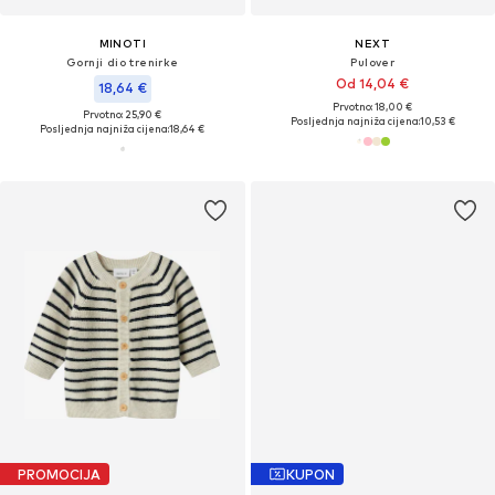
MINOTI
NEXT
Gornji dio trenirke
Pulover
Od 14,04 €
18,64 €
Prvotno: 18,00 €
Prvotno: 25,90 €
Posljednja najniža cijena:
10,53 €
Posljednja najniža cijena:
18,64 €
PROMOCIJA
KUPON