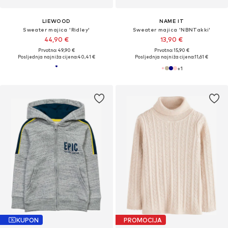
LIEWOOD
NAME IT
Sweater majica 'Ridley'
Sweater majica 'NBNTakki'
44,90 €
13,90 €
Prvotno: 49,90 €
Prvotno: 15,90 €
Posljednja najniža cijena:
40,41 €
Posljednja najniža cijena:
11,61 €
+
1
KUPON
PROMOCIJA