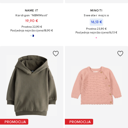
NAME IT
MINOTI
Kardigan 'NBMMast'
Sweater majica
19,90 €
16,13 €
Prvotno: 22,90 €
Prvotno: 23,90 €
Posljednja najniža cijena:
18,90 €
Posljednja najniža cijena:
16,13 €
PROMOCIJA
PROMOCIJA