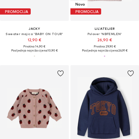
Novo
PROMOCIJA
PROMOCIJA
JACKY
LIL'ATELIER
Sweater majica 'BABY ON TOUR'
Pulover 'NBFEMLEN'
12,90 €
26,90 €
Prvotno: 14,90 €
Prvotno: 29,90 €
Posljednja najniža cijena:
10,90 €
Posljednja najniža cijena:
26,91 €