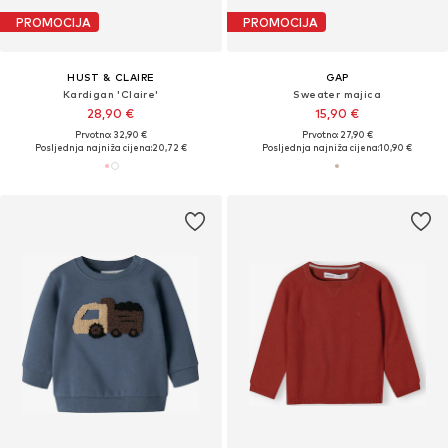
PROMOCIJA
PROMOCIJA
HUST & CLAIRE
GAP
Kardigan 'Claire'
Sweater majica
28,90 €
15,90 €
Prvotno: 32,90 €
Prvotno: 27,90 €
Posljednja najniža cijena:
20,72 €
Posljednja najniža cijena:
10,90 €