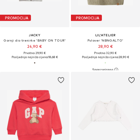
PROMOCIJA
PROMOCIJA
JACKY
LIL'ATELIER
Gornji dio trenirke 'BABY ON TOUR'
Pulover 'NBNGALTO'
24,90 €
28,90 €
Prvotno: 29,90 €
Prvotno: 32,90 €
Posljednja najniža cijena:
18,68 €
Posljednja najniža cijena:
28,90 €