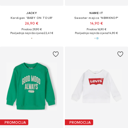
JACKY
NAME IT
Kardigan 'BABY ON TOUR'
Sweater majica 'NBMKNOP'
26,90 €
14,90 €
Prvotno: 29,90 €
Prvotno: 16,90 €
Posljednja najniža cijena:
22,41 €
Posljednja najniža cijena:
14,90 €
PROMOCIJA
PROMOCIJA