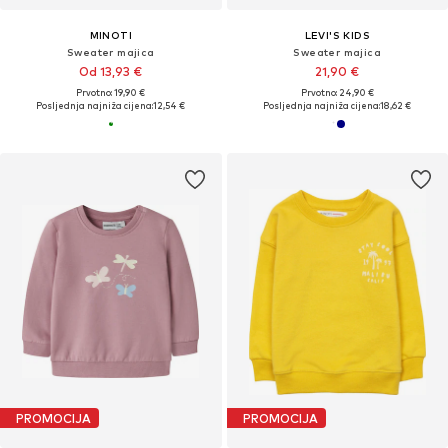
MINOTI
LEVI'S KIDS
Sweater majica
Sweater majica
Od 13,93 €
21,90 €
Prvotno: 19,90 €
Prvotno: 24,90 €
Posljednja najniža cijena:
12,54 €
Posljednja najniža cijena:
18,62 €
PROMOCIJA
PROMOCIJA