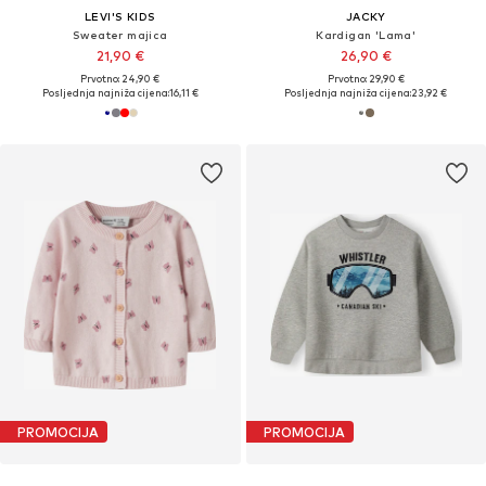
LEVI'S KIDS
JACKY
Sweater majica
Kardigan 'Lama'
21,90 €
26,90 €
Prvotno: 24,90 €
Prvotno: 29,90 €
Posljednja najniža cijena:
16,11 €
Posljednja najniža cijena:
23,92 €
PROMOCIJA
PROMOCIJA