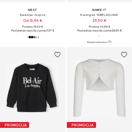
NEXT
NAME IT
Sweater majica
Kardigan 'NBFLAGUNA'
Od 15,96 €
29,90 €
Prvotno: 19,00 €
Prvotno: 34,90 €
Posljednja najniža cijena:
11,97 €
Posljednja najniža cijena:
28,90 €
+
1
PROMOCIJA
PROMOCIJA