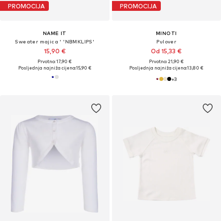
PROMOCIJA
PROMOCIJA
NAME IT
MINOTI
Sweater majica ' 'NBMKLIPS'
Pulover
15,90 €
Od 15,33 €
Prvotno: 17,90 €
Prvotno: 21,90 €
Posljednja najniža cijena:
15,90 €
Posljednja najniža cijena:
13,80 €
+
3