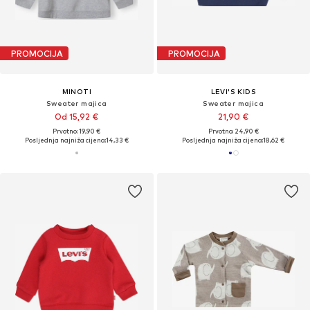
PROMOCIJA
PROMOCIJA
MINOTI
LEVI'S KIDS
Sweater majica
Sweater majica
Od 15,92 €
21,90 €
Prvotno: 19,90 €
Prvotno: 24,90 €
Posljednja najniža cijena:
14,33 €
Posljednja najniža cijena:
18,62 €