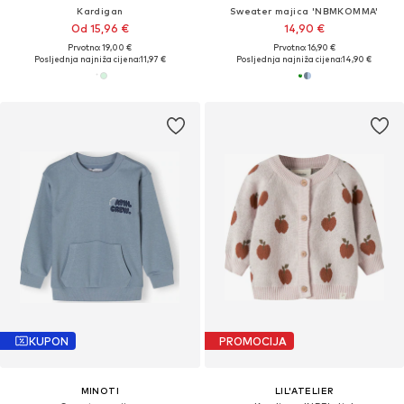
Kardigan
Sweater majica 'NBMKOMMA'
Od 15,96 €
14,90 €
Prvotno: 19,00 €
Prvotno: 16,90 €
Posljednja najniža cijena:
11,97 €
Posljednja najniža cijena:
14,90 €
KUPON
PROMOCIJA
MINOTI
LIL'ATELIER