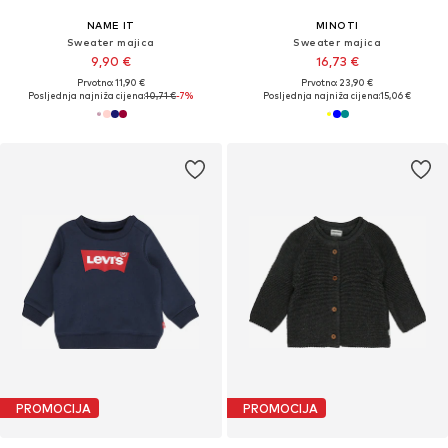
NAME IT
MINOTI
Sweater majica
Sweater majica
9,90 €
16,73 €
Prvotno: 11,90 €
Prvotno: 23,90 €
Posljednja najniža cijena:
10,71 €
-7%
Posljednja najniža cijena:
15,06 €
PROMOCIJA
PROMOCIJA