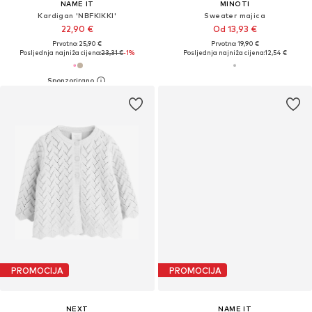
NAME IT
MINOTI
Kardigan 'NBFKIKKI'
Sweater majica
22,90 €
Od 13,93 €
Prvotno: 25,90 €
Prvotno: 19,90 €
Posljednja najniža cijena:
23,31 €
-1%
Posljednja najniža cijena:
12,54 €
PROMOCIJA
PROMOCIJA
NEXT
NAME IT