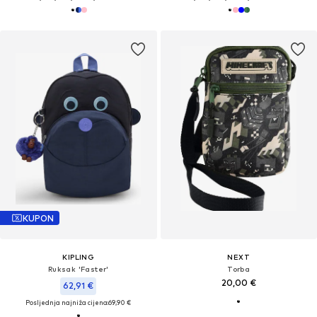
KUPON
KIPLING
NEXT
Ruksak 'Faster'
Torba
20,00 €
62,91 €
Posljednja najniža cijena:
69,90 €