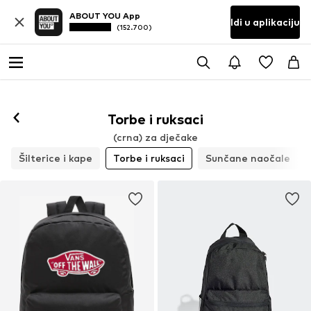
ABOUT YOU App
Idi u aplikaciju
(152.700)
Torbe i ruksaci
(crna) za dječake
Šilterice i kape
Torbe i ruksaci
Sunčane naočale