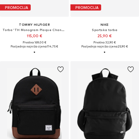
PROMOCIJA
PROMOCIJA
TOMMY HILFIGER
NIKE
Torba 'TH Monogram Plaque Changing'
Sportska torba
115,00 €
25,90 €
Prvotno: 169,00 €
Prvotno: 32,90 €
Posljednja najniža cijena:
114,75 €
Posljednja najniža cijena:
25,90 €