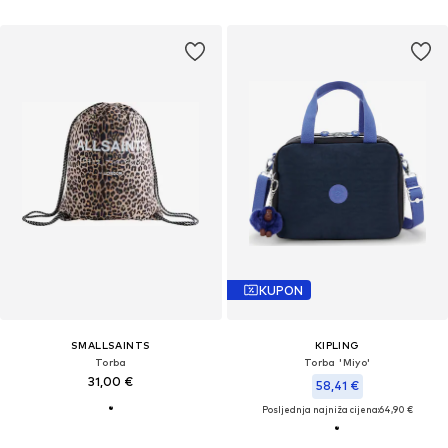
KUPON
SMALLSAINTS
KIPLING
Torba
Torba 'Miyo'
31,00 €
58,41 €
Posljednja najniža cijena:
64,90 €