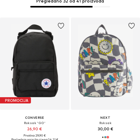
Pregledano 32 od 41 proizvoda
PROMOCIJA
CONVERSE
NEXT
Ruksak 'GO'
Ruksak
26,90 €
30,00 €
Prvotno: 29,90 €
Posljednja najniža cijena:
24,21 €