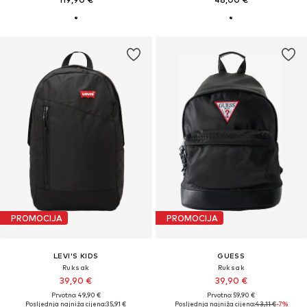
PROMOCIJA
PROMOCIJA
LEVI'S KIDS
GUESS
Ruksak
Ruksak
39,90 €
39,90 €
Prvotno: 49,90 €
Prvotno: 59,90 €
Posljednja najniža cijena:
35,91 €
Posljednja najniža cijena:
43,11 €
-7%