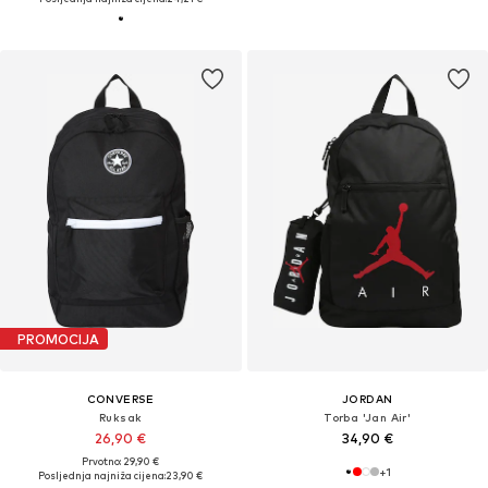
PROMOCIJA
CONVERSE
JORDAN
Ruksak
Torba 'Jan Air'
26,90 €
34,90 €
Prvotno: 29,90 €
+
1
Posljednja najniža cijena:
23,90 €