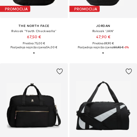
PROMOCIJA
PROMOCIJA
THE NORTH FACE
JORDAN
Ruksak 'Youth Chuckwalla'
Ruksak 'JAN'
67,50 €
47,90 €
Prvotno: 75,00 €
Prvotno: 69,90 €
Posljednja najniža cijena:
54,00 €
Posljednja najniža cijena:
50,92 €
-6%