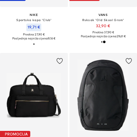
NIKE
VANS
Sportska kapa 'Club'
Ruksak 'Old Skool Grom'
32,90 €
19,71 €
Prvotno: 37,90 €
Prvotno: 27,90 €
Posljednja najniža cijena:
29,61 €
Posljednja najniža cijena:
9,16 €
PROMOCIJA