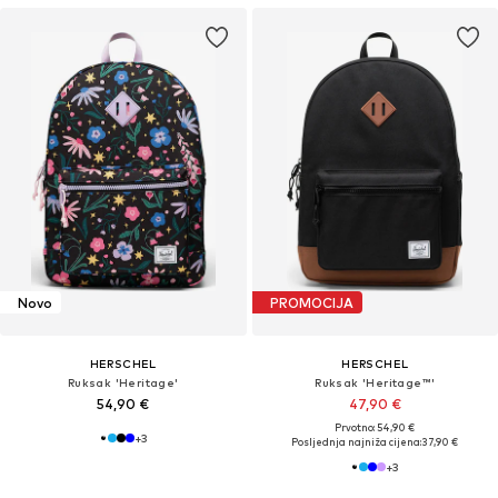
Novo
PROMOCIJA
HERSCHEL
HERSCHEL
Ruksak 'Heritage'
Ruksak 'Heritage™'
54,90 €
47,90 €
Prvotno: 54,90 €
+
3
Posljednja najniža cijena:
37,90 €
+
3