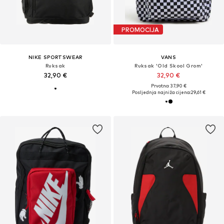
PROMOCIJA
NIKE SPORTSWEAR
VANS
Ruksak
Ruksak 'Old Skool Grom'
32,90 €
32,90 €
Prvotno: 37,90 €
Posljednja najniža cijena:
29,61 €