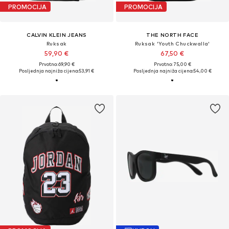
PROMOCIJA
PROMOCIJA
CALVIN KLEIN JEANS
THE NORTH FACE
Ruksak
Ruksak 'Youth Chuckwalla'
59,90 €
67,50 €
Prvotno: 69,90 €
Prvotno: 75,00 €
Posljednja najniža cijena:
53,91 €
Posljednja najniža cijena:
54,00 €