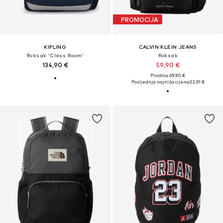
PROMOCIJA
KIPLING
CALVIN KLEIN JEANS
Ruksak 'Class Room'
Ruksak
134,90 €
59,90 €
Prvotno: 69,90 €
Posljednja najniža cijena:
53,91 €