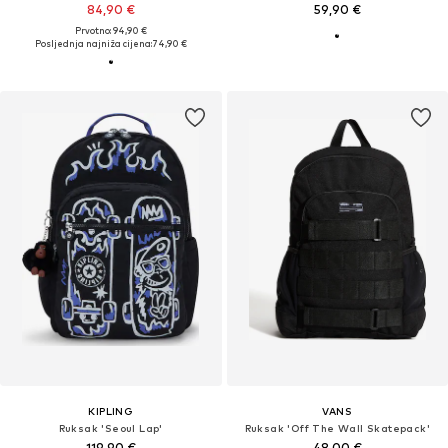
84,90 €
59,90 €
Prvotno: 94,90 €
Posljednja najniža cijena:
74,90 €
KIPLING
VANS
Ruksak 'Seoul Lap'
Ruksak 'Off The Wall Skatepack'
119,90 €
48,00 €