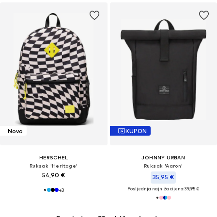
Novo
KUPON
HERSCHEL
JOHNNY URBAN
Ruksak 'Heritage'
Ruksak 'Aaron'
54,90 €
35,95 €
Posljednja najniža cijena:
39,95 €
+
3