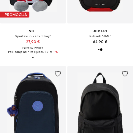
PROMOCIJA
NIKE
JORDAN
Sportski ruksak 'Boxy'
Ruksak 'JAM'
27,90 €
64,90 €
Prvotno: 39,90 €
Posljednja najniža cijena:
31,41 €
-11%