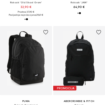
Ruksak 'Old Skool Grom'
Ruksak 'JAM'
32,90 €
64,90 €
Prvotno: 37,90 €
Posljednja najniža cijena:
29,61 €
PROMOCIJA
PUMA
ABERCROMBIE & FITCH