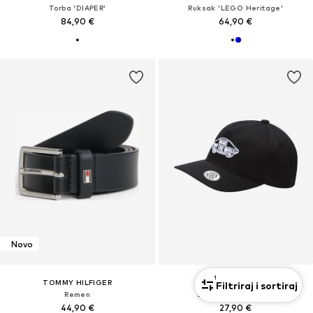
Torba 'DIAPER'
Ruksak 'LEGO Heritage'
84,90 €
64,90 €
Novo
1
TOMMY HILFIGER
VANS
Filtriraj i sortiraj
Remen
Šešir 'Vans Classic'
44,90 €
27,90 €