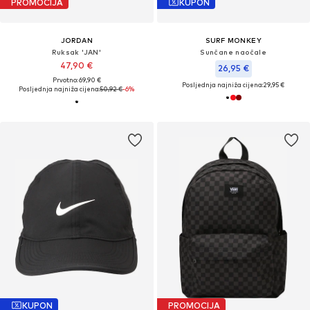
PROMOCIJA
KUPON
JORDAN
SURF MONKEY
Ruksak 'JAN'
Sunčane naočale
47,90 €
26,95 €
Prvotno: 69,90 €
Posljednja najniža cijena:
29,95 €
Posljednja najniža cijena:
50,92 €
-6%
KUPON
PROMOCIJA