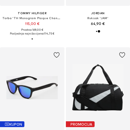
TOMMY HILFIGER
JORDAN
Torba 'TH Monogram Plaque Changing'
Ruksak 'JAM'
115,00 €
64,90 €
Prvotno: 169,00 €
Posljednja najniža cijena:
114,75 €
KUPON
PROMOCIJA