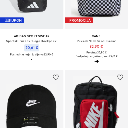
KUPON
PROMOCIJA
ADIDAS SPORTSWEAR
VANS
Sportski ruksak 'Logo Backpack'
Ruksak 'Old Skool Grom'
32,90 €
20,61 €
Prvotno: 37,90 €
Posljednja najniža cijena:
22,90 €
Posljednja najniža cijena:
29,61 €