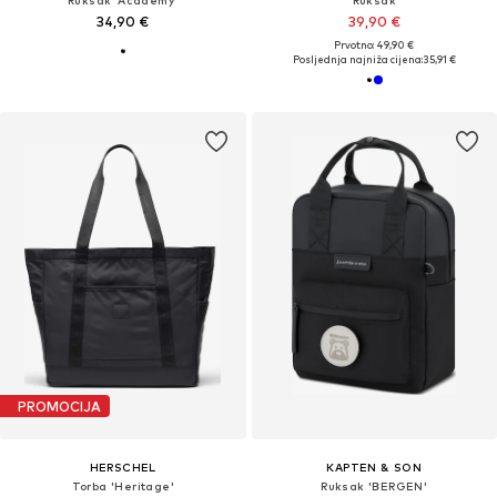
Ruksak 'Academy'
Ruksak
34,90 €
39,90 €
Prvotno: 49,90 €
Posljednja najniža cijena:
35,91 €
PROMOCIJA
HERSCHEL
KAPTEN & SON
Torba 'Heritage'
Ruksak 'BERGEN'