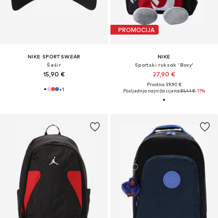
PROMOCIJA
NIKE SPORTSWEAR
NIKE
Šešir
Sportski ruksak 'Boxy'
15,90 €
27,90 €
Prvotno: 39,90 €
+
1
Posljednja najniža cijena:
31,41 €
-11%