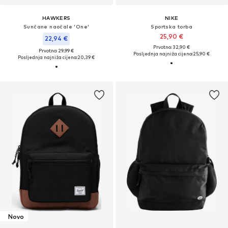
HAWKERS
NIKE
Sunčane naočale 'One'
Sportska torba
25,90 €
22,94 €
Prvotno: 32,90 €
Prvotno: 29,99 €
Posljednja najniža cijena:
25,90 €
Posljednja najniža cijena:
20,39 €
Novo