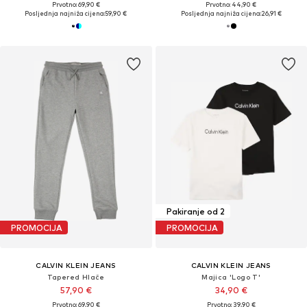
Prvotno: 69,90 €
Prvotno: 44,90 €
Posljednja najniža cijena:
59,90 €
Posljednja najniža cijena:
26,91 €
Pakiranje od 2
PROMOCIJA
PROMOCIJA
CALVIN KLEIN JEANS
CALVIN KLEIN JEANS
Tapered Hlače
Majica 'Logo T'
57,90 €
34,90 €
Prvotno: 69,90 €
Prvotno: 39,90 €