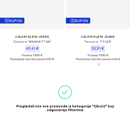
KUPON
KUPON
CALVIN KLEIN JEANS
CALVIN KLEIN JEANS
Tenisice 'MANHATTAN'
Tenisice 'TYLER'
49,41 €
53,91 €
Prvotno: 79,90 €
Prvotno: 79,90 €
Posljednja najniža cijena:
43,92 €
Posljednja najniža cijena:
44,93 €
Pregledali ste sve proizvode iz kategorije "Obuća" koji
odgovaraju filterima