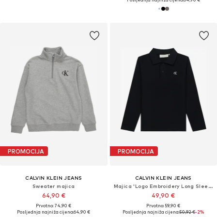
PROMOCIJA
PROMOCIJA
CALVIN KLEIN JEANS
CALVIN KLEIN JEANS
Sweater majica
Majica 'Logo Embroidery Long Sleeve'
64,90 €
49,90 €
Prvotno: 74,90 €
Prvotno: 59,90 €
Posljednja najniža cijena:
64,90 €
Posljednja najniža cijena:
50,92 €
-2%