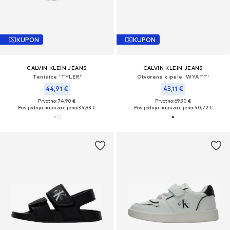
KUPON
KUPON
CALVIN KLEIN JEANS
CALVIN KLEIN JEANS
Tenisice 'TYLER'
Otvorene cipele 'WYATT'
44,91 €
43,11 €
Prvotno: 74,90 €
Prvotno: 69,90 €
Posljednja najniža cijena:
34,93 €
Posljednja najniža cijena:
40,72 €