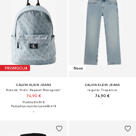
PROMOCIJA
Novo
CALVIN KLEIN JEANS
CALVIN KLEIN JEANS
Ruksak 'Kids' Repeat Monogram'
regular Traperice
74,90 €
74,90 €
Prvotno: 84,90 €
Posljednja najniža cijena:
58,41 €