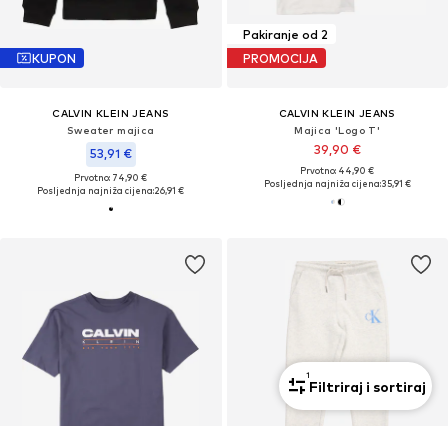
Pakiranje od 2
KUPON
PROMOCIJA
CALVIN KLEIN JEANS
CALVIN KLEIN JEANS
Sweater majica
Majica 'Logo T'
39,90 €
53,91 €
Prvotno: 44,90 €
Prvotno: 74,90 €
Posljednja najniža cijena:
35,91 €
Posljednja najniža cijena:
26,91 €
1
Filtriraj i sortiraj