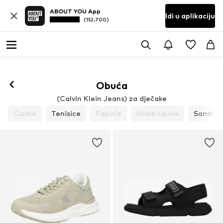
ABOUT YOU App
Idi u aplikaciju
(152.700)
Obuća
(Calvin Klein Jeans) za dječake
Čizme
Tenisice
Papuče
Niske cipele
Sandale