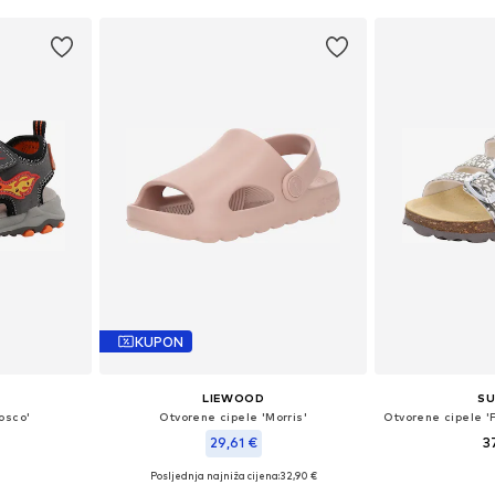
icu
Dodaj u košaricu
Dodaj 
KUPON
LIEWOOD
SU
osco'
Otvorene cipele 'Morris'
Otvorene cipele
29,61 €
3
Posljednja najniža cijena:
32,90 €
ičina
Dostupno 
Dostupno u više veličina