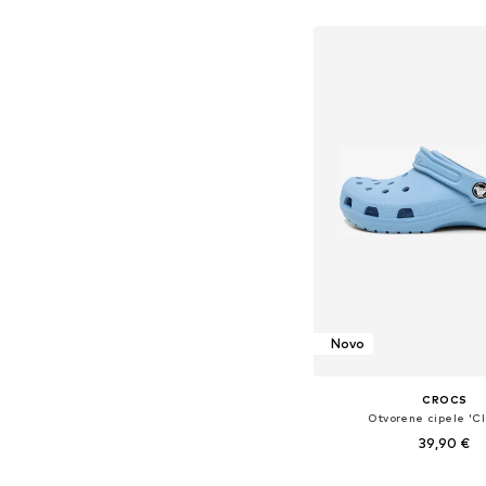
Dodaj u košar
Novo
CROCS
Otvorene cipele 'Cl
39,90 €
Dostupno u više vel