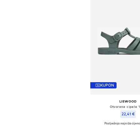
KUPON
LIEWOOD
Otvorene cipele '
22,41 €
Posljednja najniža cijena
+
1
Dostupno u više vel
Dodaj u košar