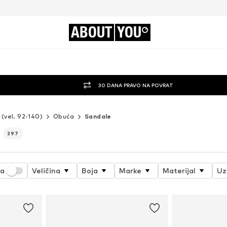
ABOUT
YOU
30 DANA PRAVO NA POVRAT
 (vel. 92-140)
Obuća
Sandale
e
397
ja
Veličina
Boja
Marke
Materijal
Uz