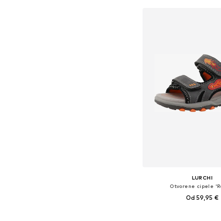
Dodaj u košar
LURCHI
Otvorene cipele 'R
Od 59,95 €
Dostupno u više vel