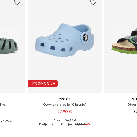
PROMOCIJA
CROCS
SU
Bre'
Otvorene cipele 'Classic'
Otvor
27,90 €
3
+
20
Prvotno: 34,90 €
:
24,90 €
Dostupno u više veličina
Dostupno 
ičina
Posljednja najniža cijena:
29,90 €
-6%
Dodaj u košaricu
Dodaj 
icu