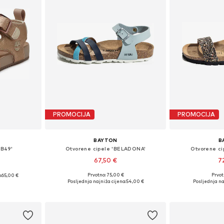
PROMOCIJA
PROMOCIJA
BAYTON
B
6B49'
Otvorene cipele 'BELADONA'
Otvorene c
67,50 €
7
Prvotno: 75,00 €
Prvot
:
65,00 €
Dostupno u više veličina
Dostupno 
ičina
Posljednja najniža cijena:
54,00 €
Posljednja na
Dodaj u košaricu
Dodaj 
icu