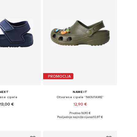
PROMOCIJA
NEXT
NAME IT
ene cipele
Otvorene cipele 'NKNFAME'
13,00 €
12,90 €
+
2
Prvotno: 16,90 €
u više veličina
Dostupne veličine: 27, 28, 30, 31, 32, 34
Posljednja najniža cijena:
10,97 €
u košaricu
Dodaj u košaricu