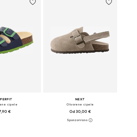
PERFIT
NEXT
ene cipele
Otvorene cipele
7,90 €
Od 30,00 €
+
12
u više veličina
Dostupno u više veličina
u košaricu
Dodaj u košaricu