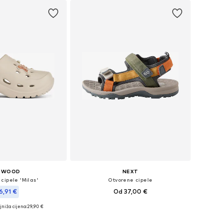
IEWOOD
NEXT
cipele 'Milas'
Otvorene cipele
6,91 €
Od 37,00 €
jniža cijena:
29,90 €
Dostupno u više veličina
ine: 28, 30, 33, 34
Dodaj u košaricu