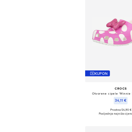
KUPON
CROCS
Otvorene cipele 'Minnie
34,11 €
Prvotno: 54,90 €
Dostupno u više vel
Posljednja najniža cijena
Dodaj u košar