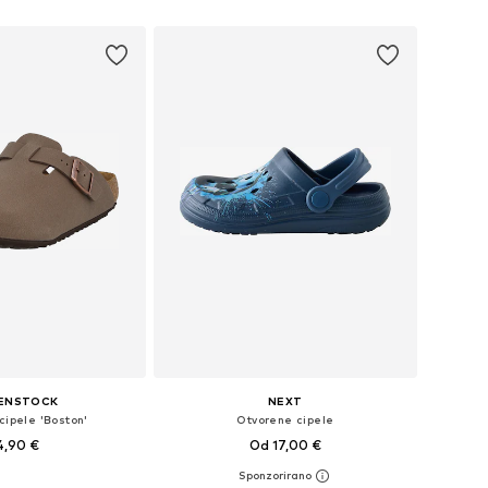
u košaricu
KENSTOCK
NEXT
cipele 'Boston'
Otvorene cipele
4,90 €
Od 17,00 €
+
2
u više veličina
Dostupno u više veličina