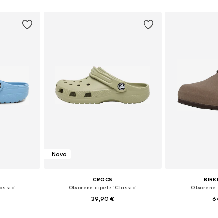
icu
Dodaj 
Novo
CROCS
BIR
assic'
Otvorene cipele 'Classic'
Otvorene 
39,90 €
6
ičina
Dostupno u više veličina
Dostupno 