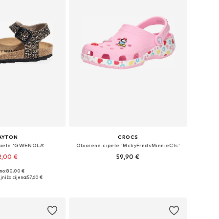
AYTON
CROCS
ipele 'GWENOLA'
Otvorene cipele 'MckyFrndsMinnieCls'
2,00 €
59,90 €
no: 80,00 €
u više veličina
Dostupno u više veličina
jniža cijena:
57,60 €
u košaricu
Dodaj u košaricu