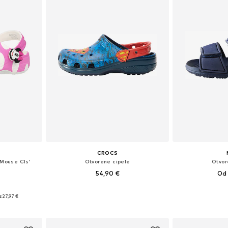
CROCS
 Mouse Cls'
Otvorene cipele
Otvor
54,90 €
Od 
Dostupno u više veličina
Dostupno 
ičina
:
27,97 €
Dodaj u košaricu
Dodaj 
icu