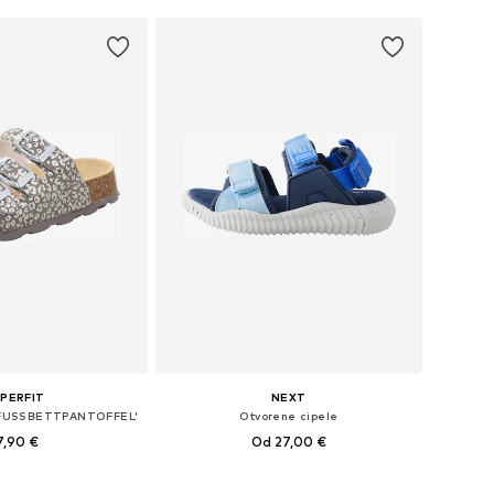
u košaricu
Dodaj u košaricu
PERFIT
NEXT
 'FUSSBETTPANTOFFEL'
Otvorene cipele
7,90 €
Od 27,00 €
+
12
u više veličina
Dostupno u više veličina