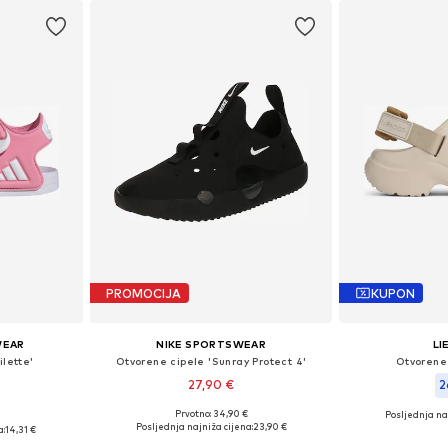
PROMOCIJA
KUPON
WEAR
NIKE SPORTSWEAR
L
ilette'
Otvorene cipele 'Sunray Protect 4'
Otvorene 
27,90 €
2
Prvotno: 34,90 €
Posljednja na
Dostupno u više veličina
ičina
Dostupne velič
Posljednja najniža cijena:
23,90 €
a:
14,31 €
Dodaj u košaricu