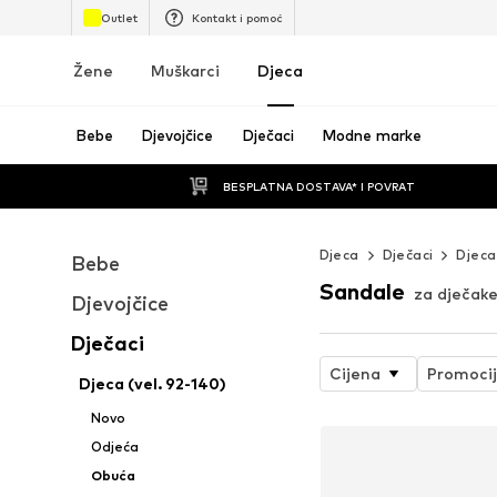
Outlet
Kontakt i pomoć
Žene
Muškarci
Djeca
Bebe
Djevojčice
Dječaci
Modne marke
BESPLATNA DOSTAVA* I POVRAT
Djeca
Dječaci
Djeca
Bebe
Sandale
za dječak
Djevojčice
Dječaci
Cijena
Promoci
Djeca (vel. 92-140)
Novo
Odjeća
Obuća