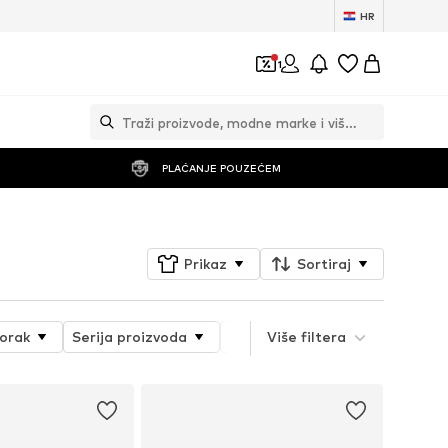
HR
1
PLAĆANJE POUZEĆEM
Prikaz
Sortiraj
orak
Serija proizvoda
Tematski svijet
Više filtera
Svojstva 