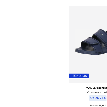
Dodaj u košar
KUPON
TOMMY HILFIG
Otvorene cipe
Od 26,91 €
Prvotno: 39,95 €
Dostupne veličine: 25, 27,