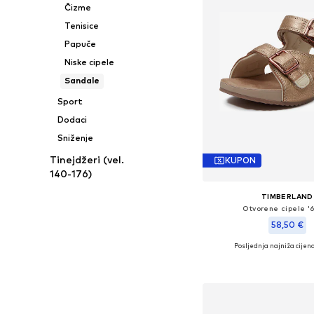
Čizme
Tenisice
Papuče
Niske cipele
Sandale
Sport
Dodaci
Sniženje
Tinejdžeri (vel.
KUPON
140-176)
TIMBERLAND
Otvorene cipele '
58,50 €
Posljednja najniža cijena
Dostupno u više vel
Dodaj u košar