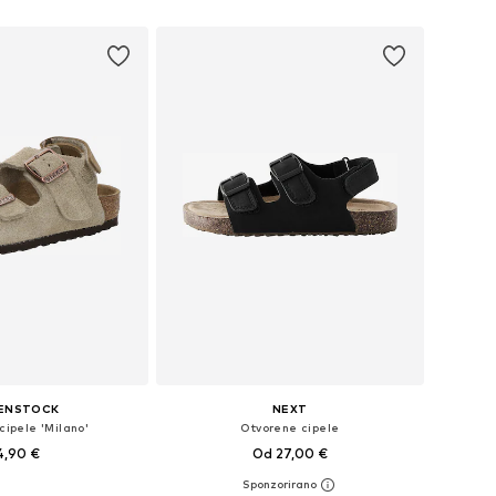
u košaricu
Dodaj u košaricu
KENSTOCK
NEXT
cipele 'Milano'
Otvorene cipele
4,90 €
Od 27,00 €
e: 28, 30, 31, 33, 34
Dostupno u više veličina