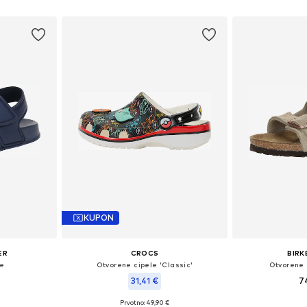
icu
Dodaj 
Dodaj u košaricu
KUPON
ER
CROCS
BIR
le
Otvorene cipele 'Classic'
Otvorene 
31,41 €
7
Prvotno: 49,90 €
Dostupne veličin
 28, 29, 30
Dostupne veličine: 20-21, 23-24, 25-26