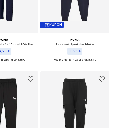
KUPON
PUMA
PUMA
 hlače 'TeamLIGA Pro'
Tapered Sportske hlače
4,95 €
35,95 €
jniža cijena:
49,95 €
Posljednja najniža cijena:
39,95 €
 116, 140, 152, 164, 176
Dostupne veličine: 128, 140
u košaricu
Dodaj u košaricu