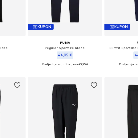
KUPON
KUPON
PUMA
hlače
regular Sportske hlače
Slimfit Sportske
44,95 €
4
Posljednja najniža cijena:
49,95 €
Posljednja na
 128, 164
Dostupne veličine: 116, 164
Dostupne veličine:
icu
Dodaj u košaricu
Dodaj 