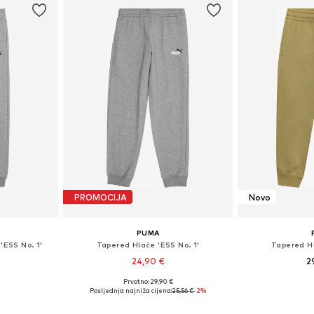
PROMOCIJA
Novo
PUMA
'ESS No. 1'
Tapered Hlače 'ESS No. 1'
Tapered Hl
24,90 €
2
Prvotno: 29,90 €
Dostupne veličine: 116, 128, 140, 152, 164, 176
Dostupne veličine: 128, 140, 152, 164, 176
Posljednja najniža cijena:
25,56 €
-2%
icu
Dodaj u košaricu
Dodaj 