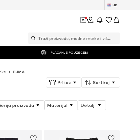
HR
1
PLAĆANJE POUZEĆEM
irke
PUMA
Prikaz
Sortiraj
Serija proizvoda
Materijal
Detalji