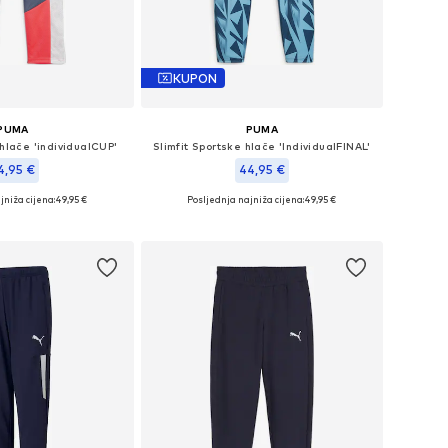
KUPON
PUMA
PUMA
 hlače 'individualCUP'
Slimfit Sportske hlače 'IndividualFINAL'
4,95 €
44,95 €
jniža cijena:
49,95 €
Posljednja najniža cijena:
49,95 €
e: 140, 152, 164, 176
Dostupne veličine: 128, 140, 152, 164, 176
u košaricu
Dodaj u košaricu