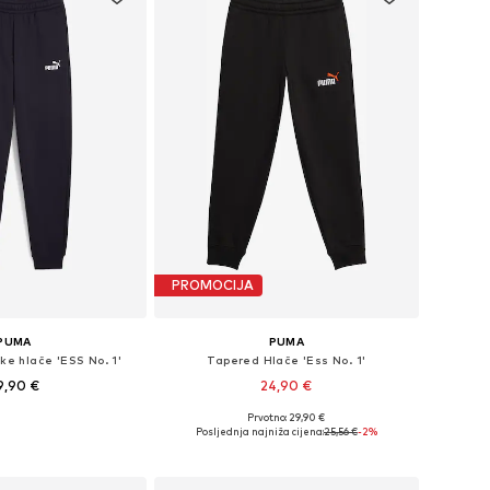
PROMOCIJA
PUMA
PUMA
ke hlače 'ESS No. 1'
Tapered Hlače 'Ess No. 1'
9,90 €
24,90 €
Prvotno: 29,90 €
Dostupne veličine: 116, 128, 140, 152, 164, 176
Dostupne veličine: 116 x regular, 128 x regular, 140 x regular, 152 x regular, 164 x regular, 176 x regular
Posljednja najniža cijena:
25,56 €
-2%
u košaricu
Dodaj u košaricu