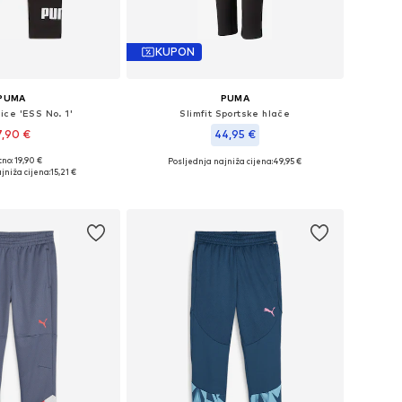
KUPON
PUMA
PUMA
ice 'ESS No. 1'
Slimfit Sportske hlače
7,90 €
44,95 €
no: 19,90 €
Posljednja najniža cijena:
49,95 €
e: 104, 110, 116, 122
Dostupne veličine: 128, 152
jniža cijena:
15,21 €
u košaricu
Dodaj u košaricu