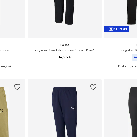
KUPON
PUMA
hlače
regular Sportske hlače 'TeamRise'
regular 
34,95 €
4
:
44,95 €
Posljednja na
Dostupne veličine: 116, 152
 128
Dostupne
Dodaj u košaricu
icu
Dodaj 