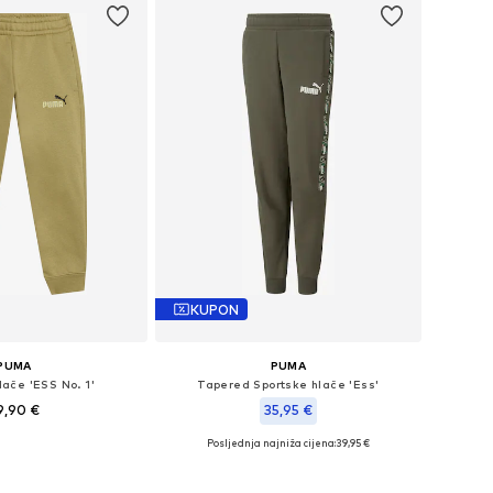
KUPON
PUMA
PUMA
ače 'ESS No. 1'
Tapered Sportske hlače 'Ess'
9,90 €
35,95 €
Posljednja najniža cijena:
39,95 €
Dostupne veličine: 116, 128, 140, 152, 164, 176
Dostupne veličine: 128
u košaricu
Dodaj u košaricu