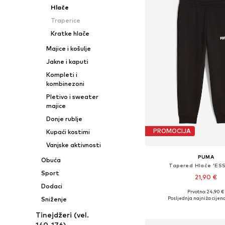
Hlače
Traperice
Kratke hlače
Majice i košulje
Jakne i kaputi
Kompleti i
kombinezoni
Pletivo i sweater
majice
Donje rublje
PROMOCIJA
Kupaći kostimi
Vanjske aktivnosti
PUMA
Obuća
Tapered Hlače 'ESS
Sport
21,90 €
Dodaci
Prvotno: 24,90 €
Dostupne veličine: 98, 104, 
Posljednja najniža cijena
Sniženje
Dodaj u košar
Tinejdžeri (vel.
140-176)