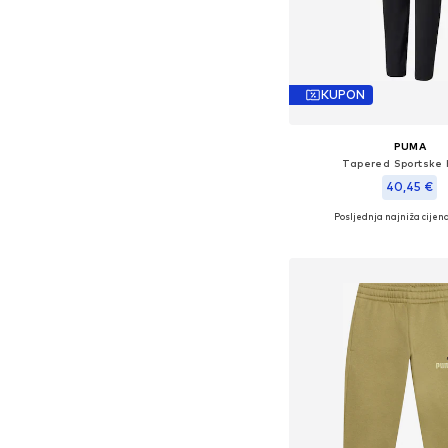
KUPON
PUMA
Tapered Sportske 
40,45 €
Posljednja najniža cijena
Dostupne veličine:
Dodaj u košar