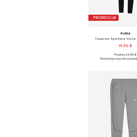
PROMOCIJA
PUMA
Tapered Sportske hlače
19,90 €
Prvotno: 24,90 €
Posljednja najniža cijena:
Dodaj u košar