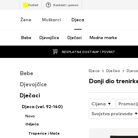
Outlet
Kontakt i pomoć
Žene
Muškarci
Djeca
Bebe
Djevojčice
Dječaci
Modne marke
BESPLATNA DOSTAVA* I POVRAT
Djeca
Dječaci
Djeca
Bebe
Donji dio trenirk
Djevojčice
Dječaci
Cijena
Promoci
Djeca (vel. 92-140)
Svojstva proizvoda
Novo
Odjeća
Traperice i hlače