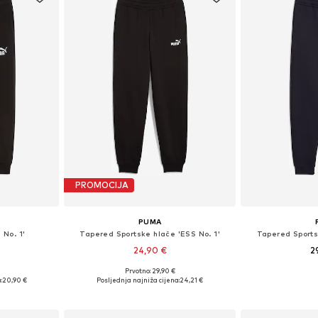
PROMOCIJA
PUMA
 No. 1'
Tapered Sportske hlače 'ESS No. 1'
Tapered Sports
24,90 €
2
Prvotno: 29,90 €
110, 116, 122
Dostupne veličine: 116, 128, 140, 152, 164, 176
:
20,90 €
Posljednja najniža cijena:
24,21 €
icu
Dodaj u košaricu
Dodaj 