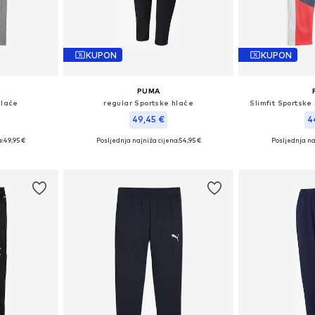
KUPON
KUPON
PUMA
hlače
regular Sportske hlače
Slimfit Sportske
49,45 €
4
:
49,95 €
Posljednja najniža cijena:
54,95 €
Posljednja na
8, 152, 164
Dostupne veličine: 116, 128, 152, 164
Dostupne veličin
icu
Dodaj u košaricu
Dodaj 