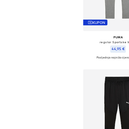
KUPON
PUMA
regular Sportske 
44,95 €
Posljednja najniža cijena
Dostupne veličine: 116, 12
Dodaj u košar