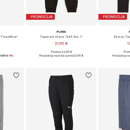
PROMOCIJA
PROMOCIJA
PUMA
 'TeamRise'
Tapered Hlače 'ESS No. 1'
Skinny Taj
21,90 €
1
Prvotno: 24,90 €
Prvot
Dostupne veličine: 116, 128, 140, 152, 164, 176
Dostupne veličine: 98, 104, 110, 116, 122
Dostupne veličin
21,90 €
-9%
Posljednja najniža cijena:
20,90 €
Posljednja na
icu
Dodaj u košaricu
Dodaj 