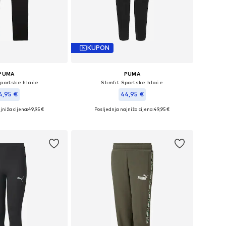
KUPON
PUMA
PUMA
Sportske hlače
Slimfit Sportske hlače
4,95 €
44,95 €
jniža cijena:
49,95 €
Posljednja najniža cijena:
49,95 €
 veličine: 116
Dostupne veličine: 116, 176
u košaricu
Dodaj u košaricu