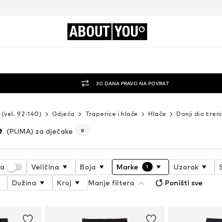
ABOUT
YOU
30 DANA PRAVO NA POVRAT
 (vel. 92-140)
Odjeća
Traperice i hlače
Hlače
Donji dio tren
e
(PUMA) za dječake
8
ja
Veličina
Boja
Marke
Uzorak
1
Dužina
Kroj
Manje filtera
Poništi sve