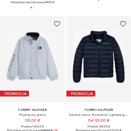
Posljednja najniža cijena:
39,90 €
PROMOCIJA
PROMOCIJA
TOMMY HILFIGER
TOMMY HILFIGER
Prijelazna jakna
Zimska jakna 'Essential Lightweight Down'
125,00 €
Od 125,00 €
Prvotno: 149,00 €
Prvotno: 139,00 €
Posljednja najniža cijena:
129,00 €
-3%
Posljednja najniža cijena:
125,00 €