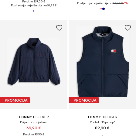
Prvotno: 169,00 €
Posljednja najniža cijena:
80,67 €
-1%
Posljednja najniža cijena:
60,75 €
PROMOCIJA
PROMOCIJA
TOMMY HILFIGER
TOMMY HILFIGER
Prijelazna jakna
Prsluk 'Ripstop'
69,90 €
89,90 €
Prvotno: 99,90 €