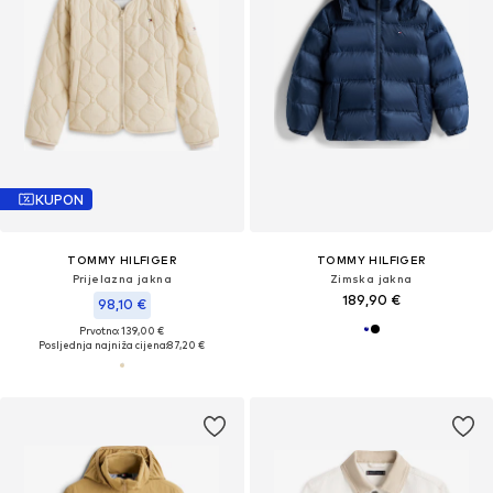
KUPON
TOMMY HILFIGER
TOMMY HILFIGER
Prijelazna jakna
Zimska jakna
189,90 €
98,10 €
Prvotno: 139,00 €
Posljednja najniža cijena:
87,20 €