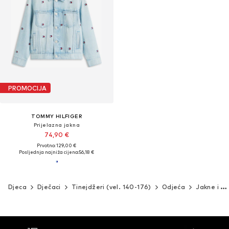
PROMOCIJA
TOMMY HILFIGER
Prijelazna jakna
74,90 €
Prvotno: 129,00 €
Posljednja najniža cijena:
56,18 €
Djeca
Dječaci
Tinejdžeri (vel. 140-176)
Odjeća
Jakne i kaputi