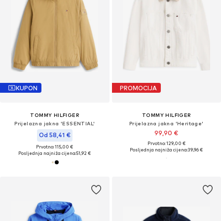
KUPON
PROMOCIJA
TOMMY HILFIGER
TOMMY HILFIGER
Prijelazna jakna 'ESSENTIAL'
Prijelazna jakna 'Heritage'
99,90 €
Od 58,41 €
Prvotno: 129,00 €
Prvotno: 115,00 €
Posljednja najniža cijena:
39,96 €
Posljednja najniža cijena:
51,92 €