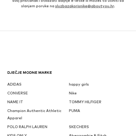
svoj pristanak i otkazati daljnje e-letke ili možeš to učiniti sa
slanjem poruke na
sluzbazakorisnike@aboutyou.hr
.
DJEČJE MODNE MARKE
ADIDAS
happy girls
CONVERSE
Nike
NAME IT
TOMMY HILFIGER
Champion Authentic Athletic
PUMA
Apparel
POLO RALPH LAUREN
SKECHERS
KIDS ONLY
Abercrombie & Fitch