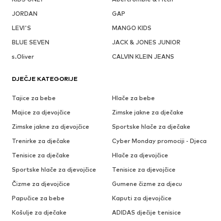
JORDAN
GAP
LEVI'S
MANGO KIDS
BLUE SEVEN
JACK & JONES JUNIOR
s.Oliver
CALVIN KLEIN JEANS
DJEČJE KATEGORIJE
Tajice za bebe
Hlače za bebe
Majice za djevojčice
Zimske jakne za dječake
Zimske jakne za djevojčice
Sportske hlače za dječake
Trenirke za dječake
Cyber Monday promociji - Djeca
Tenisice za dječake
Hlače za djevojčice
Sportske hlače za djevojčice
Tenisice za djevojčice
Čizme za djevojčice
Gumene čizme za djecu
Papučice za bebe
Kaputi za djevojčice
Košulje za dječake
ADIDAS dječije tenisice