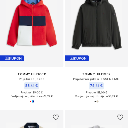
KUPON
KUPON
TOMMY HILFIGER
TOMMY HILFIGER
Prijelazna jakna
Prijelazna jakna 'ESSENTIAL'
58,41 €
76,41 €
Prvotno: 139,00 €
Prvotno: 115,00 €
Posljednja najniža cijena:
51,92 €
Posljednja najniža cijena:
53,94 €