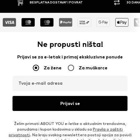
30 DANA PRAVO NA POVRAT
PLAĆ
Ne propusti ništa!
Prijavi se za e-letak i primaj ekskluzivne ponude
Za žene
Za muškarce
Tvoja e-mail adresa
Prijavi se
Želim primati ABOUT YOU e-letke o aktualnim trendovima,
ponudama i kupon kodovima u skladu sa
Pravila o zaštiti
privatnosti
. Na kraju svakog newslettera postoji opcija za povući