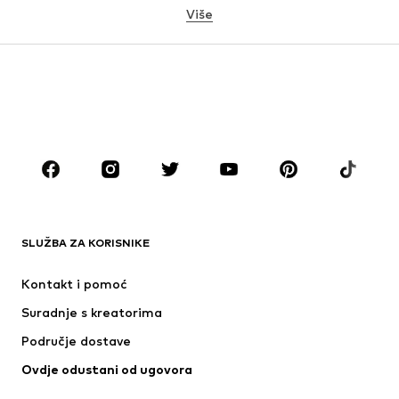
Više
DJEVOJČICE
Djeca (vel. 92-140)
Tinejdžeri (vel. 140-176)
DJEČACI
Djeca (vel. 92-140)
Tinejdžeri (vel. 140-176)
MODNE MARKE
ADIDAS ORIGINALS
ADIDAS SPORTSWEAR
Next
Nike Sportswear
SLUŽBA ZA KORISNIKE
NAME IT
NIKE
Kontakt i pomoć
Jordan
PUMA
Suradnje s kreatorima
Područje dostave
Ovdje odustani od ugovora