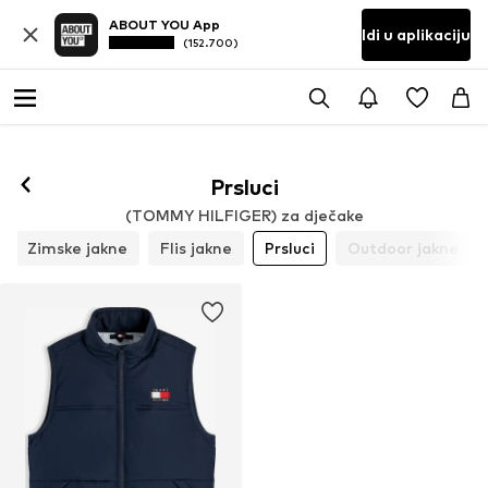
ABOUT YOU App
Idi u aplikaciju
(152.700)
Prsluci
(TOMMY HILFIGER) za dječake
Zimske jakne
Flis jakne
Prsluci
Outdoor jakne