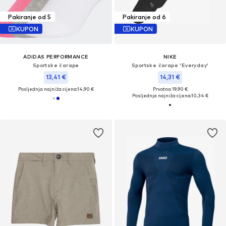
Pakiranje od 5
Pakiranje od 6
KUPON
KUPON
ADIDAS PERFORMANCE
NIKE
Sportske čarape
Sportske čarape 'Everyday'
13,41 €
14,31 €
Posljednja najniža cijena:
14,90 €
Prvotno: 19,90 €
Posljednja najniža cijena:
10,34 €