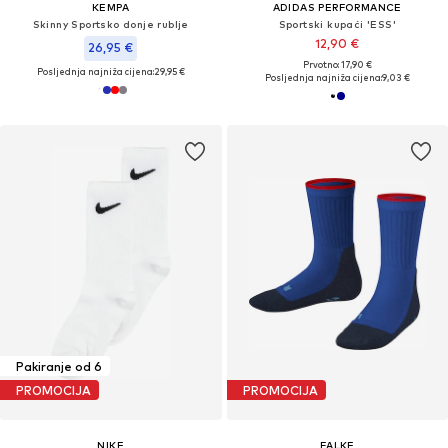
KEMPA
ADIDAS PERFORMANCE
Skinny Sportsko donje rublje
Sportski kupaći 'ESS'
12,90 €
26,95 €
Prvotno: 17,90 €
Posljednja najniža cijena:
29,95 €
Posljednja najniža cijena:
9,03 €
Pakiranje od 6
PROMOCIJA
PROMOCIJA
NIKE
FALKE