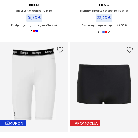
ERIMA
ERIMA
Sportsko donje rublje
Skinny Sportsko donje rublje
31,45 €
22,45 €
Posljednja najniža cijena:
34,95 €
Posljednja najniža cijena:
24,95 €
+
1
KUPON
PROMOCIJA