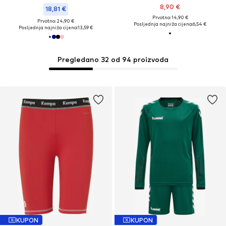
8,90 €
18,81 €
Prvotno: 14,90 €
Prvotno: 24,90 €
Posljednja najniža cijena:
6,54 €
Posljednja najniža cijena:
13,59 €
Pregledano 32 od 94 proizvoda
KUPON
KUPON