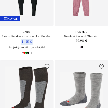
KUPON
JAKO
HUMMEL
Skinny Sportsko donje rublje 'Comfort 2.0'
Sportski komplet 'Nessie'
49,90 €
31,45 €
Posljednja najniža cijena:
34,95 €
+
2