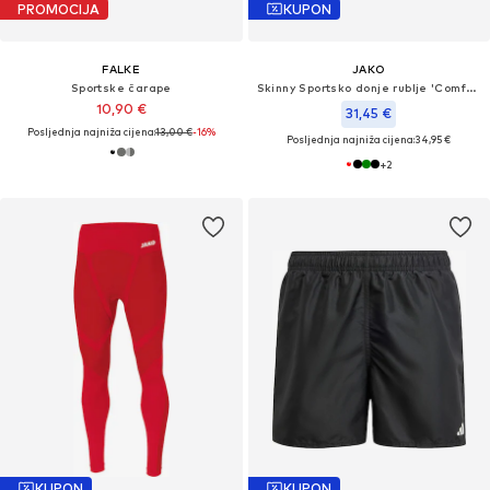
PROMOCIJA
KUPON
FALKE
JAKO
Sportske čarape
Skinny Sportsko donje rublje 'Comfort 2.0'
10,90 €
31,45 €
Posljednja najniža cijena:
13,00 €
-16%
Posljednja najniža cijena:
34,95 €
+
2
KUPON
KUPON