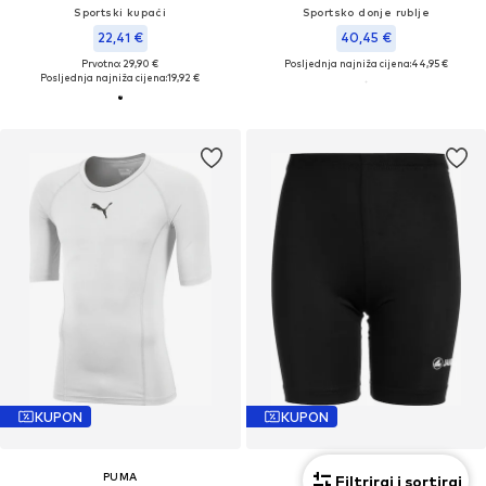
Sportski kupaći
Sportsko donje rublje
22,41 €
40,45 €
Prvotno: 29,90 €
Posljednja najniža cijena:
44,95 €
Posljednja najniža cijena:
19,92 €
KUPON
KUPON
PUMA
JAKO
Filtriraj i sortiraj