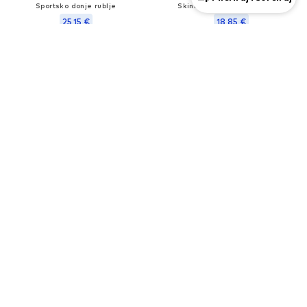
Sportsko donje rublje
Skinny Sportsko donje rublje
25,15 €
18,85 €
Posljednja najniža cijena:
27,95 €
Posljednja najniža cijena:
20,95 €
KUPON
KUPON
ICEBREAKER
FALKE
Sportsko donje rublje 'K 200 Oasis'
Sportske čarape