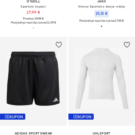
O'NEILL
JAKO
Sportski kupaći
Skinny Sportsko donje rublje
27,99 €
25,15 €
Prvotno: 39,99 €
Posljednja najniža cijena:
27,95 €
Posljednja najniža cijena:
22,39 €
KUPON
KUPON
ADIDAS SPORTSWEAR
UHLSPORT