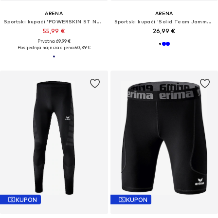
ARENA
ARENA
Sportski kupaći 'POWERSKIN ST NEXT JAMMER JR'
Sportski kupaći 'Solid Team Jammer'
55,99 €
26,99 €
Prvotno: 69,99 €
Posljednja najniža cijena:
50,39 €
KUPON
KUPON