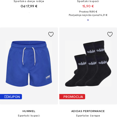
Sportsko donje rublje
Sportski kupaći
Od 17,99 €
15,90 €
Prvotno: 19,90 €
Posljednja najniža cijena:
14,31 €
KUPON
PROMOCIJA
HUMMEL
ADIDAS PERFORMANCE
Sportski kupaći
Sportske čarape