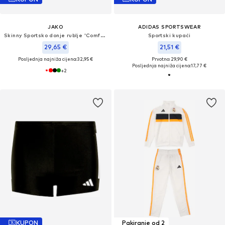
JAKO
ADIDAS SPORTSWEAR
Skinny Sportsko donje rublje 'Comfort 2.0'
Sportski kupaći
29,65 €
21,51 €
Posljednja najniža cijena:
32,95 €
Prvotno: 29,90 €
Posljednja najniža cijena:
17,77 €
+
2
KUPON
Pakiranje od 2