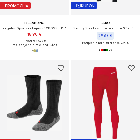
PROMOCIJA
KUPON
BILLABONG
JAKO
regular Sportski kupaći 'CROSSFIRE'
Skinny Sportsko donje rublje 'Comfort 2.0'
18,90 €
29,65 €
Prvotno: 47,90 €
Posljednja najniža cijena:
32,95 €
Posljednja najniža cijena:
15,12 €
+
2