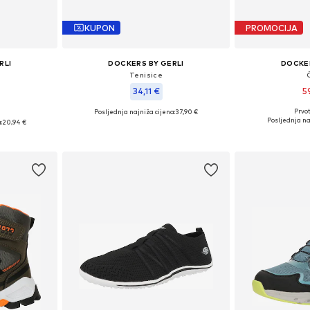
KUPON
PROMOCIJA
RLI
DOCKERS BY GERLI
DOCKER
Tenisice
34,11 €
5
Prvot
Posljednja najniža cijena:
37,90 €
Dostupne
: 41
Dostupne veličine: 37
Posljednja na
:
20,94 €
Dodaj 
icu
Dodaj u košaricu