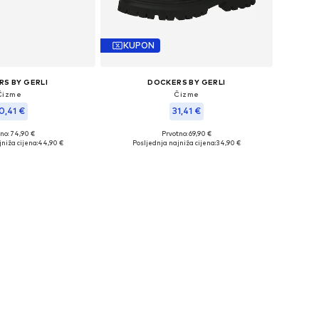
KUPON
S BY GERLI
DOCKERS BY GERLI
Čizme
Čizme
0,41 €
31,41 €
no: 74,90 €
Prvotno: 69,90 €
 veličine: 31
Dostupne veličine: 39
niža cijena:
44,90 €
Posljednja najniža cijena:
34,90 €
u košaricu
Dodaj u košaricu