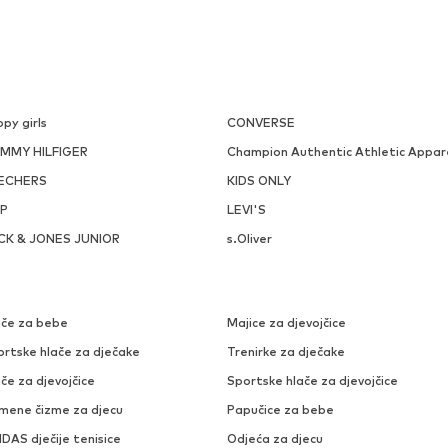
py girls
CONVERSE
MMY HILFIGER
Champion Authentic Athletic Appar
ECHERS
KIDS ONLY
P
LEVI'S
CK & JONES JUNIOR
s.Oliver
ače za bebe
Majice za djevojčice
ortske hlače za dječake
Trenirke za dječake
če za djevojčice
Sportske hlače za djevojčice
mene čizme za djecu
Papučice za bebe
DAS dječije tenisice
Odjeća za djecu