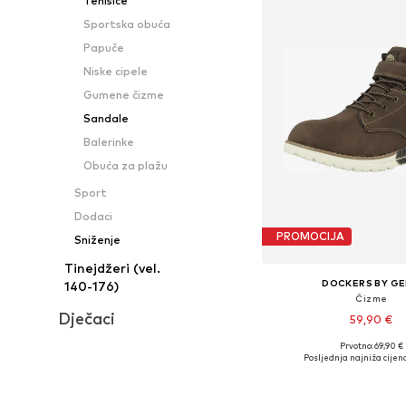
Tenisice
Sportska obuća
Papuče
Niske cipele
Gumene čizme
Sandale
Balerinke
Obuća za plažu
Sport
Dodaci
PROMOCIJA
Sniženje
Tinejdžeri (vel.
DOCKERS BY GE
140-176)
Čizme
Dječaci
59,90 €
Prvotno: 69,90 €
Dostupne veličine
Posljednja najniža cijena
Dodaj u košar