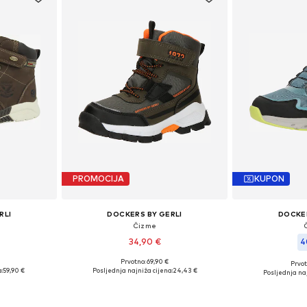
PROMOCIJA
KUPON
RLI
DOCKERS BY GERLI
DOCKER
Čizme
34,90 €
4
Prvotno: 69,90 €
Prvot
: 34
Dostupne veličine: 25
Dostupne
:
59,90 €
Posljednja najniža cijena:
24,43 €
Posljednja naj
icu
Dodaj u košaricu
Dodaj 