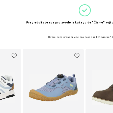
Pregledali ste sve proizvode iz kategorije "Čizme" koji 
Ovdje ćete pronaći više proizvoda iz kategorije"