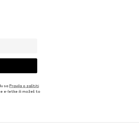
du sa
Pravila o zaštiti
je e-letke ili možeš to