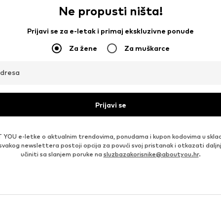
Ne propusti ništa!
Prijavi se za e-letak i primaj ekskluzivne ponude
Za žene
Za muškarce
adresa
Prijavi se
 YOU e-letke o aktualnim trendovima, ponudama i kupon kodovima u skla
 svakog newslettera postoji opcija za povući svoj pristanak i otkazati daljn
učiniti sa slanjem poruke na
sluzbazakorisnike@aboutyou.hr
.