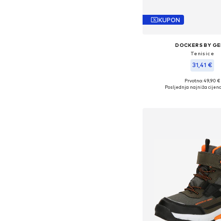
KUPON
DOCKERS BY GE
Tenisice
31,41 €
Prvotno: 49,90 €
Dostupne veličine
Posljednja najniža cijena
Dodaj u košar