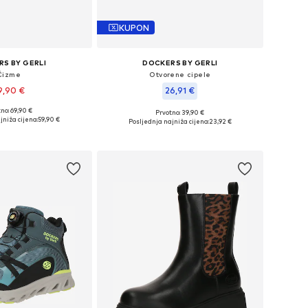
KUPON
S BY GERLI
DOCKERS BY GERLI
Čizme
Otvorene cipele
9,90 €
26,91 €
no: 69,90 €
Prvotno: 39,90 €
 veličine: 34
Dostupne veličine: 30, 34
jniža cijena:
59,90 €
Posljednja najniža cijena:
23,92 €
u košaricu
Dodaj u košaricu