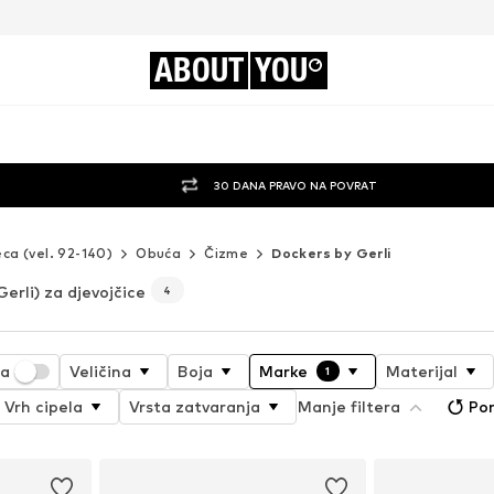
ABOUT
YOU
30 DANA PRAVO NA POVRAT
eca (vel. 92-140)
Obuća
Čizme
Dockers by Gerli
erli) za djevojčice
4
ja
Veličina
Boja
Marke
Materijal
1
Vrh cipela
Vrsta zatvaranja
Manje filtera
Pon