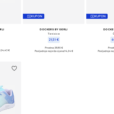
KUPON
KUPON
RLI
DOCKERS BY GERLI
DOCKER
Tenisice
21,51 €
4
Prvotno: 39,90 €
Prvot
: 25
Dostupne veličine: 28, 32
Dostupne
:
24,43 €
Posljednja najniža cijena:
14,34 €
Posljednja naj
icu
Dodaj u košaricu
Dodaj 