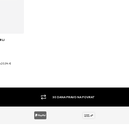
RLI
1, 32
:
20,94 €
icu
30 DANA PRAVO NA POVRAT