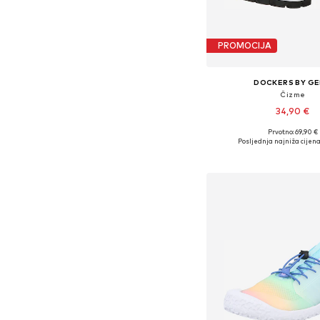
PROMOCIJA
DOCKERS BY GE
Čizme
34,90 €
Prvotno: 69,90 €
Dostupne veličine
Posljednja najniža cijena
Dodaj u košar