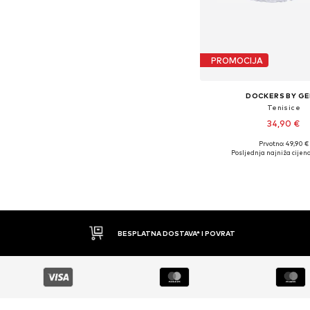
PROMOCIJA
DOCKERS BY GE
Tenisice
34,90 €
Prvotno: 49,90 €
Dostupne veličine: 3
Posljednja najniža cijena
Dodaj u košar
BESPLATNA DOSTAVA* I POVRAT