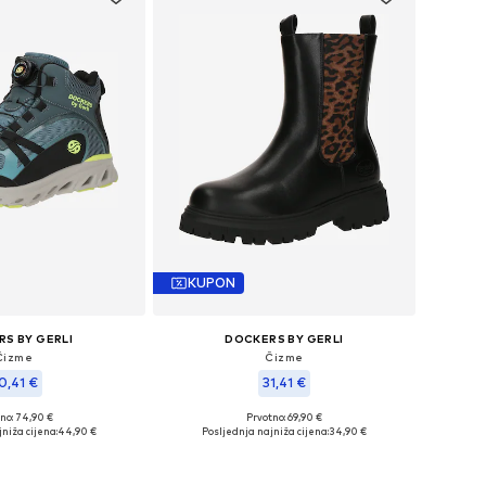
KUPON
S BY GERLI
DOCKERS BY GERLI
Čizme
Čizme
0,41 €
31,41 €
no: 74,90 €
Prvotno: 69,90 €
 veličine: 31
Dostupne veličine: 39
niža cijena:
44,90 €
Posljednja najniža cijena:
34,90 €
u košaricu
Dodaj u košaricu