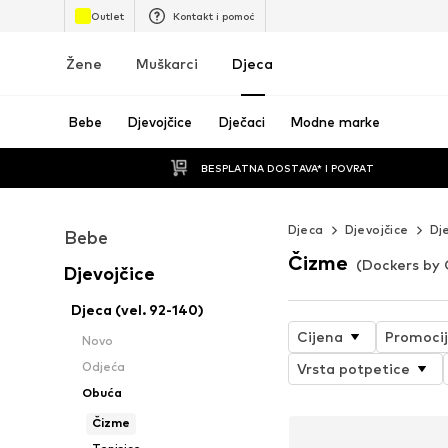
Outlet
Kontakt i pomoć
Žene
Muškarci
Djeca
Bebe
Djevojčice
Dječaci
Modne marke
BESPLATNA DOSTAVA* I POVRAT
Djeca
Djevojčice
Dj
Bebe
Čizme
(Dockers by G
Djevojčice
Djeca (vel. 92-140)
Cijena
Promoci
Novo
Odjeća
Vrsta potpetice
Obuća
Čizme