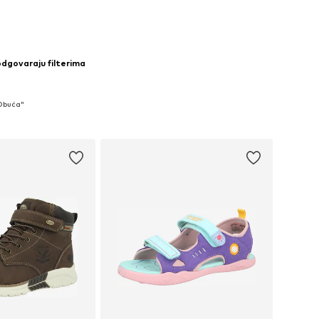
odgovaraju filterima
 Obuća"