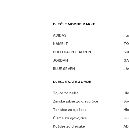
DJEČJE MODNE MARKE
ADIDAS
hap
NAME IT
TO
POLO RALPH LAUREN
SK
JORDAN
GA
BLUE SEVEN
JA
DJEČJE KATEGORIJE
Tajice za bebe
Hl
Zimske jakne za djevojčice
Sp
Tenisice za dječake
Hla
Čizme za djevojčice
Gu
Košulje za dječake
ADI