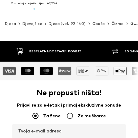
Posljednja najniža cijena:
49,90 €
Djeca
Djevojčice
Djeca (vel. 92-140)
Obuća
Čizme
GEOX
30 DANA PRAVO NA POVRAT
PLAĆ
Ne propusti ništa!
Prijavi se za e-letak i primaj ekskluzivne ponude
Za žene
Za muškarce
Tvoja e-mail adresa