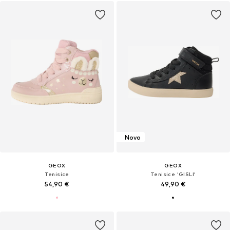
Novo
GEOX
GEOX
Tenisice
Tenisice 'GISLI'
54,90 €
49,90 €