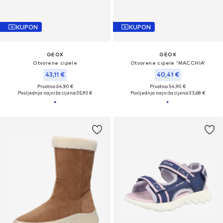
KUPON
KUPON
GEOX
GEOX
Otvorene cipele
Otvorene cipele 'MACCHIA'
43,11 €
40,41 €
Prvotno: 64,90 €
Prvotno: 54,90 €
Posljednja najniža cijena:
35,93 €
Posljednja najniža cijena:
33,68 €