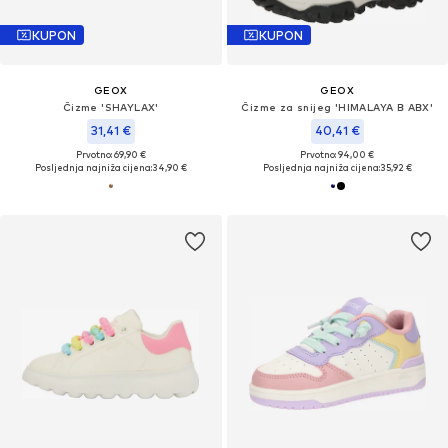
KUPON
KUPON
GEOX
GEOX
Čizme 'SHAYLAX'
Čizme za snijeg 'HIMALAYA B ABX'
31,41 €
40,41 €
Prvotno: 69,90 €
Prvotno: 94,00 €
Posljednja najniža cijena:
34,90 €
Posljednja najniža cijena:
35,92 €