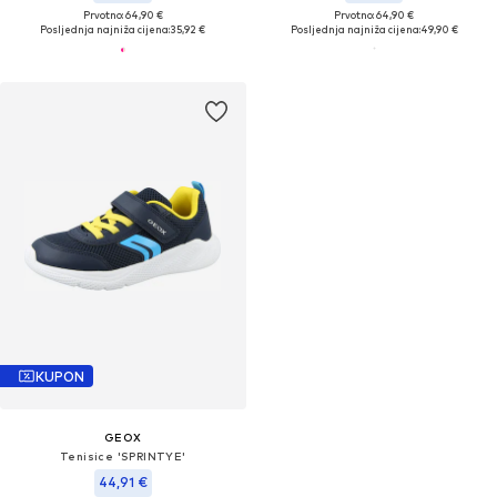
Prvotno: 64,90 €
Prvotno: 64,90 €
Posljednja najniža cijena:
35,92 €
Posljednja najniža cijena:
49,90 €
KUPON
GEOX
Tenisice 'SPRINTYE'
44,91 €