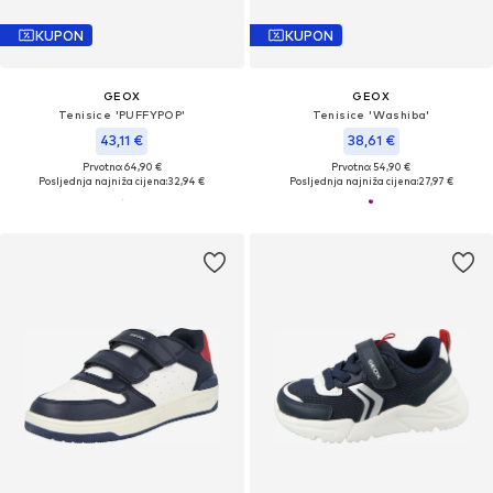
KUPON
KUPON
GEOX
GEOX
Tenisice 'PUFFYPOP'
Tenisice 'Washiba'
43,11 €
38,61 €
Prvotno: 64,90 €
Prvotno: 54,90 €
Posljednja najniža cijena:
32,94 €
Posljednja najniža cijena:
27,97 €