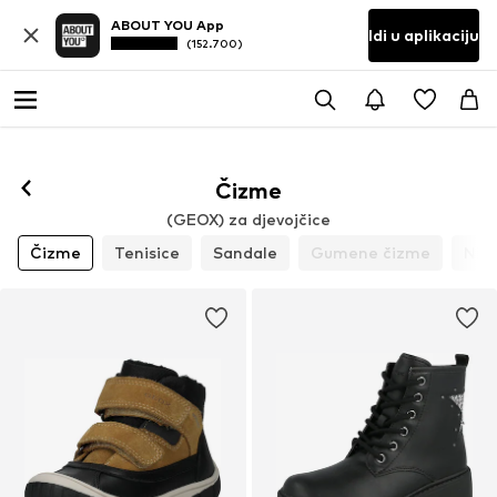
ABOUT YOU App
Idi u aplikaciju
(152.700)
Čizme
(GEOX) za djevojčice
Čizme
Tenisice
Sandale
Gumene čizme
Nisk