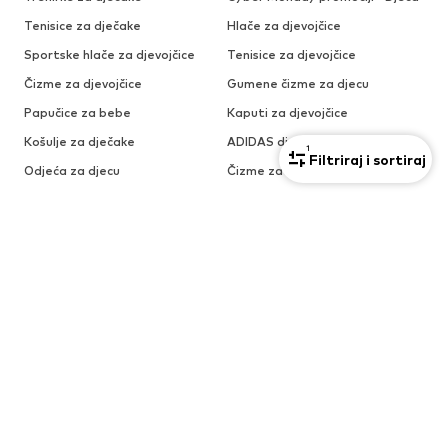
Tenisice za dječake
Hlače za djevojčice
Sportske hlače za djevojčice
Tenisice za djevojčice
Čizme za djevojčice
Gumene čizme za djecu
Papučice za bebe
Kaputi za djevojčice
Košulje za dječake
ADIDAS dječije tenisice
1
Filtriraj i sortiraj
Odjeća za djecu
Čizme za djecu
OMILJENE MODNE MARKE U OVOJ KATEGORIJI
Čizme modne marke
Čizme modne marke TOMMY
TIMBERLAND
HILFIGER
Čizme modne marke UGG
Čizme modne marke PRIMIGI
Čizme modne marke Dr.
Čizme modne marke NATURINO
Martens
Čizme modne marke KAPPA
Čizme modne marke Dockers by
Gerli