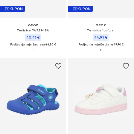
KUPON
KUPON
GEOX
GEOX
Tenisice 'WASHIBA'
Tenisice 'Loftus'
40,41 €
44,91 €
Posljednja najniža cijena:
44,90 €
Posljednja najniža cijena:
49,90 €