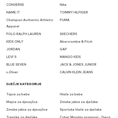
CONVERSE
Nike
NAME IT
TOMMY HILFIGER
Champion Authentic Athletic
PUMA
Apparel
POLO RALPH LAUREN
SKECHERS
KIDS ONLY
Abercrombie & Fitch
JORDAN
GAP
LEVI'S
MANGO KIDS
BLUE SEVEN
JACK & JONES JUNIOR
s.Oliver
CALVIN KLEIN JEANS
DJEČJE KATEGORIJE
Tajice za bebe
Hlače za bebe
Majice za djevojčice
Zimske jakne za dječake
Zimske jakne za djevojčice
Sportske hlače za dječake
Trenirke za dječake
Cyber Monday promociji - Djeca