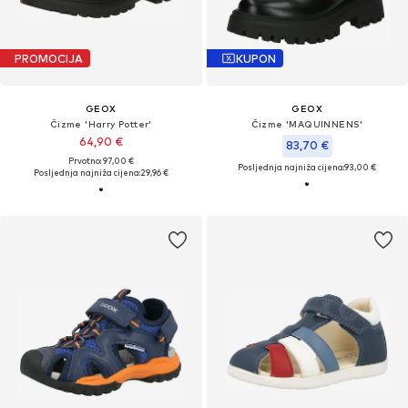
PROMOCIJA
KUPON
GEOX
GEOX
Čizme 'Harry Potter'
Čizme 'MAQUINNENS'
64,90 €
83,70 €
Prvotno: 97,00 €
Posljednja najniža cijena:
93,00 €
Posljednja najniža cijena:
29,96 €