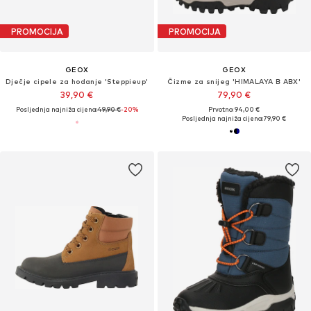
PROMOCIJA
PROMOCIJA
GEOX
GEOX
Dječje cipele za hodanje 'Steppieup'
Čizme za snijeg 'HIMALAYA B ABX'
39,90 €
79,90 €
Posljednja najniža cijena:
49,90 €
-20%
Prvotno: 94,00 €
Posljednja najniža cijena:
79,90 €