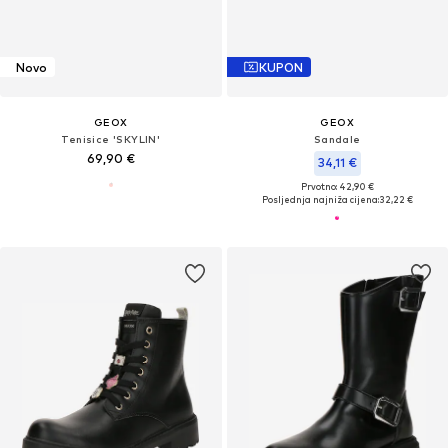
Novo
KUPON
GEOX
GEOX
Tenisice 'SKYLIN'
Sandale
69,90 €
34,11 €
Prvotno: 42,90 €
Posljednja najniža cijena:
32,22 €