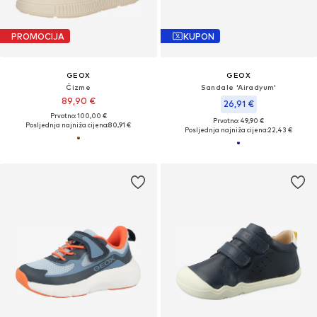
PROMOCIJA
KUPON
GEOX
GEOX
Čizme
Sandale 'Airadyum'
89,90 €
26,91 €
Prvotno: 100,00 €
Prvotno: 49,90 €
Posljednja najniža cijena:
80,91 €
Posljednja najniža cijena:
22,43 €