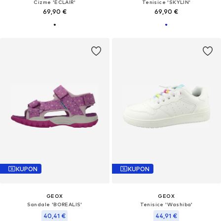
Čizme 'ECLAIR'
Tenisice 'SKYLIN'
69,90 €
69,90 €
KUPON
KUPON
GEOX
GEOX
Sandale 'BOREALIS'
Tenisice 'Washiba'
40,41 €
44,91 €