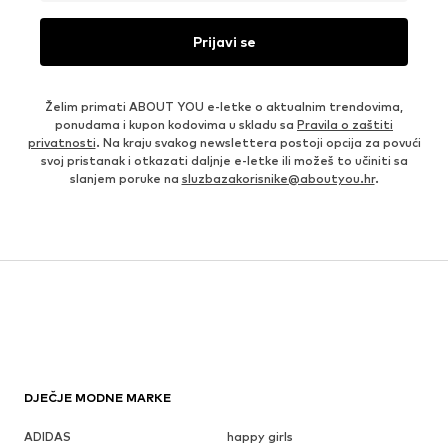
Prijavi se
Želim primati ABOUT YOU e-letke o aktualnim trendovima,
ponudama i kupon kodovima u skladu sa
Pravila o zaštiti
privatnosti
. Na kraju svakog newslettera postoji opcija za povući
svoj pristanak i otkazati daljnje e-letke ili možeš to učiniti sa
slanjem poruke na
sluzbazakorisnike@aboutyou.hr
.
DJEČJE MODNE MARKE
ADIDAS
happy girls