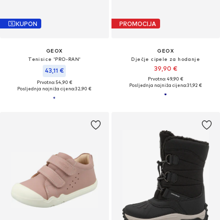
KUPON
PROMOCIJA
GEOX
GEOX
Tenisice 'PRO-RAN'
Dječje cipele za hodanje
39,90 €
43,11 €
Prvotno: 49,90 €
Prvotno: 54,90 €
Posljednja najniža cijena:
31,92 €
Posljednja najniža cijena:
32,90 €