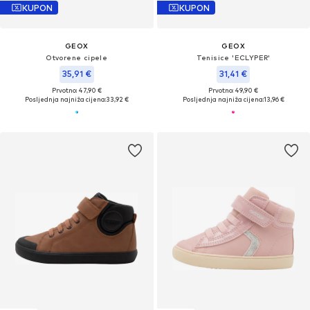
KUPON
KUPON
GEOX
GEOX
Otvorene cipele
Tenisice 'ECLYPER'
35,91 €
31,41 €
Prvotno: 47,90 €
Prvotno: 49,90 €
Posljednja najniža cijena:
33,92 €
Posljednja najniža cijena:
13,96 €