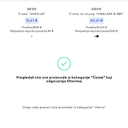
GEOX
GEOX
Čizme 'SHAYLAX'
Čizme za snijeg 'HIMALAYA B ABX'
31,41 €
40,41 €
Prvotno: 69,90 €
Prvotno: 94,00 €
Posljednja najniža cijena:
34,90 €
Posljednja najniža cijena:
35,92 €
Pregledali ste sve proizvode iz kategorije "Čizme" koji
odgovaraju filterima
Ovdje ćete pronaći više proizvoda iz kategorije" Obuća"