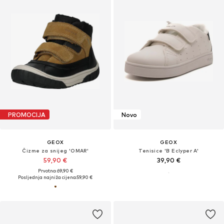
PROMOCIJA
Novo
GEOX
GEOX
Čizme za snijeg 'OMAR'
Tenisice 'B Eclyper A'
59,90 €
39,90 €
Prvotno: 69,90 €
Posljednja najniža cijena:
59,90 €