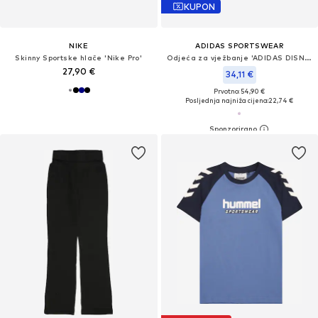
KUPON
NIKE
ADIDAS SPORTSWEAR
Skinny Sportske hlače 'Nike Pro'
Odjeća za vježbanje 'ADIDAS DISNEY FROZEN T-SHIRT'
27,90 €
34,11 €
Prvotno: 54,90 €
Posljednja najniža cijena:
22,74 €