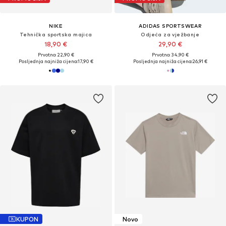
NIKE
ADIDAS SPORTSWEAR
Tehnička sportska majica
Odjeća za vježbanje
18,90 €
29,90 €
Prvotno: 22,90 €
Prvotno: 34,90 €
Posljednja najniža cijena:
17,90 €
Posljednja najniža cijena:
26,91 €
KUPON
Novo