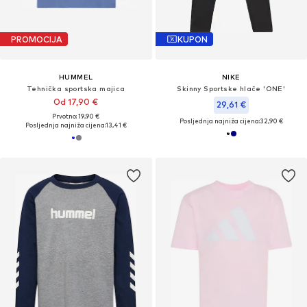
PROMOCIJA
KUPON
HUMMEL
NIKE
Tehnička sportska majica
Skinny Sportske hlače 'ONE'
Od 17,90 €
29,61 €
Prvotno: 19,90 €
Posljednja najniža cijena:
32,90 €
Posljednja najniža cijena:
13,41 €