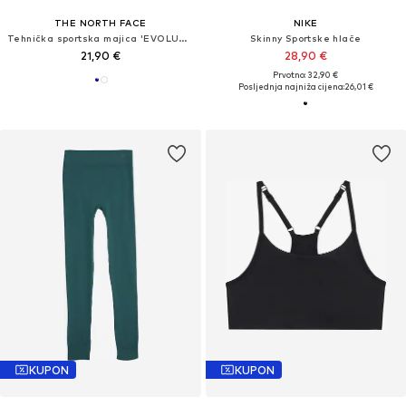
THE NORTH FACE
NIKE
Tehnička sportska majica 'EVOLUTION HALF DOME'
Skinny Sportske hlače
21,90 €
28,90 €
Prvotno: 32,90 €
Posljednja najniža cijena:
26,01 €
KUPON
KUPON