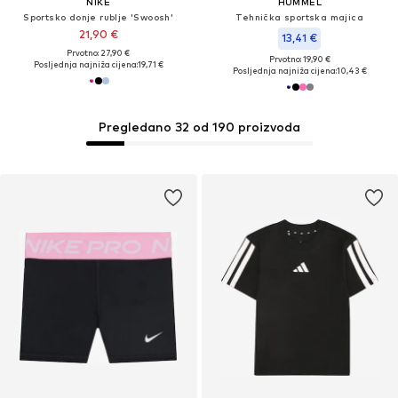
NIKE
HUMMEL
Sportsko donje rublje 'Swoosh'
Tehnička sportska majica
21,90 €
13,41 €
Prvotno: 27,90 €
Prvotno: 19,90 €
Posljednja najniža cijena:
19,71 €
Posljednja najniža cijena:
10,43 €
Pregledano 32 od 190 proizvoda