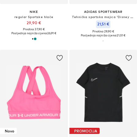
NIKE
ADIDAS SPORTSWEAR
regular Sportske hlače
Tehnička sportska majica 'Disney Micky Maus'
29,90 €
21,51 €
Prvotno: 37,90 €
Prvotno: 29,90 €
Posljednja najniža cijena:
26,91 €
Posljednja najniža cijena:
21,51 €
Novo
PROMOCIJA