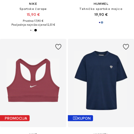
NIKE
HUMMEL
Sportske čarape
Tehnička sportska majica
15,90 €
19,90 €
Prvotno: 17,90 €
Posljednja najniža cijena:
12,51 €
PROMOCIJA
KUPON