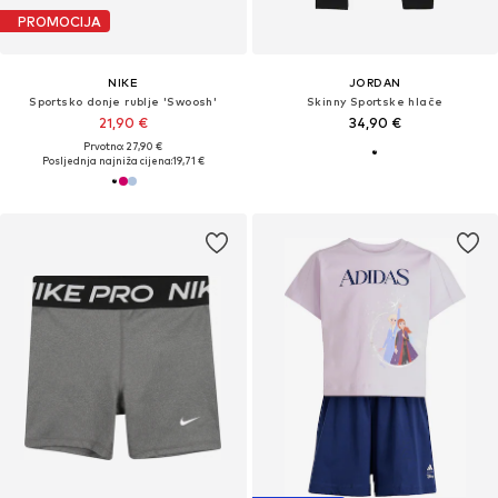
PROMOCIJA
NIKE
JORDAN
Sportsko donje rublje 'Swoosh'
Skinny Sportske hlače
21,90 €
34,90 €
Prvotno: 27,90 €
Posljednja najniža cijena:
19,71 €