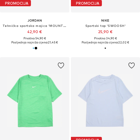
PROMOCIJA
PROMOCIJA
JORDAN
NIKE
Tehnička sportska majica 'MOUNTAINSIDE'
Sportski top 'SWOOSH'
42,90 €
25,90 €
Prvotno: 54,90 €
Prvotno: 34,90 €
Posljednja najniža cijena:
21,45 €
Posljednja najniža cijena:
22,02 €