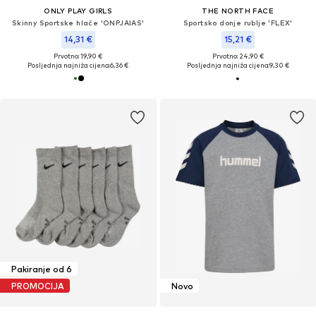
ONLY PLAY GIRLS
THE NORTH FACE
Skinny Sportske hlače 'ONPJAIAS'
Sportsko donje rublje 'FLEX'
14,31 €
15,21 €
Prvotno: 19,90 €
Prvotno: 24,90 €
Posljednja najniža cijena:
6,36 €
Posljednja najniža cijena:
9,30 €
Pakiranje od 6
PROMOCIJA
Novo