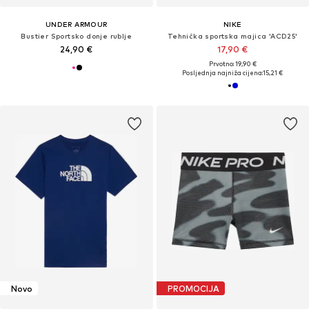
UNDER ARMOUR
NIKE
Bustier Sportsko donje rublje
Tehnička sportska majica 'ACD25'
24,90 €
17,90 €
Prvotno: 19,90 €
Posljednja najniža cijena:
15,21 €
Novo
PROMOCIJA