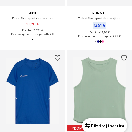
NIKE
HUMMEL
Tehnička sportska majica
Tehnička sportska majica
13,90 €
12,51 €
Prvotno: 27,90 €
Prvotno: 19,90 €
Posljednja najniža cijena:
11,12 €
Posljednja najniža cijena:
9,73 €
1
Filtriraj i sortiraj
PROMOCIJA