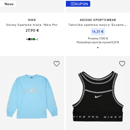
Novo
KUPON
NIKE
ADIDAS SPORTSWEAR
Skinny Sportske hlače 'Nike Pro'
Tehnička sportska majica 'Essentials'
27,90 €
14,31 €
Prvotno: 17,90 €
+
1
Posljednja najniža cijena:
12,51 €