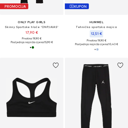
PROMOCIJA
KUPON
ONLY PLAY GIRLS
HUMMEL
Skinny Sportske hlače 'ONPJAIAS'
Tehnička sportska majica
17,90 €
12,51 €
Prvotno: 19,90 €
Prvotno: 19,90 €
Posljednja najniža cijena:
15,90 €
Posljednja najniža cijena:
10,43 €