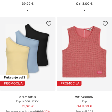
39,99 €
Od 13,00 €
Pakiranje od 3
PROMOCIJA
PROMOCIJA
ONLY GIRLS
WE FASHION
Top 'KOGLUCKY'
Top
23,90 €
Od 8,00 €
Posljednja najniža cijena:
29,90 €
-20%
Prvotno: 19,00 €