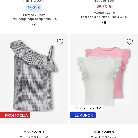
Top 'KOGJill'
Bustier Top
39,90 €
17,01 €
Prvotno: 49,90 €
Prvotno: 23,90 €
Posljednja najniža cijena:
31,92 €
Posljednja najniža cijena:
15,12 €
Pakiranje od 2
PROMOCIJA
KUPON
ONLY GIRLS
ONLY GIRLS
Top 'KOGSmilla'
Top 'KOGDrea'