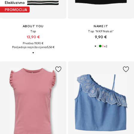
Ekskluzivno
PROMOCIJA
ABOUT YOU
NAME IT
Top
Top 'NKFNakal'
13,90 €
9,90 €
Prvotno: 19,90 €
+
2
Posljednja najniža cijena:
5,56 €