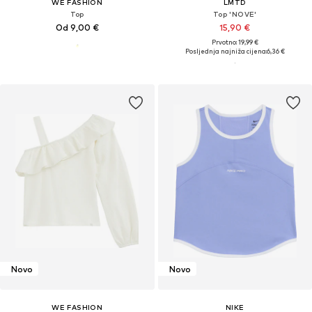
WE FASHION
LMTD
Top
Top 'NOVE'
Od 9,00 €
15,90 €
Prvotno: 19,99 €
Posljednja najniža cijena:
6,36 €
Novo
Novo
WE FASHION
NIKE