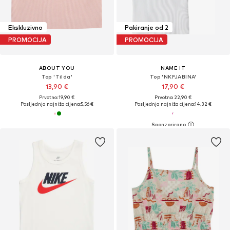
Ekskluzivno
Pakiranje od 2
PROMOCIJA
PROMOCIJA
ABOUT YOU
NAME IT
Top 'Tilda'
Top 'NKFJABINA'
13,90 €
17,90 €
Prvotno: 19,90 €
Prvotno: 22,90 €
Posljednja najniža cijena:
5,56 €
Posljednja najniža cijena:
14,32 €