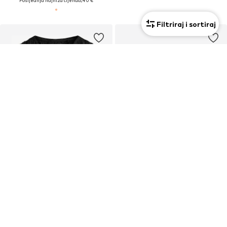
Posljednja najniža cijena:
6,40 €
Filtriraj i sortiraj
PROMOCIJA
NEXT
WE FASHION
Top
Top
Od 17,00 €
12,00 €
Prvotno: 25,00 €
Posljednja najniža cijena:
9,60 €