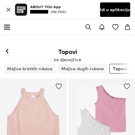
ABOUT YOU App
Idi u aplikaciju
(152.700)
Topovi
za djevojčice
Majice kratkih rukava
Majice dugih rukava
Topovi