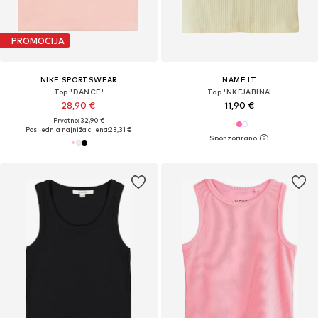
PROMOCIJA
NIKE SPORTSWEAR
NAME IT
Top 'DANCE'
Top 'NKFJABINA'
28,90 €
11,90 €
Prvotno: 32,90 €
Posljednja najniža cijena:
23,31 €