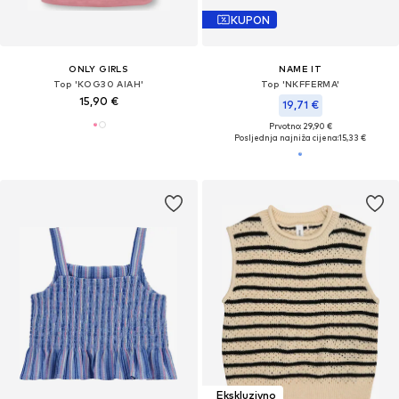
KUPON
ONLY GIRLS
NAME IT
Top 'KOG30 AIAH'
Top 'NKFFERMA'
15,90 €
19,71 €
Prvotno: 29,90 €
Posljednja najniža cijena:
15,33 €
Ekskluzivno