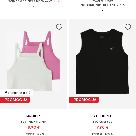
Posljednja najniža cijena:
29,95 €
-40%
Prvotno: 14,90 €
Posljednja najniža cijena:
10,71 €
Pakiranje od 2
PROMOCIJA
PROMOCIJA
NAME IT
4F JUNIOR
Top 'NKFVILINA'
Sportski top
8,90 €
7,90 €
Prvotno: 11,90 €
Prvotno: 11,90 €