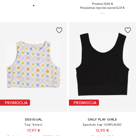
Prvotno: 15,90 €
Posljednja najniža cijena:
12,51 €
PROMOCIJA
PROMOCIJA
DESIGUAL
ONLY PLAY GIRLS
Top 'Soles'
Sportski top 'ONPJAIAS'
17,97 €
12,90 €