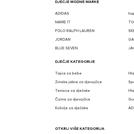
DJEČJE MODNE MARKE
ADIDAS
hap
NAME IT
TO
POLO RALPH LAUREN
SK
JORDAN
GA
BLUE SEVEN
JA
DJEČJE KATEGORIJE
Tajice za bebe
Hl
Zimske jakne za djevojčice
Sp
Tenisice za dječake
Hla
Čizme za djevojčice
Gu
Košulje za dječake
ADI
OTKRIJ VIŠE KATEGORIJA