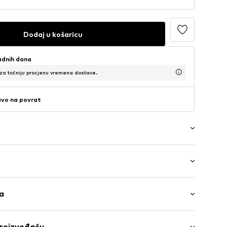
Dodaj u košaricu
adnih dana
 za točniju procjenu vremena dostave.
avo na povrat
d
/maxi
ga
Pamuk, 2% Elastan
proizvođaču
d