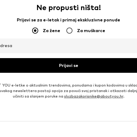
Ne propusti ništa!
Prijavi se za e-letak i primaj ekskluzivne ponude
Za žene
Za muškarce
adresa
Prijavi se
 YOU e-letke o aktualnim trendovima, ponudama i kupon kodovima u skla
 svakog newslettera postoji opcija za povući svoj pristanak i otkazati daljn
učiniti sa slanjem poruke na
sluzbazakorisnike@aboutyou.hr
.