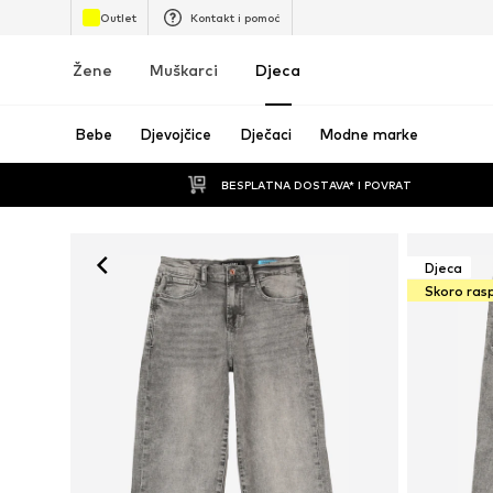
Outlet
Kontakt i pomoć
Žene
Muškarci
Djeca
Bebe
Djevojčice
Dječaci
Modne marke
BESPLATNA DOSTAVA* I POVRAT
Djeca
Skoro ras