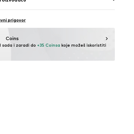
vat
e
suals
ake za remen
ćenje perkloretilenom
straat 67
vni prigovor
umjerenoj temperaturi
rdam
ti
rmalnoj temperaturi
J1261001000001
sjeans.nl/en/
Coins
l sada i zaradi do 
+35 Coinsa
 koje možeš iskoristiti 