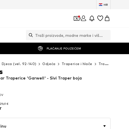
HR
1
PLAĆANJE POUZEĆEM
Djeca (vel. 92-140)
Odjeća
Traperice i hlače
Traperice
Reg
s
ar Traperice 'Garwell' - Sivi Traper boja
PDV
PDV
29,61 €
r
29,61 €
činu