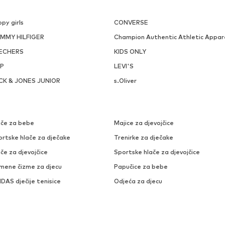
py girls
CONVERSE
MMY HILFIGER
Champion Authentic Athletic Appar
ECHERS
KIDS ONLY
P
LEVI'S
CK & JONES JUNIOR
s.Oliver
ače za bebe
Majice za djevojčice
ortske hlače za dječake
Trenirke za dječake
če za djevojčice
Sportske hlače za djevojčice
mene čizme za djecu
Papučice za bebe
DAS dječije tenisice
Odjeća za djecu