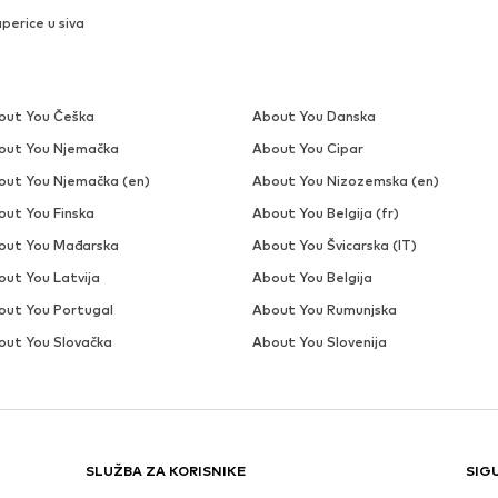
perice u siva
out You Češka
About You Danska
out You Njemačka
About You Cipar
out You Njemačka (en)
About You Nizozemska (en)
out You Finska
About You Belgija (fr)
out You Mađarska
About You Švicarska (IT)
out You Latvija
About You Belgija
out You Portugal
About You Rumunjska
out You Slovačka
About You Slovenija
SLUŽBA ZA KORISNIKE
SIG