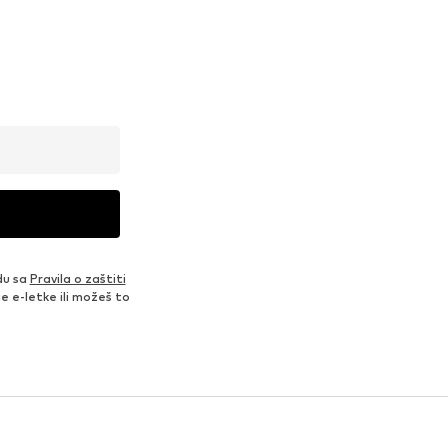
du sa
Pravila o zaštiti
je e-letke ili možeš to