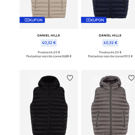
KUPON
KUPON
DANIEL HILLS
DANIEL HILLS
40,32 €
40,32 €
Prvotno: 64,00 €
Prvotno: 64,00 €
Dostupne veličine: 93-98, 106-110, 123-128, 142-152
Dostupne veličine: 100-104, 11
Posljednja najniža cijena:
26,88 €
Posljednja najniža cijena:
29,12 €
Dodaj u košaricu
Dodaj u košaricu