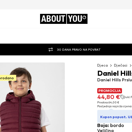
ABOUT
YOU
30 DANA PRAVO NA POVRAT
Djeca
Dječaci
Daniel Hill
prodano
Daniel Hills Prsl
PROMOCIJA
PROMOCIJA
44,80 €
ukl.
44,80 €
ukl.
Prvotno: 64,00 €
Posljednja najniža cijena:
Prvotno: 64,00 €
Posljednja najniža cijena:
Kupon popust. U
Boja
:
bordo
Veličina