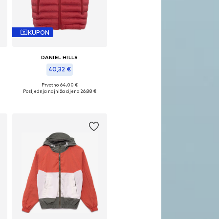
KUPON
DANIEL HILLS
40,32 €
Prvotno: 64,00 €
6
Dostupne veličine: 93-98, 100-104, 106-110, 116
Posljednja najniža cijena:
26,88 €
Dodaj u košaricu