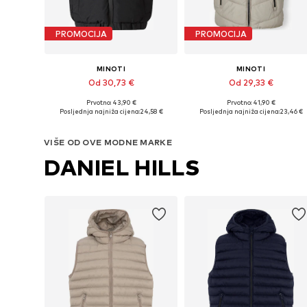
PROMOCIJA
PROMOCIJA
MINOTI
MINOTI
Od 30,73 €
Od 29,33 €
Prvotno: 43,90 €
Prvotno: 41,90 €
Dostupno u više veličina
Dostupno u više veličina
Posljednja najniža cijena:
24,58 €
Posljednja najniža cijena:
23,46 €
Dodaj u košaricu
Dodaj u košaricu
VIŠE OD OVE MODNE MARKE
DANIEL HILLS