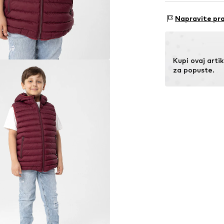
SEBA Trade Gm
Esslinger Straße
Napravite pra
89537 Giengen a
DE
info@sebatrade
Kupi ovaj artik
za popuste.