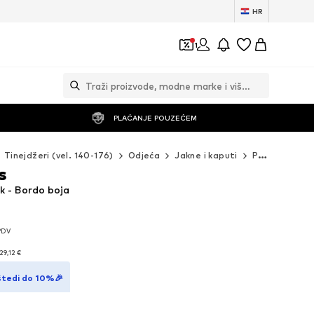
HR
1
PLAĆANJE POUZEĆEM
Tinejdžeri (vel. 140-176)
Odjeća
Jakne i kaputi
Prsluci
Dani
s
uk - Bordo boja
 PDV
 PDV
29,12 €
29,12 €
štedi do 10%🎉