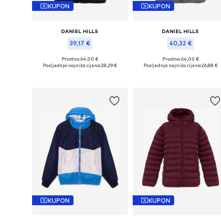
KUPON
KUPON
DANIEL HILLS
DANIEL HILLS
39,17 €
40,32 €
Prvotno: 64,00 €
Prvotno: 64,00 €
Dostupne veličine: 92-98, 104-110
Dostupne veličine: 93
Posljednja najniža cijena:
28,29 €
Posljednja najniža cijena:
26,88 €
Dodaj u košaricu
Dodaj u košaricu
KUPON
KUPON