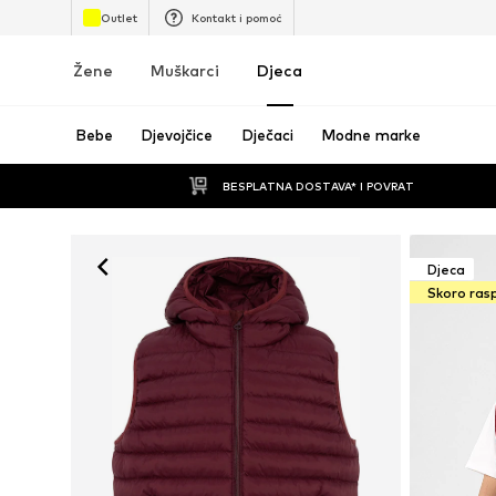
Outlet
Kontakt i pomoć
Žene
Muškarci
Djeca
Bebe
Djevojčice
Dječaci
Modne marke
BESPLATNA DOSTAVA* I POVRAT
Djeca
Skoro ras