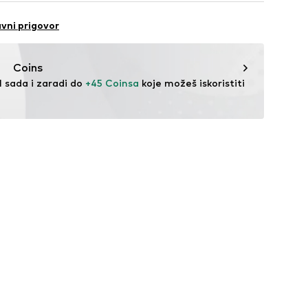
bH
 31
vni prigovor
n der Brenz
.de
Coins
l sada i zaradi do 
+45 Coinsa
 koje možeš iskoristiti 