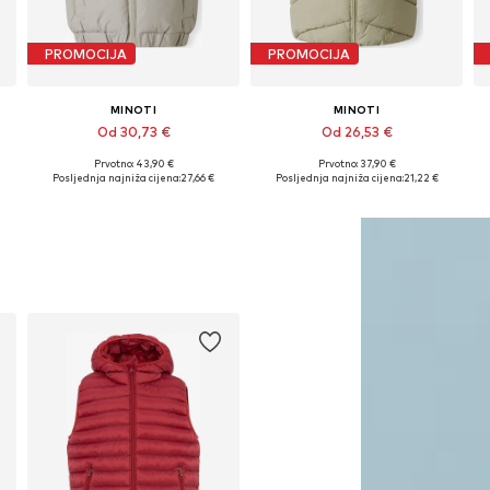
PROMOCIJA
PROMOCIJA
MINOTI
MINOTI
Od 30,73 €
Od 26,53 €
Prvotno: 43,90 €
Prvotno: 37,90 €
Dostupno u više veličina
Dostupno u više veličina
Posljednja najniža cijena:
27,66 €
Posljednja najniža cijena:
21,22 €
Dodaj u košaricu
Dodaj u košaricu