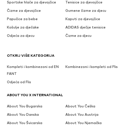
Sportske hlače za djevojčice
Tenisice za djevojčice
Čizme za djevojčice
Gumene čizme za djecu
Papučice za bebe
Kaputi za djevojčice
Košulje za dječake
ADIDAS dječije tenisice
Odjeća za djecu
Čizme za djecu
OTKRIJ VIŠE KATEGORIJA
Kompleti i kombinezoni od EN
Kombinezoni i kompleti od Flis
FANT
Odjeća od Flis
ABOUT YOU X INTERNATIONAL
About You Bugarska
About You Češka
About You Danska
About You Austrija
About You Švicarska
About You Njemačka