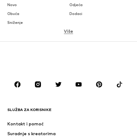
Novo
Odjeća
Obuća
Dodaci
Sniženje
Više
DJEVOJČICE
Djeca (vel. 92-140)
Tinejdžeri (vel. 140-176)
DJEČACI
Djeca (vel. 92-140)
Tinejdžeri (vel. 140-176)
MODNE MARKE
ADIDAS ORIGINALS
Next
ADIDAS SPORTSWEAR
Nike Sportswear
SLUŽBA ZA KORISNIKE
NAME IT
NIKE
Kontakt i pomoć
Jordan
PUMA
Suradnje s kreatorima