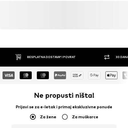
Global Recycled Standard (GRS)
ID licence: CERES-0366
Saznaj više
BESPLATNA DOSTAVA* I POVRAT
30 DAN
Ne propusti ništa!
Prijavi se za e-letak i primaj ekskluzivne ponude
Za žene
Za muškarce