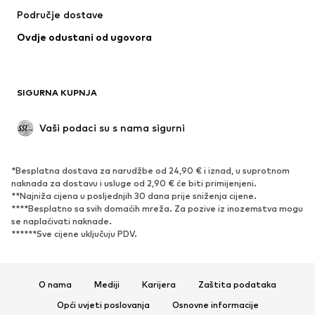
Područje dostave
Ovdje odustani od ugovora
SIGURNA KUPNJA
Vaši podaci su s nama sigurni
*Besplatna dostava za narudžbe od 24,90 € i iznad, u suprotnom
naknada za dostavu i usluge od 2,90 € će biti primijenjeni.
**Najniža cijena u posljednjih 30 dana prije sniženja cijene.
****Besplatno sa svih domaćih mreža. Za pozive iz inozemstva mogu
se naplaćivati ​​naknade.
******Sve cijene uključuju PDV.
O nama
Mediji
Karijera
Zaštita podataka
Opći uvjeti poslovanja
Osnovne informacije