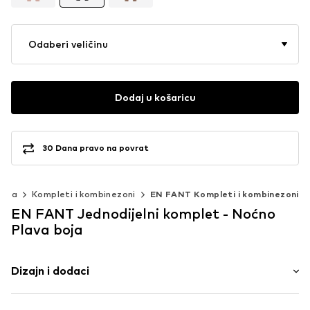
Odaberi veličinu
Dodaj u košaricu
30 Dana pravo na povrat
jeća
Kompleti i kombinezoni
EN FANT Kompleti i kombinezoni
EN FANT Jednodijelni komplet - Noćno
Plava boja
Dizajn i dodaci
Jednobojno