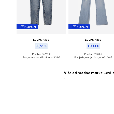
KUPON
KUPON
LEVI'S KIDS
LEVI'S KIDS
35,91 €
40,41 €
Prvotno: 54,90 €
Prvotno: 59,90 €
Dostupne veličine: 98, 104, 110, 116
Dostupne vel
Posljednja najniža cijena:
19,31 €
Posljednja najniža cijena:
31,14 €
Dodaj u košaricu
Dodaj u košaricu
Više od modne marke Levi's