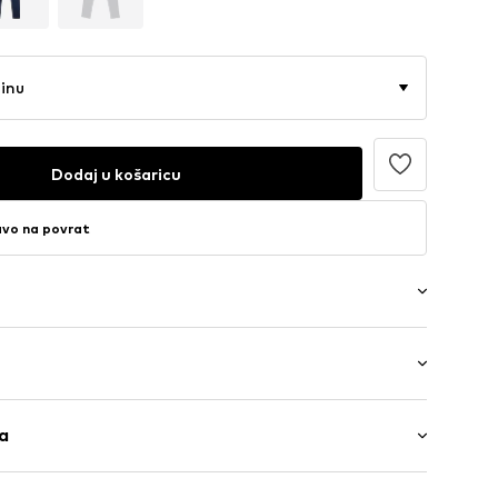
činu
Dodaj u košaricu
avo na povrat
er
/maxi
b/šav
ga
 visoki struk