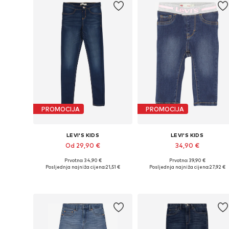
PROMOCIJA
PROMOCIJA
LEVI'S KIDS
LEVI'S KIDS
Od 29,90 €
34,90 €
Prvotno: 34,90 €
Prvotno: 39,90 €
Dostupno u više veličina
Dostupne veličine: 62, 74, 8
Posljednja najniža cijena:
21,51 €
Posljednja najniža cijena:
27,92 €
Dodaj u košaricu
Dodaj u košaricu