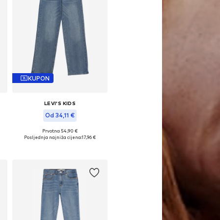
KUPON
LEVI'S KIDS
Od 34,11 €
Prvotno: 54,90 €
Dostupno u više veličina
Posljednja najniža cijena:
17,96 €
Dodaj u košaricu