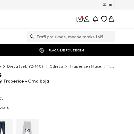
HR
1
PLAĆANJE POUZEĆEM
e
Djeca (vel. 92-140)
Odjeća
Traperice i hlače
Traperice
s
ny Traperice - Crna boja
PDV
PDV
29,61 €
29,61 €