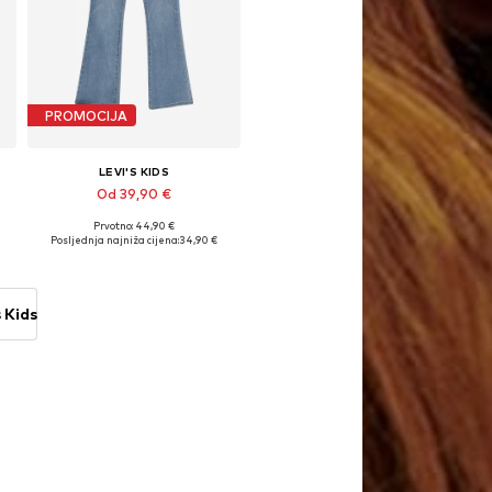
PROMOCIJA
LEVI'S KIDS
Od 39,90 €
Prvotno: 44,90 €
Dostupno u više veličina
ičine: 140, 164, 170-176
Posljednja najniža cijena:
34,90 €
Dodaj u košaricu
 Kids