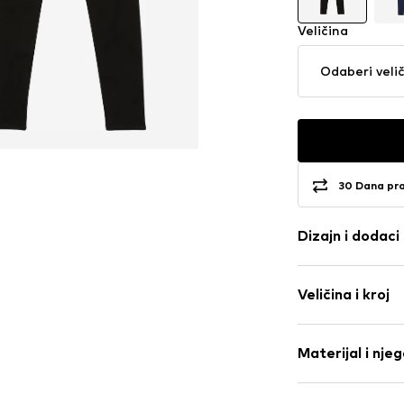
Veličina
Odaberi veli
30 Dana pr
Dizajn i dodaci
Jednobojno
Veličina i kroj
Traper
Obojani trap
Dužina: Duga
Prekriveni ru
Materijal i nje
Kroj: Skinny
Ravni rub
Struk: Srednje
Zip Fly