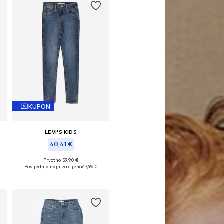
KUPON
LEVI'S KIDS
40,41 €
0, 86, 92
Prvotno: 59,90 €
Dostupne veličine: 152, 164
Posljednja najniža cijena:
17,96 €
Dodaj u košaricu