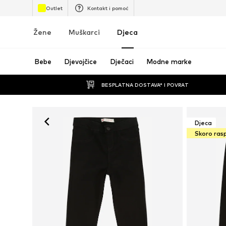
Outlet
Kontakt i pomoć
Žene
Muškarci
Djeca
Bebe
Djevojčice
Dječaci
Modne marke
BESPLATNA DOSTAVA* I POVRAT
Djeca
Skoro ras