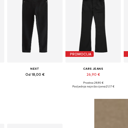
PROMOCIJA
NEXT
CARS JEANS
Od 18,00 €
26,90 €
Prvotno: 29,90 €
Dostupno u više veličina
Dostupno u više veličina
Posljednja najniža cijena:
21,17 €
Dodaj u košaricu
Dodaj u košaricu