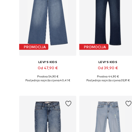
PROMOCIJA
PROMOCIJA
LEVI'S KIDS
LEVI'S KIDS
Od 47,90 €
Od 39,90 €
Prvotno: 54,90 €
Prvotno: 44,90 €
Dostupno u više veličina
Dostupno u više veličina
Posljednja najniža cijena:
40,41 €
Posljednja najniža cijena:
35,91 €
Dodaj u košaricu
Dodaj u košaricu