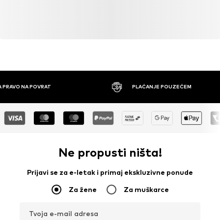
A PRAVO NA POVRAT
PLAĆANJE POUZEĆEM
Ne propusti ništa!
Prijavi se za e-letak i primaj ekskluzivne ponude
Za žene
Za muškarce
Tvoja e-mail adresa