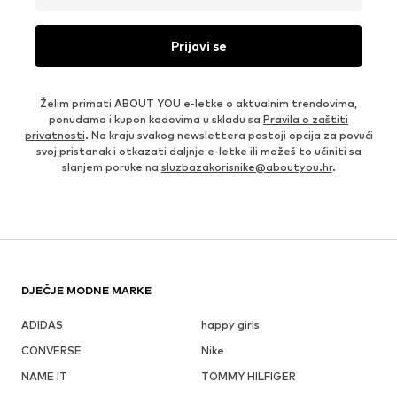
Prijavi se
Želim primati ABOUT YOU e-letke o aktualnim trendovima,
ponudama i kupon kodovima u skladu sa
Pravila o zaštiti
privatnosti
. Na kraju svakog newslettera postoji opcija za povući
svoj pristanak i otkazati daljnje e-letke ili možeš to učiniti sa
slanjem poruke na
sluzbazakorisnike@aboutyou.hr
.
DJEČJE MODNE MARKE
ADIDAS
happy girls
CONVERSE
Nike
NAME IT
TOMMY HILFIGER