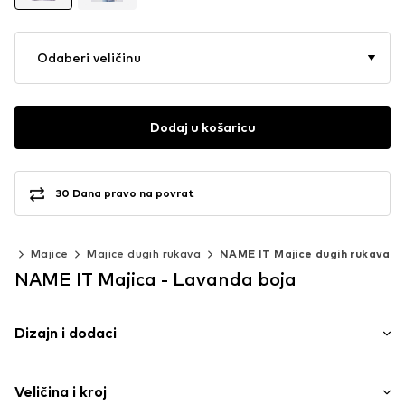
Odaberi veličinu
Dodaj u košaricu
30 Dana pravo na povrat
ća
Majice
Majice dugih rukava
NAME IT Majice dugih rukava
NAME IT Majica - Lavanda boja
Dizajn i dodaci
Motiv print
Veličina i kroj
Jersey