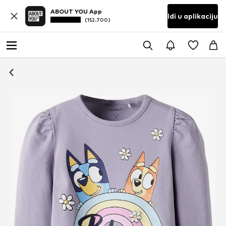
ABOUT YOU App
Idi u aplikaciju
(152.700)