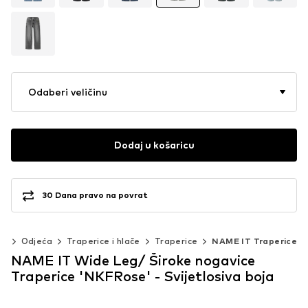
Odaberi veličinu
Dodaj u košaricu
30 Dana pravo na povrat
0)
Odjeća
Traperice i hlače
Traperice
NAME IT Traperice
NAME IT Wide Leg/ Široke nogavice
Traperice 'NKFRose' - Svijetlosiva boja