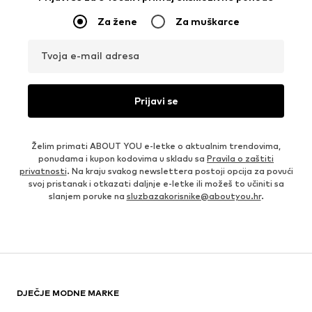
Za žene
Za muškarce
Tvoja e-mail adresa
Prijavi se
Želim primati ABOUT YOU e-letke o aktualnim trendovima,
ponudama i kupon kodovima u skladu sa
Pravila o zaštiti
privatnosti
. Na kraju svakog newslettera postoji opcija za povući
svoj pristanak i otkazati daljnje e-letke ili možeš to učiniti sa
slanjem poruke na
sluzbazakorisnike@aboutyou.hr
.
DJEČJE MODNE MARKE