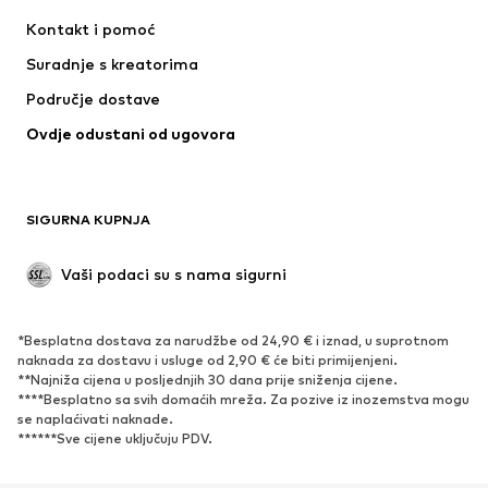
NAME IT
NIKE
Kontakt i pomoć
Jordan
PUMA
Suradnje s kreatorima
Područje dostave
Ovdje odustani od ugovora
SIGURNA KUPNJA
Vaši podaci su s nama sigurni
*Besplatna dostava za narudžbe od 24,90 € i iznad, u suprotnom
naknada za dostavu i usluge od 2,90 € će biti primijenjeni.
**Najniža cijena u posljednjih 30 dana prije sniženja cijene.
****Besplatno sa svih domaćih mreža. Za pozive iz inozemstva mogu
se naplaćivati ​​naknade.
******Sve cijene uključuju PDV.