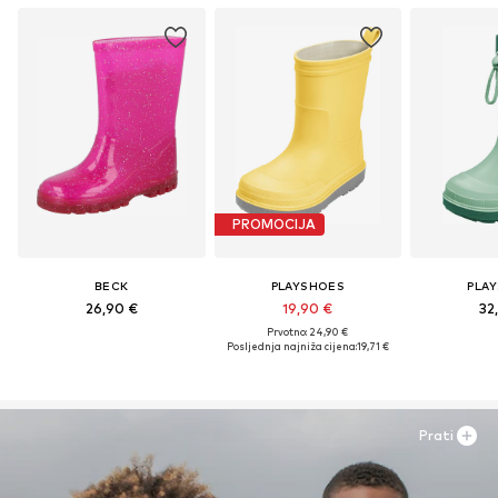
PROMOCIJA
BECK
PLAYSHOES
PLA
26,90 €
19,90 €
32
Prvotno: 24,90 €
Posljednja najniža cijena:
19,71 €
Prati