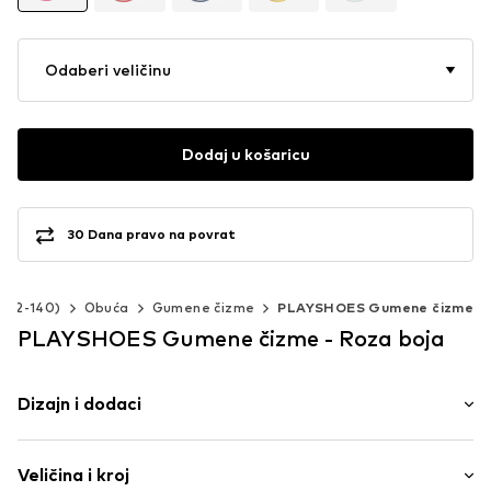
Odaberi veličinu
Dodaj u košaricu
30 Dana pravo na povrat
. 92-140)
Obuća
Gumene čizme
PLAYSHOES Gumene čizme
PLAYSHOES Gumene čizme - Roza boja
Dizajn i dodaci
Color-Blocking
Veličina i kroj
Okrugli vrh