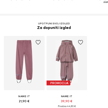
21,9
UPOTPUNI SVOJ IZGLED
Za dopuniti izgled
PROMOCIJA
NAME IT
NAME IT
21,90 €
39,90 €
Prvotno: 44,90 €