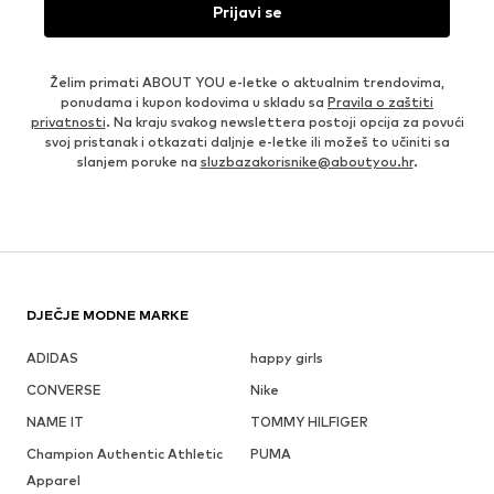
Prijavi se
Želim primati ABOUT YOU e-letke o aktualnim trendovima,
ponudama i kupon kodovima u skladu sa
Pravila o zaštiti
privatnosti
. Na kraju svakog newslettera postoji opcija za povući
svoj pristanak i otkazati daljnje e-letke ili možeš to učiniti sa
slanjem poruke na
sluzbazakorisnike@aboutyou.hr
.
DJEČJE MODNE MARKE
ADIDAS
happy girls
CONVERSE
Nike
NAME IT
TOMMY HILFIGER
Champion Authentic Athletic
PUMA
Apparel