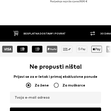
Posljednja najniža cijena:
39,90 €
BESPLATNA DOSTAVA* I POVRAT
30 DANA PRAVO NA P
Ne propusti ništa!
Prijavi se za e-letak i primaj ekskluzivne ponude
Za žene
Za muškarce
Tvoja e-mail adresa