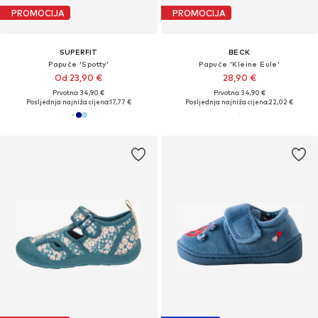
PROMOCIJA
PROMOCIJA
SUPERFIT
BECK
Papuče 'Spotty'
Papuče 'Kleine Eule'
Od 23,90 €
28,90 €
Prvotno: 34,90 €
Prvotno: 34,90 €
Posljednja najniža cijena:
17,77 €
Posljednja najniža cijena:
22,02 €