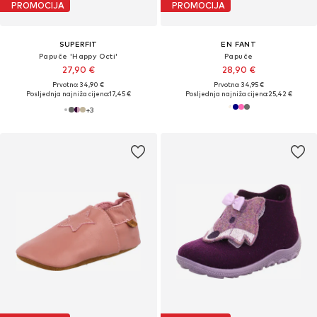
PROMOCIJA
PROMOCIJA
SUPERFIT
EN FANT
Papuče 'Happy Octi'
Papuče
27,90 €
28,90 €
Prvotno: 34,90 €
Prvotno: 34,95 €
Posljednja najniža cijena:
17,45 €
Posljednja najniža cijena:
25,42 €
+
3