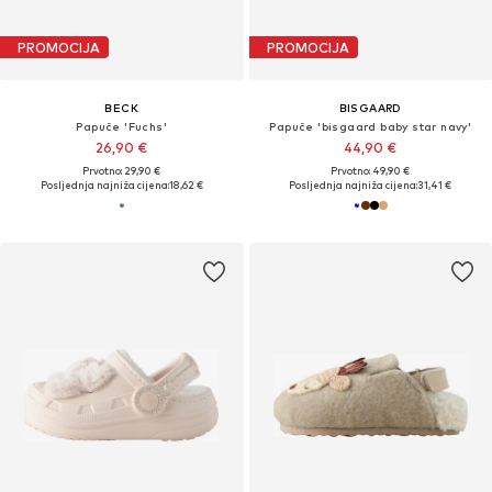
PROMOCIJA
PROMOCIJA
BECK
BISGAARD
Papuče 'Fuchs'
Papuče 'bisgaard baby star navy'
26,90 €
44,90 €
Prvotno: 29,90 €
Prvotno: 49,90 €
Posljednja najniža cijena:
18,62 €
Posljednja najniža cijena:
31,41 €