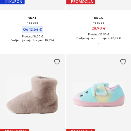
KUPON
PROMOCIJA
NEXT
BECK
Papuče
Papuče
28,90 €
Od 12,64 €
Prvotno: 32,90 €
Prvotno: 18,00 €
Posljednja najniža cijena:
20,72 €
Posljednja najniža cijena:
10,53 €