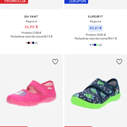
PROMOCIJA
KUPON
EN FANT
SUPERFIT
Papuče
Papuče
24,90 €
20,61 €
Prvotno: 27,95 €
Prvotno: 25,90 €
Posljednja najniža cijena:
16,72 €
Posljednja najniža cijena:
19,47 €
+
1
+
3