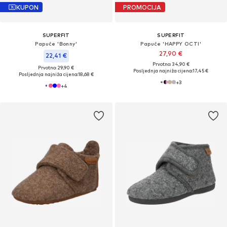
KUPON
PROMOCIJA
SUPERFIT
SUPERFIT
Papuče 'Bonny'
Papuče 'HAPPY OCTI'
27,90 €
22,41 €
Prvotno: 34,90 €
Prvotno: 29,90 €
Posljednja najniža cijena:
17,45 €
Posljednja najniža cijena:
18,68 €
+
3
+
4