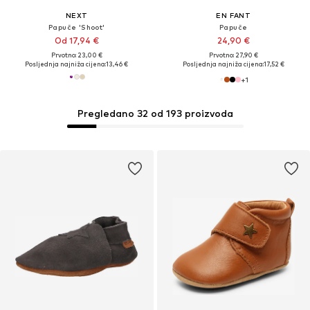
NEXT
EN FANT
Papuče 'Shoot'
Papuče
Od 17,94 €
24,90 €
Prvotno: 23,00 €
Prvotno: 27,90 €
Posljednja najniža cijena:
13,46 €
Posljednja najniža cijena:
17,52 €
+
1
Pregledano 32 od 193 proizvoda