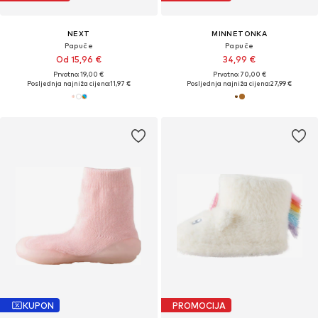
NEXT
MINNETONKA
Papuče
Papuče
Od 15,96 €
34,99 €
Prvotno: 19,00 €
Prvotno: 70,00 €
Posljednja najniža cijena:
11,97 €
Posljednja najniža cijena:
27,99 €
KUPON
PROMOCIJA