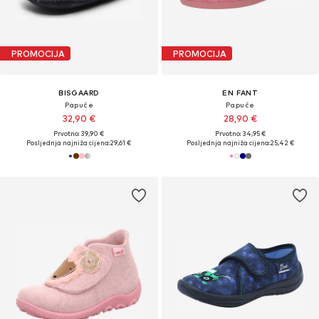
PROMOCIJA
PROMOCIJA
BISGAARD
EN FANT
Papuče
Papuče
32,90 €
28,90 €
Prvotno: 39,90 €
Prvotno: 34,95 €
Posljednja najniža cijena:
29,61 €
Posljednja najniža cijena:
25,42 €