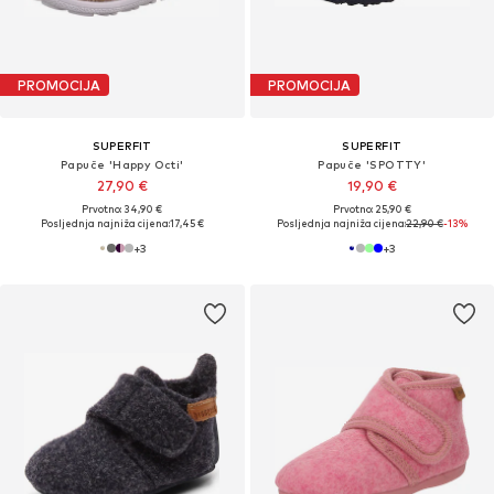
PROMOCIJA
PROMOCIJA
SUPERFIT
SUPERFIT
Papuče 'Happy Octi'
Papuče 'SPOTTY'
27,90 €
19,90 €
Prvotno: 34,90 €
Prvotno: 25,90 €
Posljednja najniža cijena:
17,45 €
Posljednja najniža cijena:
22,90 €
-13%
+
3
+
3