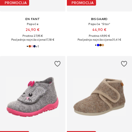
PROMOCIJA
PROMOCIJA
EN FANT
BISGAARD
Papuče
Papuče 'Star'
24,90 €
44,90 €
Prvotno: 27,95 €
Prvotno: 49,90 €
Posljednja najniža cijena:
17,18 €
Posljednja najniža cijena:
31,41 €
+
1