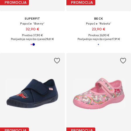
PROMOCIJA
PROMOCIJA
SUPERFIT
BECK
Papuče 'Bonny'
Papuče 'Robots'
32,90 €
23,90 €
Prvotno: 37,90 €
Prvotno: 26,90 €
Posljednja najniža cijena:
29,61 €
Posljednja najniža cijena:
17,91 €
PROMOCIJA
PROMOCIJA