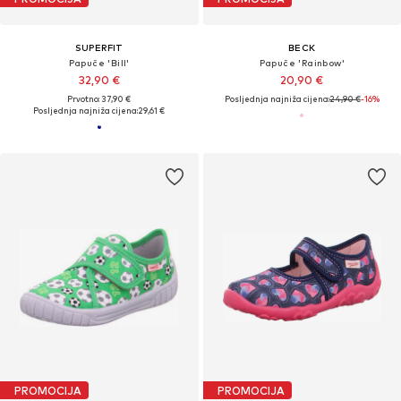
SUPERFIT
BECK
Papuče 'Bill'
Papuče 'Rainbow'
32,90 €
20,90 €
Prvotno: 37,90 €
Posljednja najniža cijena:
24,90 €
-16%
Posljednja najniža cijena:
29,61 €
PROMOCIJA
PROMOCIJA