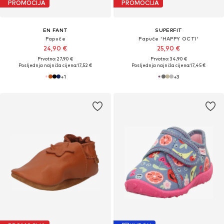
PROMOCIJA
PROMOCIJA
EN FANT
SUPERFIT
Papuče
Papuče 'HAPPY OCTI'
24,90 €
25,90 €
Prvotno: 27,90 €
Prvotno: 34,90 €
Posljednja najniža cijena:
17,52 €
Posljednja najniža cijena:
17,45 €
+
1
+
3