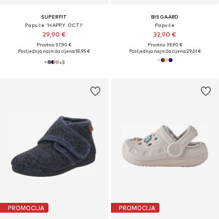
SUPERFIT
BISGAARD
Papuče 'HAPPY OCTI'
Papuče
29,90 €
32,90 €
Prvotno: 37,90 €
Prvotno: 39,90 €
Posljednja najniža cijena:
18,95 €
Posljednja najniža cijena:
29,61 €
+
3
PROMOCIJA
PROMOCIJA