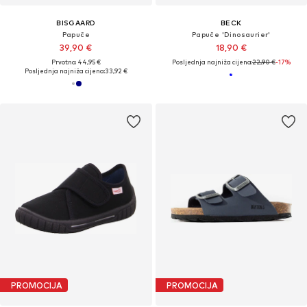
BISGAARD
BECK
Papuče
Papuče 'Dinosaurier'
39,90 €
18,90 €
Prvotno: 44,95 €
Posljednja najniža cijena:
22,90 €
-17%
Posljednja najniža cijena:
33,92 €
PROMOCIJA
PROMOCIJA