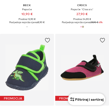
BECK
CROCS
Papuče
Papuče 'Classic'
10,90 €
27,90 €
Prvotno: 12,90 €
Prvotno: 34,90 €
Posljednja najniža cijena:
8,90 €
Posljednja najniža cijena:
29,90 €
-6%
PROMOCIJA
PROMOCIJA
Filtriraj i sortiraj