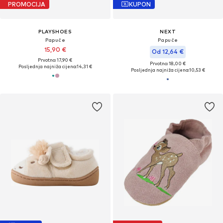
PROMOCIJA
KUPON
PLAYSHOES
NEXT
Papuče
Papuče
15,90 €
Od 12,64 €
Prvotno: 17,90 €
Prvotno: 18,00 €
Posljednja najniža cijena:
14,31 €
Posljednja najniža cijena:
10,53 €