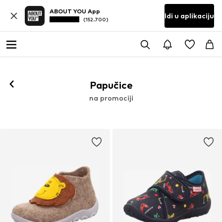
ABOUT YOU App
Idi u aplikaciju
(152.700)
Papučice
na promociji