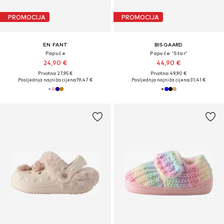
PROMOCIJA
PROMOCIJA
EN FANT
BISGAARD
Papuče
Papuče 'Star'
24,90 €
44,90 €
Prvotno: 27,95 €
Prvotno: 49,90 €
Posljednja najniža cijena:
19,47 €
Posljednja najniža cijena:
31,41 €