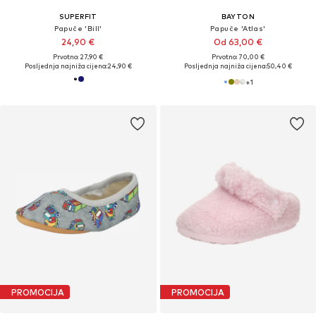
SUPERFIT
BAYTON
Papuče 'Bill'
Papuče 'Atlas'
24,90 €
Od 63,00 €
Prvotno: 27,90 €
Prvotno: 70,00 €
Posljednja najniža cijena:
24,90 €
Posljednja najniža cijena:
50,40 €
+
1
PROMOCIJA
PROMOCIJA