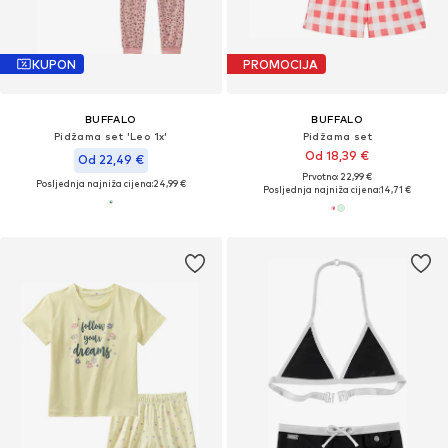
KUPON
PROMOCIJA
BUFFALO
BUFFALO
Pidžama set 'Leo 1x'
Pidžama set
Od 18,39 €
Od 22,49 €
Prvotno: 22,99 €
Posljednja najniža cijena:
24,99 €
Posljednja najniža cijena:
14,71 €