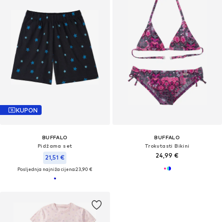
KUPON
BUFFALO
BUFFALO
Pidžama set
Trokutasti Bikini
24,99 €
21,51 €
Posljednja najniža cijena:
23,90 €