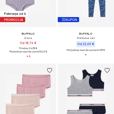
Pakiranje od 4
PROMOCIJA
KUPON
BUFFALO
BUFFALO
Gaće
Pidžama set
Od 18,74 €
Od 22,49 €
Prvotno: 24,99 €
Posljednja najniža cijena:
24,99 €
Posljednja najniža cijena:
15,22 €