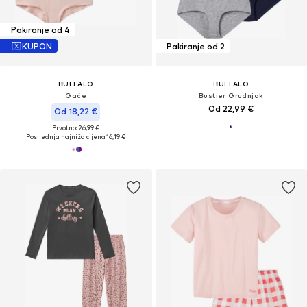
Pakiranje od 4
KUPON
Pakiranje od 2
BUFFALO
BUFFALO
Gaće
Bustier Grudnjak
Od 22,99 €
Od 18,22 €
Prvotno: 26,99 €
Posljednja najniža cijena:
16,19 €