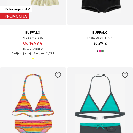
Pakiranje od 2
PROMOCIJA
BUFFALO
BUFFALO
Pidžama set
Trokutasti Bikini
Od 14,99 €
26,99 €
Prvotno: 19,99 €
Posljednja najniža cijena:
11,99 €