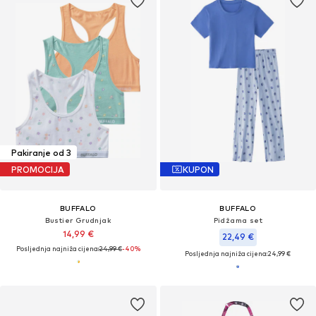
Pakiranje od 3
PROMOCIJA
KUPON
BUFFALO
BUFFALO
Bustier Grudnjak
Pidžama set
14,99 €
22,49 €
Posljednja najniža cijena:
24,99 €
-40%
Posljednja najniža cijena:
24,99 €