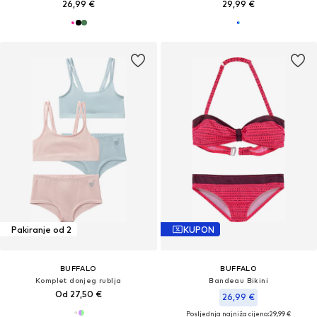
26,99 €
29,99 €
Pakiranje od 2
KUPON
BUFFALO
BUFFALO
Komplet donjeg rublja
Bandeau Bikini
Od 27,50 €
26,99 €
Posljednja najniža cijena:
29,99 €