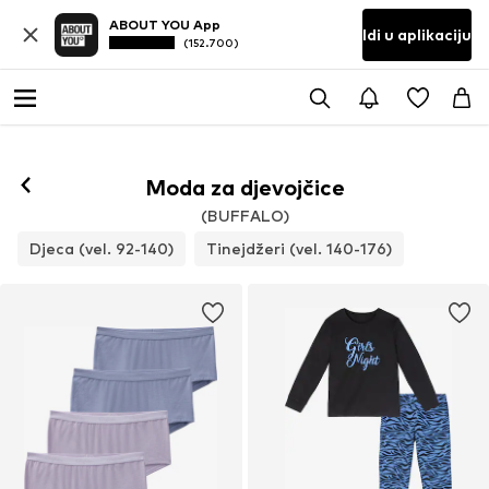
ABOUT YOU App
Idi u aplikaciju
(152.700)
Moda za djevojčice
(BUFFALO)
Djeca (vel. 92-140)
Tinejdžeri (vel. 140-176)