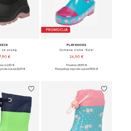
PROMOCIJA
BECK
PLAYSHOES
 za snijeg
Gumene čizme 'Eule'
7,90 €
24,90 €
no: 42,90 €
Prvotno: 29,90 €
u više veličina
Dostupno u više veličina
jniža cijena:
26,91 €
Posljednja najniža cijena:
19,92 €
u košaricu
Dodaj u košaricu