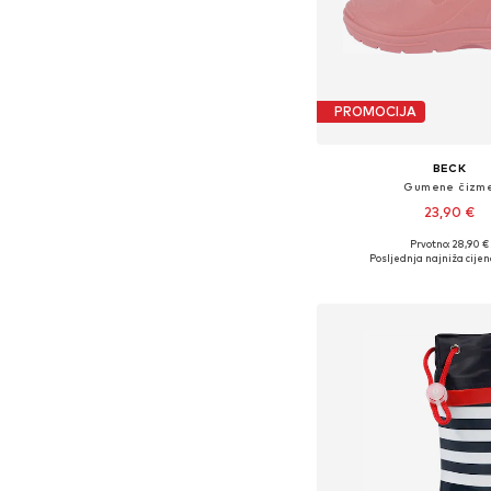
PROMOCIJA
BECK
Gumene čizm
23,90 €
+
4
Prvotno: 28,90 €
Dostupno u više vel
Posljednja najniža cijen
Dodaj u košar