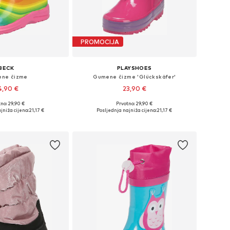
PROMOCIJA
BECK
PLAYSHOES
ne čizme
Gumene čizme 'Glückskäfer'
4,90 €
23,90 €
no: 29,90 €
Prvotno: 29,90 €
u više veličina
Dostupno u više veličina
jniža cijena:
21,17 €
Posljednja najniža cijena:
21,17 €
u košaricu
Dodaj u košaricu