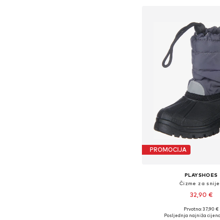
PROMOCIJA
PLAYSHOES
Čizme za snij
32,90 €
Prvotno: 37,90 €
Dostupne veličine: 20,
Posljednja najniža cijena