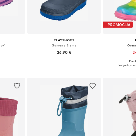
PROMOCIJA
PLAYSHOES
oy'
Gumene čizme
Gume
26,90 €
2
+
1
Prvot
ičina
Dostupno u više veličina
Dostupno 
Posljednja na
icu
Dodaj u košaricu
Dodaj 