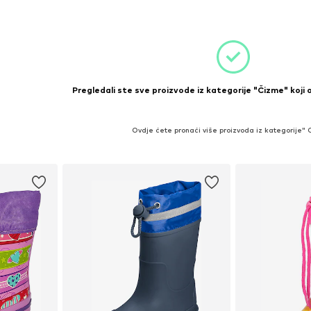
icu
Dodaj u košaricu
Pregledali ste sve proizvode iz kategorije "Čizme" koji 
Ovdje ćete pronaći više proizvoda iz kategorije"