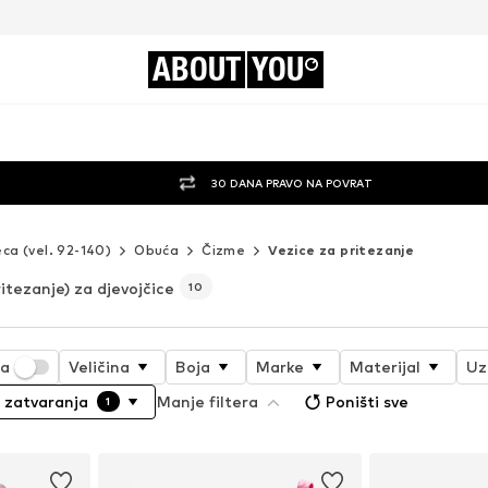
ABOUT
YOU
30 DANA PRAVO NA POVRAT
eca (vel. 92-140)
Obuća
Čizme
Vezice za pritezanje
itezanje) za djevojčice
10
ja
Veličina
Boja
Marke
Materijal
Uz
 zatvaranja
Manje filtera
Poništi sve
1