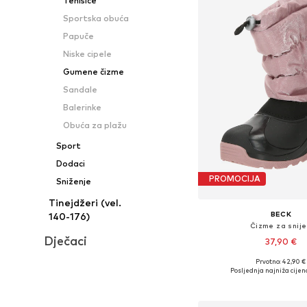
Tenisice
Sportska obuća
Papuče
Niske cipele
Gumene čizme
Sandale
Balerinke
Obuća za plažu
Sport
Dodaci
PROMOCIJA
Sniženje
Tinejdžeri (vel.
BECK
140-176)
Čizme za snij
Dječaci
37,90 €
Prvotno: 42,90 €
Dostupno u više vel
Posljednja najniža cijen
Dodaj u košar