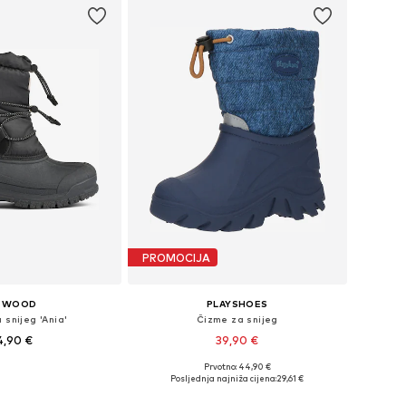
PROMOCIJA
IEWOOD
PLAYSHOES
 snijeg 'Ania'
Čizme za snijeg
4,90 €
39,90 €
Prvotno: 44,90 €
čine: 31, 32, 33, 34
Dostupne veličine: 22-23, 24-25, 28-29
Posljednja najniža cijena:
29,61 €
u košaricu
Dodaj u košaricu