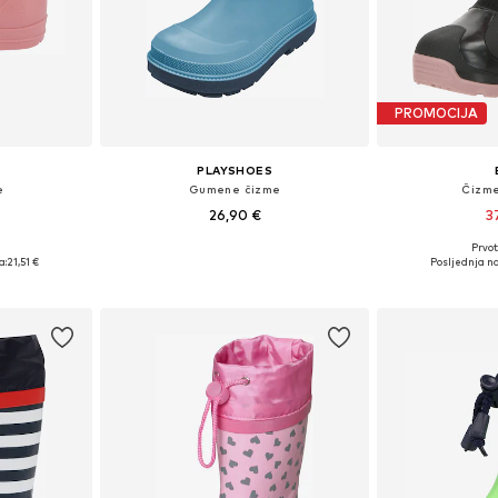
PROMOCIJA
PLAYSHOES
e
Gumene čizme
Čizme
26,90 €
3
+
1
Prvot
ičina
Dostupno u više veličina
Dostupno 
a:
21,51 €
Posljednja na
icu
Dodaj u košaricu
Dodaj 