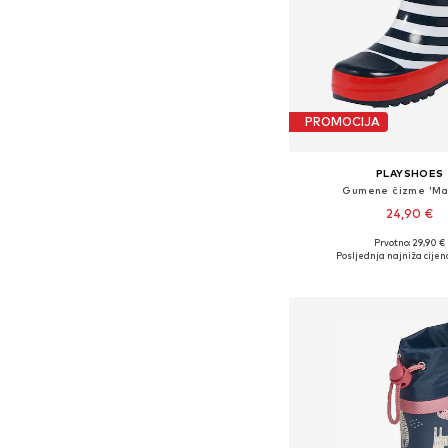
PROMOCIJA
PLAYSHOES
Gumene čizme 'Mar
24,90 €
Prvotno: 29,90 €
Dostupno u više vel
Posljednja najniža cijen
Dodaj u košar