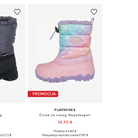
PROMOCIJA
PLAYSHOES
eg
Čizme za snijeg 'Regenbogen'
39,90 €
Prvotno: 44,90 €
5, 22,5
Dostupne veličine: 20-21, 32-33
:
23,72 €
Posljednja najniža cijena:
27,97 €