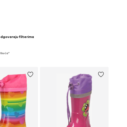
odgovaraju filterima
 Obuća"