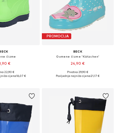
PROMOCIJA
BECK
BECK
ne čizme
Gumene čizme 'Kätzchen'
8,90 €
24,90 €
+
4
no: 22,90 €
Prvotno: 29,90 €
u više veličina
Dostupno u više veličina
jniža cijena:
16,07 €
Posljednja najniža cijena:
21,17 €
u košaricu
Dodaj u košaricu