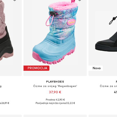
PROMOCIJA
Novo
PLAYSHOES
eg
Čizme za snijeg 'Regenbogen'
Čizme za sni
37,90 €
4
Prvotno: 42,90 €
ičina
Dostupne veličine: 20-21, 24-25, 30-31, 32-33
Dostupno 
a:
26,91 €
Posljednja najniža cijena:
32,22 €
icu
Dodaj u košaricu
Dodaj 