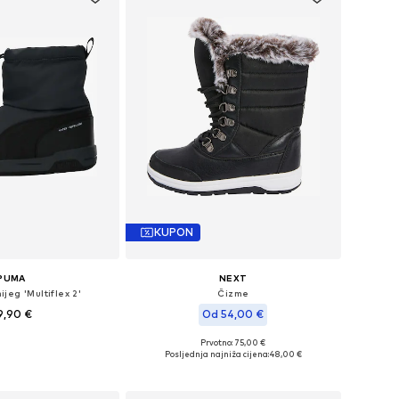
KUPON
PUMA
NEXT
jeg 'Multiflex 2'
Čizme
9,90 €
Od 54,00 €
Prvotno: 75,00 €
u više veličina
Dostupno u više veličina
Posljednja najniža cijena:
48,00 €
u košaricu
Dodaj u košaricu