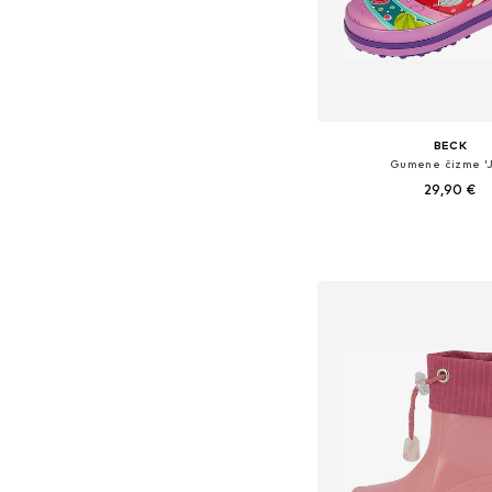
BECK
Gumene čizme 'J
29,90 €
Dostupno u više vel
Dodaj u košar