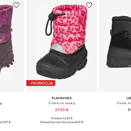
PROMOCIJA
PLAYSHOES
L
eg
Čizme za snijeg
Čizme za
37,90 €
7
Prvotno: 42,90 €
Dostupne veličine: 22-23, 24-25, 32-33, 34-35
Dostupne veličine: 28-29, 32-33
Dostupne veli
:
27,97 €
Posljednja najniža cijena:
26,91 €
icu
Dodaj u košaricu
Dodaj 