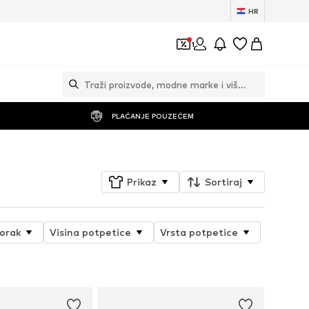
HR
1
PLAĆANJE POUZEĆEM
Prikaz
Sortiraj
orak
Visina potpetice
Vrsta potpetice