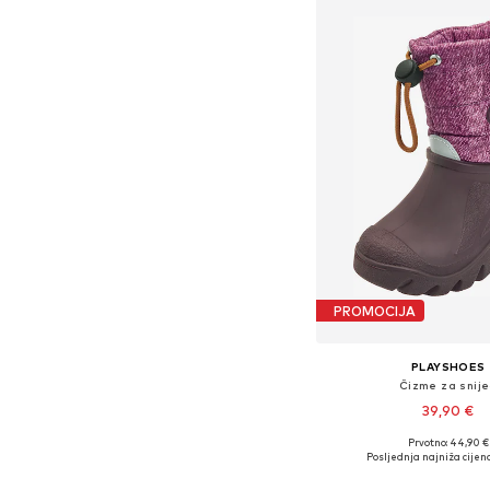
PROMOCIJA
PLAYSHOES
Čizme za snij
39,90 €
Prvotno: 44,90 €
Posljednja najniža cijena
Dodaj u košar