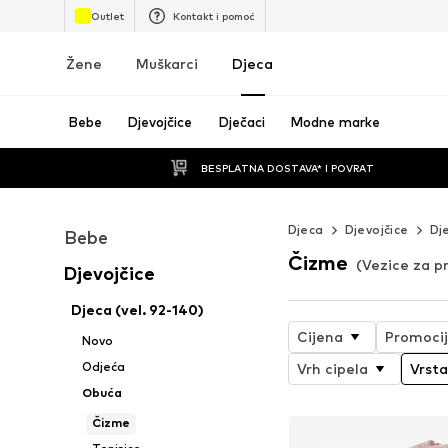
Outlet
Kontakt i pomoć
Žene
Muškarci
Djeca
Bebe
Djevojčice
Dječaci
Modne marke
BESPLATNA DOSTAVA* I POVRAT
Djeca
Djevojčice
Dj
Bebe
Čizme
(Vezice za pr
Djevojčice
Djeca (vel. 92-140)
Cijena
Promoci
Novo
Odjeća
Vrh cipela
Vrsta
Obuća
Čizme