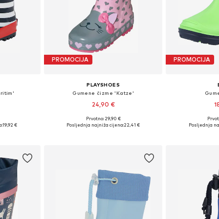
PROMOCIJA
PROMOCIJA
PLAYSHOES
itim'
Gumene čizme 'Katze'
Gume
24,90 €
1
Prvotno: 29,90 €
Prvot
ičina
Dostupno u više veličina
Dostupno 
a:
19,92 €
Posljednja najniža cijena:
22,41 €
Posljednja na
icu
Dodaj u košaricu
Dodaj 