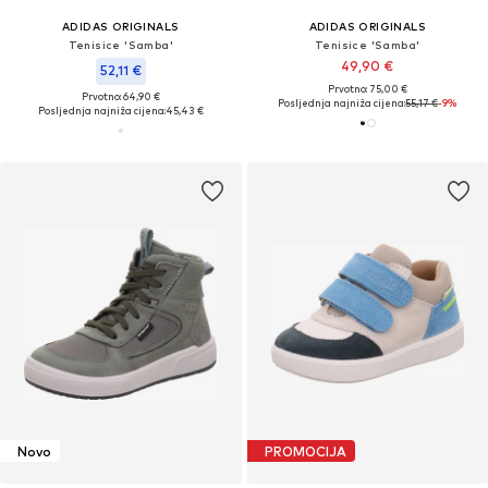
ADIDAS ORIGINALS
ADIDAS ORIGINALS
Tenisice 'Samba'
Tenisice 'Samba'
49,90 €
52,11 €
Prvotno: 75,00 €
Prvotno: 64,90 €
Posljednja najniža cijena:
55,17 €
-9%
Posljednja najniža cijena:
45,43 €
Novo
PROMOCIJA