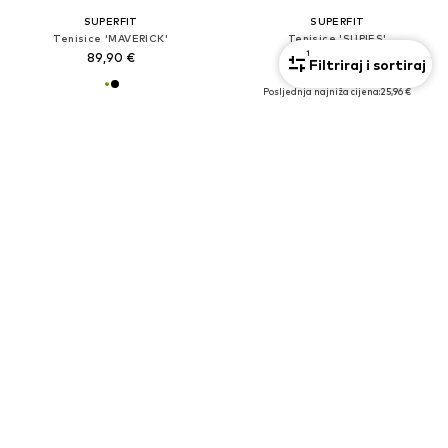
SUPERFIT
SUPERFIT
Tenisice 'MAVERICK'
Tenisice 'SUPIES'
1
89,90 €
57,90 €
Filtriraj i sortiraj
Prvotno: 64,90 €
Posljednja najniža cijena:
25,96 €
+
1
PROMOCIJA
PROMOCIJA