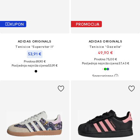
KUPON
PROMOCIJA
ADIDAS ORIGINALS
ADIDAS ORIGINALS
Tenisice 'Superstar II'
Tenisice 'Gazelle'
49,90 €
53,91 €
Prvotno: 75,00 €
Prvotno: 69,90 €
Posljednja najniža cijena:
37,43 €
Posljednja najniža cijena:
53,91 €