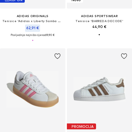
ADIDAS ORIGINALS
ADIDAS SPORTSWEAR
Tenisice 'Adidas x Liberty Samba OG'
Tenisice 'BARREDA DECODE'
44,90 €
62,91 €
Posljednja najniža cijena:
69,90 €
PROMOCIJA