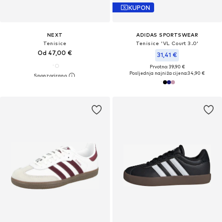
KUPON
NEXT
ADIDAS SPORTSWEAR
Tenisice
Tenisice 'VL Court 3.0'
Od 47,00 €
31,41 €
Prvotno: 39,90 €
Posljednja najniža cijena:
34,90 €