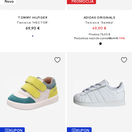
Novo
PROMOCIJA
TOMMY HILFIGER
ADIDAS ORIGINALS
Tenisice 'HECTOR'
Tenisice 'Samba'
69,90 €
49,90 €
Prvotno: 75,00 €
Posljednja najniža cijena:
58,41 €
-14%
KUPON
KUPON