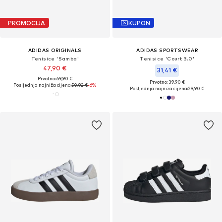
PROMOCIJA
KUPON
ADIDAS ORIGINALS
ADIDAS SPORTSWEAR
Tenisice 'Samba'
Tenisice 'Court 3.0'
47,90 €
31,41 €
Prvotno: 69,90 €
Prvotno: 39,90 €
Posljednja najniža cijena:
50,92 €
-6%
Posljednja najniža cijena:
29,90 €