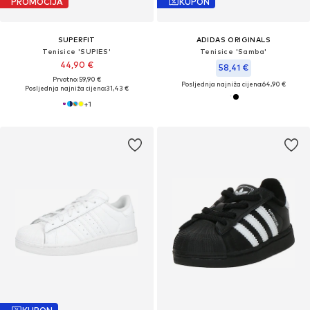
PROMOCIJA
KUPON
SUPERFIT
ADIDAS ORIGINALS
Tenisice 'SUPIES'
Tenisice 'Samba'
44,90 €
58,41 €
Prvotno: 59,90 €
Posljednja najniža cijena:
64,90 €
Posljednja najniža cijena:
31,43 €
+
1