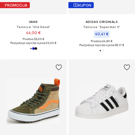
PROMOCIJA
KUPON
VANS
ADIDAS ORIGINALS
Tenisice 'Old Skool'
Tenisice 'Superstar II'
44,00 €
40,41 €
Prvotno: 55,00 €
Prvotno: 64,90 €
Posljednja najniža cijena:
33,00 €
Posljednja najniža cijena:
38,17 €