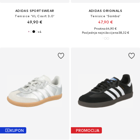
ADIDAS SPORTSWEAR
ADIDAS ORIGINALS
Tenisice 'VL Court 3.0'
Tenisice 'Samba'
49,90 €
47,90 €
Prvotno: 64,90 €
+
4
Posljednja najniža cijena:
38,32 €
KUPON
PROMOCIJA