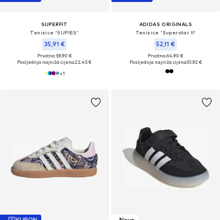
SUPERFIT
ADIDAS ORIGINALS
Tenisice 'SUPIES'
Tenisice 'Superstar II'
35,91 €
52,11 €
Prvotno: 59,90 €
Prvotno: 64,90 €
Posljednja najniža cijena:
22,45 €
Posljednja najniža cijena:
51,92 €
+
1
KUPON
Novo