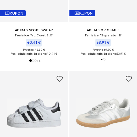
KUPON
KUPON
ADIDAS SPORTSWEAR
ADIDAS ORIGINALS
Tenisice 'VL Court 3.0'
Tenisice 'Superstar II'
40,41 €
53,91 €
Prvotno: 49,90 €
Prvotno: 69,90 €
Posljednja najniža cijena:
40,41 €
Posljednja najniža cijena:
53,91 €
+
4