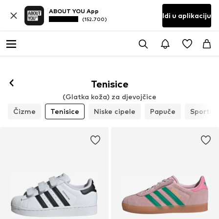
ABOUT YOU App
Idi u aplikaciju
(152.700)
Tenisice
(Glatka koža) za djevojčice
Čizme
Tenisice
Niske cipele
Papuče
Sportsk