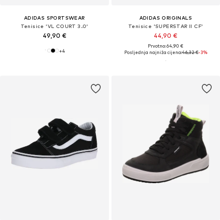
ADIDAS SPORTSWEAR
ADIDAS ORIGINALS
Tenisice 'VL COURT 3.0'
Tenisice 'SUPERSTAR II CF'
49,90 €
44,90 €
Prvotno: 64,90 €
+
4
Posljednja najniža cijena:
46,32 €
-3%