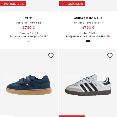
PROMOCIJA
PROMOCIJA
VANS
ADIDAS ORIGINALS
Tenisice 'Mte Sk8'
Tenisice 'Superstar II'
37,50 €
47,90 €
Prvotno: 75,00 €
Prvotno: 69,90 €
Posljednja najniža cijena:
26,25 €
Posljednja najniža cijena:
48,93 €
-2%