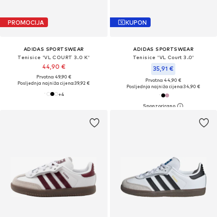
PROMOCIJA
KUPON
ADIDAS SPORTSWEAR
ADIDAS SPORTSWEAR
Tenisice 'VL COURT 3.0 K'
Tenisice 'VL Court 3.0'
44,90 €
35,91 €
Prvotno: 49,90 €
Prvotno: 44,90 €
Posljednja najniža cijena:
39,92 €
Posljednja najniža cijena:
34,90 €
+
4