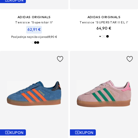
KUPON
ADIDAS ORIGINALS
ADIDAS ORIGINALS
Tenisice 'Superstar II'
Tenisice 'SUPERSTAR II EL I'
64,90 €
62,91 €
Posljednja najniža cijena:
69,90 €
KUPON
KUPON