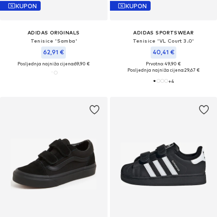
KUPON
KUPON
ADIDAS ORIGINALS
ADIDAS SPORTSWEAR
Tenisice 'Samba'
Tenisice 'VL Court 3.0'
62,91 €
40,41 €
Posljednja najniža cijena:
69,90 €
Prvotno: 49,90 €
Posljednja najniža cijena:
29,67 €
+
4