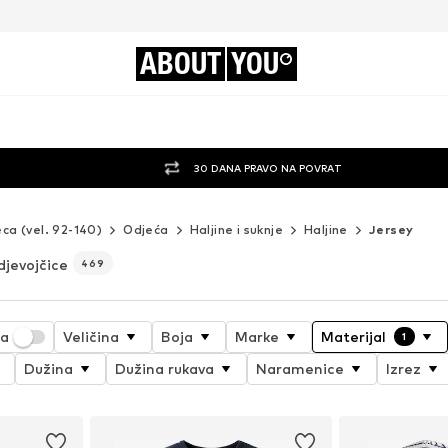
ABOUT
YOU
30 DANA PRAVO NA POVRAT
eca (vel. 92-140)
Odjeća
Haljine i suknje
Haljine
Jersey
djevojčice
469
ja
Veličina
Boja
Marke
Materijal
1
Dužina
Dužina rukava
Naramenice
Izrez