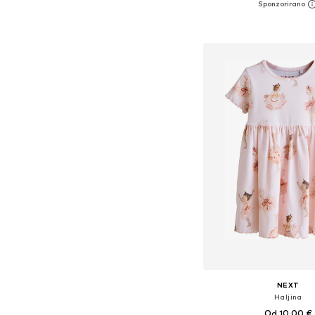
Dostupno u više vel
Dodaj u košar
NEXT
Haljina
Od 10,00 €