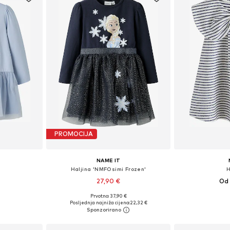
PROMOCIJA
NAME IT
Haljina 'NMFOsimi Frozen'
H
27,90 €
Od 
Prvotno: 37,90 €
ičina
Dostupno u više veličina
Dostupne veličine: 8
Posljednja najniža cijena:
22,32 €
icu
Dodaj u košaricu
Dodaj 