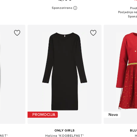
Prvot
ičina
Dostupno u više veličina
Dostupno 
Posljednja na
icu
Dodaj u košaricu
Dodaj 
PROMOCIJA
Novo
ONLY GIRLS
BLU
AST'
Haljina 'KOGBELFAST'
H