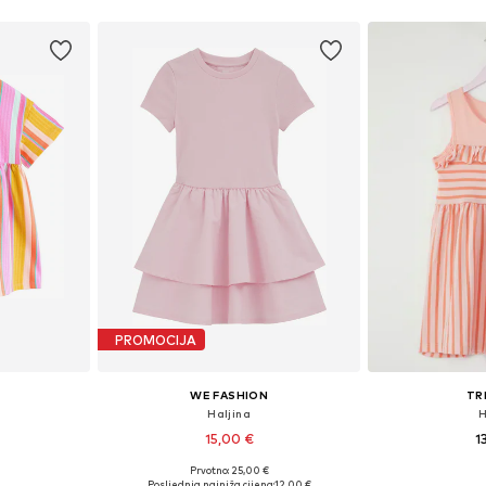
PROMOCIJA
WE FASHION
TR
Haljina
H
15,00 €
1
Prvotno: 25,00 €
ičina
Dostupne veličine: 98-104, 122-128, 134-140, 158-164
Dostupne veliči
Posljednja najniža cijena:
12,00 €