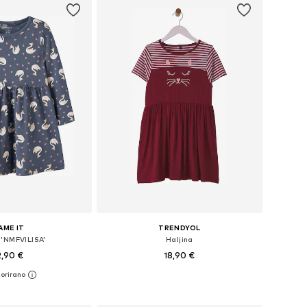
AME IT
TRENDYOL
 'NMFVILISA'
Haljina
2,90 €
18,90 €
u više veličina
Dostupno u više veličina
u košaricu
Dodaj u košaricu