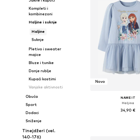
Jakne i kaputi
Kompleti i
kombinezoni
Haljine i suknje
Haljine
Suknje
Pletivo i sweater
majice
Bluze i tunike
Donje rublje
Kupaći kostimi
Novo
Vanjske aktivnosti
Obuća
NAME IT
Haljina
Sport
34,90 €
Dodaci
Sniženje
Dostupno u više vel
Dodaj u košar
Tinejdžeri (vel.
140-176)