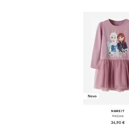
Dodaj u košar
Novo
NAME IT
Haljina
34,90 €