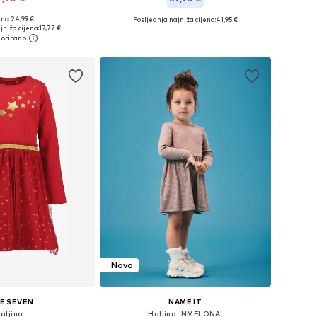
+
1
no: 24,99 €
Posljednja najniža cijena:
41,95 €
u više veličina
Dostupno u više veličina
jniža cijena:
17,77 €
u košaricu
Dodaj u košaricu
Novo
E SEVEN
NAME IT
aljina
Haljina 'NMFLONA'