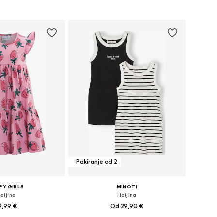
u košaricu
Dodaj u košaricu
Pakiranje od 2
PY GIRLS
MINOTI
aljina
Haljina
9,99 €
Od 29,90 €