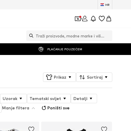
HR
1
PLAĆANJE POUZEĆEM
Prikaz
Sortiraj
Uzorak
Tematski svijet
Detalji
Manje filtera
Poništi sve