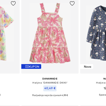
KUPON
Novo
DANAMADE
N
Haljina 'DANAMADE DKIKI'
Haljina
40,49 €
1
Posljednja najniža cijena:
44,99 €
ičina
Dostupno 
Dostupno u više veličina
icu
Dodaj 
Dodaj u košaricu