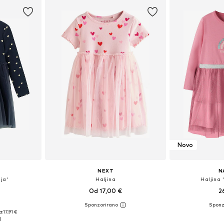
Novo
NEXT
N
ja'
Haljina
Haljina
Od 17,00 €
2
ičina
Dostupno u više veličina
Dostupno 
a:
17,91 €
icu
Dodaj u košaricu
Dodaj 