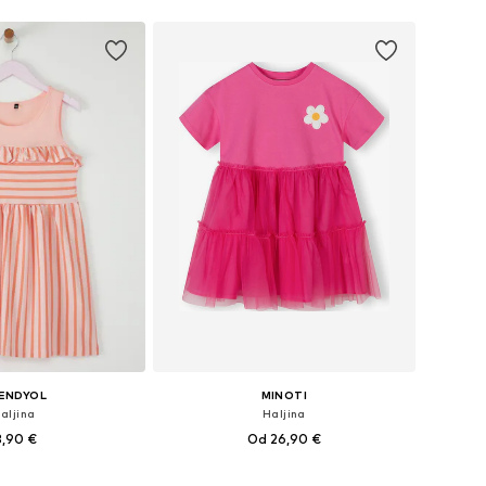
ENDYOL
MINOTI
aljina
Haljina
3,90 €
Od 26,90 €
ne: 110-116, 116-122
Dostupno u više veličina