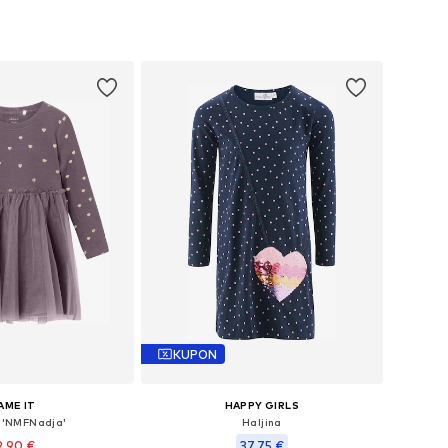
u više veličina
Dostupno u više veličina
u košaricu
Dodaj u košaricu
KUPON
AME IT
HAPPY GIRLS
a 'NMFNadja'
Haljina
9,90 €
37,75 €