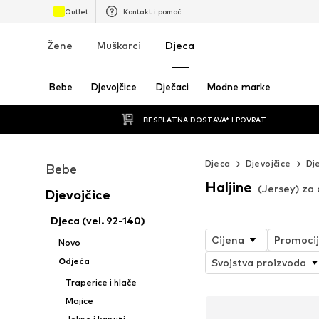
Outlet
Kontakt i pomoć
Žene
Muškarci
Djeca
Bebe
Djevojčice
Dječaci
Modne marke
BESPLATNA DOSTAVA* I POVRAT
Djeca
Djevojčice
Dj
Bebe
Haljine
(Jersey) za 
Djevojčice
Djeca (vel. 92-140)
Cijena
Promoci
Novo
Odjeća
Svojstva proizvoda
Traperice i hlače
Majice