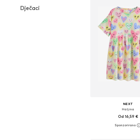
Dječaci
NEXT
Haljina
Od 16,59 €
Dostupno u više vel
Dodaj u košar