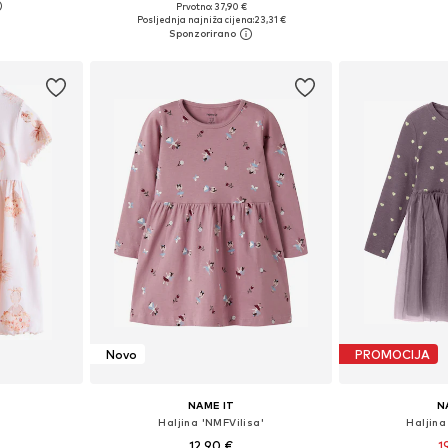
Prvotno: 37,90 €
ičina
Dostupno u više veličina
Dostupno 
Posljednja najniža cijena:
23,31 €
icu
Dodaj u košaricu
Dodaj 
Novo
PROMOCIJA
NAME IT
N
Haljina 'NMFVilisa'
Haljin
12,90 €
1