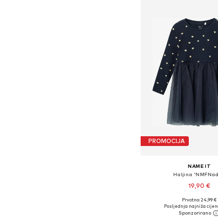
PROMOCIJA
NAME IT
Haljina 'NMFNad
19,90 €
+
1
Prvotno: 24,99 €
Dostupno u više vel
Posljednja najniža cijen
Dodaj u košar