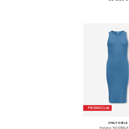
+
3
Dostupno u više vel
Dodaj u košar
PROMOCIJA
ONLY GIRLS
Haljina 'KOGBELF