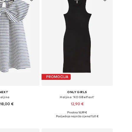
PROMOCIJA
NEXT
ONLY GIRLS
aljina
Haljina 'KOGBelfast'
18,00 €
12,90 €
Prvotno: 16,99 €
6, 98, 104, 110, 116, 122
Dostupne veličine: 122-128, 134-140, 146-152, 158-164
Posljednja najniža cijena:
11,61 €
u košaricu
Dodaj u košaricu