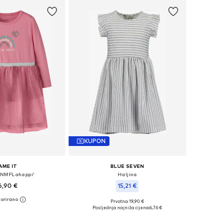
KUPON
AME IT
BLUE SEVEN
 'NMFLahappi'
Haljina
6,90 €
15,21 €
Prvotno: 19,90 €
u više veličina
Dostupne veličine: 98, 104, 116, 122, 128
Posljednja najniža cijena:
6,76 €
u košaricu
Dodaj u košaricu