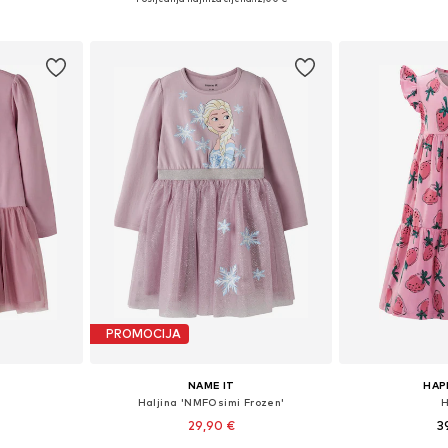
icu
Dodaj u košaricu
Dodaj 
PROMOCIJA
NAME IT
HAP
Haljina 'NMFOsimi Frozen'
H
29,90 €
3