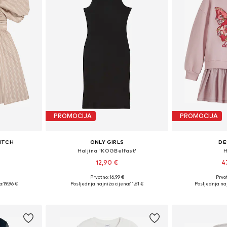
PROMOCIJA
PROMOCIJA
ITCH
ONLY GIRLS
DE
Haljina 'KOGBelfast'
H
12,90 €
4
Prvotno: 16,99 €
Prvot
ičina
Dostupne veličine: 122-128, 134-140, 146-152, 158-164
Dostupno 
a:
19,96 €
Posljednja najniža cijena:
11,61 €
Posljednja naj
icu
Dodaj u košaricu
Dodaj 