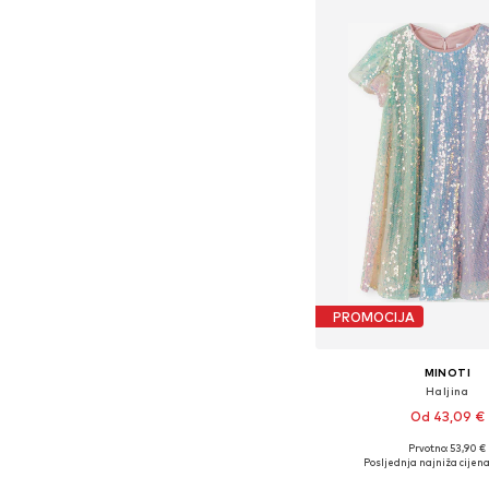
PROMOCIJA
MINOTI
Haljina
Od 43,09 €
Prvotno: 53,90 €
Dostupno u više vel
Posljednja najniža cijena
Dodaj u košar