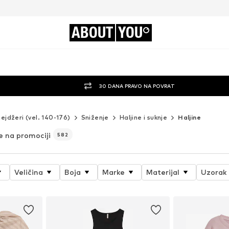
ABOUT
YOU
30 DANA PRAVO NA POVRAT
nejdžeri (vel. 140-176)
Sniženje
Haljine i suknje
Haljine
e na promociji
582
Veličina
Boja
Marke
Materijal
Uzorak