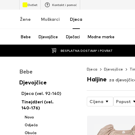
Outlet
Kontakt i pomoć
Žene
Muškarci
Djeca
Bebe
Djevojčice
Dječaci
Modne marke
BESPLATNA DOSTAVA* I POVRAT
Djeca
Djevojčice
Ti
Bebe
Haljine
za djevojčic
Djevojčice
Djeca (vel. 92-140)
Cijena
Popust
Tinejdžeri (vel.
140-176)
Novo
Odjeća
Obuća