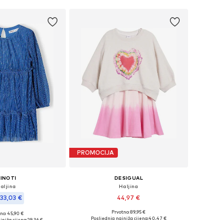
PROMOCIJA
INOTI
DESIGUAL
aljina
Haljina
33,03 €
44,97 €
Prvotno: 89,95 €
no: 45,90 €
Dostupno u više veličina
u više veličina
Posljednja najniža cijena:
40,47 €
jniža cijena:
29,36 €