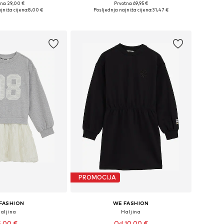
no: 29,00 €
Prvotno: 69,95 €
u više veličina
Dostupno u više veličina
jniža cijena:
8,00 €
Posljednja najniža cijena:
31,47 €
u košaricu
Dodaj u košaricu
PROMOCIJA
FASHION
WE FASHION
aljina
Haljina
5,00 €
Od 10,00 €