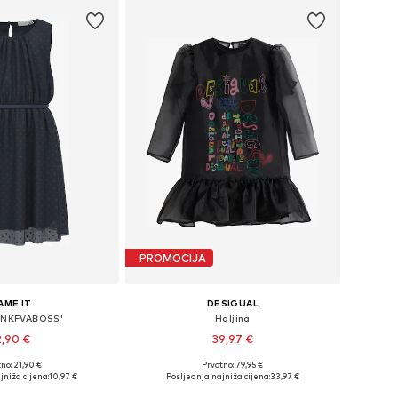
PROMOCIJA
AME IT
DESIGUAL
 'NKFVABOSS'
Haljina
2,90 €
39,97 €
no: 21,90 €
Prvotno: 79,95 €
u više veličina
Dostupno u više veličina
jniža cijena:
10,97 €
Posljednja najniža cijena:
33,97 €
u košaricu
Dodaj u košaricu