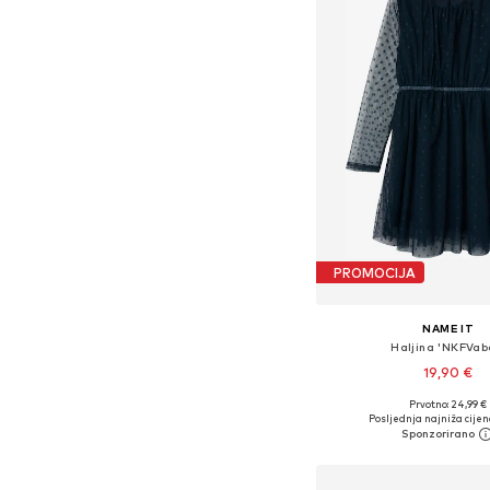
PROMOCIJA
NAME IT
Haljina 'NKFVab
19,90 €
Prvotno: 24,99 €
Dostupno u više vel
Posljednja najniža cijen
Dodaj u košar