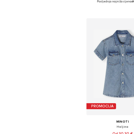
Posljednja najniža cijena:
6
Dostupno u više vel
Dodaj u košar
PROMOCIJA
MINOTI
Haljina
Od 30,30 €