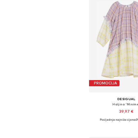
PROMOCIJA
DESIGUAL
Haljina 'Minim
39,97 €
Posljednja najniža cijena:
7
Dostupno u više vel
Dodaj u košar