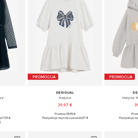
PROMOCIJA
PROMOCIJA
DESIGUAL
DE
os'
Haljina
Haljina 
29,97 €
3
Prvotno: 59,95 €
Prvot
ičina
Dostupno u više veličina
Dostupno 
a:
17,91 €
Posljednja najniža cijena:
26,97 €
Posljednja na
icu
Dodaj u košaricu
Dodaj 