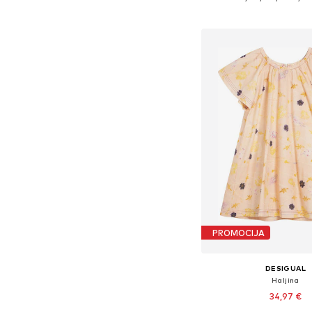
Dodaj u košar
PROMOCIJA
DESIGUAL
Haljina
34,97 €