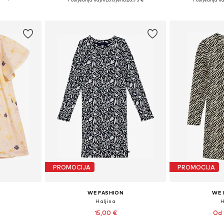
icu
Dodaj u košaricu
Dodaj 
PROMOCIJA
PROMOCIJA
WE FASHION
WE 
Haljina
H
15,00 €
Od 