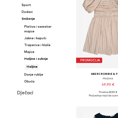
Sport
Dodaci
Sniženje
Pletivo i sweater
majice
Jakne i kaputi
Traperice i hlače
Majice
Haljine i suknje
PROMOCIJA
Haljine
ABERCROMBIE & F
Donje rublje
Haljina
Obuća
49,90 €
Dječaci
Prvotno: 69,90 €
Dostupno u više vel
Posljednja najniža cijen
Dodaj u košar