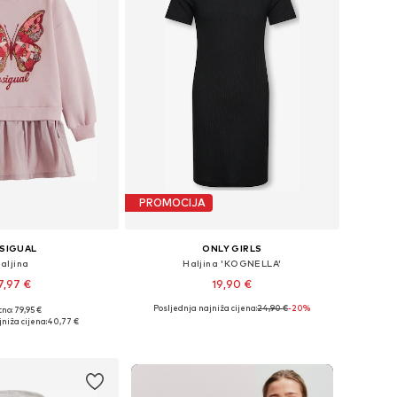
PROMOCIJA
SIGUAL
ONLY GIRLS
aljina
Haljina 'KOGNELLA'
7,97 €
19,90 €
Posljednja najniža cijena:
24,90 €
-20%
no: 79,95 €
u više veličina
Dostupne veličine: 134-140, 146-152, 158-164
niža cijena:
40,77 €
u košaricu
Dodaj u košaricu