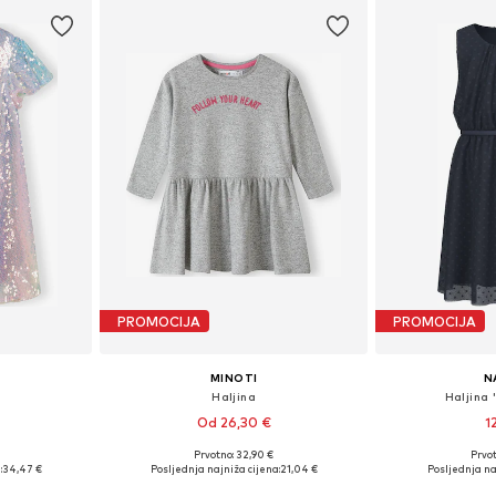
PROMOCIJA
PROMOCIJA
MINOTI
N
Haljina
Haljina
Od 26,30 €
1
Prvotno: 32,90 €
Prvot
ičina
Dostupno u više veličina
Dostupno 
:
34,47 €
Posljednja najniža cijena:
21,04 €
Posljednja na
icu
Dodaj u košaricu
Dodaj 