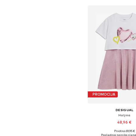
PROMOCIJA
DESIGUAL
Haljina
48,96 €
Prvotno: 69,95 €
Dostupno u više vel
Posljednja najniža cijena