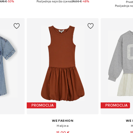
9,95 €
-50%
Posljednja najniža cijena:
29,00 €
-48%
Prvot
ičina
Dostupne veličine: 170-176
Dostupno 
Posljednja na
icu
Dodaj u košaricu
Dodaj 
PROMOCIJA
PROMOCIJA
WE FASHION
WE 
Haljina
H
15,00 €
1