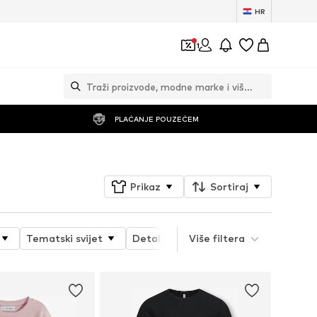
HR
1
PLAĆANJE POUZEĆEM
Prikaz
Sortiraj
Tematski svijet
Detalji
Više filtera
Svojstva proizvoda