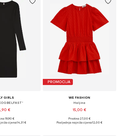
PROMOCIJA
Y GIRLS
WE FASHION
'KOGBELFAST'
Haljina
5,90 €
15,00 €
no: 19,90 €
Prvotno: 27,00 €
u više veličina
Dostupno u više veličina
jniža cijena:
14,31 €
Posljednja najniža cijena:
12,00 €
u košaricu
Dodaj u košaricu