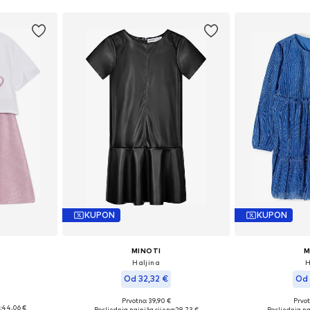
KUPON
KUPON
MINOTI
M
Haljina
H
Od 32,32 €
Od 
Prvotno: 39,90 €
Prvot
ičina
Dostupno u više veličina
Dostupno 
:
44,06 €
Posljednja najniža cijena:
28,73 €
Posljednja na