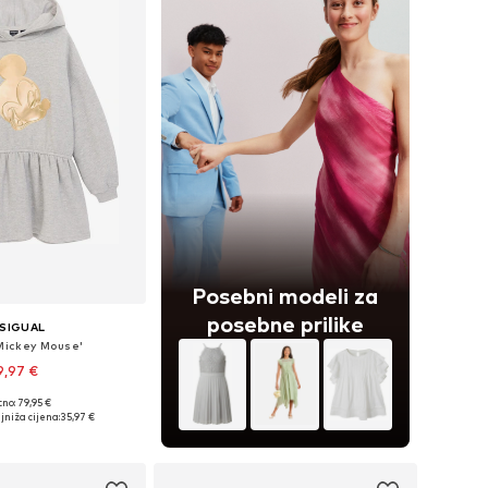
Posebni modeli za
posebne prilike
SIGUAL
'Mickey Mouse'
9,97 €
no: 79,95 €
u više veličina
jniža cijena:
35,97 €
u košaricu