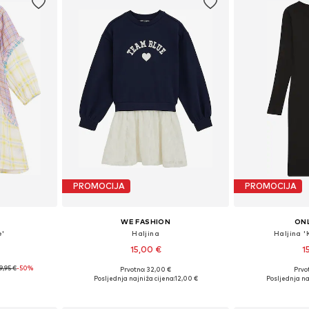
PROMOCIJA
PROMOCIJA
WE FASHION
ONL
e'
Haljina
Haljina 
15,00 €
1
9,95 €
-50%
Prvotno: 32,00 €
Prvot
ičina
Dostupne veličine: 110-116, 122-128, 146-152, 158-164
Dostupno 
Posljednja najniža cijena:
12,00 €
Posljednja na
icu
Dodaj u košaricu
Dodaj 