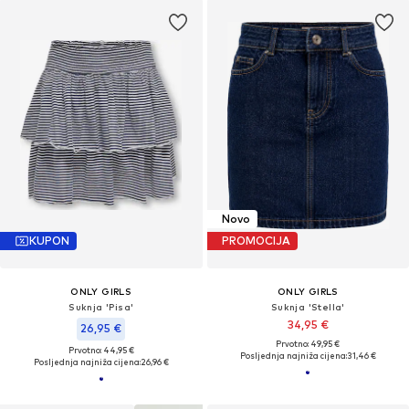
Novo
KUPON
PROMOCIJA
ONLY GIRLS
ONLY GIRLS
Suknja 'Pisa'
Suknja 'Stella'
34,95 €
26,95 €
Prvotno: 49,95 €
Prvotno: 44,95 €
Posljednja najniža cijena:
31,46 €
Posljednja najniža cijena:
26,96 €