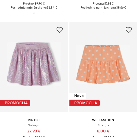
Prvotno: 39,90 €
Prvotno: 57,95 €
Posljednja najniža cijena:
22,34 €
Posljednja najniža cijena:
38,66 €
Novo
PROMOCIJA
PROMOCIJA
MINOTI
WE FASHION
Suknja
Suknja
27,93 €
8,00 €