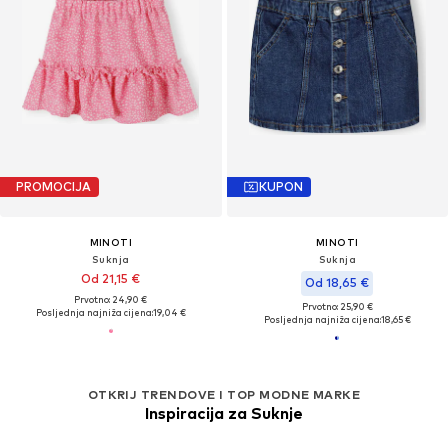
PROMOCIJA
KUPON
MINOTI
MINOTI
Suknja
Suknja
Od 21,15 €
Od 18,65 €
Prvotno: 24,90 €
Prvotno: 25,90 €
Posljednja najniža cijena:
19,04 €
Posljednja najniža cijena:
18,65 €
OTKRIJ TRENDOVE I TOP MODNE MARKE
Inspiracija za Suknje