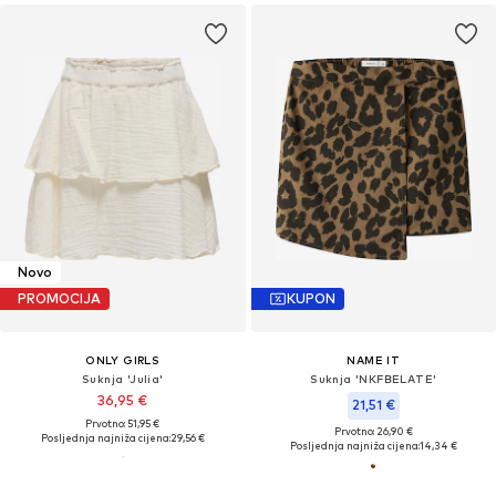
Novo
PROMOCIJA
KUPON
ONLY GIRLS
NAME IT
Suknja 'Julia'
Suknja 'NKFBELATE'
36,95 €
21,51 €
Prvotno: 51,95 €
Prvotno: 26,90 €
Posljednja najniža cijena:
29,56 €
Posljednja najniža cijena:
14,34 €