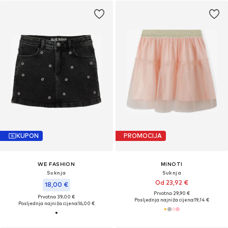
KUPON
PROMOCIJA
WE FASHION
MINOTI
Suknja
Suknja
Od 23,92 €
18,00 €
Prvotno: 29,90 €
Prvotno: 39,00 €
Posljednja najniža cijena:
19,14 €
Posljednja najniža cijena:
16,00 €