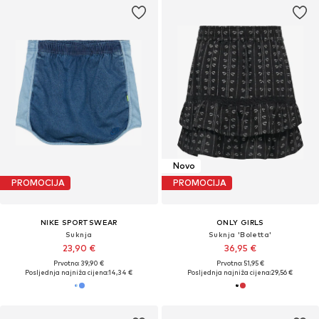
Novo
PROMOCIJA
PROMOCIJA
NIKE SPORTSWEAR
ONLY GIRLS
Suknja
Suknja 'Boletta'
23,90 €
36,95 €
Prvotno: 39,90 €
Prvotno: 51,95 €
Posljednja najniža cijena:
14,34 €
Posljednja najniža cijena:
29,56 €