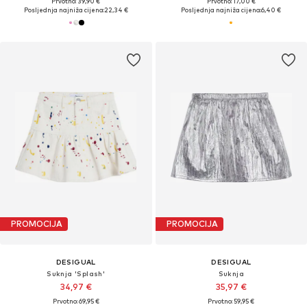
Prvotno: 39,90 €
Prvotno: 17,00 €
Posljednja najniža cijena:
22,34 €
Posljednja najniža cijena:
6,40 €
PROMOCIJA
PROMOCIJA
DESIGUAL
DESIGUAL
Suknja 'Splash'
Suknja
34,97 €
35,97 €
Prvotno: 69,95 €
Prvotno: 59,95 €