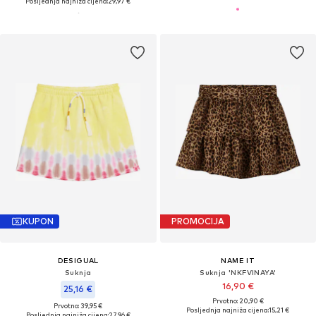
Posljednja najniža cijena:
29,97 €
KUPON
PROMOCIJA
DESIGUAL
NAME IT
Suknja
Suknja 'NKFVINAYA'
16,90 €
25,16 €
Prvotno: 20,90 €
Prvotno: 39,95 €
Posljednja najniža cijena:
15,21 €
Posljednja najniža cijena:
27,96 €