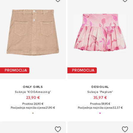
PROMOCIJA
PROMOCIJA
ONLY GIRLS
DESIGUAL
Suknja 'KOGAmazing'
Suknja 'Peplum'
23,90 €
35,97 €
Prvotno: 26,90 €
Prvotno: 59,95 €
Posljednja najniža cijena:
21,90 €
Posljednja najniža cijena:
32,37 €