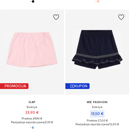
PROMOCIJA
KUPON
GAP
WE FASHION
Suknja
Suknja
23,90 €
13,50 €
Prvotno: 29,90 €
Prvotno: 27,00 €
Posljednja najniža cijena:
21,51 €
Posljednja najniža cijena:
12,00 €