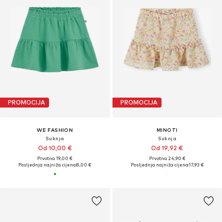
PROMOCIJA
PROMOCIJA
WE FASHION
MINOTI
Suknja
Suknja
Od 10,00 €
Od 19,92 €
Prvotno: 19,00 €
Prvotno: 24,90 €
Posljednja najniža cijena:
8,00 €
Posljednja najniža cijena:
17,93 €