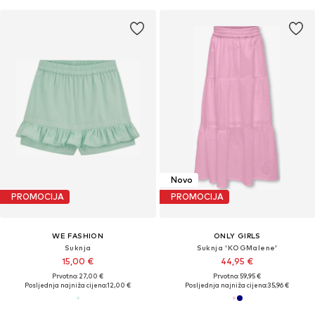
Novo
PROMOCIJA
PROMOCIJA
WE FASHION
ONLY GIRLS
Suknja
Suknja 'KOGMalene'
15,00 €
44,95 €
Prvotno: 27,00 €
Prvotno: 59,95 €
Posljednja najniža cijena:
12,00 €
Posljednja najniža cijena:
35,96 €