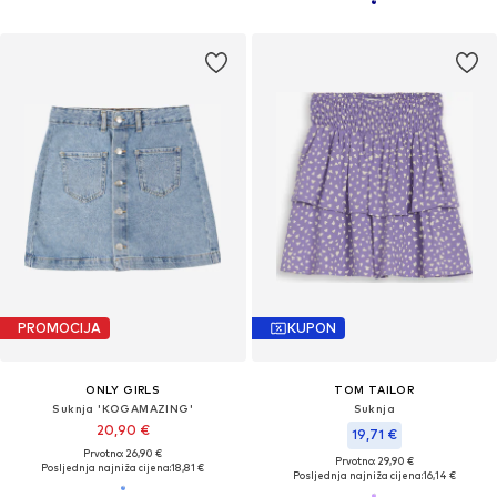
PROMOCIJA
KUPON
ONLY GIRLS
TOM TAILOR
Suknja 'KOGAMAZING'
Suknja
20,90 €
19,71 €
Prvotno: 26,90 €
Prvotno: 29,90 €
Posljednja najniža cijena:
18,81 €
Posljednja najniža cijena:
16,14 €