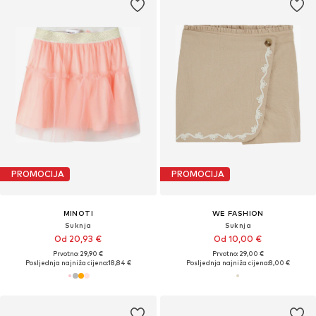
PROMOCIJA
PROMOCIJA
MINOTI
WE FASHION
Suknja
Suknja
Od 20,93 €
Od 10,00 €
Prvotno: 29,90 €
Prvotno: 29,00 €
Posljednja najniža cijena:
18,84 €
Posljednja najniža cijena:
8,00 €