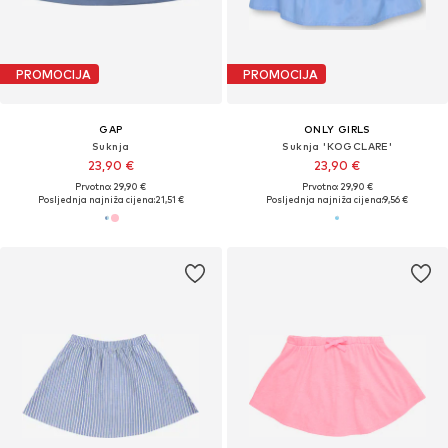
PROMOCIJA
PROMOCIJA
GAP
ONLY GIRLS
Suknja
Suknja 'KOGCLARE'
23,90 €
23,90 €
Prvotno: 29,90 €
Prvotno: 29,90 €
Posljednja najniža cijena:
21,51 €
Posljednja najniža cijena:
9,56 €