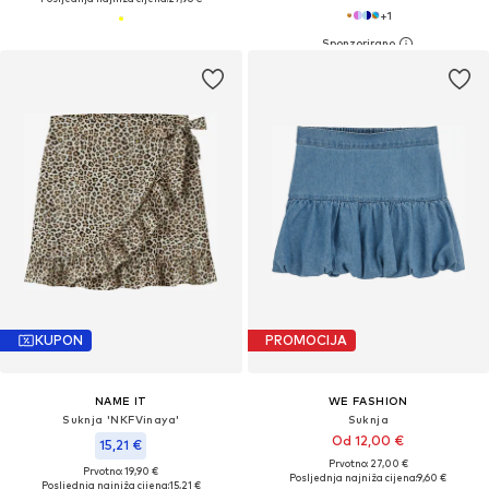
+
1
KUPON
PROMOCIJA
NAME IT
WE FASHION
Suknja 'NKFVinaya'
Suknja
Od 12,00 €
15,21 €
Prvotno: 27,00 €
Prvotno: 19,90 €
Posljednja najniža cijena:
9,60 €
Posljednja najniža cijena:
15,21 €