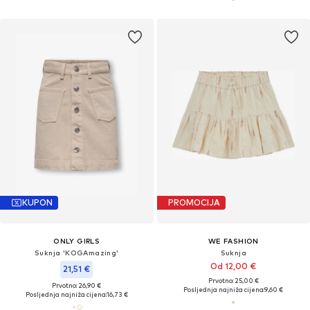
KUPON
PROMOCIJA
ONLY GIRLS
WE FASHION
Suknja 'KOGAmazing'
Suknja
Od 12,00 €
21,51 €
Prvotno: 25,00 €
Prvotno: 26,90 €
Posljednja najniža cijena:
9,60 €
Posljednja najniža cijena:
16,73 €