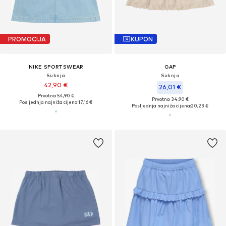
PROMOCIJA
KUPON
NIKE SPORTSWEAR
GAP
Suknja
Suknja
42,90 €
26,01 €
Prvotno: 54,90 €
Prvotno: 34,90 €
Posljednja najniža cijena:
17,16 €
Posljednja najniža cijena:
20,23 €