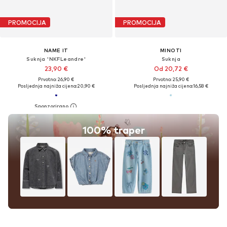
PROMOCIJA
PROMOCIJA
NAME IT
MINOTI
Suknja 'NKFLeandre'
Suknja
23,90 €
Od 20,72 €
Prvotno: 26,90 €
Prvotno: 25,90 €
Posljednja najniža cijena:
20,90 €
Posljednja najniža cijena:
16,58 €
100% traper