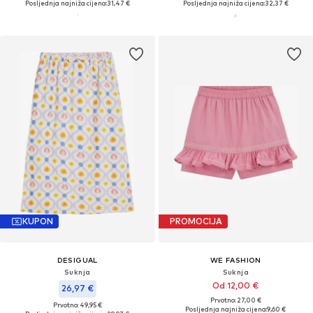
Posljednja najniža cijena:
31,47 €
Posljednja najniža cijena:
32,37 €
KUPON
PROMOCIJA
DESIGUAL
WE FASHION
Suknja
Suknja
Od 12,00 €
26,97 €
Prvotno: 27,00 €
Prvotno: 49,95 €
Posljednja najniža cijena:
9,60 €