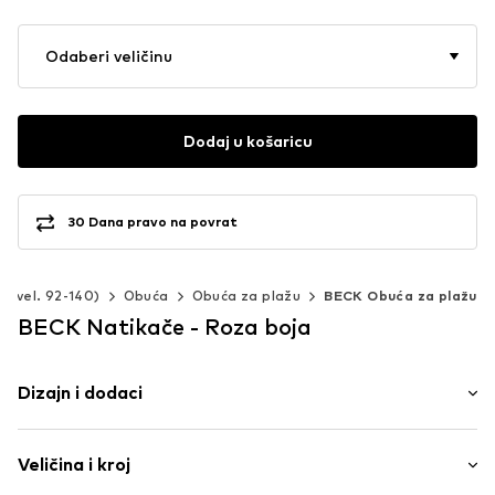
Odaberi veličinu
Dodaj u košaricu
30 Dana pravo na povrat
a (vel. 92-140)
Obuća
Obuća za plažu
BECK Obuća za plažu
BECK Natikače - Roza boja
Dizajn i dodaci
Color-Blocking
Veličina i kroj
Okrugli vrh