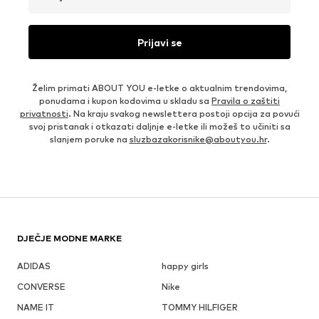
Prijavi se
Želim primati ABOUT YOU e-letke o aktualnim trendovima,
ponudama i kupon kodovima u skladu sa
Pravila o zaštiti
privatnosti
. Na kraju svakog newslettera postoji opcija za povući
svoj pristanak i otkazati daljnje e-letke ili možeš to učiniti sa
slanjem poruke na
sluzbazakorisnike@aboutyou.hr
.
DJEČJE MODNE MARKE
ADIDAS
happy girls
CONVERSE
Nike
NAME IT
TOMMY HILFIGER