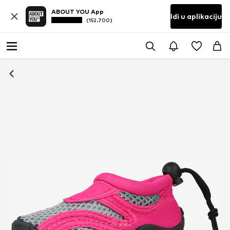
ABOUT YOU App
Idi u aplikaciju
(152.700)