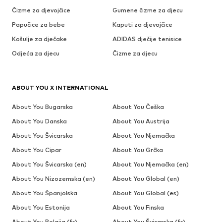
Čizme za djevojčice
Gumene čizme za djecu
Papučice za bebe
Kaputi za djevojčice
Košulje za dječake
ADIDAS dječije tenisice
Odjeća za djecu
Čizme za djecu
ABOUT YOU X INTERNATIONAL
About You Bugarska
About You Češka
About You Danska
About You Austrija
About You Švicarska
About You Njemačka
About You Cipar
About You Grčka
About You Švicarska (en)
About You Njemačka (en)
About You Nizozemska (en)
About You Global (en)
About You Španjolska
About You Global (es)
About You Estonija
About You Finska
About You Belgija (fr)
About You Švicarska (fr)