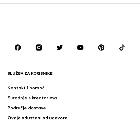
Djeca (vel. 92-140)
Tinejdžeri (vel. 140-176)
DJEČACI
Djeca (vel. 92-140)
Tinejdžeri (vel. 140-176)
MODNE MARKE
ADIDAS ORIGINALS
Next
ADIDAS SPORTSWEAR
Nike Sportswear
SLUŽBA ZA KORISNIKE
NAME IT
NIKE
Kontakt i pomoć
Jordan
PUMA
Suradnje s kreatorima
Područje dostave
Ovdje odustani od ugovora