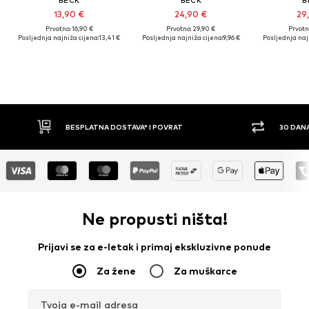
BECK
BECK
B
13,90 €
24,90 €
29
Prvotno: 16,90 €
Prvotno: 29,90 €
Prvotn
Posljednja najniža cijena:
13,41 €
Posljednja najniža cijena:
9,96 €
Posljednja naj
BESPLATNA DOSTAVA* I POVRAT
30 DANA
Ne propusti ništa!
Prijavi se za e-letak i primaj ekskluzivne ponude
Za žene
Za muškarce
Tvoja e-mail adresa