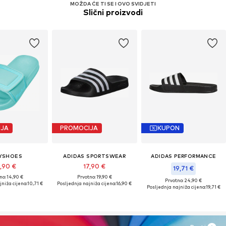
MOŽDA ĆE TI SE I OVO SVIDJETI
Slični proizvodi
IJA
PROMOCIJA
KUPON
YSHOES
ADIDAS SPORTSWEAR
ADIDAS PERFORMANCE
1,90 €
17,90 €
19,71 €
no: 14,90 €
Prvotno: 19,90 €
Prvotno: 24,90 €
niža cijena:
10,71 €
Posljednja najniža cijena:
16,90 €
Posljednja najniža cijena:
19,71 €