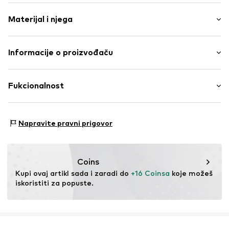
Slip- On
Visina potpetice: Niska peta (0-3 cm)
Mrežni/mrežasti umeci
Materijal i njega
Podstavljena unutrašnjost
Fleksibilni potplat
Materijal: Tekstil
Informacije o proizvođaču
Tekstil
Podstava: Tekstil
Elastična traka
Alois Beck GmbH
Potplat: Guma
In den Lachen 6
Fukcionalnost
Br. proizvoda
BCK0082001000001
Zemlja podrijetla: Kina
74235 Erlenbach
DE
shop@beck.shoes
Funkcije: Prilagodljiv/rastezljiv
Napravite pravni prigovor
Coins
Kupi ovaj artikl sada i zaradi do 
+16 Coinsa
 koje možeš 
iskoristiti za popuste.