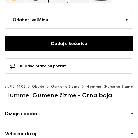
Odaberi veličinu
Dodaj u košaricu
30 Dana pravo na povrat
 (vel. 92-140)
Obuća
Gumene čizme
Hummel Gumene čizme
Hummel Gumene čizme - Crna boja
Dizajn i dodaci
Logo print
Veličina i kroj
Okrugli vrh