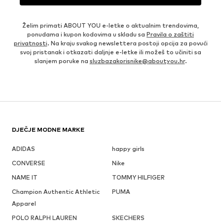
Želim primati ABOUT YOU e-letke o aktualnim trendovima,
ponudama i kupon kodovima u skladu sa
Pravila o zaštiti
privatnosti
. Na kraju svakog newslettera postoji opcija za povući
svoj pristanak i otkazati daljnje e-letke ili možeš to učiniti sa
slanjem poruke na
sluzbazakorisnike@aboutyou.hr
.
DJEČJE MODNE MARKE
ADIDAS
happy girls
CONVERSE
Nike
NAME IT
TOMMY HILFIGER
Champion Authentic Athletic
PUMA
Apparel
POLO RALPH LAUREN
SKECHERS