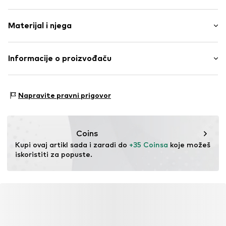
Potplat gaznog sloja
Visina potpetice: Niska peta (0-3 cm)
Robusna tkanina
Materijal i njega
Vodootporno
Rastezljivo
Materijal: Guma
Informacije o proizvođaču
Br. proizvoda
HUM2273002000001
Podstava i uložak: Sintetika
Hummel A/S
Potplat: Guma
Balticagade 20
Napravite pravni prigovor
8000 Aarhus
DK
onlinesupportDK@hummel.dk
Coins
Kupi ovaj artikl sada i zaradi do 
+35 Coinsa
 koje možeš 
iskoristiti za popuste.