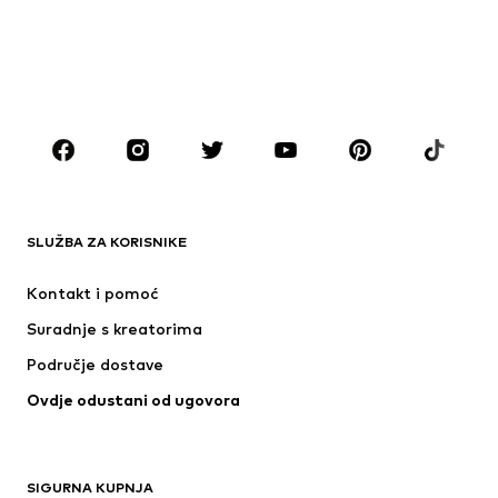
Djeca (vel. 92-140)
Tinejdžeri (vel. 140-176)
DJEČACI
Djeca (vel. 92-140)
Tinejdžeri (vel. 140-176)
MODNE MARKE
ADIDAS ORIGINALS
Next
ADIDAS SPORTSWEAR
Nike Sportswear
SLUŽBA ZA KORISNIKE
NAME IT
NIKE
Kontakt i pomoć
ADIDAS PERFORMANCE
PUMA
Suradnje s kreatorima
Područje dostave
Ovdje odustani od ugovora
SIGURNA KUPNJA