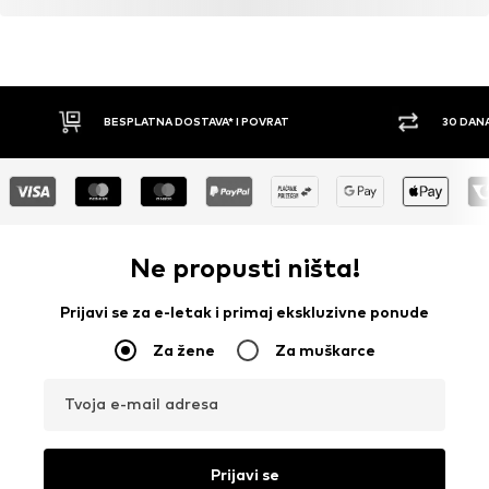
BESPLATNA DOSTAVA* I POVRAT
30 DAN
Ne propusti ništa!
Prijavi se za e-letak i primaj ekskluzivne ponude
Za žene
Za muškarce
Tvoja e-mail adresa
Prijavi se