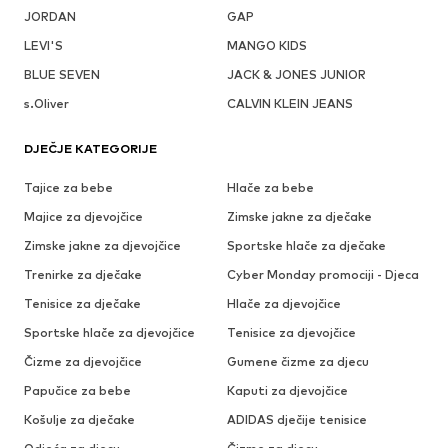
JORDAN
GAP
LEVI'S
MANGO KIDS
BLUE SEVEN
JACK & JONES JUNIOR
s.Oliver
CALVIN KLEIN JEANS
DJEČJE KATEGORIJE
Tajice za bebe
Hlače za bebe
Majice za djevojčice
Zimske jakne za dječake
Zimske jakne za djevojčice
Sportske hlače za dječake
Trenirke za dječake
Cyber Monday promociji - Djeca
Tenisice za dječake
Hlače za djevojčice
Sportske hlače za djevojčice
Tenisice za djevojčice
Čizme za djevojčice
Gumene čizme za djecu
Papučice za bebe
Kaputi za djevojčice
Košulje za dječake
ADIDAS dječije tenisice