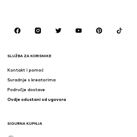
DJEČACI
Djeca (vel. 92-140)
Tinejdžeri (vel. 140-176)
MODNE MARKE
ADIDAS ORIGINALS
Next
ADIDAS SPORTSWEAR
Nike Sportswear
SLUŽBA ZA KORISNIKE
NAME IT
NIKE
Kontakt i pomoć
ADIDAS PERFORMANCE
PUMA
Suradnje s kreatorima
Područje dostave
Ovdje odustani od ugovora
SIGURNA KUPNJA