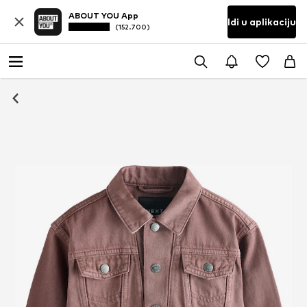
ABOUT YOU App
Idi u aplikaciju
(152.700)