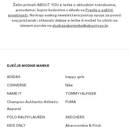
Želim primati ABOUT YOU e-letke o aktualnim trendovima,
ponudama i kupon kodovima u skladu sa
Pravila o zaštiti
privatnosti
. Na kraju svakog newslettera postoji opcija za povući
svoj pristanak i otkazati daljnje e-letke ili možeš to učiniti sa
slanjem poruke na
sluzbazakorisnike@aboutyou.hr
.
DJEČJE MODNE MARKE
ADIDAS
happy girls
CONVERSE
Nike
NAME IT
TOMMY HILFIGER
Champion Authentic Athletic
PUMA
Apparel
POLO RALPH LAUREN
SKECHERS
KIDS ONLY
Abercrombie & Fitch