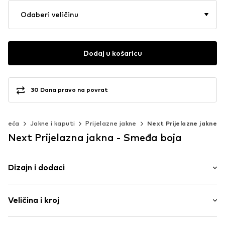
Odaberi veličinu
Dodaj u košaricu
30 Dana pravo na povrat
Odjeća
Jakne i kaputi
Prijelazne jakne
Next Prijelazne jakne
Next Prijelazna jakna - Smeđa boja
Dizajn i dodaci
Jednobojno
Veličina i kroj
Traper
Spušteni ovratnik
Kroj: Lepršavi kroj