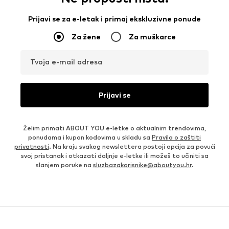
Prijavi se za e-letak i primaj ekskluzivne ponude
Za žene
Za muškarce
Tvoja e-mail adresa
Prijavi se
Želim primati ABOUT YOU e-letke o aktualnim trendovima,
ponudama i kupon kodovima u skladu sa
Pravila o zaštiti
privatnosti
. Na kraju svakog newslettera postoji opcija za povući
svoj pristanak i otkazati daljnje e-letke ili možeš to učiniti sa
slanjem poruke na
sluzbazakorisnike@aboutyou.hr
.