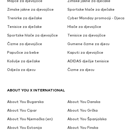
Majice za djevojčice
Zimske jakne za dječake
Zimske jakne za djevojčice
Sportske hlače za dječake
Trenirke za dječake
Cyber Monday promociji - Djeca
Tenisice za dječake
Hlače za djevojčice
Sportske hlače za djevojčice
Tenisice za djevojčice
Čizme za djevojčice
Gumene čizme za djecu
Papučice za bebe
Kaputi za djevojčice
Košulje za dječake
ADIDAS dječije tenisice
Odjeća za djecu
Čizme za djecu
ABOUT YOU X INTERNATIONAL
About You Bugarska
About You Danska
About You Cipar
About You Grčka
About You Njemačka (en)
About You Španjolska
About You Estonija
About You Finska