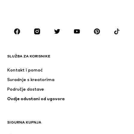
DJEČACI
Djeca (vel. 92-140)
Tinejdžeri (vel. 140-176)
MODNE MARKE
ADIDAS ORIGINALS
Next
ADIDAS SPORTSWEAR
Nike Sportswear
SLUŽBA ZA KORISNIKE
NAME IT
NIKE
Kontakt i pomoć
Jordan
ADIDAS PERFORMANCE
Suradnje s kreatorima
Područje dostave
Ovdje odustani od ugovora
SIGURNA KUPNJA