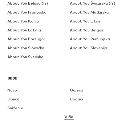
About You Belgija (fr)
About You Švicarska (fr)
About You Francuska
About You Mađarska
About You Italija
About You Litva
About You Latvija
About You Belgija
About You Portugal
About You Rumunjska
About You Slovačka
About You Slovenija
About You Švedska
BEBE
Novo
Odjeća
Obuća
Dodaci
Sniženje
Više
DJEVOJČICE
Djeca (vel. 92-140)
Tinejdžeri (vel. 140-176)