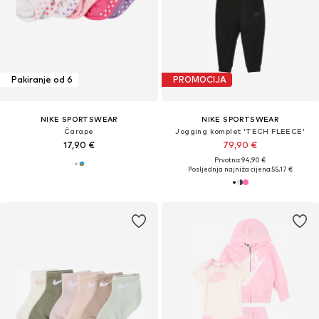
Pakiranje od 6
PROMOCIJA
NIKE SPORTSWEAR
NIKE SPORTSWEAR
Čarape
Jogging komplet 'TECH FLEECE'
17,90 €
79,90 €
Prvotno: 94,90 €
Posljednja najniža cijena:
55,17 €