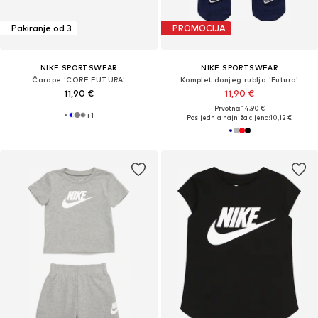
Pakiranje od 3
PROMOCIJA
NIKE SPORTSWEAR
NIKE SPORTSWEAR
Čarape 'CORE FUTURA'
Komplet donjeg rublja 'Futura'
11,90 €
11,90 €
Prvotno: 14,90 €
+
1
Posljednja najniža cijena:
10,12 €