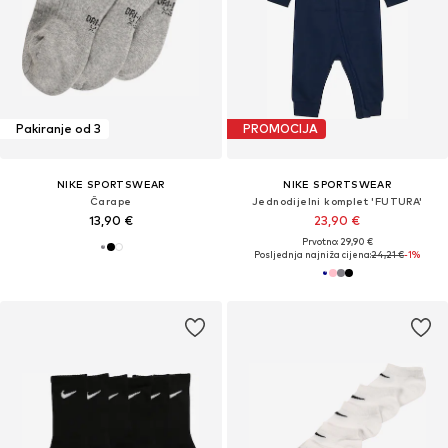
Pakiranje od 3
PROMOCIJA
NIKE SPORTSWEAR
NIKE SPORTSWEAR
Čarape
Jednodijelni komplet 'FUTURA'
13,90 €
23,90 €
Prvotno: 29,90 €
Posljednja najniža cijena:
24,21 €
-1%