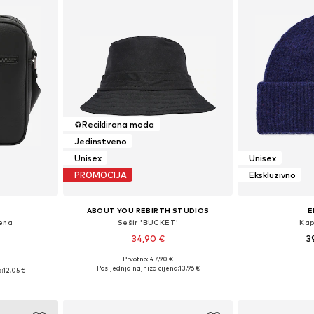
♻️
Reciklirana moda
Jedinstveno
Unisex
Unisex
PROMOCIJA
Ekskluzivno
ABOUT YOU REBIRTH STUDIOS
E
ena
Šešir 'BUCKET'
Kap
34,90 €
3
Prvotno: 47,90 €
Dostupne veličine: 55-60
Dostupne 
ne Size
Posljednja najniža cijena:
13,96 €
:
12,05 €
Dodaj u košaricu
Dodaj 
icu