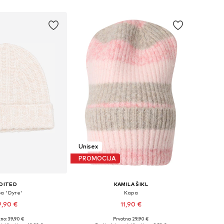
u košaricu
Dodaj u košaricu
Unisex
PROMOCIJA
DITED
KAMILA ŠIKL
a 'Dyre'
Kapa
9,90 €
11,90 €
no: 39,90 €
Prvotno: 29,90 €
veličine: 55-60
Dostupne veličine: 55-60