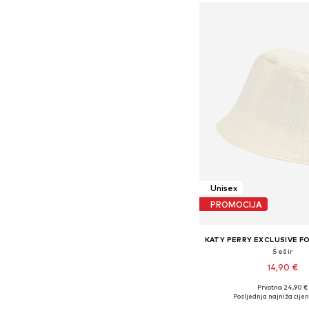
Unisex
PROMOCIJA
Šešir
14,90 €
Prvotno: 24,90 €
Dostupne veličine: 
Posljednja najniža cijen