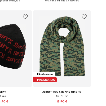
jniža cijena:
13,93 €
Posljednja najniža cijena:
9,52 €
u košaricu
Dodaj u košaricu
Ekskluzivno
PROMOCIJA
SHYX
ABOUT YOU X BENNY CRISTO
Kapa
Šal 'Tim'
4,90 €
19,90 €