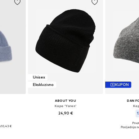
Unisex
Ekskluzivno
KUPON
ABOUT YOU
DAN F
Kapa 'Yaren'
Kap
24,90 €
1
Prvot
55-60
Dostupne veličine: 55-60
Dostupne 
:
10,43 €
Posljednja na
icu
Dodaj u košaricu
Dodaj 