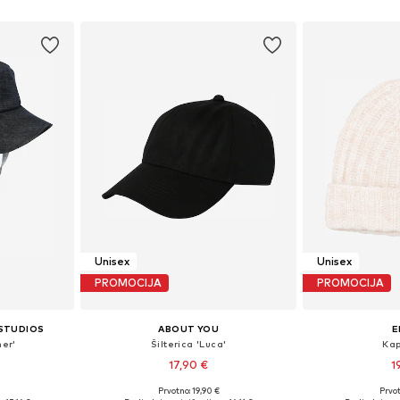
icu
Dodaj u košaricu
Dodaj 
Unisex
Unisex
PROMOCIJA
PROMOCIJA
 STUDIOS
ABOUT YOU
E
her'
Šilterica 'Luca'
Kap
17,90 €
1
Prvotno: 19,90 €
Prvot
6, 57-58
Dostupne veličine: 55-60
Dostupne 