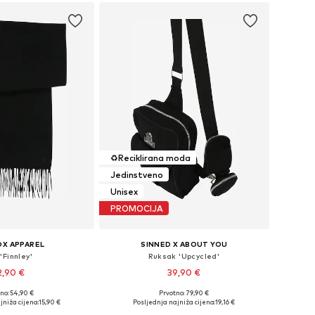
♻️
Reciklirana moda
Jedinstveno
Unisex
PROMOCIJA
OX APPAREL
SINNED X ABOUT YOU
'Finnley'
Ruksak 'Upcycled'
2,90 €
39,90 €
no: 54,90 €
Prvotno: 79,90 €
ličine: One Size
Dostupne veličine: One Size
jniža cijena:
15,90 €
Posljednja najniža cijena:
19,16 €