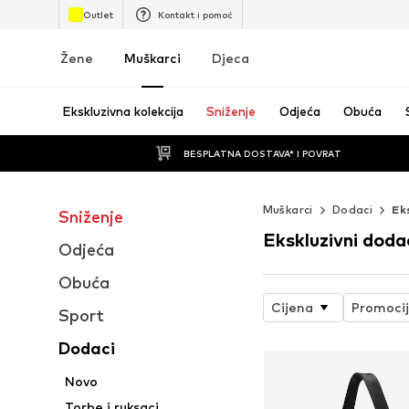
Outlet
Kontakt i pomoć
Žene
Muškarci
Djeca
Ekskluzivna kolekcija
Sniženje
Odjeća
Obuća
BESPLATNA DOSTAVA* I POVRAT
Muškarci
Dodaci
Ek
Sniženje
Ekskluzivni doda
Odjeća
Obuća
Cijena
Promoci
Sport
Dodaci
Novo
Torbe i ruksaci