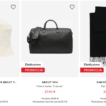
Ekskluzivno
Ekskluzivno
PROMOCIJA
PROMOCIJA
KATY PERRY EXCLUSIVE FOR ABOUT YOU
ABOUT YOU
DAN F
Putna torba 'Connor'
Šal 
27,90 €
3
Prvotno: 39,90 €
Prvot
55-60
Dostupne veličine: One Size
Dostupne ve
a:
7,92 €
Posljednja najniža cijena:
25,11 €
Posljednja na