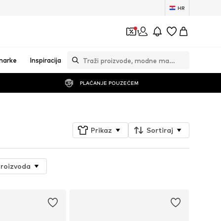
HR
1
marke
Inspiracija
PLAĆANJE POUZEĆEM
Prikaz
Sortiraj
proizvoda