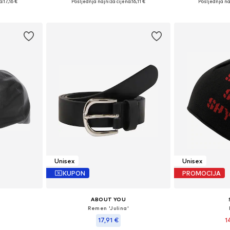
a:
17,16 €
Posljednja najniža cijena:
16,11 €
Posljednja na
icu
Dodaj u košaricu
Dodaj 
Unisex
Unisex
KUPON
PROMOCIJA
ABOUT YOU
Remen 'Julina'
17,91 €
1