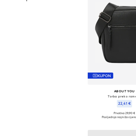
KUPON
ABOUT YOU
Torba preko ram
22,41 €
Prvotno: 29,90 €
Dostupne veličine: O
Posljednja najniža cijena
Dodaj u košar