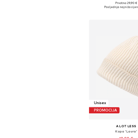
Prvotno: 29,90 €
Dostupne veličine: 
Posljednja najniža cijen
Dodaj u košar
Unisex
PROMOCIJA
A LOT LESS
Kapa 'Laura'