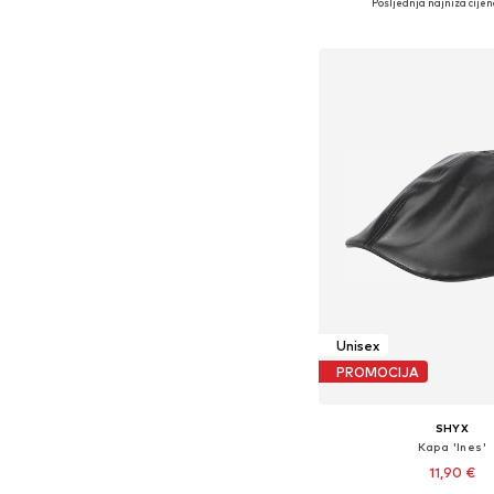
Posljednja najniža cijen
Dodaj u košar
Unisex
PROMOCIJA
SHYX
Kapa 'Ines'
11,90 €