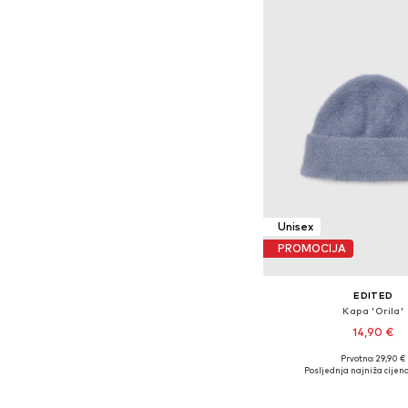
Unisex
PROMOCIJA
EDITED
Kapa 'Orila'
14,90 €
Prvotno: 29,90 €
Dostupne veličine: 
Posljednja najniža cijena
Dodaj u košar