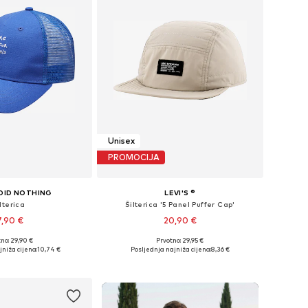
Unisex
PROMOCIJA
 DID NOTHING
LEVI'S ®
lterica
Šilterica '5 Panel Puffer Cap'
7,90 €
20,90 €
no: 29,90 €
Prvotno: 29,95 €
veličine: 55-60
Dostupne veličine: 55-56
niža cijena:
10,74 €
Posljednja najniža cijena:
8,36 €
u košaricu
Dodaj u košaricu