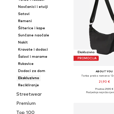
Novčanici i etuiji
Satovi
Remeni
Šilterice i kape
Sunčane naočale
Nakit
Kravate i dodaci
Ekskluzivno
Šalovi i marame
PROMOCIJA
Rukavice
Dodaci za dom
ABOUT YOU
Torba preko ramena 'D
Ekskluzivno
21,90 €
Recikliranje
Prvotno: 29,90 €
Dostupne veličine: O
Posljednja najniža cijen
Streetwear
Dodaj u košar
Premium
Top 100