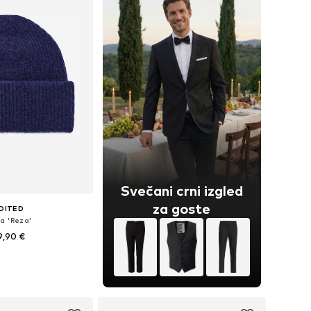
Svečani crni izgled
za goste
DITED
a 'Reza'
9,90 €
veličine: 55-60
u košaricu