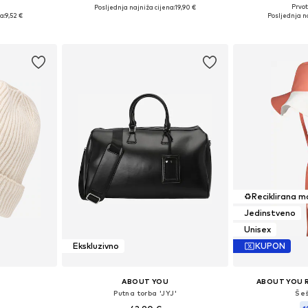
Prvot
Posljednja najniža cijena:
19,90 €
55-60
Dostupne 
Dostupne veličine: 80, 85, 90, 95
a:
9,52 €
Posljednja na
icu
Dodaj 
Dodaj u košaricu
♻️
Reciklirana 
Jedinstveno
Unisex
Ekskluzivno
KUPON
ABOUT YOU
ABOUT YOU 
Putna torba 'JYJ'
Šeš