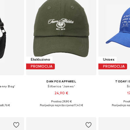
Ekskluzivno
Unisex
PROMOCIJA
PROMOCIJA
DAN FOX APPAREL
TODAY I
enny Bag'
Šilterica 'James'
Ši
24,90 €
1
Prvotno: 29,90 €
Prvot
ne Size
Dostupne veličine: 55-60
Dostupne 
a:
8,76 €
Posljednja najniža cijena:
17,43 €
Posljednja naj
icu
Dodaj u košaricu
Dodaj 