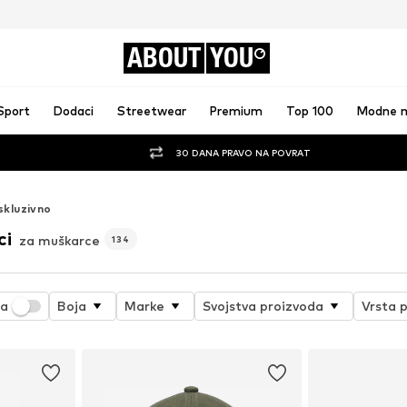
ABOUT
YOU
Sport
Dodaci
Streetwear
Premium
Top 100
Modne 
30 DANA PRAVO NA POVRAT
skluzivno
ci
za muškarce
134
ja
Boja
Marke
Svojstva proizvoda
Vrsta 