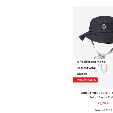
Dodaj u košar
♻️
Reciklirana moda
Jedinstveno
Unisex
PROMOCIJA
ABOUT YOU REBIRTH
Šešir 'Denim Fis
42,90 €
Prvotno: 57,90 €
Dostupne veličine: 55-5