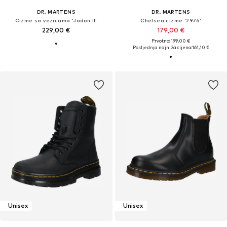
DR. MARTENS
DR. MARTENS
Čizme sa vezicama 'Jadon II'
Chelsea čizme '2976'
229,00 €
179,00 €
Prvotno: 199,00 €
Posljednja najniža cijena:
161,10 €
Unisex
Unisex