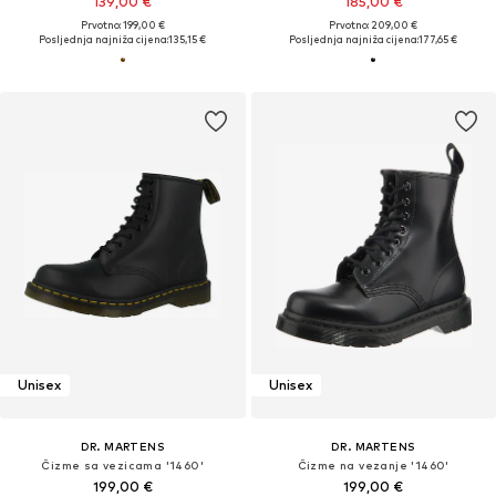
139,00 €
185,00 €
Prvotno: 199,00 €
Prvotno: 209,00 €
Posljednja najniža cijena:
135,15 €
Posljednja najniža cijena:
177,65 €
Unisex
Unisex
DR. MARTENS
DR. MARTENS
Čizme sa vezicama '1460'
Čizme na vezanje '1460'
199,00 €
199,00 €