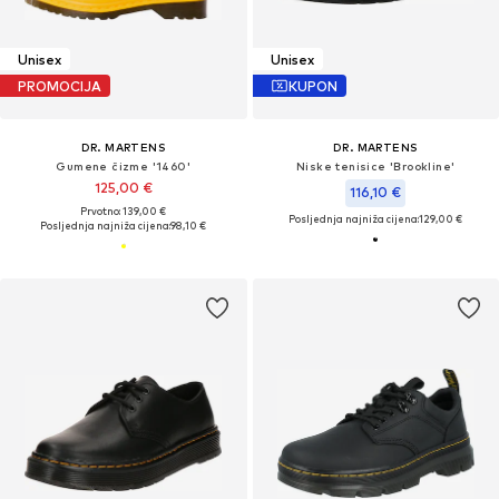
Unisex
Unisex
PROMOCIJA
KUPON
DR. MARTENS
DR. MARTENS
Gumene čizme '1460'
Niske tenisice 'Brookline'
125,00 €
116,10 €
Prvotno: 139,00 €
Posljednja najniža cijena:
129,00 €
Posljednja najniža cijena:
98,10 €