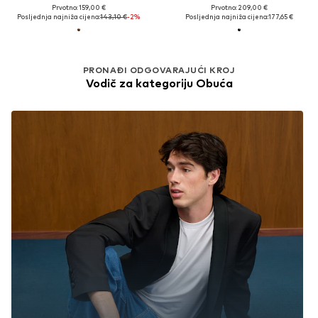
Prvotno: 159,00 €
Prvotno: 209,00 €
Posljednja najniža cijena:
143,10 €
-2%
Posljednja najniža cijena:
177,65 €
PRONAĐI ODGOVARAJUĆI KROJ
Vodič za kategoriju Obuća