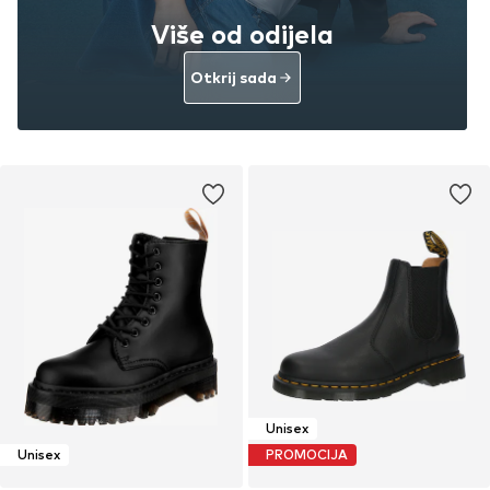
Više od odijela
Otkrij sada
Unisex
Unisex
PROMOCIJA