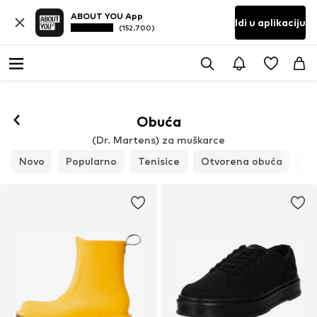
ABOUT YOU App
Idi u aplikaciju
(152.700)
Obuća
(Dr. Martens) za muškarce
Novo
Popularno
Tenisice
Otvorena obuća
Ni