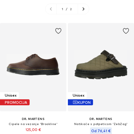
1
/
2
Unisex
Unisex
PROMOCIJA
KUPON
DR. MARTENS
DR. MARTENS
Cipele na vezanje 'Brookline'
Natikače s potpeticom 'ZebZag'
125,00 €
Od 76,41 €