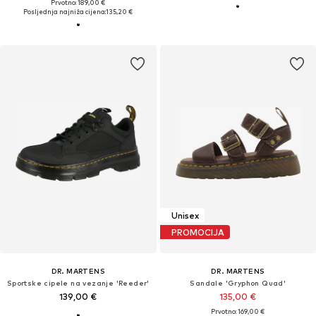
Prvotno: 189,00 €
Posljednja najniža cijena:
135,20 €
Unisex
PROMOCIJA
DR. MARTENS
DR. MARTENS
Sportske cipele na vezanje 'Reeder'
Sandale 'Gryphon Quad'
139,00 €
135,00 €
Prvotno: 169,00 €