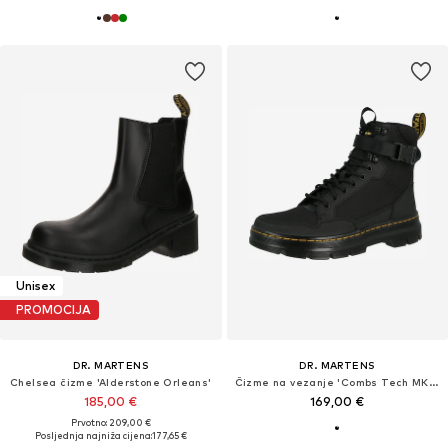
Unisex
PROMOCIJA
DR. MARTENS
DR. MARTENS
Chelsea čizme 'Alderstone Orleans'
Čizme na vezanje 'Combs Tech MK.02'
185,00 €
169,00 €
Prvotno: 209,00 €
Posljednja najniža cijena:
177,65 €