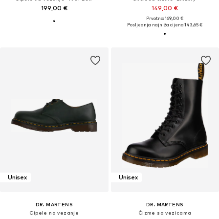
199,00 €
149,00 €
Prvotno: 169,00 €
Posljednja najniža cijena:
143,65 €
Unisex
Unisex
DR. MARTENS
DR. MARTENS
Cipele na vezanje
Čizme sa vezicama