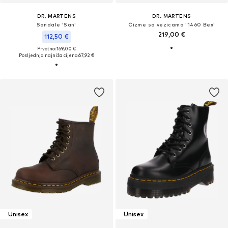
DR. MARTENS
DR. MARTENS
Sandale 'San'
Čizme sa vezicama '1460 Bex'
219,00 €
112,50 €
Prvotno: 169,00 €
Posljednja najniža cijena:
67,92 €
Unisex
Unisex