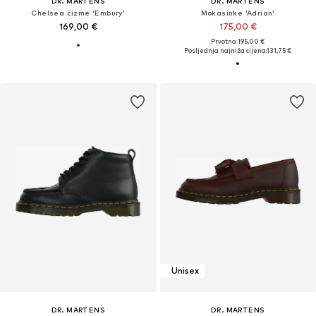
DR. MARTENS
DR. MARTENS
Chelsea čizme 'Embury'
Mokasinke 'Adrian'
169,00 €
175,00 €
Prvotno: 195,00 €
Posljednja najniža cijena:
131,75 €
Unisex
DR. MARTENS
DR. MARTENS