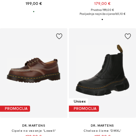
199,00 €
179,00 €
Prvotno: 199,00 €
Posljednja najniža cijena:
161,10 €
Unisex
PROMOCIJA
PROMOCIJA
DR. MARTENS
DR. MARTENS
Cipele na vezanje 'Lowell'
Chelsea čizme 'DMXL'