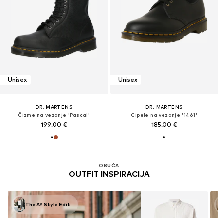
Unisex
Unisex
DR. MARTENS
DR. MARTENS
Čizme na vezanje 'Pascal'
Cipele na vezanje '1461'
199,00 €
185,00 €
OBUĆA
OUTFIT INSPIRACIJA
The AY Style Edit