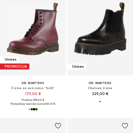
Unisex
PROMOCIJA
Unisex
DR. MARTENS
DR. MARTENS
Čizme sa vezicama '1460'
Chelsea čizme
179,00 €
229,00 €
Prvotno: 199,00 €
Posljednja najniža cijena:
161,10 €