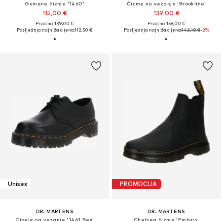
Gumene čizme '1460'
Čizme na vezanje 'Brookline'
115,00 €
139,00 €
Prvotno: 139,00 €
Prvotno: 159,00 €
Posljednja najniža cijena:
112,50 €
Posljednja najniža cijena:
143,10 €
-2%
Unisex
PROMOCIJA
DR. MARTENS
DR. MARTENS
Cipele na vezanje '1461 Bex'
Chelsea čizme 'Embury'