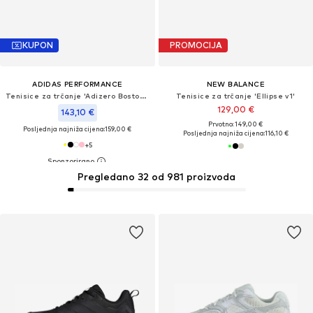
KUPON
PROMOCIJA
ADIDAS PERFORMANCE
NEW BALANCE
Tenisice za trčanje 'Adizero Boston 13'
Tenisice za trčanje 'Ellipse v1'
129,00 €
143,10 €
Prvotno: 149,00 €
Posljednja najniža cijena:
159,00 €
Posljednja najniža cijena:
116,10 €
+
5
Pregledano 32 od 981 proizvoda