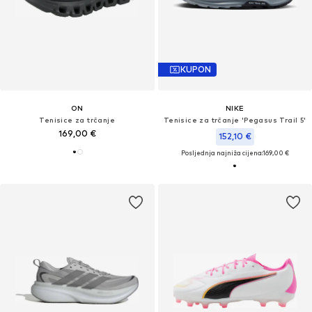
KUPON
ON
NIKE
Tenisice za trčanje
Tenisice za trčanje 'Pegasus Trail 5'
169,00 €
152,10 €
Posljednja najniža cijena:
169,00 €