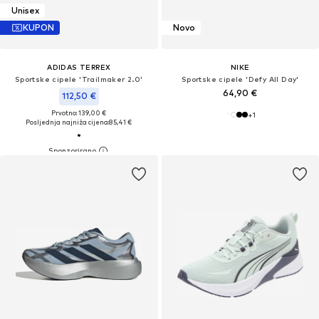
Unisex
KUPON
Novo
ADIDAS TERREX
NIKE
Sportske cipele 'Trailmaker 2.0'
Sportske cipele 'Defy All Day'
64,90 €
112,50 €
Prvotno: 139,00 €
+
1
Posljednja najniža cijena:
85,41 €