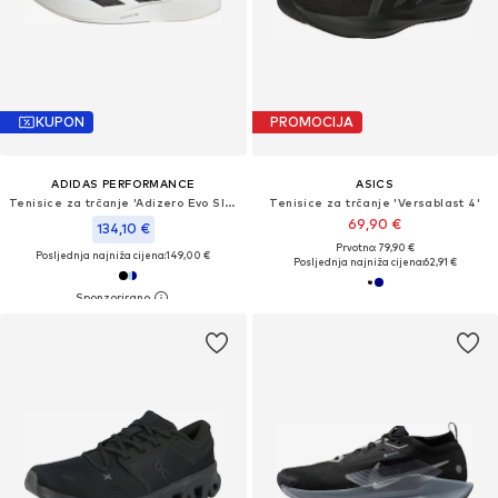
KUPON
PROMOCIJA
ADIDAS PERFORMANCE
ASICS
Tenisice za trčanje 'Adizero Evo Sl Exo'
Tenisice za trčanje 'Versablast 4'
69,90 €
134,10 €
Prvotno: 79,90 €
Posljednja najniža cijena:
149,00 €
Posljednja najniža cijena:
62,91 €