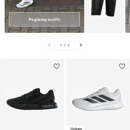
Pogledaj outfit
1
/
2
Unisex