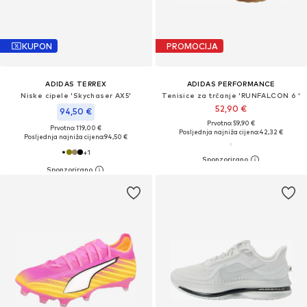
KUPON
PROMOCIJA
ADIDAS TERREX
ADIDAS PERFORMANCE
Niske cipele 'Skychaser AX5'
Tenisice za trčanje 'RUNFALCON 6 '
52,90 €
94,50 €
Prvotno: 59,90 €
Prvotno: 119,00 €
Posljednja najniža cijena:
42,32 €
Posljednja najniža cijena:
94,50 €
+
1