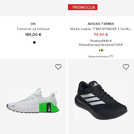
PROMOCIJA
ON
ADIDAS TERREX
Tenisice za trčanje
Niske cipele 'TRACEFINDER 2 CLIMA'
189,00 €
79,90 €
Prvotno: 89,90 €
Posljednja najniža cijena:
71,91 €