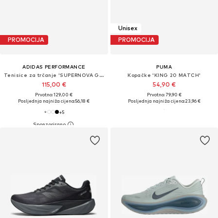
Unisex
PROMOCIJA
PROMOCIJA
ADIDAS PERFORMANCE
PUMA
Tenisice za trčanje 'SUPERNOVA GLIDE'
Kopačke 'KING 20 MATCH'
115,00 €
54,90 €
Prvotno: 129,00 €
Prvotno: 79,90 €
Posljednja najniža cijena:
56,18 €
Posljednja najniža cijena:
23,96 €
+
5