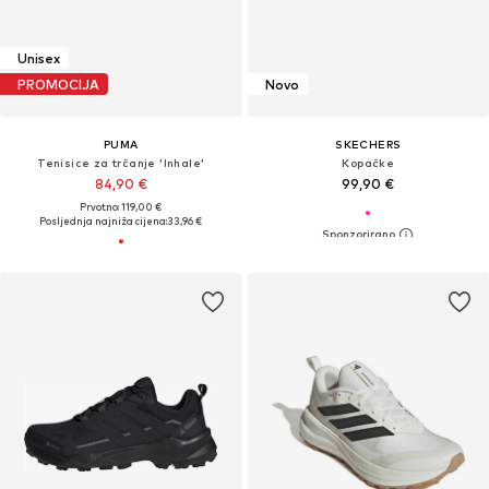
Unisex
PROMOCIJA
Novo
PUMA
SKECHERS
Tenisice za trčanje 'Inhale'
Kopačke
84,90 €
99,90 €
Prvotno: 119,00 €
Posljednja najniža cijena:
33,96 €