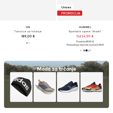
Unisex
PROMOCIJA
ON
HUMMEL
Tenisice za trčanje
Sportske cipele 'Stadil'
189,00 €
Od 54,90 €
Prvotno: 69,90 €
Posljednja najniža cijena:
21,96 €
+
7
Moda za trčanje