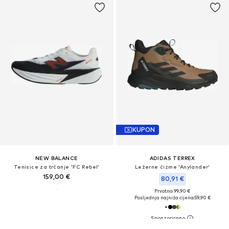
KUPON
NEW BALANCE
ADIDAS TERREX
Tenisice za trčanje 'FC Rebel'
Ležerne čizme 'Anylander'
159,00 €
80,91 €
Prvotno: 99,90 €
Posljednja najniža cijena:
59,90 €