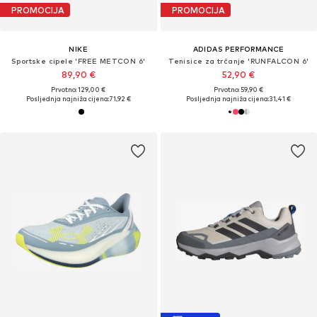
PROMOCIJA
PROMOCIJA
NIKE
ADIDAS PERFORMANCE
Sportske cipele 'FREE METCON 6'
Tenisice za trčanje 'RUNFALCON 6'
89,90 €
52,90 €
Prvotno: 129,00 €
Prvotno: 59,90 €
Posljednja najniža cijena:
71,92 €
Posljednja najniža cijena:
31,41 €