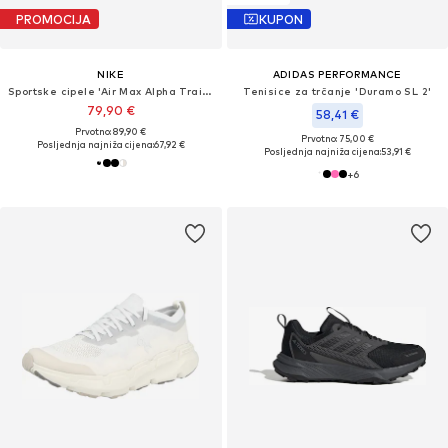
PROMOCIJA
KUPON
NIKE
ADIDAS PERFORMANCE
Sportske cipele 'Air Max Alpha Trainer 6'
Tenisice za trčanje 'Duramo SL 2'
79,90 €
58,41 €
Prvotno: 89,90 €
Prvotno: 75,00 €
Posljednja najniža cijena:
67,92 €
Posljednja najniža cijena:
53,91 €
+
6