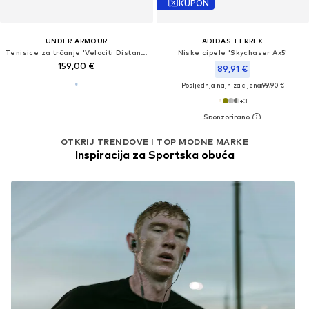
KUPON
UNDER ARMOUR
ADIDAS TERREX
Tenisice za trčanje 'Velociti Distance'
Niske cipele 'Skychaser Ax5'
159,00 €
89,91 €
Posljednja najniža cijena:
99,90 €
+
3
OTKRIJ TRENDOVE I TOP MODNE MARKE
Inspiracija za Sportska obuća