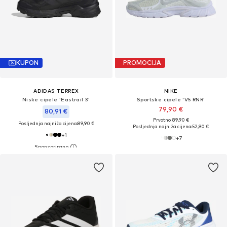
KUPON
PROMOCIJA
ADIDAS TERREX
NIKE
Niske cipele 'Eastrail 3'
Sportske cipele 'V5 RNR'
79,90 €
80,91 €
Prvotno: 89,90 €
Posljednja najniža cijena:
89,90 €
Posljednja najniža cijena:
52,90 €
+
1
+
7