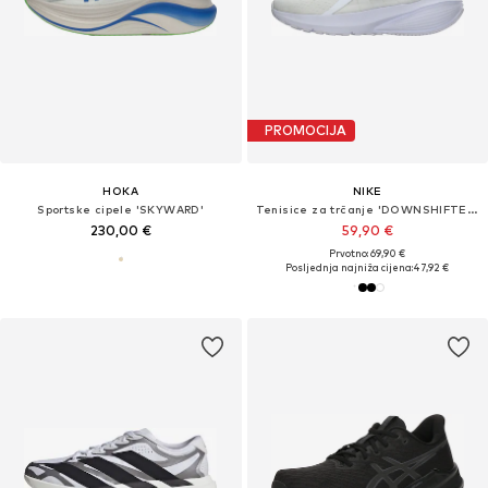
PROMOCIJA
HOKA
NIKE
Sportske cipele 'SKYWARD'
Tenisice za trčanje 'DOWNSHIFTER 14'
230,00 €
59,90 €
Prvotno: 69,90 €
Posljednja najniža cijena:
47,92 €