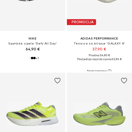
PROMOCIJA
NIKE
ADIDAS PERFORMANCE
Sportske cipele 'Defy All Day'
Tenisice za trčanje 'GALAXY 8'
64,90 €
37,90 €
Prvotno: 54,90 €
+
1
Posljednja najniža cijena:
32,94 €