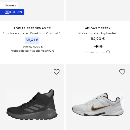
Unisex
KUPON
ADIDAS PERFORMANCE
ADIDAS TERREX
Sportske cipele 'CourtJam Control 3'
Niske cipele 'Anylander'
84,90 €
58,41 €
Prvotno: 75,00 €
Posljednja najniža cijena:
50,92 €