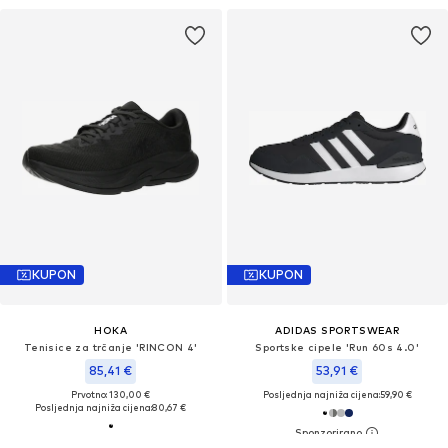
KUPON
KUPON
HOKA
ADIDAS SPORTSWEAR
Tenisice za trčanje 'RINCON 4'
Sportske cipele 'Run 60s 4.0'
85,41 €
53,91 €
Prvotno: 130,00 €
Posljednja najniža cijena:
59,90 €
Posljednja najniža cijena:
80,67 €