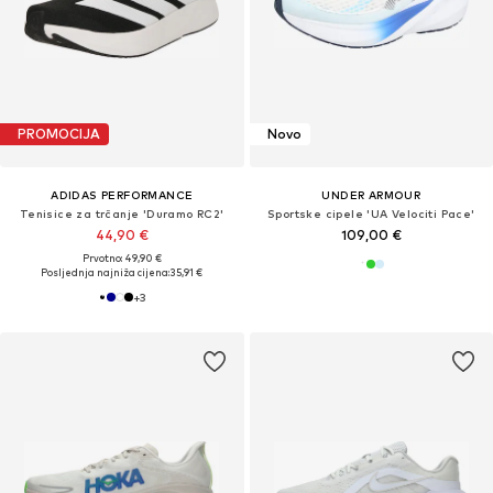
PROMOCIJA
Novo
ADIDAS PERFORMANCE
UNDER ARMOUR
Tenisice za trčanje 'Duramo RC2'
Sportske cipele 'UA Velociti Pace'
44,90 €
109,00 €
Prvotno: 49,90 €
Posljednja najniža cijena:
35,91 €
+
3