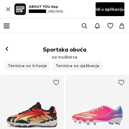
ABOUT YOU App
Idi u aplikaciju
(152.700)
Sportska obuća
za muškarce
Tenisice za trčanje
Tenisice za vježbanje