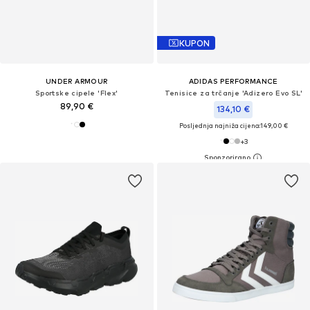
KUPON
UNDER ARMOUR
ADIDAS PERFORMANCE
Sportske cipele 'Flex'
Tenisice za trčanje 'Adizero Evo SL'
89,90 €
134,10 €
Posljednja najniža cijena:
149,00 €
+
3