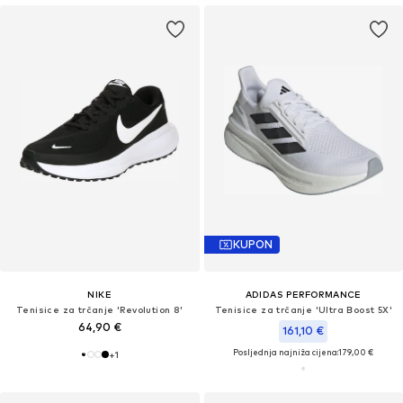
KUPON
NIKE
ADIDAS PERFORMANCE
Tenisice za trčanje 'Revolution 8'
Tenisice za trčanje 'Ultra Boost 5X'
64,90 €
161,10 €
Posljednja najniža cijena:
179,00 €
+
1