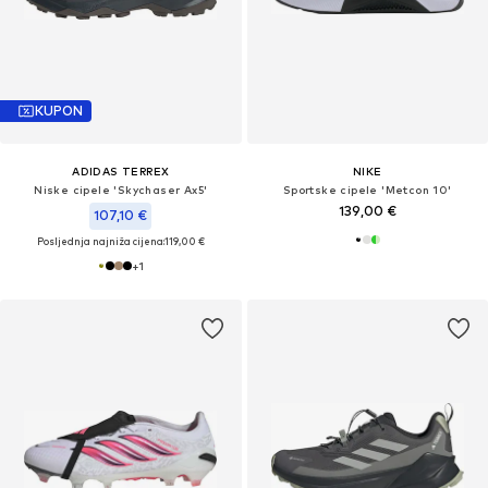
KUPON
ADIDAS TERREX
NIKE
Niske cipele 'Skychaser Ax5'
Sportske cipele 'Metcon 10'
139,00 €
107,10 €
Posljednja najniža cijena:
119,00 €
+
1