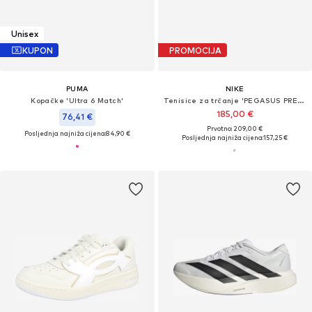
Unisex
KUPON
PROMOCIJA
PUMA
NIKE
Kopačke 'Ultra 6 Match'
Tenisice za trčanje 'PEGASUS PREMIUM'
185,00 €
76,41 €
Prvotno: 209,00 €
Posljednja najniža cijena:
84,90 €
Posljednja najniža cijena:
157,25 €