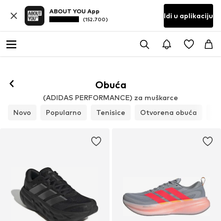
ABOUT YOU App
Idi u aplikaciju
(152.700)
Obuća
(ADIDAS PERFORMANCE) za muškarce
Novo
Popularno
Tenisice
Otvorena obuća
Ni