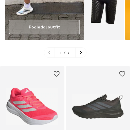
Pogledaj outfit
1
/
3