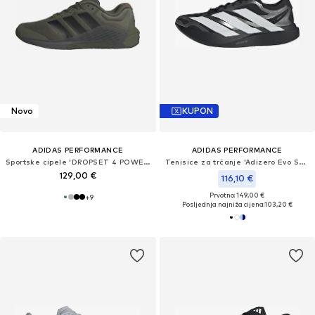
Novo
KUPON
ADIDAS PERFORMANCE
ADIDAS PERFORMANCE
Sportske cipele 'DROPSET 4 POWER'
Tenisice za trčanje 'Adizero Evo SL Exo'
129,00 €
116,10 €
Prvotno: 149,00 €
+
9
Posljednja najniža cijena:
103,20 €