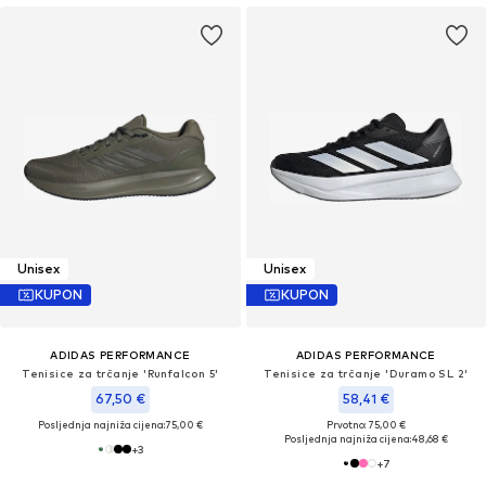
Unisex
Unisex
KUPON
KUPON
ADIDAS PERFORMANCE
ADIDAS PERFORMANCE
Tenisice za trčanje 'Runfalcon 5'
Tenisice za trčanje 'Duramo SL 2'
67,50 €
58,41 €
Posljednja najniža cijena:
75,00 €
Prvotno: 75,00 €
Posljednja najniža cijena:
48,68 €
+
3
+
7