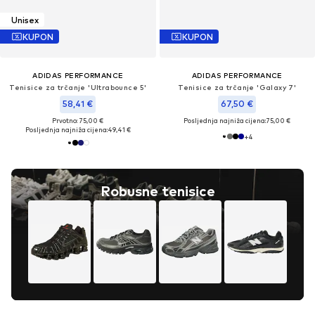
Unisex
KUPON
KUPON
ADIDAS PERFORMANCE
ADIDAS PERFORMANCE
Tenisice za trčanje 'Ultrabounce 5'
Tenisice za trčanje 'Galaxy 7'
58,41 €
67,50 €
Prvotno: 75,00 €
Posljednja najniža cijena:
75,00 €
Posljednja najniža cijena:
49,41 €
+
4
Robusne tenisice