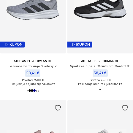
KUPON
KUPON
ADIDAS PERFORMANCE
ADIDAS PERFORMANCE
Tenisice za trčanje 'Galaxy 7'
Sportske cipele 'CourtJam Control 3'
58,41 €
58,41 €
Prvotno: 75,00 €
Prvotno: 75,00 €
Posljednja najniža cijena:
50,92 €
Posljednja najniža cijena:
58,41 €
+
4