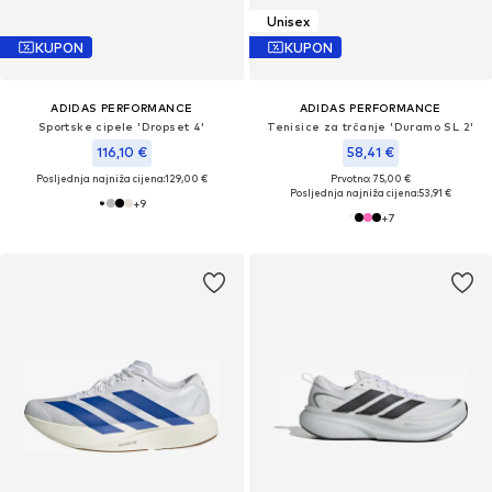
Unisex
KUPON
KUPON
ADIDAS PERFORMANCE
ADIDAS PERFORMANCE
Sportske cipele 'Dropset 4'
Tenisice za trčanje 'Duramo SL 2'
116,10 €
58,41 €
Posljednja najniža cijena:
129,00 €
Prvotno: 75,00 €
Posljednja najniža cijena:
53,91 €
+
9
+
7