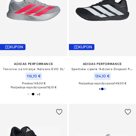
KUPON
KUPON
ADIDAS PERFORMANCE
ADIDAS PERFORMANCE
Tenisice za trčanje 'Adizero EVO SL'
Sportske cipele 'Adizero Dropset Pro'
116,10 €
134,10 €
Prvotno: 149,00 €
Posljednja najniža cijena:
149,00 €
Posljednja najniža cijena:
116,10 €
+
3