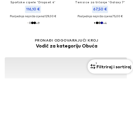
Sportske cipele 'Dropset 4'
Tenisice za trčanje 'Galaxy 7'
116,10 €
67,50 €
Posljednja najniža cijena:
129,00 €
Posljednja najniža cijena:
75,00 €
+
9
+
4
PRONAĐI ODGOVARAJUĆI KROJ
Vodič za kategoriju Obuća
1
Filtriraj i sortiraj