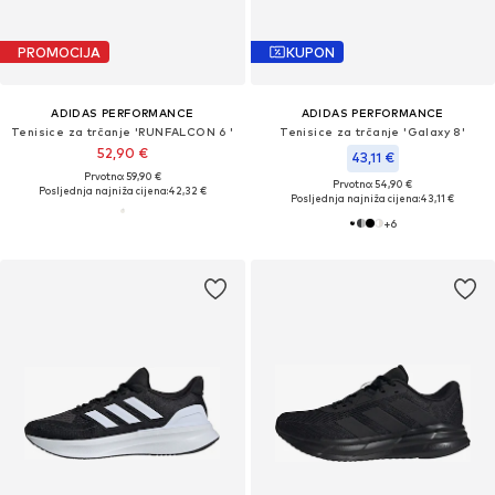
PROMOCIJA
KUPON
ADIDAS PERFORMANCE
ADIDAS PERFORMANCE
Tenisice za trčanje 'RUNFALCON 6 '
Tenisice za trčanje 'Galaxy 8'
52,90 €
43,11 €
Prvotno: 59,90 €
Prvotno: 54,90 €
Posljednja najniža cijena:
42,32 €
Posljednja najniža cijena:
43,11 €
+
6