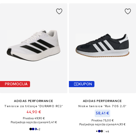
PROMOCIJA
KUPON
ADIDAS PERFORMANCE
ADIDAS PERFORMANCE
Tenisice za trčanje 'DURAMO RC2'
Niske tenisice 'Run 70S 2.0'
44,90 €
58,41 €
Prvotno: 49,90 €
Prvotno: 75,00 €
Posljednja najniža cijena:
40,41 €
Posljednja najniža cijena:
44,93 €
+
2
+
4