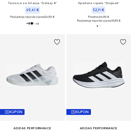
Tenisice za trčanje 'Galaxy 8'
Sportske cipele 'Dropset'
49,41 €
52,11 €
Posljednja najniža cijena:
54,90 €
Prvotno: 64,90 €
Posljednja najniža cijena:
35,92 €
+
6
KUPON
KUPON
ADIDAS PERFORMANCE
ADIDAS PERFORMANCE