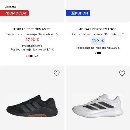
Unisex
PROMOCIJA
KUPON
ADIDAS PERFORMANCE
ADIDAS PERFORMANCE
Tenisice za trčanje 'Runfalcon 6'
Tenisice za trčanje 'Runfalcon 6'
47,90 €
53,91 €
Prvotno: 59,90 €
Posljednja najniža cijena:
59,90 €
Posljednja najniža cijena:
43,11 €
+
4