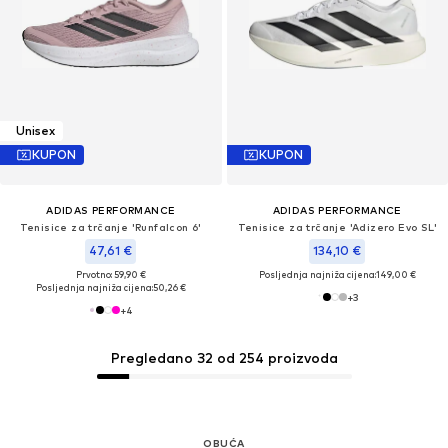
Unisex
KUPON
KUPON
ADIDAS PERFORMANCE
ADIDAS PERFORMANCE
Tenisice za trčanje 'Runfalcon 6'
Tenisice za trčanje 'Adizero Evo SL'
47,61 €
134,10 €
Prvotno: 59,90 €
Posljednja najniža cijena:
149,00 €
Posljednja najniža cijena:
50,26 €
+
3
+
4
Pregledano 32 od 254 proizvoda
OBUĆA