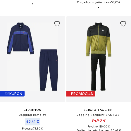
Posljednja najniža cijena:
55,92 €
KUPON
PROMOCIJA
CHAMPION
SERGIO TACCHINI
Jogging komplet
Jogging komplet 'SANTOS'
94,90 €
49,41 €
Prvotno: 159,00 €
Prvotno: 79,90 €
Posljednja najniža cijena:
80,67 €