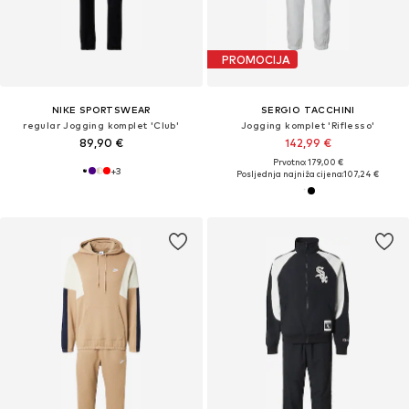
PROMOCIJA
NIKE SPORTSWEAR
SERGIO TACCHINI
regular Jogging komplet 'Club'
Jogging komplet 'Riflesso'
89,90 €
142,99 €
Prvotno: 179,00 €
+
3
Posljednja najniža cijena:
107,24 €