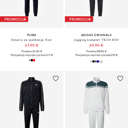
PROMOCIJA
PROMOCIJA
PUMA
ADIDAS ORIGINALS
Odjeća za vježbanje 'Ess'
Jogging komplet 'TECH ESS'
47,90 €
69,90 €
Prvotno: 54,90 €
Prvotno: 89,90 €
Posljednja najniža cijena:
43,11 €
Posljednja najniža cijena:
62,91 €
+
2