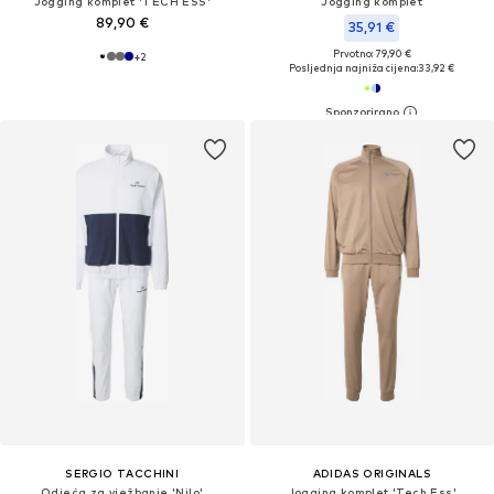
Jogging komplet 'TECH ESS'
Jogging komplet
89,90 €
35,91 €
Prvotno: 79,90 €
+
2
Posljednja najniža cijena:
33,92 €
SERGIO TACCHINI
ADIDAS ORIGINALS
Odjeća za vježbanje 'Nilo'
Jogging komplet 'Tech Ess'