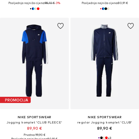
Posljednja najniža cijena:
98,10 €
-3%
Posljednja najniža cijena:
80,91 €
PROMOCIJA
NIKE SPORTSWEAR
NIKE SPORTSWEAR
Jogging komplet 'CLUB FLEECE'
regular Jogging komplet 'CLUB'
89,90 €
89,90 €
Prvotno: 99,90 €
+
3
Posljednja najniža cijena:
80,91 €