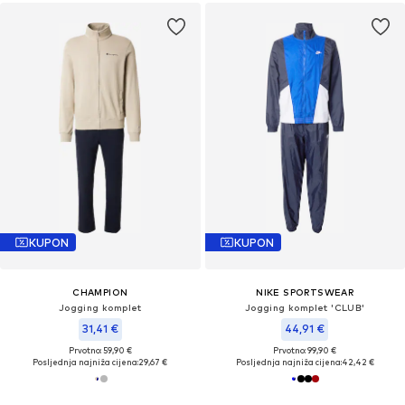
KUPON
KUPON
CHAMPION
NIKE SPORTSWEAR
Jogging komplet
Jogging komplet 'CLUB'
31,41 €
44,91 €
Prvotno: 59,90 €
Prvotno: 99,90 €
Posljednja najniža cijena:
29,67 €
Posljednja najniža cijena:
42,42 €