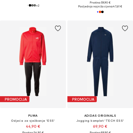
Prvotno: 59,90 €
+
2
Posljednja najniža cijena:
47,61 €
PROMOCIJA
PROMOCIJA
PUMA
ADIDAS ORIGINALS
Odjeća za vježbanje 'ESS'
Jogging komplet 'TECH ESS'
44,90 €
69,90 €
Prvotno: 54,90 €
Prvotno: 89,90 €