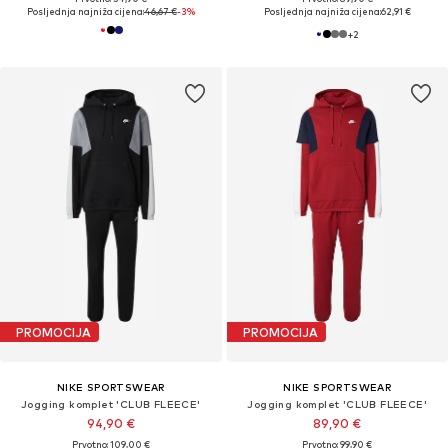
Posljednja najniža cijena:
46,67 €
-3%
Posljednja najniža cijena:
62,91 €
+
2
PROMOCIJA
PROMOCIJA
NIKE SPORTSWEAR
NIKE SPORTSWEAR
Jogging komplet 'CLUB FLEECE'
Jogging komplet 'CLUB FLEECE'
94,90 €
89,90 €
Prvotno: 109,00 €
Prvotno: 99,90 €