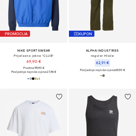
PROMOCIJA
KUPON
NIKE SPORTSWEAR
ALPHA INDUSTRIES
Prijelazna jakna 'CLUB'
regular Hlače
69,90 €
62,91 €
Prvotno: 99,90 €
Posljednja najniža cijena:
69,90 €
Posljednja najniža cijena:
27,96 €
+
1