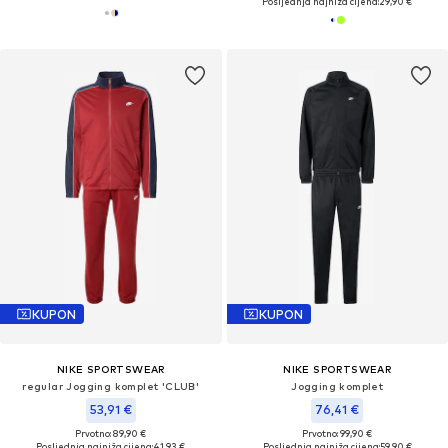
Posljednja najniža cijena:
29,90 €
KUPON
KUPON
NIKE SPORTSWEAR
NIKE SPORTSWEAR
regular Jogging komplet 'CLUB'
Jogging komplet
53,91 €
76,41 €
Prvotno: 89,90 €
Prvotno: 99,90 €
Posljednja najniža cijena:
41,93 €
Posljednja najniža cijena:
59,90 €