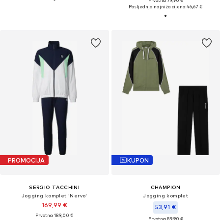
Prvotno: 79,90 €
Posljednja najniža cijena:
46,67 €
PROMOCIJA
KUPON
SERGIO TACCHINI
CHAMPION
Jogging komplet 'Nervo'
Jogging komplet
169,99 €
53,91 €
Prvotno: 189,00 €
Prvotno: 89,90 €