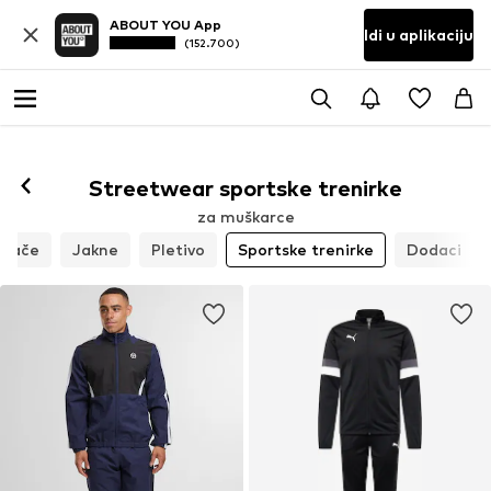
ABOUT YOU App
Idi u aplikaciju
(152.700)
Streetwear sportske trenirke
za muškarce
hlače
Jakne
Pletivo
Sportske trenirke
Dodaci