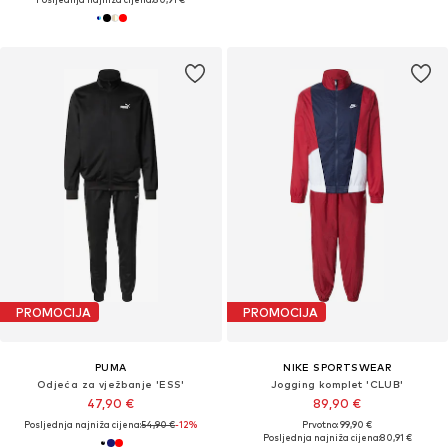
PROMOCIJA
PROMOCIJA
PUMA
NIKE SPORTSWEAR
Odjeća za vježbanje 'ESS'
Jogging komplet 'CLUB'
47,90 €
89,90 €
Posljednja najniža cijena:
54,90 €
-12%
Prvotno: 99,90 €
Posljednja najniža cijena:
80,91 €