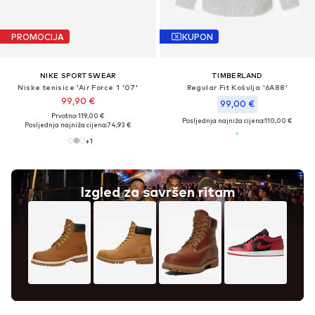
PROMOCIJA
KUPON
NIKE SPORTSWEAR
TIMBERLAND
Niske tenisice 'Air Force 1 '07'
Regular Fit Košulja '6A88'
99,90 €
99,00 €
Prvotno: 119,00 €
Posljednja najniža cijena:
110,00 €
Posljednja najniža cijena:
74,93 €
+
1
Izgled za savršen ritam