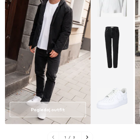
Pogledaj outfit
1
/
3