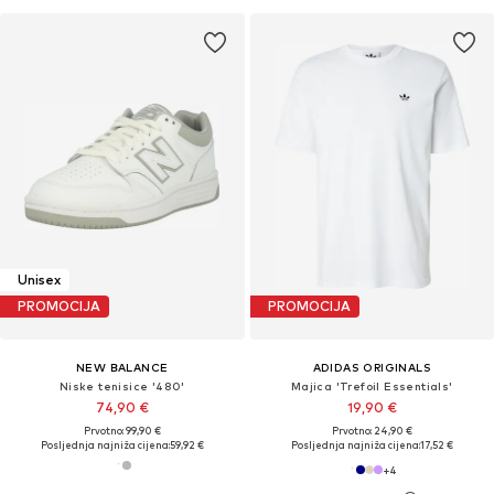
Unisex
PROMOCIJA
PROMOCIJA
NEW BALANCE
ADIDAS ORIGINALS
Niske tenisice '480'
Majica 'Trefoil Essentials'
74,90 €
19,90 €
Prvotno: 99,90 €
Prvotno: 24,90 €
Posljednja najniža cijena:
59,92 €
Posljednja najniža cijena:
17,52 €
+
4