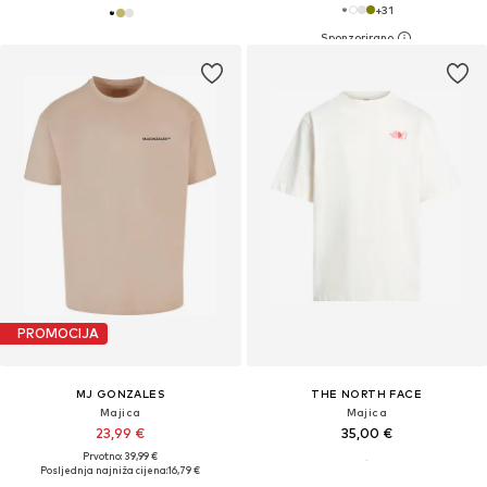
+
31
PROMOCIJA
MJ GONZALES
THE NORTH FACE
Majica
Majica
23,99 €
35,00 €
Prvotno: 39,99 €
Posljednja najniža cijena:
16,79 €