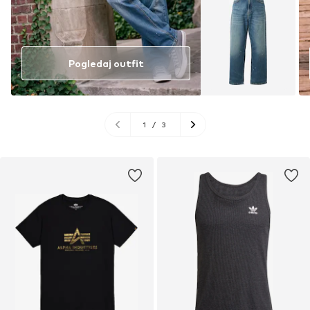
Pogledaj outfit
1
/
3