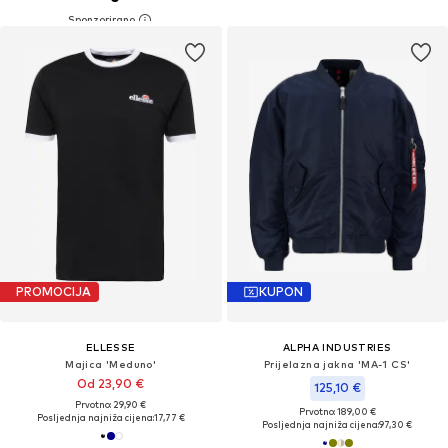
PROMOCIJA
KUPON
ELLESSE
ALPHA INDUSTRIES
Majica 'Meduno'
Prijelazna jakna 'MA-1 CS'
Od 23,90 €
125,10 €
Prvotno: 29,90 €
Prvotno: 189,00 €
Posljednja najniža cijena:
17,77 €
Posljednja najniža cijena:
97,30 €