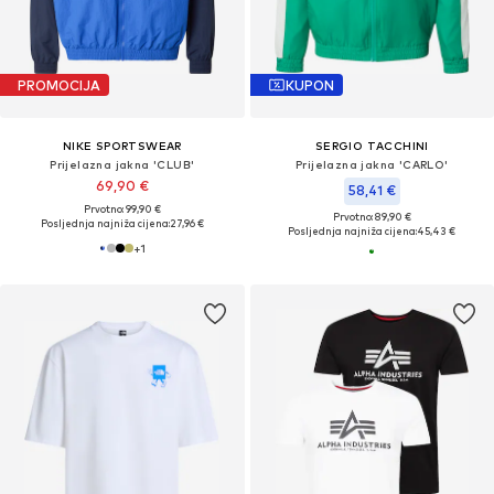
PROMOCIJA
KUPON
NIKE SPORTSWEAR
SERGIO TACCHINI
Prijelazna jakna 'CLUB'
Prijelazna jakna 'CARLO'
69,90 €
58,41 €
Prvotno: 99,90 €
Prvotno: 89,90 €
Posljednja najniža cijena:
27,96 €
Posljednja najniža cijena:
45,43 €
+
1