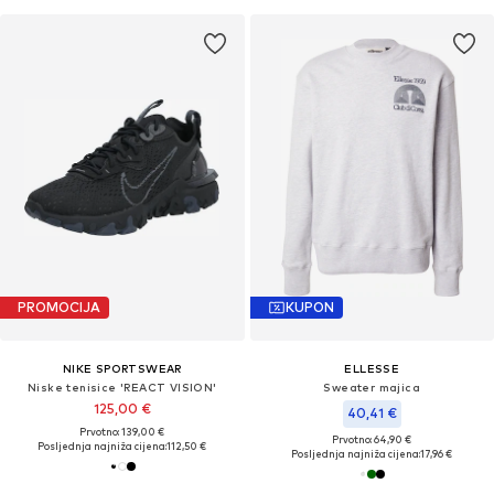
PROMOCIJA
KUPON
NIKE SPORTSWEAR
ELLESSE
Niske tenisice 'REACT VISION'
Sweater majica
125,00 €
40,41 €
Prvotno: 139,00 €
Prvotno: 64,90 €
Posljednja najniža cijena:
112,50 €
Posljednja najniža cijena:
17,96 €