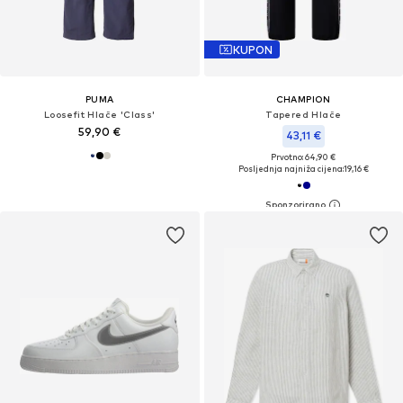
KUPON
PUMA
CHAMPION
Loosefit Hlače 'Class'
Tapered Hlače
59,90 €
43,11 €
Prvotno: 64,90 €
Posljednja najniža cijena:
19,16 €