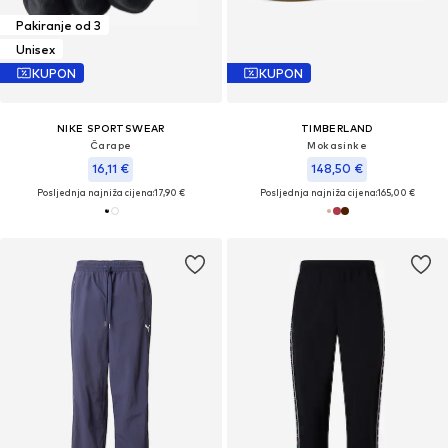
Pakiranje od 3
Unisex
KUPON
KUPON
NIKE SPORTSWEAR
TIMBERLAND
Čarape
Mokasinke
16,11 €
148,50 €
Posljednja najniža cijena:
17,90 €
Posljednja najniža cijena:
165,00 €