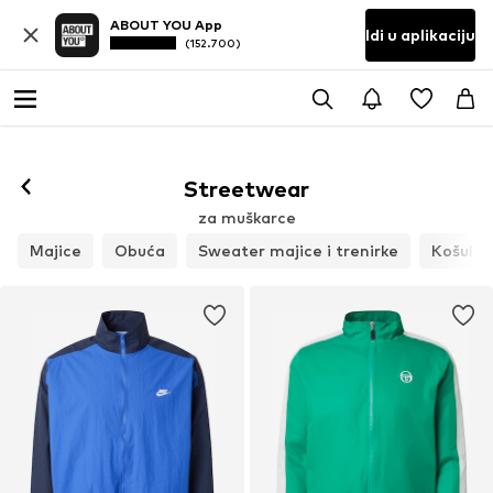
ABOUT YOU App
Idi u aplikaciju
(152.700)
Streetwear
za muškarce
Majice
Obuća
Sweater majice i trenirke
Košulje