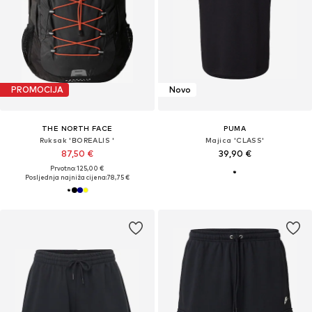
PROMOCIJA
Novo
THE NORTH FACE
PUMA
Ruksak 'BOREALIS '
Majica 'CLASS'
87,50 €
39,90 €
Prvotno: 125,00 €
Posljednja najniža cijena:
78,75 €