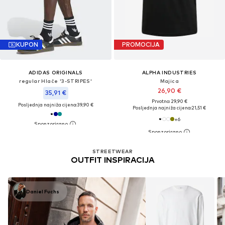
KUPON
PROMOCIJA
ADIDAS ORIGINALS
ALPHA INDUSTRIES
regular Hlače '3-STRIPES'
Majica
26,90 €
35,91 €
Prvotno: 29,90 €
Posljednja najniža cijena:
39,90 €
Posljednja najniža cijena:
21,51 €
+
6
STREETWEAR
OUTFIT INSPIRACIJA
Daniel Fuchs