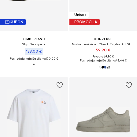
Unisex
KUPON
PROMOCIJA
TIMBERLAND
CONVERSE
Slip On cipele
Niske tenisice 'Chuck Taylor All Star Classic'
59,90 €
153,00 €
Prvotno: 69,90 €
Posljednja najniža cijena:
170,00 €
Posljednja najniža cijena:
45,44 €
+
5