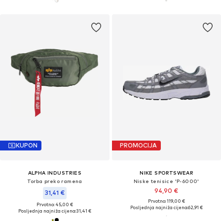
KUPON
PROMOCIJA
ALPHA INDUSTRIES
NIKE SPORTSWEAR
Torba preko ramena
Niske tenisice 'P-6000'
94,90 €
31,41 €
Prvotno: 119,00 €
Prvotno: 45,00 €
Posljednja najniža cijena:
62,91 €
Posljednja najniža cijena:
31,41 €