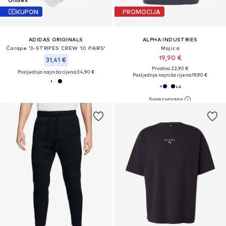
KUPON
PROMOCIJA
ADIDAS ORIGINALS
ALPHA INDUSTRIES
Čarape '3-STRIPES CREW 10 PAIRS'
Majica
19,90 €
31,41 €
Prvotno: 22,90 €
Posljednja najniža cijena:
34,90 €
Posljednja najniža cijena:
19,90 €
+
4