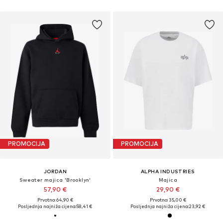
PROMOCIJA
PROMOCIJA
JORDAN
ALPHA INDUSTRIES
Sweater majica 'Brooklyn'
Majica
57,90 €
29,90 €
Prvotno: 64,90 €
Prvotno: 35,00 €
Posljednja najniža cijena:
58,41 €
Posljednja najniža cijena:
23,92 €