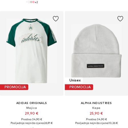
+
2
Unisex
PROMOCIJA
PROMOCIJA
ADIDAS ORIGINALS
ALPHA INDUSTRIES
Majica
Kapa
29,90 €
25,90 €
Prvotno: 34,90 €
Prvotno: 34,90 €
Posljednja najniža cijena:
26,91 €
Posljednja najniža cijena:
10,36 €