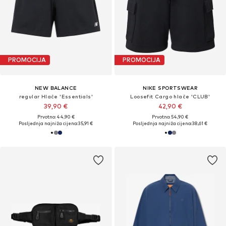
PROMOCIJA
PROMOCIJA
NEW BALANCE
NIKE SPORTSWEAR
regular Hlače 'Essentials'
Loosefit Cargo hlače 'CLUB'
39,90 €
42,90 €
Prvotno: 44,90 €
Prvotno: 54,90 €
Posljednja najniža cijena:
35,91 €
Posljednja najniža cijena:
38,61 €