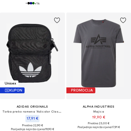
+
14
Unisex
KUPON
PROMOCIJA
ADIDAS ORIGINALS
ALPHA INDUSTRIES
Torba preko ramena 'Adicolor Classic Festival'
Majica
19,90 €
17,91 €
Prvotno: 23,00 €
Prvotno: 22,90 €
Posljednja najniža cijena:
17,91 €
Posljednja najniža cijena:
19,90 €