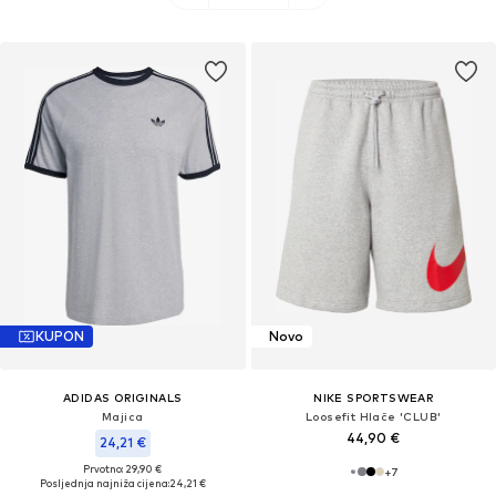
KUPON
Novo
ADIDAS ORIGINALS
NIKE SPORTSWEAR
Majica
Loosefit Hlače 'CLUB'
44,90 €
24,21 €
Prvotno: 29,90 €
+
7
Posljednja najniža cijena:
24,21 €