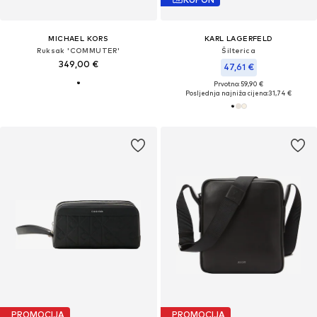
MICHAEL KORS
KARL LAGERFELD
Ruksak 'COMMUTER'
Šilterica
349,00 €
47,61 €
Prvotno: 59,90 €
Posljednja najniža cijena:
31,74 €
PROMOCIJA
PROMOCIJA