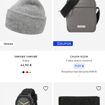
Unisex
KUPON
SAMSØE SAMSØE
CALVIN KLEIN
Kapa
Torba preko ramena
44,90 €
71,91 €
Posljednja najniža cijena:
79,90 €
+
4