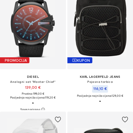
PROMOCIJA
KUPON
DIESEL
KARL LAGERFELD JEANS
Analogni sat 'Master Chief'
Pojasna torbica
139,00 €
116,10 €
Prvotno: 199,00 €
Posljednja najniža cijena:
129,00 €
Posljednja najniža cijena:
119,20 €