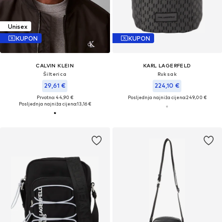
Unisex
KUPON
KUPON
CALVIN KLEIN
KARL LAGERFELD
Šilterica
Ruksak
29,61 €
224,10 €
Prvotno: 44,90 €
Posljednja najniža cijena:
249,00 €
Posljednja najniža cijena:
13,16 €