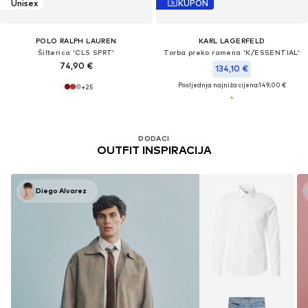
Unisex
KUPON
POLO RALPH LAUREN
KARL LAGERFELD
Šilterica 'CLS SPRT'
Torba preko ramena 'K/ESSENTIAL'
74,90 €
134,10 €
Posljednja najniža cijena:
149,00 €
+
25
DODACI
OUTFIT INSPIRACIJA
Diego Alvarez