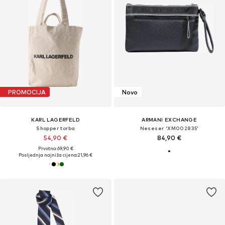
PROMOCIJA
Novo
KARL LAGERFELD
ARMANI EXCHANGE
Shopper torba
Neseser 'XM002835'
54,90 €
84,90 €
Prvotno: 69,90 €
Posljednja najniža cijena:
21,96 €