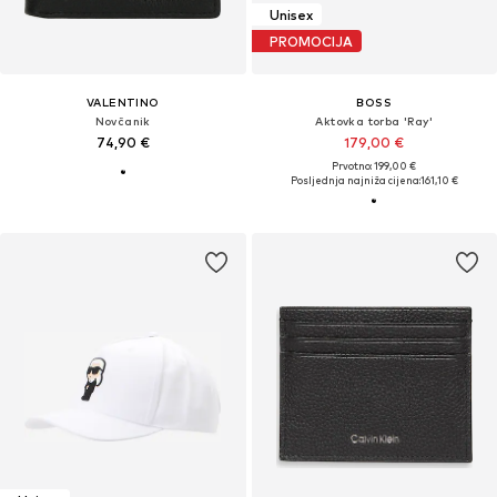
Unisex
PROMOCIJA
VALENTINO
BOSS
Novčanik
Aktovka torba 'Ray'
74,90 €
179,00 €
Prvotno: 199,00 €
Posljednja najniža cijena:
161,10 €