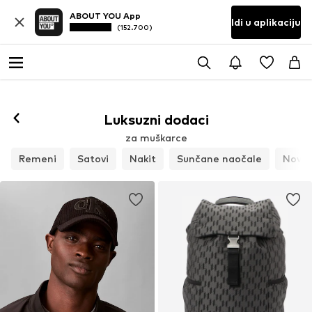
ABOUT YOU App
Idi u aplikaciju
(152.700)
Luksuzni dodaci
za muškarce
Remeni
Satovi
Nakit
Sunčane naočale
Novča