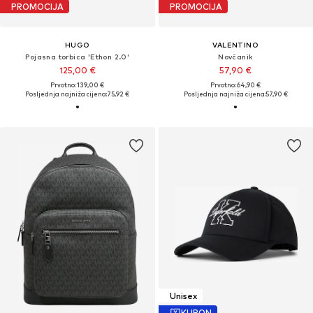
PROMOCIJA
PROMOCIJA
HUGO
VALENTINO
Pojasna torbica 'Ethon 2.0'
Novčanik
125,00 €
57,90 €
Prvotno: 139,00 €
Prvotno: 64,90 €
Posljednja najniža cijena:
75,92 €
Posljednja najniža cijena:
57,90 €
Unisex
KUPON