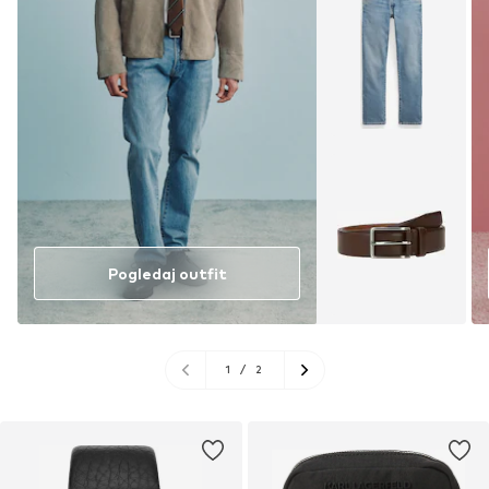
Pogledaj outfit
1
/
2