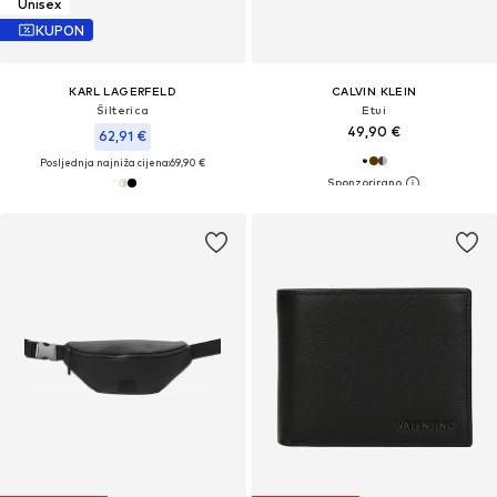
Unisex
KUPON
KARL LAGERFELD
CALVIN KLEIN
Šilterica
Etui
49,90 €
62,91 €
Posljednja najniža cijena:
69,90 €