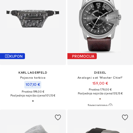
KUPON
PROMOCIJA
KARL LAGERFELD
DIESEL
Pojasna torbica
Analogni sat 'Master Chief'
159,00 €
107,10 €
Prvotno: 179,00 €
Prvotno: 199,00 €
Posljednja najniža cijena:
135,15 €
Posljednja najniža cijena:
101,15 €