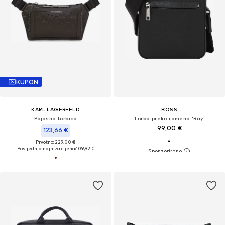
KUPON
KARL LAGERFELD
BOSS
Pojasna torbica
Torba preko ramena 'Ray'
99,00 €
123,66 €
Prvotno: 229,00 €
Posljednja najniža cijena:
109,92 €