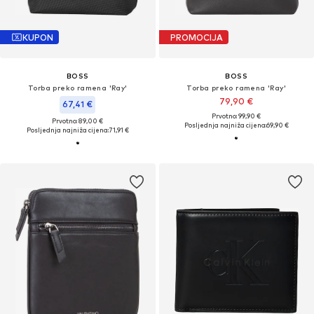
KUPON
PROMOCIJA
BOSS
BOSS
Torba preko ramena 'Ray'
Torba preko ramena 'Ray'
79,90 €
67,41 €
Prvotno: 99,90 €
Prvotno: 89,00 €
Posljednja najniža cijena:
69,90 €
Posljednja najniža cijena:
71,91 €