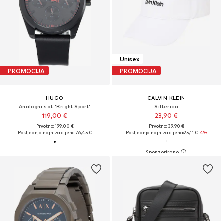
Unisex
PROMOCIJA
PROMOCIJA
HUGO
CALVIN KLEIN
Analogni sat 'Bright Sport'
Šilterica
119,00 €
23,90 €
Prvotno: 199,00 €
Prvotno: 39,90 €
Posljednja najniža cijena:
76,45 €
Posljednja najniža cijena:
25,11 €
-4%