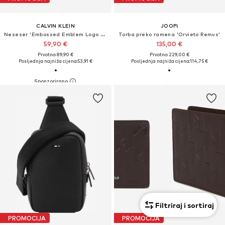
CALVIN KLEIN
JOOP!
Neseser 'Embossed Emblem Logo Dopp Kit'
Torba preko ramena 'Orvieto Remus'
59,90 €
135,00 €
Prvotno: 89,90 €
Prvotno: 229,00 €
Posljednja najniža cijena:
53,91 €
Posljednja najniža cijena:
114,75 €
Filtriraj i sortiraj
PROMOCIJA
PROMOCIJA