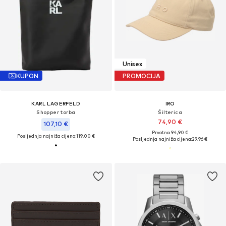
Unisex
KUPON
PROMOCIJA
KARL LAGERFELD
IRO
Shopper torba
Šilterica
74,90 €
107,10 €
Prvotno: 94,90 €
Posljednja najniža cijena:
119,00 €
Posljednja najniža cijena:
29,96 €