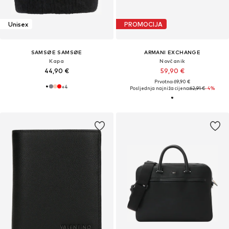
Unisex
PROMOCIJA
SAMSØE SAMSØE
ARMANI EXCHANGE
Kapa
Novčanik
44,90 €
59,90 €
Prvotno: 69,90 €
+
4
Posljednja najniža cijena:
62,91 €
-4%