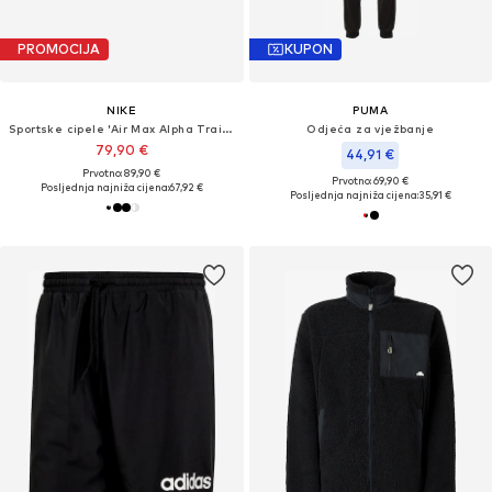
PROMOCIJA
KUPON
NIKE
PUMA
Sportske cipele 'Air Max Alpha Trainer 6'
Odjeća za vježbanje
79,90 €
44,91 €
Prvotno: 89,90 €
Prvotno: 69,90 €
Posljednja najniža cijena:
67,92 €
Posljednja najniža cijena:
35,91 €