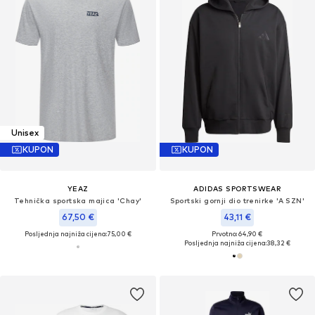
Unisex
KUPON
KUPON
YEAZ
ADIDAS SPORTSWEAR
Tehnička sportska majica 'Chay'
Sportski gornji dio trenirke 'A SZN'
67,50 €
43,11 €
Posljednja najniža cijena:
75,00 €
Prvotno: 64,90 €
Posljednja najniža cijena:
38,32 €