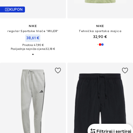
KUPON
NIKE
NIKE
regular Sportske hlače 'MILER'
Tehnička sportska majica
32,90 €
38,61 €
Prvotno: 47,90 €
Posljednja najniža cijena:
32,18 €
Filtriraj i sortiraj