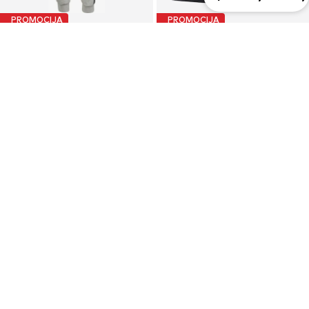
PROMOCIJA
PROMOCIJA
ADIDAS SPORTSWEAR
NIKE
Tapered Sportske hlače
regular Sportske hlače
39,90 €
37,90 €
Prvotno: 49,90 €
Prvotno: 42,90 €
Posljednja najniža cijena:
27,92 €
Posljednja najniža cijena:
29,90 €
+
1