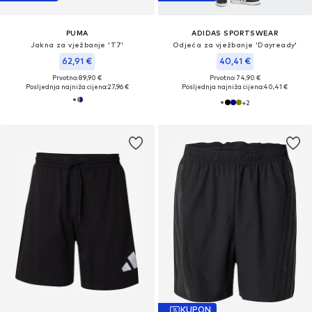
PUMA
ADIDAS SPORTSWEAR
Jakna za vježbanje 'T7'
Odjeća za vježbanje 'Dayready'
62,91 €
40,41 €
Prvotno: 89,90 €
Prvotno: 74,90 €
Posljednja najniža cijena:
27,96 €
Posljednja najniža cijena:
40,41 €
+
2
KUPON