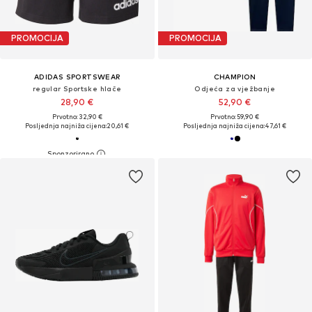
PROMOCIJA
PROMOCIJA
ADIDAS SPORTSWEAR
CHAMPION
regular Sportske hlače
Odjeća za vježbanje
28,90 €
52,90 €
Prvotno: 32,90 €
Prvotno: 59,90 €
Posljednja najniža cijena:
20,61 €
Posljednja najniža cijena:
47,61 €