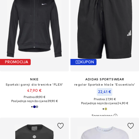
PROMOCIJA
KUPON
NIKE
ADIDAS SPORTSWEAR
Sportski gornji dio trenirke 'FLEX'
regular Sportske hlače 'Essentials'
47,90 €
22,41 €
Prvotno: 69,90 €
Prvotno: 27,90 €
Posljednja najniža cijena:
39,90 €
Posljednja najniža cijena:
24,90 €