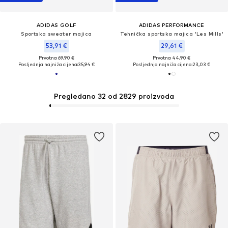
ADIDAS GOLF
ADIDAS PERFORMANCE
Sportska sweater majica
Tehnička sportska majica 'Les Mills'
53,91 €
29,61 €
Prvotno: 69,90 €
Prvotno: 44,90 €
Posljednja najniža cijena:
35,94 €
Posljednja najniža cijena:
23,03 €
Pregledano 32 od 2829 proizvoda