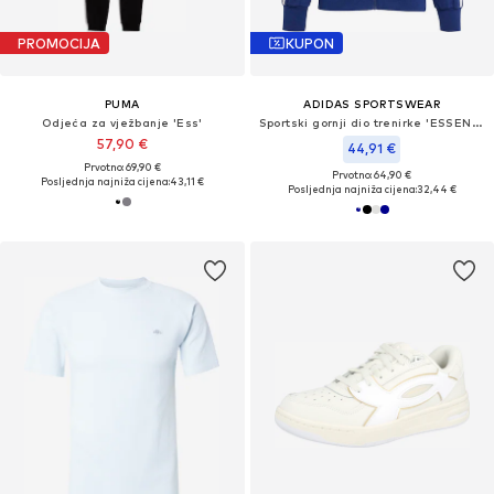
PROMOCIJA
KUPON
PUMA
ADIDAS SPORTSWEAR
Odjeća za vježbanje 'Ess'
Sportski gornji dio trenirke 'ESSENTIALS'
57,90 €
44,91 €
Prvotno: 69,90 €
Prvotno: 64,90 €
Posljednja najniža cijena:
43,11 €
Posljednja najniža cijena:
32,44 €