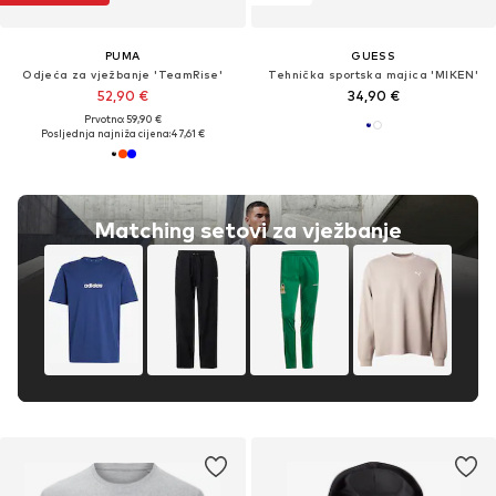
PUMA
GUESS
Odjeća za vježbanje 'TeamRise'
Tehnička sportska majica 'MIKEN'
52,90 €
34,90 €
Prvotno: 59,90 €
Posljednja najniža cijena:
47,61 €
Matching setovi za vježbanje