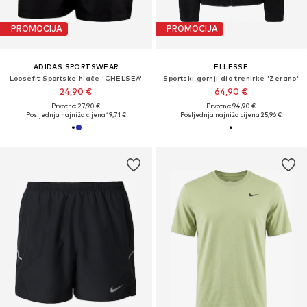
PROMOCIJA
PROMOCIJA
ADIDAS SPORTSWEAR
ELLESSE
Loosefit Sportske hlače 'CHELSEA'
Sportski gornji dio trenirke 'Zerano'
24,90 €
64,90 €
Prvotno: 27,90 €
Prvotno: 94,90 €
Posljednja najniža cijena:
19,71 €
Posljednja najniža cijena:
25,96 €