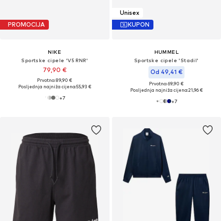
Unisex
PROMOCIJA
KUPON
NIKE
HUMMEL
Sportske cipele 'V5 RNR'
Sportske cipele 'Stadil'
79,90 €
Od 49,41 €
Prvotno: 89,90 €
Prvotno: 69,90 €
Posljednja najniža cijena:
55,93 €
Posljednja najniža cijena:
21,96 €
+
7
+
7