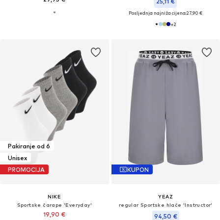
25,11 €
Posljednja najniža cijena:
27,90 €
+
2
Pakiranje od 6
Unisex
PROMOCIJA
KUPON
NIKE
YEAZ
Sportske čarape 'Everyday'
regular Sportske hlače 'Instructor'
19,90 €
94,50 €