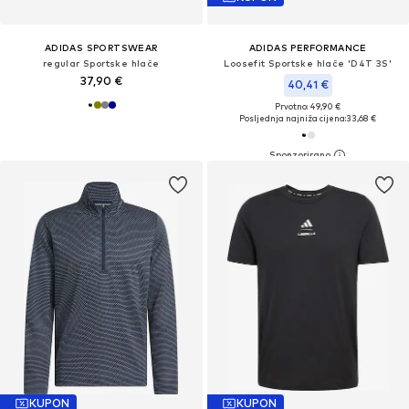
ADIDAS SPORTSWEAR
ADIDAS PERFORMANCE
regular Sportske hlače
Loosefit Sportske hlače 'D4T 3S'
37,90 €
40,41 €
Prvotno: 49,90 €
Posljednja najniža cijena:
33,68 €
KUPON
KUPON