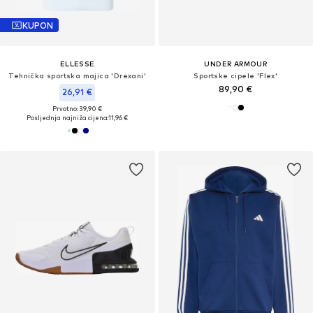
KUPON
ELLESSE
UNDER ARMOUR
Tehnička sportska majica 'Drexani'
Sportske cipele 'Flex'
89,90 €
26,91 €
Prvotno: 39,90 €
Posljednja najniža cijena:
11,96 €