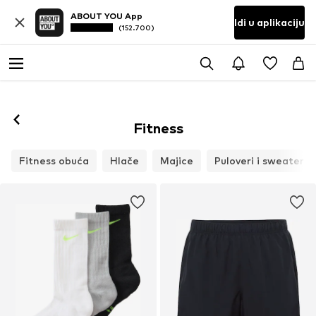
ABOUT YOU App
Idi u aplikaciju
(152.700)
Fitness
Fitness obuća
Hlače
Majice
Puloveri i sweater m