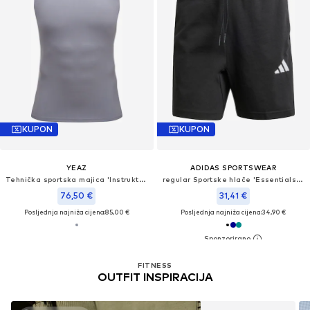
KUPON
KUPON
YEAZ
ADIDAS SPORTSWEAR
Tehnička sportska majica 'Instruktor'
regular Sportske hlače 'Essentials 3-Stripes Single Jersey Shorts'
76,50 €
31,41 €
Posljednja najniža cijena:
85,00 €
Posljednja najniža cijena:
34,90 €
FITNESS
OUTFIT INSPIRACIJA