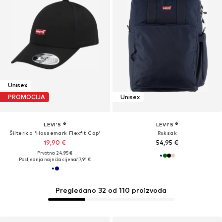
Unisex
PROMOCIJA
Unisex
LEVI'S ®
LEVI'S ®
Šilterica 'Housemark Flexfit Cap'
Ruksak
19,90 €
54,95 €
Prvotno: 24,95 €
Posljednja najniža cijena:
17,91 €
Pregledano 32 od 110 proizvoda