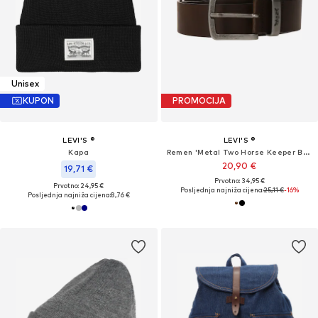
Unisex
KUPON
PROMOCIJA
LEVI'S ®
LEVI'S ®
Kapa
Remen 'Metal Two Horse Keeper Belt'
20,90 €
19,71 €
Prvotno: 34,95 €
Prvotno: 24,95 €
Posljednja najniža cijena:
25,11 €
-16%
Posljednja najniža cijena:
8,76 €