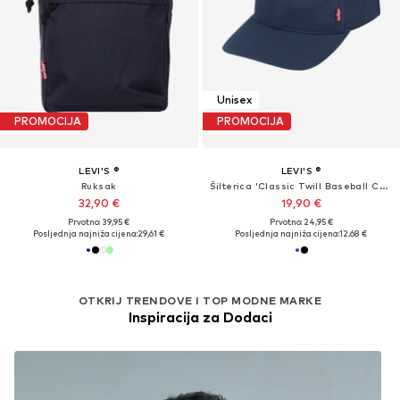
Unisex
PROMOCIJA
PROMOCIJA
LEVI'S ®
LEVI'S ®
Ruksak
Šilterica 'Classic Twill Baseball Cap'
32,90 €
19,90 €
Prvotno: 39,95 €
Prvotno: 24,95 €
Posljednja najniža cijena:
29,61 €
Posljednja najniža cijena:
12,68 €
OTKRIJ TRENDOVE I TOP MODNE MARKE
Inspiracija za Dodaci