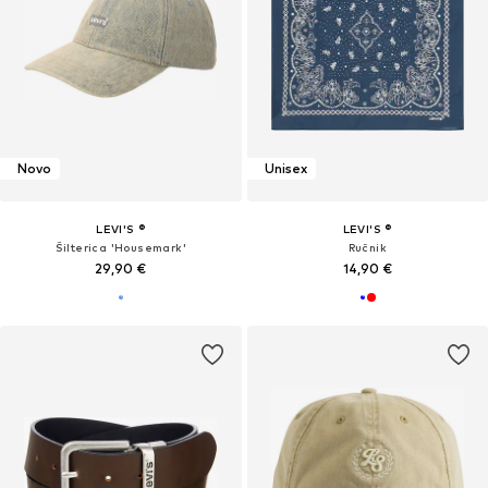
Novo
Unisex
LEVI'S ®
LEVI'S ®
Šilterica 'Housemark'
Ručnik
29,90 €
14,90 €