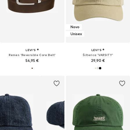
Novo
Unisex
LEVI'S ®
LEVI'S ®
Remen 'Reversible Core Belt'
Šilterica 'VARSITY'
54,95 €
29,90 €