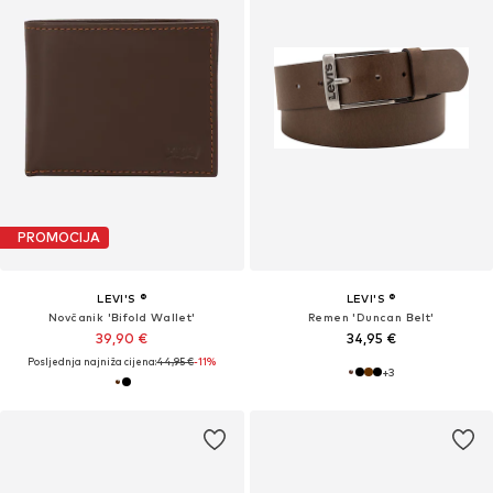
PROMOCIJA
LEVI'S ®
LEVI'S ®
Novčanik 'Bifold Wallet'
Remen 'Duncan Belt'
39,90 €
34,95 €
Posljednja najniža cijena:
44,95 €
-11%
+
3