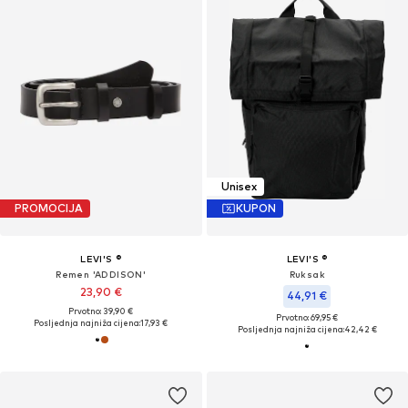
Unisex
PROMOCIJA
KUPON
LEVI'S ®
LEVI'S ®
Remen 'ADDISON'
Ruksak
23,90 €
44,91 €
Prvotno: 39,90 €
Prvotno: 69,95 €
Posljednja najniža cijena:
17,93 €
Posljednja najniža cijena:
42,42 €