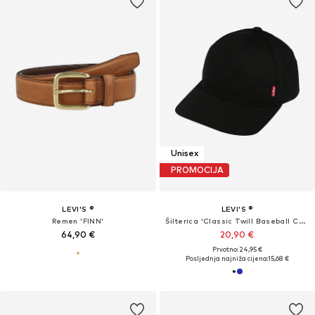
Unisex
PROMOCIJA
LEVI'S ®
LEVI'S ®
Remen 'FINN'
Šilterica 'Classic Twill Baseball Cap'
64,90 €
20,90 €
Prvotno: 24,95 €
Posljednja najniža cijena:
15,68 €