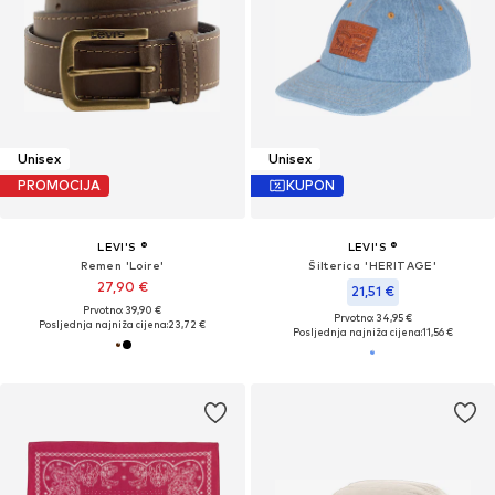
Unisex
Unisex
PROMOCIJA
KUPON
LEVI'S ®
LEVI'S ®
Remen 'Loire'
Šilterica 'HERITAGE'
27,90 €
21,51 €
Prvotno: 39,90 €
Prvotno: 34,95 €
Posljednja najniža cijena:
23,72 €
Posljednja najniža cijena:
11,56 €