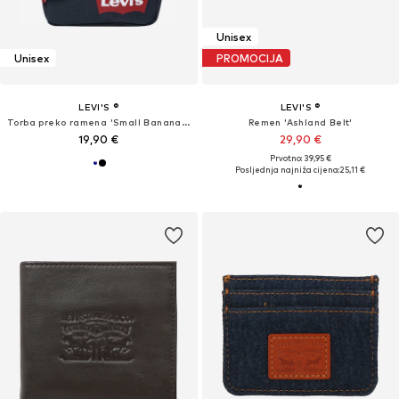
Unisex
Unisex
PROMOCIJA
LEVI'S ®
LEVI'S ®
Torba preko ramena 'Small Banana Sling - Wordmark'
Remen 'Ashland Belt'
19,90 €
29,90 €
Prvotno: 39,95 €
Posljednja najniža cijena:
25,11 €