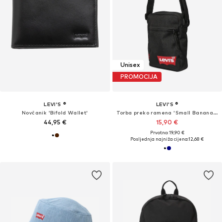
Unisex
PROMOCIJA
LEVI'S ®
LEVI'S ®
Novčanik 'Bifold Wallet'
Torba preko ramena 'Small Banana Sling - Wordmark'
44,95 €
15,90 €
Prvotno: 19,90 €
Posljednja najniža cijena:
12,68 €