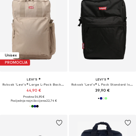
Unisex
PROMOCIJA
LEVI'S ®
LEVI'S ®
Ruksak 'Levi's® Large L-Pack Backpack'
Ruksak 'Levi's® L Pack Standard Issue'
44,90 €
39,90 €
Prvotno: 54,95 €
Posljednja najniža cijena:
22,74 €