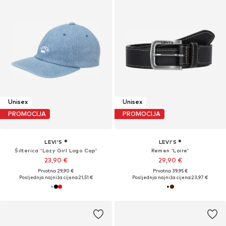
Unisex
Unisex
PROMOCIJA
PROMOCIJA
LEVI'S ®
LEVI'S ®
Šilterica 'Lazy Girl Logo Cap'
Remen 'Loire'
23,90 €
29,90 €
Prvotno: 29,90 €
Prvotno: 39,95 €
Posljednja najniža cijena:
21,51 €
Posljednja najniža cijena:
23,97 €