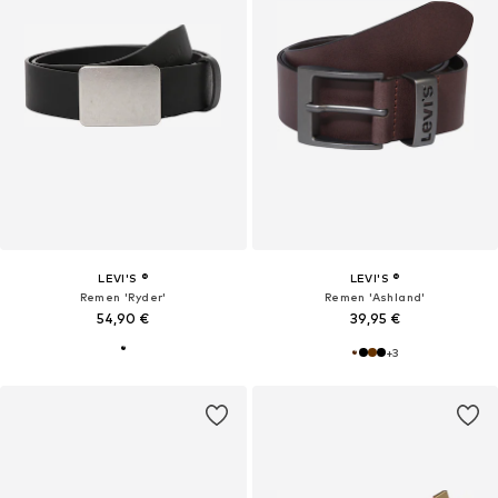
LEVI'S ®
LEVI'S ®
Remen 'Ryder'
Remen 'Ashland'
54,90 €
39,95 €
+
3