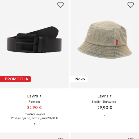
PROMOCIJA
Novo
LEVI'S ®
LEVI'S ®
Remen
Šešir 'Batwing'
32,90 €
29,90 €
Prvotno: 54,95 €
Posljednja najniža cijena:
23,60 €