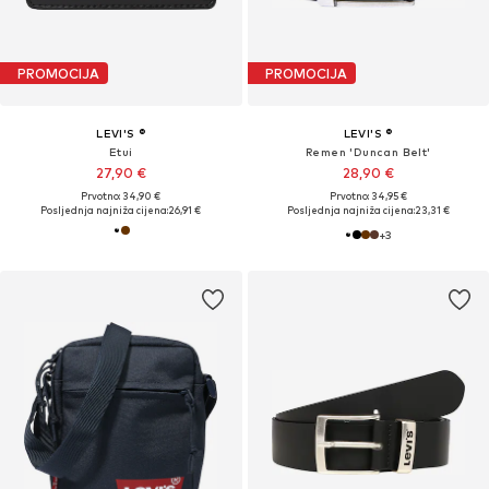
PROMOCIJA
PROMOCIJA
LEVI'S ®
LEVI'S ®
Etui
Remen 'Duncan Belt'
27,90 €
28,90 €
Prvotno: 34,90 €
Prvotno: 34,95 €
Posljednja najniža cijena:
26,91 €
Posljednja najniža cijena:
23,31 €
+
3