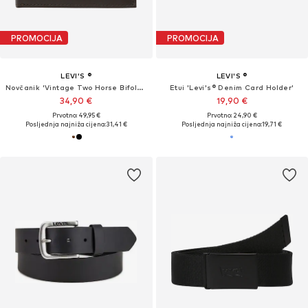
PROMOCIJA
PROMOCIJA
LEVI'S ®
LEVI'S ®
Novčanik 'Vintage Two Horse Bifold Coin Wallet'
Etui 'Levi's® Denim Card Holder'
34,90 €
19,90 €
Prvotno: 49,95 €
Prvotno: 24,90 €
Posljednja najniža cijena:
31,41 €
Posljednja najniža cijena:
19,71 €