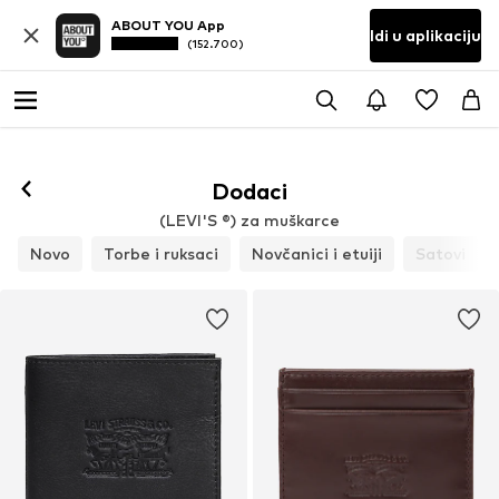
ABOUT YOU App
Idi u aplikaciju
(152.700)
Dodaci
(LEVI'S ®) za muškarce
Novo
Torbe i ruksaci
Novčanici i etuiji
Satovi