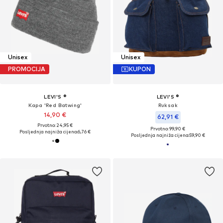
Unisex
Unisex
PROMOCIJA
KUPON
LEVI'S ®
LEVI'S ®
Kapa 'Red Batwing'
Ruksak
14,90 €
62,91 €
Prvotno: 24,95 €
Prvotno: 99,90 €
Posljednja najniža cijena:
6,76 €
Posljednja najniža cijena:
59,90 €