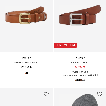
PROMOCIJA
LEVI'S ®
LEVI'S ®
Remen 'ADDISON'
Remen 'Free'
39,90 €
27,90 €
Prvotno: 34,95 €
Posljednja najniža cijena:
22,32 €
+
3