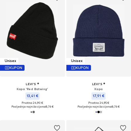
Unisex
Unisex
KUPON
KUPON
LEVI'S ®
LEVI'S ®
Kapa 'Red Batwing'
Kapa
13,41 €
17,91 €
Prvotno: 24,90 €
Prvotno: 24,95 €
Posljednja najniža cijena:
8,76 €
Posljednja najniža cijena:
8,76 €