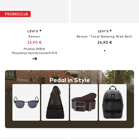
PROMOCIJA
LEVI'S ®
LEVI'S ®
Remen
Remen 'Tonal Batwing Web Belt'
23,90 €
24,90 €
Prvotno: 29,95 €
Posljednja najniža cijena:
21,51 €
Pedal in Style