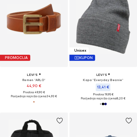
Unisex
PROMOCIJA
KUPON
LEVI'S ®
LEVI'S ®
Remen 'ARLO'
Kapa 'Everyday Beanie'
44,90 €
13,41 €
Prvotno: 49,90 €
Prvotno: 19,95 €
Posljednja najniža cijena:
34,93 €
Posljednja najniža cijena:
8,20 €