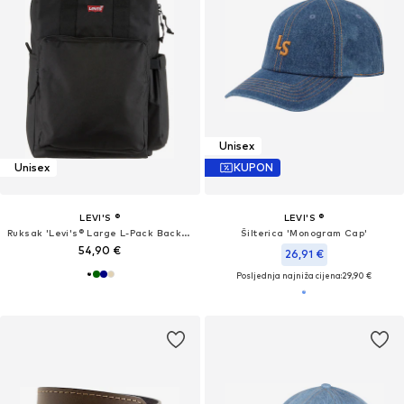
Unisex
Unisex
KUPON
LEVI'S ®
LEVI'S ®
Ruksak 'Levi's® Large L-Pack Backpack'
Šilterica 'Monogram Cap'
54,90 €
26,91 €
Posljednja najniža cijena:
29,90 €