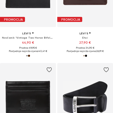
PROMOCIJA
PROMOCIJA
LEVI'S ®
LEVI'S ®
Novčanik 'Vintage Two Horse Bifold Coin Wallet'
Etui
44,90 €
27,90 €
Prvotno: 49,95 €
Prvotno: 34,90 €
Posljednja najniža cijena:
40,41 €
Posljednja najniža cijena:
26,91 €