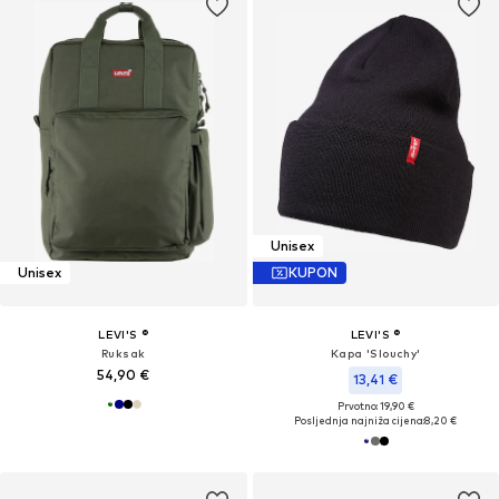
Unisex
Unisex
KUPON
LEVI'S ®
LEVI'S ®
Ruksak
Kapa 'Slouchy'
54,90 €
13,41 €
Prvotno: 19,90 €
Posljednja najniža cijena:
8,20 €