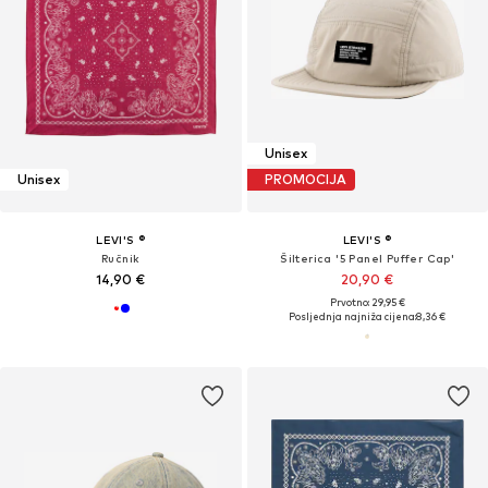
Unisex
Unisex
PROMOCIJA
LEVI'S ®
LEVI'S ®
Ručnik
Šilterica '5 Panel Puffer Cap'
14,90 €
20,90 €
Prvotno: 29,95 €
Posljednja najniža cijena:
8,36 €