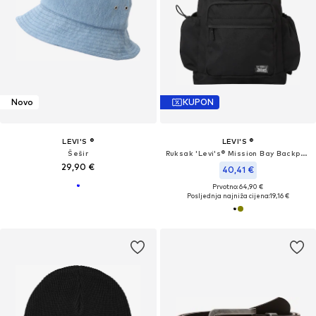
Novo
KUPON
LEVI'S ®
LEVI'S ®
Šešir
Ruksak 'Levi's® Mission Bay Backpack'
29,90 €
40,41 €
Prvotno: 64,90 €
Posljednja najniža cijena:
19,16 €