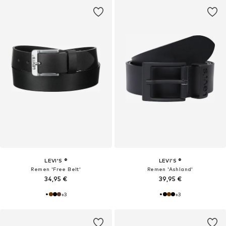
LEVI'S ®
LEVI'S ®
Remen 'Free Belt'
Remen 'Ashland'
34,95 €
39,95 €
+
3
+
3