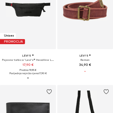
Unisex
PROMOCIJA
LEVI'S ®
LEVI'S ®
Pojasna torbica 'Levi's® Headline Logo Small Banana Sling Bag'
Remen
17,90 €
34,90 €
Prvotno: 19,95 €
Posljednja najniža cijena:
17,90 €