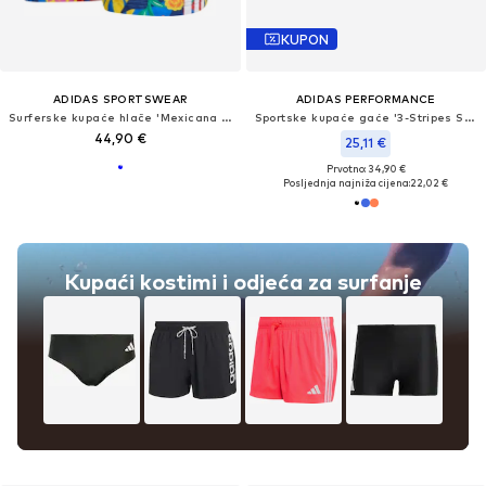
KUPON
ADIDAS SPORTSWEAR
ADIDAS PERFORMANCE
Surferske kupaće hlače 'Mexicana Florals'
Sportske kupaće gaće '3-Stripes Swim Boxers'
44,90 €
25,11 €
Prvotno: 34,90 €
Posljednja najniža cijena:
22,02 €
Kupaći kostimi i odjeća za surfanje