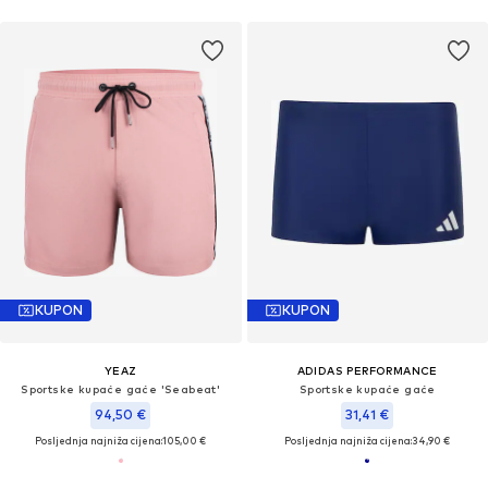
KUPON
KUPON
YEAZ
ADIDAS PERFORMANCE
Sportske kupaće gaće 'Seabeat'
Sportske kupaće gaće
94,50 €
31,41 €
Posljednja najniža cijena:
105,00 €
Posljednja najniža cijena:
34,90 €