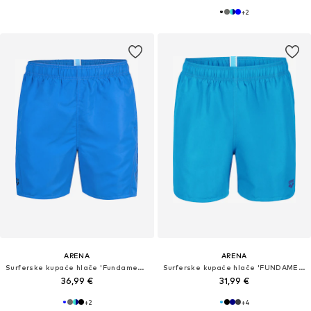
+
2
ARENA
ARENA
Surferske kupaće hlače 'Fundamentals'
Surferske kupaće hlače 'FUNDAMENTALS BOXER R'
36,99 €
31,99 €
+
2
+
4