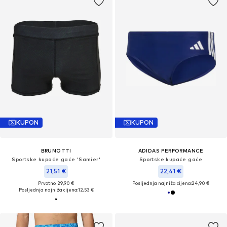
KUPON
KUPON
BRUNOTTI
ADIDAS PERFORMANCE
Sportske kupaće gaće 'Samier'
Sportske kupaće gaće
21,51 €
22,41 €
Prvotno: 29,90 €
Posljednja najniža cijena:
24,90 €
Posljednja najniža cijena:
12,53 €