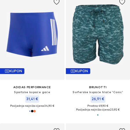
KUPON
KUPON
ADIDAS PERFORMANCE
BRUNOTTI
Sportske kupaće gaće
Surferske kupaće hlače 'Conic'
31,41 €
26,91 €
Posljednja najniža cijena:
34,90 €
Prvotno: 49,90 €
Posljednja najniža cijena:
23,92 €