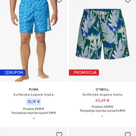
KUPON
PROMOCIJA
PUMA
O'NEILL
Surferske kupaće hlače
Surferske kupaće hlače
42,49 €
25,19 €
Prvotno: 49,99 €
Prvotno: 29,99 €
Posljednja najniža cijena:
33,99 €
Posljednja najniža cijena:
17,99 €