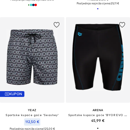
Posljednja najniža cijena:
25,11 €
KUPON
YEAZ
ARENA
Sportske kupaće gaće 'Seashey'
Sportske kupaće gaće 'BYOR EVO JAMMER'
45,99 €
112,50 €
Posljednja najniža cijena:
125,00 €