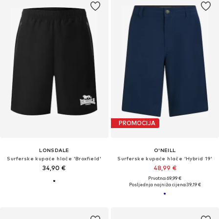
PROMOCIJA
LONSDALE
O'NEILL
Surferske kupaće hlače 'Broxfield'
Surferske kupaće hlače 'Hybrid 19'
34,90 €
48,99 €
Prvotno: 69,99 €
Posljednja najniža cijena:
39,19 €