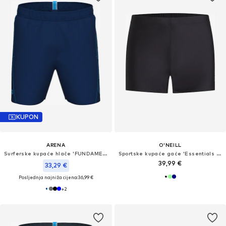
KUPON
ARENA
O'NEILL
Surferske kupaće hlače 'FUNDAMENTALS LOGO BOXER'
Sportske kupaće gaće 'Essentials Racer'
39,99 €
33,29 €
Posljednja najniža cijena:
36,99 €
+
2