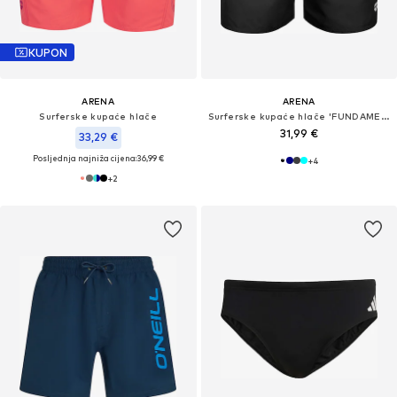
KUPON
ARENA
ARENA
Surferske kupaće hlače
Surferske kupaće hlače 'FUNDAMENTALS BOXER R'
31,99 €
33,29 €
Posljednja najniža cijena:
36,99 €
+
4
+
2