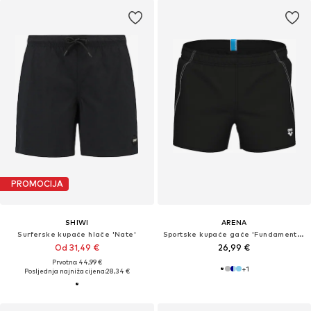
PROMOCIJA
SHIWI
ARENA
Surferske kupaće hlače 'Nate'
Sportske kupaće gaće 'Fundamentals X'
Od 31,49 €
26,99 €
Prvotno: 44,99 €
+
1
Posljednja najniža cijena:
28,34 €