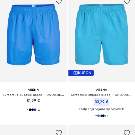
KUPON
ARENA
ARENA
Surferske kupaće hlače 'FUNDAMENTALS BOXER R'
Surferske kupaće hlače 'FUNDAMENTALS LOGO BOXER'
31,99 €
33,29 €
Posljednja najniža cijena:
36,99 €
+
4
+
2