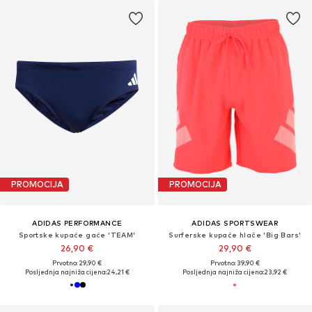
PROMOCIJA
PROMOCIJA
ADIDAS PERFORMANCE
ADIDAS SPORTSWEAR
Sportske kupaće gaće 'TEAM'
Surferske kupaće hlače 'Big Bars'
26,90 €
29,90 €
Prvotno: 29,90 €
Prvotno: 39,90 €
Posljednja najniža cijena:
24,21 €
Posljednja najniža cijena:
23,92 €