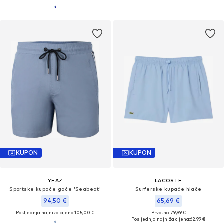
KUPON
KUPON
YEAZ
LACOSTE
Sportske kupaće gaće 'Seabeat'
Surferske kupaće hlače
94,50 €
65,69 €
Posljednja najniža cijena:
105,00 €
Prvotno: 79,99 €
Posljednja najniža cijena:
62,99 €