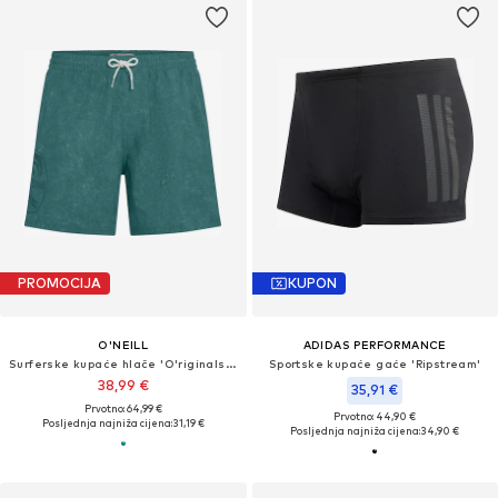
PROMOCIJA
KUPON
O'NEILL
ADIDAS PERFORMANCE
Surferske kupaće hlače 'O'riginals Cali Ocean 16'
Sportske kupaće gaće 'Ripstream'
38,99 €
35,91 €
Prvotno: 64,99 €
Prvotno: 44,90 €
Posljednja najniža cijena:
31,19 €
Posljednja najniža cijena:
34,90 €