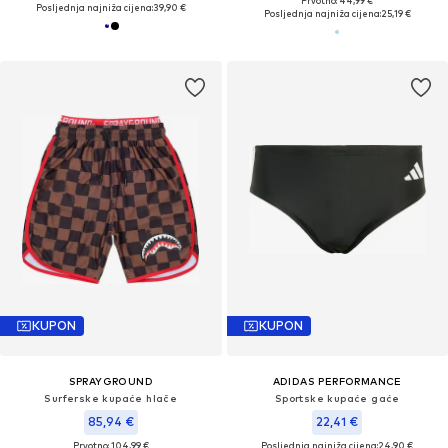
Prvotno: 44,99 €
Posljednja najniža cijena:
39,90 €
Posljednja najniža cijena:
25,19 €
KUPON
KUPON
SPRAYGROUND
ADIDAS PERFORMANCE
Surferske kupaće hlače
Sportske kupaće gaće
85,94 €
22,41 €
Prvotno: 104,99 €
Posljednja najniža cijena:
24,90 €