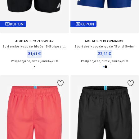
KUPON
KUPON
ADIDAS SPORTSWEAR
ADIDAS PERFORMANCE
Surferske kupaće hlače '3-Stripes 3-Inch'
Sportske kupaće gaće 'Solid Swim'
31,41 €
22,41 €
Posljednja najniža cijena:
34,90 €
Posljednja najniža cijena:
24,90 €