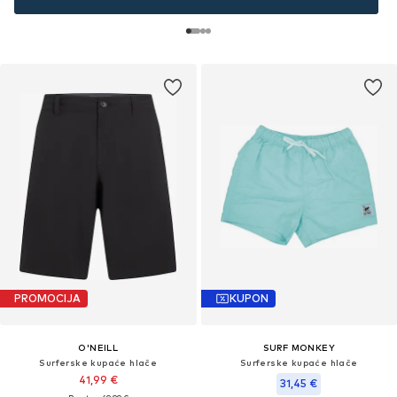
PROMOCIJA
KUPON
O'NEILL
SURF MONKEY
Surferske kupaće hlače
Surferske kupaće hlače
41,99 €
31,45 €