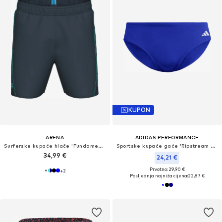
KUPON
ARENA
ADIDAS PERFORMANCE
Surferske kupaće hlače 'Fundamentals Logo Boxer'
Sportske kupaće gaće 'Ripstream Team'
34,99 €
24,21 €
Prvotno: 29,90 €
+
2
Posljednja najniža cijena:
22,87 €