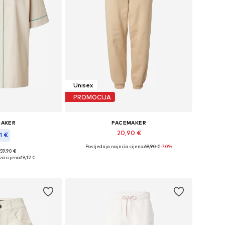
Unisex
PROMOCIJA
MAKER
PACEMAKER
20,90 €
1 €
Posljednja najniža cijena:
69,90 €
-70%
Dostupne veličine: 40, 42
 59,90 €
ičine: L, XL
ža cijena:
19,12 €
Dodaj u košaricu
košaricu