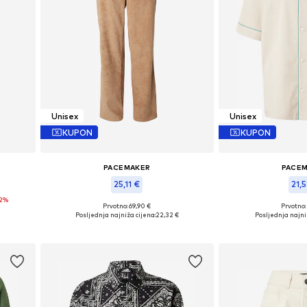
Unisex
Unisex
KUPON
KUPON
PACEMAKER
PACE
25,11 €
21,5
62%
L
Prvotno: 69,90 €
Prvotno:
Dostupne veličine: 40, 42, 44, 46
Dostupne vel
Posljednja najniža cijena:
22,32 €
Posljednja najni
Dodaj u košaricu
Dodaj u 