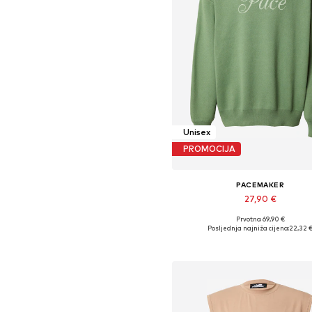
Unisex
PROMOCIJA
PACEMAKER
27,90 €
Prvotno: 69,90 €
Dostupne veličine: L, XL, XX
Posljednja najniža cijena:
22,32 
Dodaj u košaricu