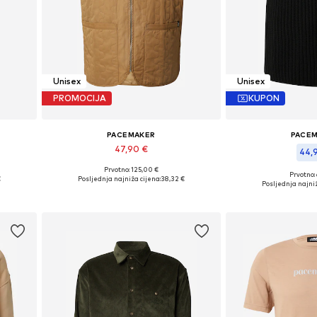
Unisex
Unisex
PROMOCIJA
KUPON
PACEMAKER
PACE
47,90 €
44,
Prvotno: 125,00 €
 42
Dostupne veličine: M, L, XL, XXL, XXXL
Prvotno:
€
Posljednja najniža cijena:
38,32 €
Dostupne veličine
Posljednja najniž
Dodaj u košaricu
Dodaj u 