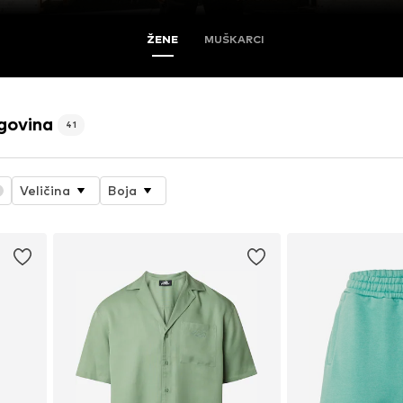
ŽENE
MUŠKARCI
govina
41
Veličina
Boja