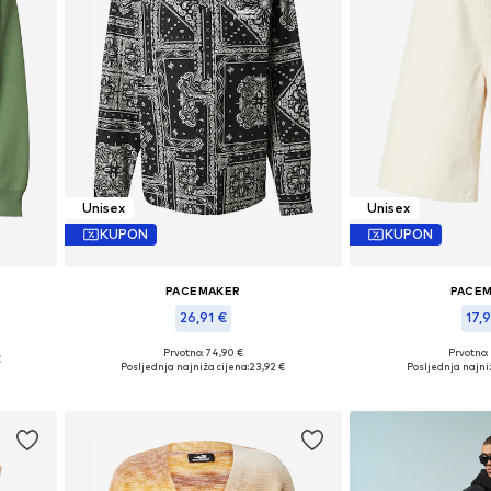
Unisex
Unisex
KUPON
KUPON
PACEMAKER
PACE
26,91 €
17,9
L
Prvotno: 74,90 €
Prvotno:
€
Dostupne veličine: L, XL, XXL
Dostupne veličine
Posljednja najniža cijena:
23,92 €
Posljednja najniž
Dodaj u košaricu
Dodaj u 