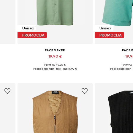
Unisex
Unisex
PROMOCIJA
PROMOCIJA
PACEMAKER
PACE
19,90 €
19,
Prvotno: 49,90 €
Prvotno:
Dostupne veličine: M, L, XL
Dostupne veliči
42, 44
Posljednja najniža cijena:
15,92 €
Posljednja najniž
Dodaj u košaricu
Dodaj u 