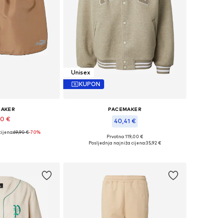
Unisex
KUPON
MAKER
PACEMAKER
90 €
40,41 €
cijena:
69,90 €
-70%
 L, XL, XXL, XXXL
Prvotno: 119,00 €
Dostupne veličine: L, XL, XXL
Posljednja najniža cijena:
35,92 €
košaricu
Dodaj u košaricu