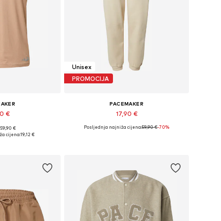
Unisex
PROMOCIJA
MAKER
PACEMAKER
90 €
17,90 €
Posljednja najniža cijena:
59,90 €
-70%
 59,90 €
 L, XL, XXL, XXXL
Dostupne veličine: 34, 36
ža cijena:
19,12 €
košaricu
Dodaj u košaricu