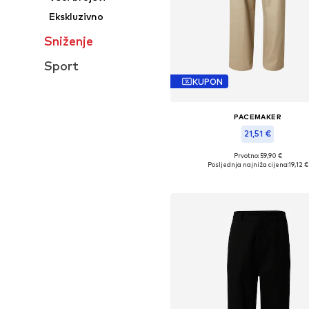
Ekskluzivno
Sniženje
Sport
KUPON
PACEMAKER
21,51 €
Prvotno: 59,90 €
Dostupne veličine: 34, 36, 38, 40, 
Posljednja najniža cijena:
19,12 €
Dodaj u košaricu