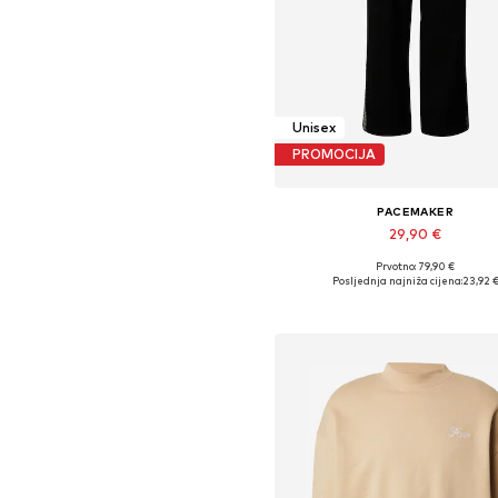
Unisex
PROMOCIJA
PACEMAKER
29,90 €
Prvotno: 79,90 €
Dostupne veličine: 34, 38, 40,
Posljednja najniža cijena:
23,92 
Dodaj u košaricu