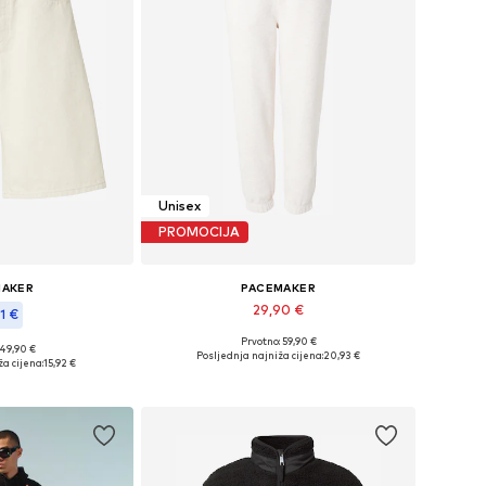
Unisex
PROMOCIJA
MAKER
PACEMAKER
29,90 €
1 €
Prvotno: 59,90 €
Dostupne veličine: 42, 44
 49,90 €
: 32, 33, 34, 36
Posljednja najniža cijena:
20,93 €
a cijena:
15,92 €
Dodaj u košaricu
košaricu