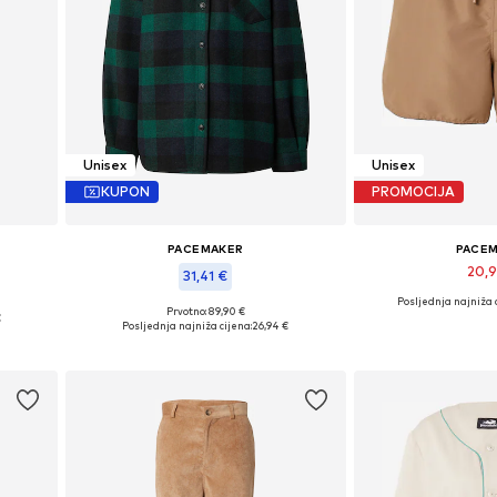
Unisex
Unisex
KUPON
PROMOCIJA
PACEMAKER
PACE
20,
31,41 €
Posljednja najniža 
Dostupne veličine:
Prvotno: 89,90 €
€
Dostupne veličine: L, XL, XXL
Posljednja najniža cijena:
26,94 €
Dodaj u 
Dodaj u košaricu