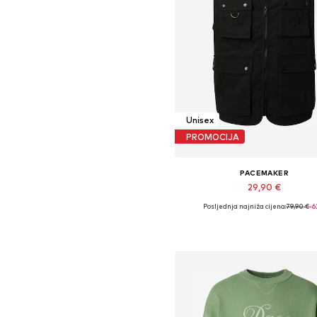
Unisex
PROMOCIJA
PACEMAKER
29,90 €
Posljednja najniža cijena:
79,90 €
-
Dostupne veličine: L, XL, XX
Dodaj u košaricu