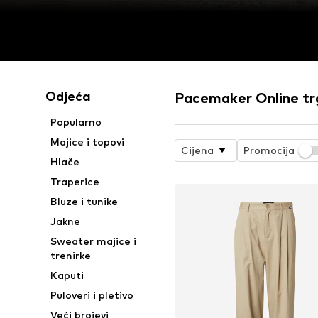
Odjeća
Pacemaker Online tr
Popularno
Majice i topovi
Cijena
Promocija
Hlače
Traperice
Bluze i tunike
Jakne
Sweater majice i
trenirke
Kaputi
Puloveri i pletivo
Veći brojevi