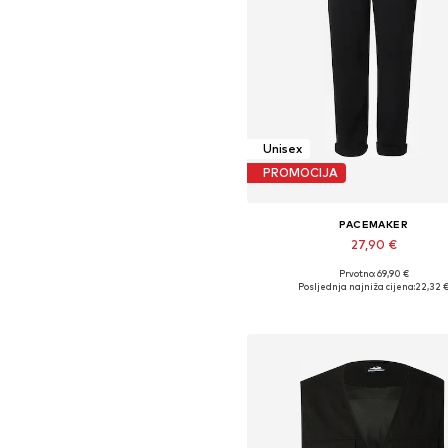
Unisex
PROMOCIJA
PACEMAKER
27,90 €
Prvotno: 69,90 €
Dostupne veličine: 36, 38
Posljednja najniža cijena:
22,32 
Dodaj u košaricu