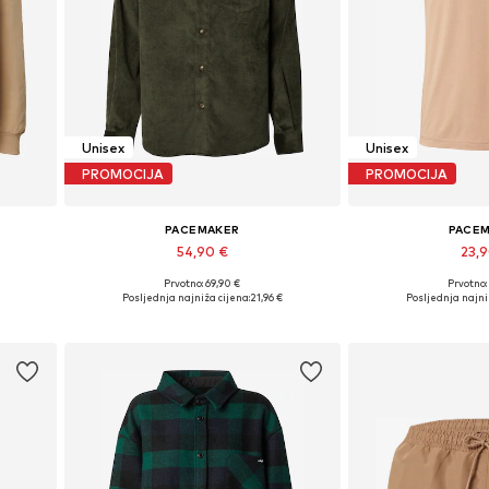
Unisex
Unisex
PROMOCIJA
PROMOCIJA
PACEMAKER
PACE
54,90 €
23,
Prvotno: 69,90 €
Prvotno:
Dostupne veličine: L, XL
Dostupne veličine:
Posljednja najniža cijena:
21,96 €
Posljednja najni
Dodaj u košaricu
Dodaj u 