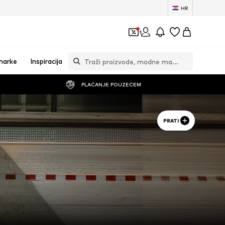
HR
1
marke
Inspiracija
PLAĆANJE POUZEĆEM
PRATI