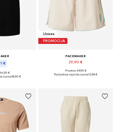
Unisex
PROMOCIJA
MAKER
PACEMAKER
29,90 €
91 €
Prvotno: 49,90 €
Dostupne veličine: 36, 38
 64,90 €
: L-XL, XXL-XXXL
Posljednja najniža cijena:
13,96 €
a cijena:
18,90 €
Dodaj u košaricu
košaricu