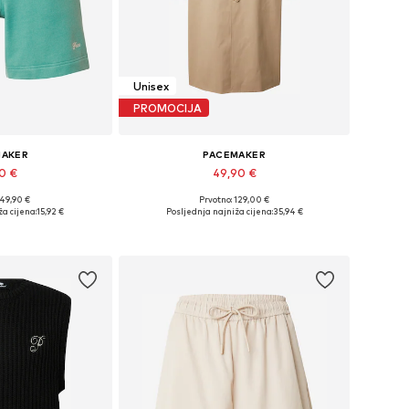
Unisex
PROMOCIJA
MAKER
PACEMAKER
90 €
49,90 €
 49,90 €
Prvotno: 129,00 €
ne: 36, 38, 42
Dostupne veličine: M, L, XL, XXL
a cijena:
15,92 €
Posljednja najniža cijena:
35,94 €
košaricu
Dodaj u košaricu