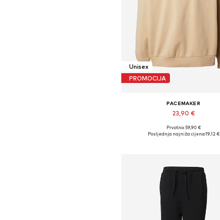
Unisex
PROMOCIJA
PACEMAKER
23,90 €
Prvotno: 59,90 €
Dostupne veličine: L, XL
Posljednja najniža cijena:
19,12 €
Dodaj u košaricu