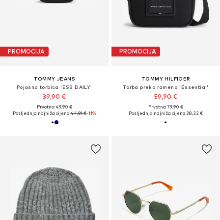
PROMOCIJA
PROMOCIJA
TOMMY JEANS
TOMMY HILFIGER
Pojasna torbica 'ESS DAILY'
Torba preko ramena 'Essential'
39,90 €
59,90 €
Prvotno: 49,90 €
Prvotno: 79,90 €
Posljednja najniža cijena:
44,91 €
-11%
Posljednja najniža cijena:
38,32 €