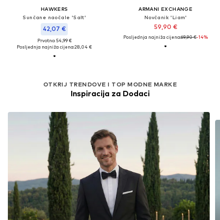
HAWKERS
ARMANI EXCHANGE
Sunčane naočale 'Salt'
Novčanik 'Liam'
59,90 €
42,07 €
Posljednja najniža cijena:
69,90 €
-14%
Prvotno: 54,99 €
Posljednja najniža cijena:
28,04 €
OTKRIJ TRENDOVE I TOP MODNE MARKE
Inspiracija za Dodaci