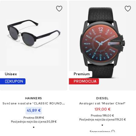
Unisex
Premium
KUPON
PROMOCIJA
HAWKERS
DIESEL
Sunčane naočale 'CLASSIC ROUNDED'
Analogni sat 'Master Chief'
139,00 €
45,89 €
Prvotno: 199,00 €
Prvotno: 59,99 €
Posljednja najniža cijena:
119,20 €
Posljednja najniža cijena:
30,59 €