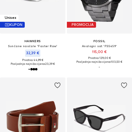
Unisex
KUPON
PROMOCIJA
HAWKERS
FOSSIL
Sunčane naočale 'Faster Raw'
Analogni sat 'FS5459'
115,00 €
32,39 €
Prvotno: 129,00 €
Prvotno: 44,99 €
Posljednja najniža cijena:
103,50 €
Posljednja najniža cijena:
23,39 €