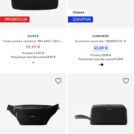
Unisex
PROMOCIJA
KUPON
GUESS
HAWKERS
Torba preko ramena 'MILANO CROSSBODY FLAT'
Sunčane naočale 'WARWICK X'
59,90 €
45,89 €
Prvotno: 74,90 €
Prvotno: 59,99 €
Posljednja najniža cijena:
29,90 €
Posljednja najniža cijena:
30,59 €