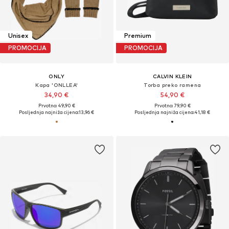
Unisex
Premium
PROMOCIJA
PROMOCIJA
ONLY
CALVIN KLEIN
Kapa 'ONLLEA'
Torba preko ramena
34,90 €
54,90 €
Prvotno: 49,90 €
Prvotno: 79,90 €
Posljednja najniža cijena:
13,96 €
Posljednja najniža cijena:
41,18 €