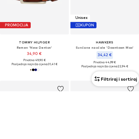
Unisex
PROMOCIJA
KUPON
TOMMY HILFIGER
HAWKERS
Remen 'New Denton'
Sunčane naočale 'Downtown Max'
34,90 €
34,42 €
Prvotno: 49,90 €
Prvotno: 44,99 €
Posljednja najniža cijena:
31,41 €
Posljednja najniža cijena:
22,94 €
Filtriraj i sortiraj