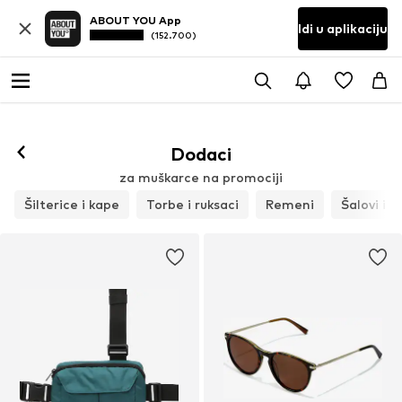
ABOUT YOU App
Idi u aplikaciju
(152.700)
Dodaci
za muškarce na promociji
Šilterice i kape
Torbe i ruksaci
Remeni
Šalovi i