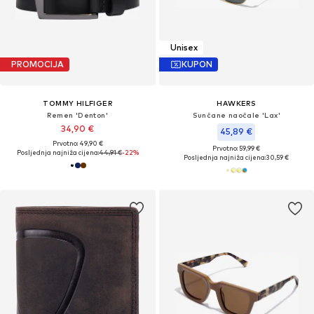
Unisex
PROMOCIJA
KUPON
TOMMY HILFIGER
HAWKERS
Remen 'Denton'
Sunčane naočale 'Lax'
34,90 €
45,89 €
Prvotno: 49,90 €
Prvotno: 59,99 €
Posljednja najniža cijena:
44,91 €
-22%
Posljednja najniža cijena:
30,59 €