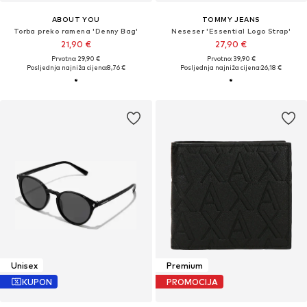
ABOUT YOU
TOMMY JEANS
Torba preko ramena 'Denny Bag'
Neseser 'Essential Logo Strap'
21,90 €
27,90 €
Prvotno: 29,90 €
Prvotno: 39,90 €
Posljednja najniža cijena:
8,76 €
Posljednja najniža cijena:
26,18 €
Unisex
Premium
KUPON
PROMOCIJA