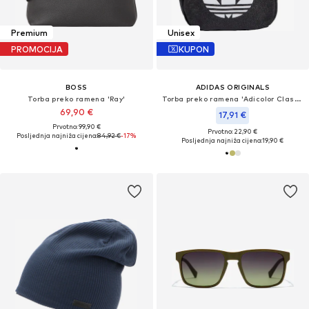
Premium
Unisex
PROMOCIJA
KUPON
BOSS
ADIDAS ORIGINALS
Torba preko ramena 'Ray'
Torba preko ramena 'Adicolor Classic Festival'
69,90 €
17,91 €
Prvotno: 99,90 €
Prvotno: 22,90 €
Posljednja najniža cijena:
84,92 €
-17%
Posljednja najniža cijena:
19,90 €