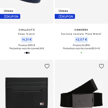
Unisex
Unisex
KUPON
KUPON
CHILLOUTS
HAWKERS
Kapa 'Konya'
Sunčane naočale 'Peak Metal'
14,31 €
42,07 €
Prvotno: 19,90 €
Prvotno: 54,99 €
Posljednja najniža cijena:
6,36 €
Posljednja najniža cijena:
28,04 €