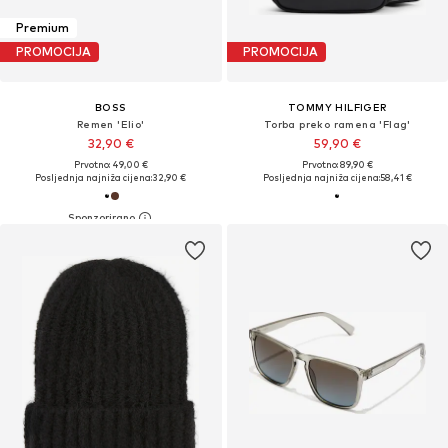
Premium
PROMOCIJA
PROMOCIJA
BOSS
TOMMY HILFIGER
Remen 'Elio'
Torba preko ramena 'Flag'
32,90 €
59,90 €
Prvotno: 49,00 €
Prvotno: 89,90 €
Posljednja najniža cijena:
32,90 €
Posljednja najniža cijena:
58,41 €