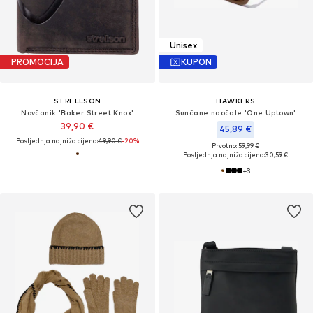
Unisex
PROMOCIJA
KUPON
STRELLSON
HAWKERS
Novčanik 'Baker Street Knox'
Sunčane naočale 'One Uptown'
39,90 €
45,89 €
Posljednja najniža cijena:
49,90 €
-20%
Prvotno: 59,99 €
Posljednja najniža cijena:
30,59 €
+
3