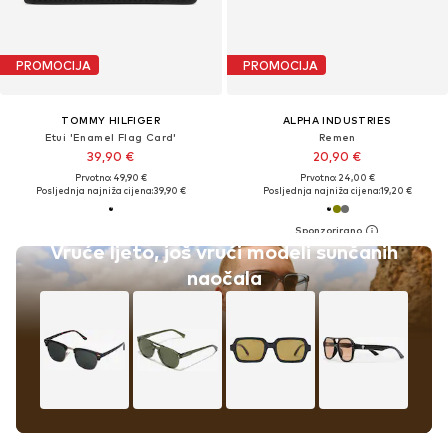
PROMOCIJA
PROMOCIJA
TOMMY HILFIGER
ALPHA INDUSTRIES
Etui 'Enamel Flag Card'
Remen
39,90 €
20,90 €
Prvotno: 49,90 €
Prvotno: 24,00 €
Posljednja najniža cijena:
39,90 €
Posljednja najniža cijena:
19,20 €
Vruće ljeto, još vrući modeli sunčanih
naočala