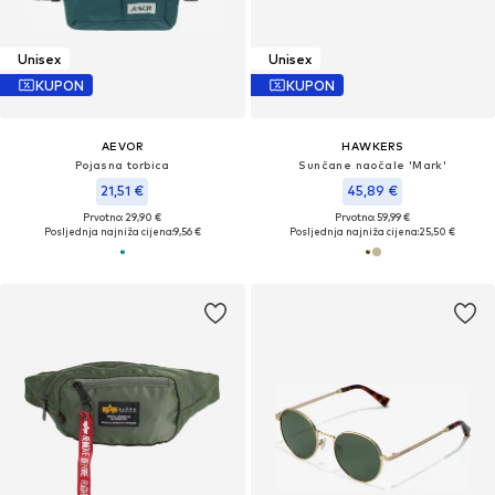
Unisex
Unisex
KUPON
KUPON
AEVOR
HAWKERS
Pojasna torbica
Sunčane naočale 'Mark'
21,51 €
45,89 €
Prvotno: 29,90 €
Prvotno: 59,99 €
Posljednja najniža cijena:
9,56 €
Posljednja najniža cijena:
25,50 €