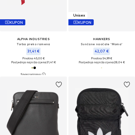
Unisex
KUPON
KUPON
ALPHA INDUSTRIES
HAWKERS
Torba preko ramena
Sunčane naočale 'Moma'
31,41 €
42,07 €
Prvotno: 45,00 €
Prvotno: 54,99 €
Posljednja najniža cijena:
31,41 €
Posljednja najniža cijena:
28,04 €