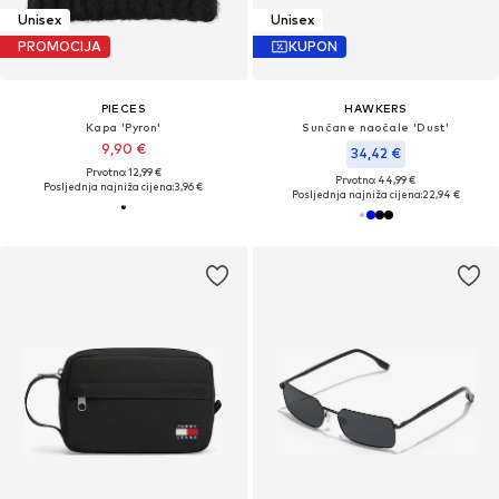
Unisex
Unisex
PROMOCIJA
KUPON
PIECES
HAWKERS
Kapa 'Pyron'
Sunčane naočale 'Dust'
9,90 €
34,42 €
Prvotno: 12,99 €
Prvotno: 44,99 €
Posljednja najniža cijena:
3,96 €
Posljednja najniža cijena:
22,94 €