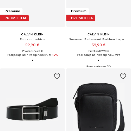
Premium
Premium
PROMOCIJA
PROMOCIJA
CALVIN KLEIN
CALVIN KLEIN
Pojasna torbica
Neseser 'Embossed Emblem Logo Dopp Kit'
59,90 €
59,90 €
Prvotno: 79,90 €
Prvotno: 89,90 €
Posljednja najniža cijena:
69,90 €
-14%
Posljednja najniža cijena:
53,91 €