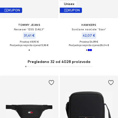
Unisex
KUPON
KUPON
TOMMY JEANS
HAWKERS
Neseser 'ESS DAILY'
Sunčane naočale 'Sour'
31,41 €
42,07 €
Prvotno: 49,90 €
Prvotno: 54,99 €
Posljednja najniža cijena:
13,96 €
Posljednja najniža cijena:
28,04 €
Pregledano 32 od 4028 proizvoda