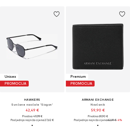
Unisex
Premium
PROMOCIJA
PROMOCIJA
HAWKERS
ARMANI EXCHANGE
Sunčane naočale 'Sixgon'
Novčanik
42,49 €
59,90 €
Prvotno: 49,99 €
Prvotno: 69,90 €
Posljednja najniža cijena:
27,62 €
Posljednja najniža cijena:
62,91 €
-4%