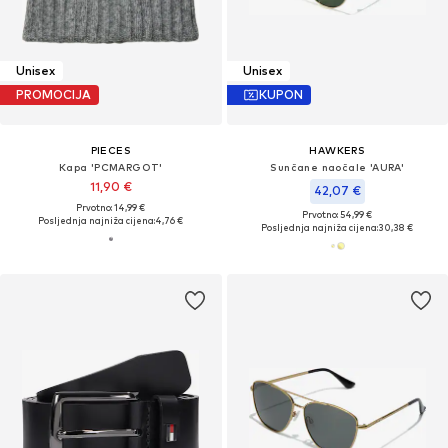
Unisex
Unisex
PROMOCIJA
KUPON
PIECES
HAWKERS
Kapa 'PCMARGOT'
Sunčane naočale 'AURA'
11,90 €
42,07 €
Prvotno: 14,99 €
Prvotno: 54,99 €
Posljednja najniža cijena:
4,76 €
Posljednja najniža cijena:
30,38 €