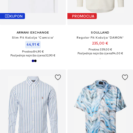
KUPON
PROMOCIJA
ARMANI EXCHANGE
SOULLAND
Slim Fit Košulja 'Camicia'
Regular Fit Košulja 'DAMON'
235,00 €
44,91 €
Prvotno: 339,00 €
Prvotno: 84,90 €
Posljednja najniža cijena:
94,00 €
Posljednja najniža cijena:
32,90 €