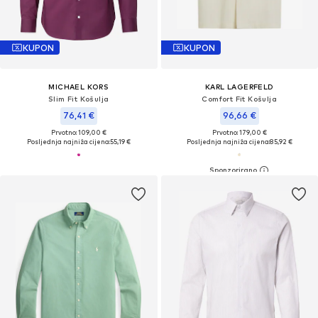
KUPON
KUPON
MICHAEL KORS
KARL LAGERFELD
Slim Fit Košulja
Comfort Fit Košulja
76,41 €
96,66 €
Prvotno: 109,00 €
Prvotno: 179,00 €
Posljednja najniža cijena:
55,19 €
Posljednja najniža cijena:
85,92 €