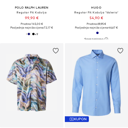
POLO RALPH LAUREN
HUGO
Regular Fit Košulja
Regular Fit Košulja 'Valerio'
99,90 €
54,90 €
Prvotno: 145,00 €
Prvotno: 69,95 €
Posljednja najniža cijena:
72,17 €
Posljednja najniža cijena:
46,67 €
+
9
KUPON