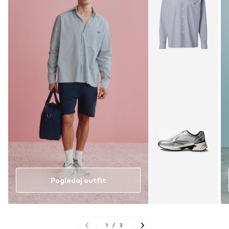
Pogledaj outfit
1
/
3