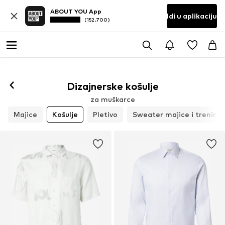
ABOUT YOU App
Idi u aplikaciju
(152.700)
Dizajnerske košulje
za muškarce
Majice
Košulje
Pletivo
Sweater majice i trenirke