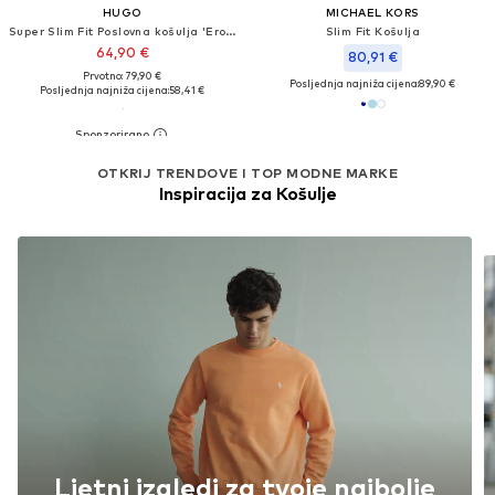
HUGO
MICHAEL KORS
Super Slim Fit Poslovna košulja 'Erondo'
Slim Fit Košulja
64,90 €
80,91 €
Prvotno: 79,90 €
Posljednja najniža cijena:
89,90 €
Posljednja najniža cijena:
58,41 €
OTKRIJ TRENDOVE I TOP MODNE MARKE
Inspiracija za Košulje
Ljetni izgledi za tvoje najbolje