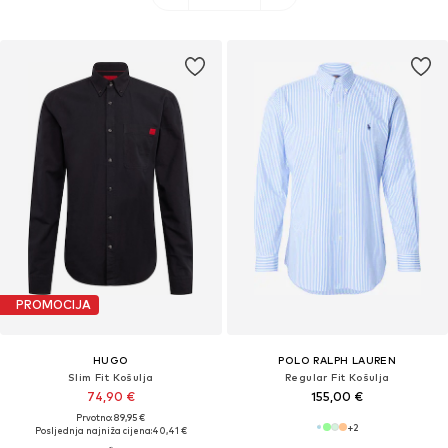
PROMOCIJA
HUGO
POLO RALPH LAUREN
Slim Fit Košulja
Regular Fit Košulja
74,90 €
155,00 €
Prvotno: 89,95 €
+
2
Posljednja najniža cijena:
40,41 €