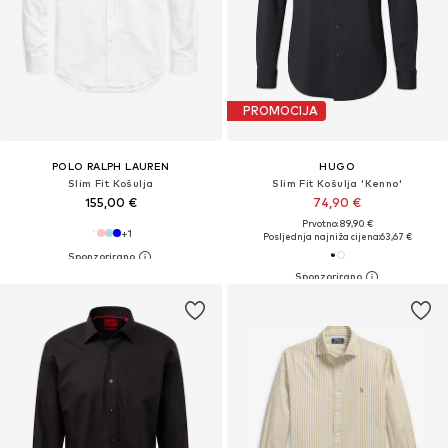
PROMOCIJA
POLO RALPH LAUREN
HUGO
Slim Fit Košulja
Slim Fit Košulja 'Kenno'
155,00 €
74,90 €
Prvotno: 89,90 €
+
1
Posljednja najniža cijena:
63,67 €