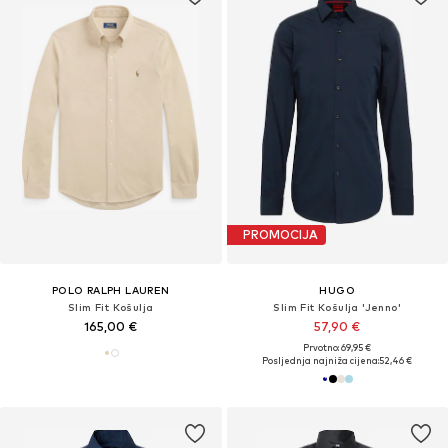
PROMOCIJA
POLO RALPH LAUREN
HUGO
Slim Fit Košulja
Slim Fit Košulja 'Jenno'
165,00 €
57,90 €
Prvotno: 69,95 €
Posljednja najniža cijena:
52,46 €