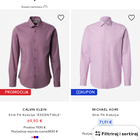
PROMOCIJA
KUPON
CALVIN KLEIN
MICHAEL KORS
Slim Fit Košulja 'ESSENTIALS'
Slim Fit Košulja
69,90 €
71,91 €
Prvotno: 79,90 €
Prvotno: 109,00 €
Posljednja najniža cijena:
59,90 €
Filtriraj i sortiraj
Posljednja najniža cijena:
55,93 €