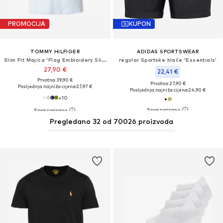
PROMOCIJA
KUPON
TOMMY HILFIGER
ADIDAS SPORTSWEAR
Slim Fit Majica 'Flag Embroidery Slim'
regular Sportske hlače 'Essentials'
27,90 €
22,41 €
Prvotno: 39,90 €
Prvotno: 27,90 €
Posljednja najniža cijena:
27,97 €
Posljednja najniža cijena:
24,90 €
+
10
Pregledano 32 od 70026 proizvoda