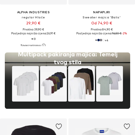
ALPHA INDUSTRIES
NAPAPIJRI
regular Hlače
Sweater majica 'Balis'
29,90 €
Od 74,90 €
Prvotno: 39,90 €
Prvotno: 84,90 €
Posljednja najniža cijena:
26,91 €
Posljednja najniža cijena:
76,50 €
-2%
+
4
Multipack pakiranja majica: Temelj
tvog stila