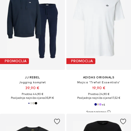
PROMOCIJA
PROMOCIJA
JJ REBEL
ADIDAS ORIGINALS
Jogging komplet
Majica 'Trefoil Essentials'
39,90 €
19,90 €
Prvotno: 44,90 €
Prvotno: 24,90 €
Posljednja najniža cijena:
35,91 €
Posljednja najniža cijena:
17,52 €
+
4