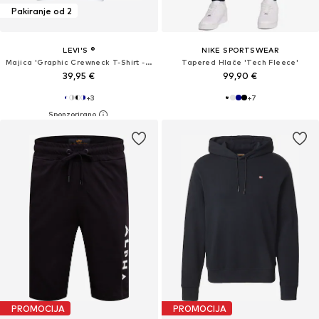
Pakiranje od 2
LEVI'S ®
NIKE SPORTSWEAR
Majica 'Graphic Crewneck T-Shirt - 2 Pack'
Tapered Hlače 'Tech Fleece'
39,95 €
99,90 €
+
3
+
7
PROMOCIJA
PROMOCIJA