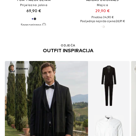
Prijelazna jakna
Majica
69,90 €
29,90 €
Prvotno: 34,90 €
Posljednja najniža cijena:
26,91 €
ODJEĆA
OUTFIT INSPIRACIJA
Hannes