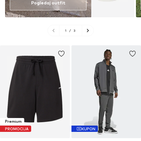
Pogledaj outfit
1
/
3
Premium
PROMOCIJA
KUPON