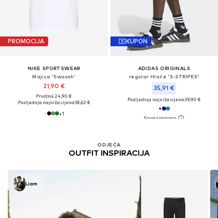
PROMOCIJA
KUPON
NIKE SPORTSWEAR
ADIDAS ORIGINALS
Majica 'Swoosh'
regular Hlače '3-STRIPES'
21,90 €
35,91 €
Prvotno: 24,90 €
Posljednja najniža cijena:
39,90 €
Posljednja najniža cijena:
18,62 €
+
1
ODJEĆA
OUTFIT INSPIRACIJA
Liam