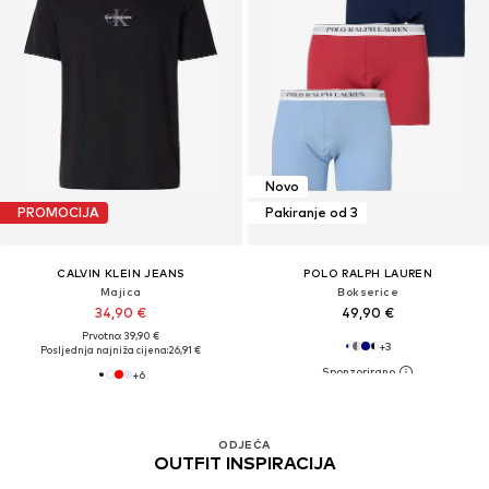
Novo
PROMOCIJA
Pakiranje od 3
CALVIN KLEIN JEANS
POLO RALPH LAUREN
Majica
Bokserice
34,90 €
49,90 €
Prvotno: 39,90 €
+
3
Posljednja najniža cijena:
26,91 €
+
6
ODJEĆA
OUTFIT INSPIRACIJA