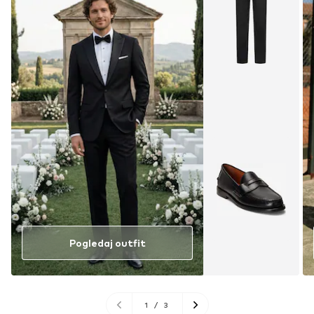
Pogledaj outfit
1
/
3