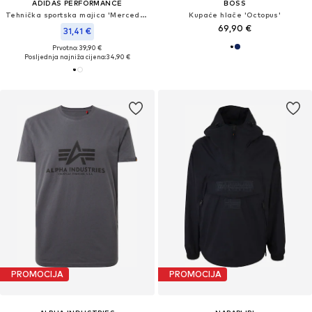
ADIDAS PERFORMANCE
BOSS
Tehnička sportska majica 'Mercedes-AMG Petronas Formula 1 Team DNA'
Kupaće hlače 'Octopus'
69,90 €
31,41 €
Prvotno: 39,90 €
Posljednja najniža cijena:
34,90 €
PROMOCIJA
PROMOCIJA