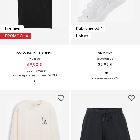
Premium
Pakiranje od 4
PROMOCIJA
Unisex
POLO RALPH LAUREN
SNOCKS
Majica
Stopalice
69,90 €
29,99 €
Prvotno: 79,90 €
Posljednja najniža cijena:
62,91 €