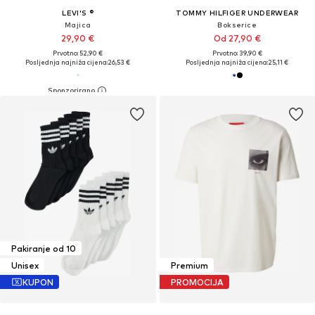
LEVI'S ®
TOMMY HILFIGER UNDERWEAR
Majica
Bokserice
29,90 €
Od 27,90 €
Prvotno: 52,90 €
Prvotno: 39,90 €
Posljednja najniža cijena:
26,53 €
Posljednja najniža cijena:
25,11 €
Pakiranje od 10
Unisex
Premium
KUPON
PROMOCIJA