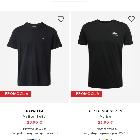
PROMOCIJA
PROMOCIJA
NAPAPIJRI
ALPHA INDUSTRIES
Majica 'Salis'
Majica
29,90 €
26,90 €
Prvotno: 34,90 €
Prvotno: 29,90 €
Posljednja najniža cijena:
29,90 €
Posljednja najniža cijena:
21,51 €
+
18
+
6