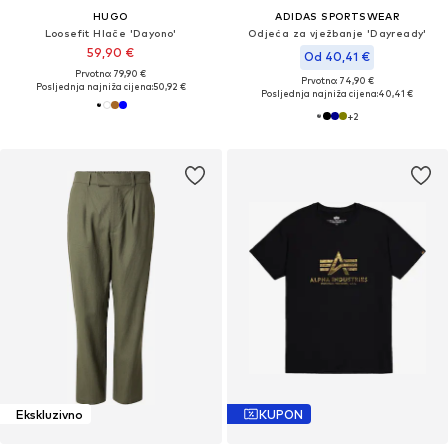
HUGO
ADIDAS SPORTSWEAR
Loosefit Hlače 'Dayono'
Odjeća za vježbanje 'Dayready'
59,90 €
Od 40,41 €
Prvotno: 79,90 €
Prvotno: 74,90 €
Posljednja najniža cijena:
50,92 €
Posljednja najniža cijena:
40,41 €
+
2
Ekskluzivno
KUPON