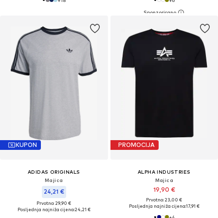
KUPON
PROMOCIJA
ADIDAS ORIGINALS
ALPHA INDUSTRIES
Majica
Majica
19,90 €
24,21 €
Prvotno: 23,00 €
Prvotno: 29,90 €
Posljednja najniža cijena:
17,91 €
Posljednja najniža cijena:
24,21 €
+
4