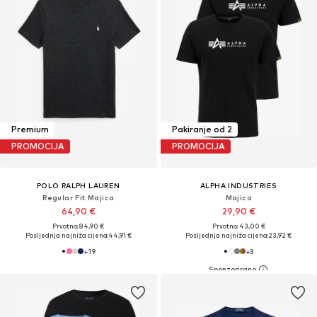
Premium
Pakiranje od 2
PROMOCIJA
PROMOCIJA
POLO RALPH LAUREN
ALPHA INDUSTRIES
Regular Fit Majica
Majica
64,90 €
29,90 €
Prvotno: 84,90 €
Prvotno: 43,00 €
Posljednja najniža cijena:
44,91 €
Posljednja najniža cijena:
23,92 €
+
19
+
3