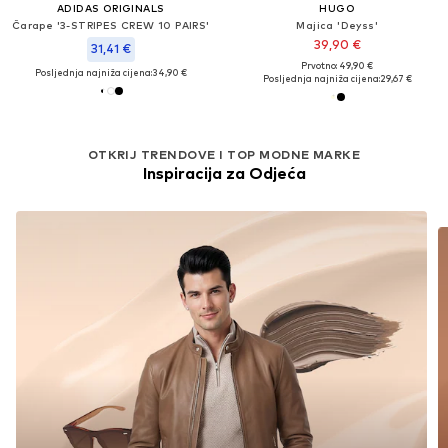
ADIDAS ORIGINALS
HUGO
Čarape '3-STRIPES CREW 10 PAIRS'
Majica 'Deyss'
39,90 €
31,41 €
Prvotno: 49,90 €
Posljednja najniža cijena:
34,90 €
Posljednja najniža cijena:
29,67 €
OTKRIJ TRENDOVE I TOP MODNE MARKE
Inspiracija za Odjeća