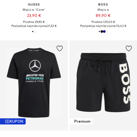
GUESS
BOSS
Majica 'Core'
Majica
23,90 €
89,90 €
Prvotno: 29,90 €
Prvotno: 129,00 €
Posljednja najniža cijena:
21,52 €
Posljednja najniža cijena:
76,42 €
KUPON
Premium