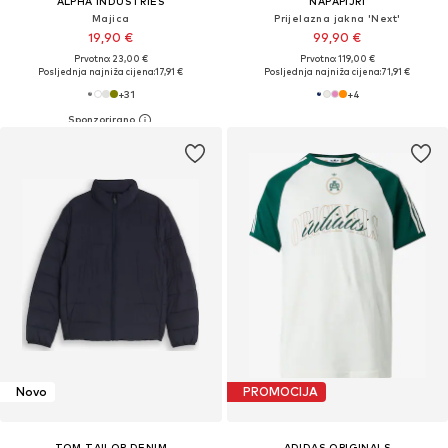
ALPHA INDUSTRIES
NAPAPIJRI
Majica
Prijelazna jakna 'Next'
19,90 €
99,90 €
Prvotno: 23,00 €
Prvotno: 119,00 €
Posljednja najniža cijena:
17,91 €
Posljednja najniža cijena:
71,91 €
+
31
+
4
Novo
PROMOCIJA
TOM TAILOR DENIM
ADIDAS ORIGINALS