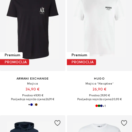
Premium
Premium
PROMOCIJA
PROMOCIJA
ARMANI EXCHANGE
HUGO
Majica
Majica 'Nesptee'
34,90 €
26,90 €
Prvotno: 49,90 €
Prvotno: 29,90 €
Posljednja najniža cijena:
26,91 €
Posljednja najniža cijena:
20,93 €
+
1