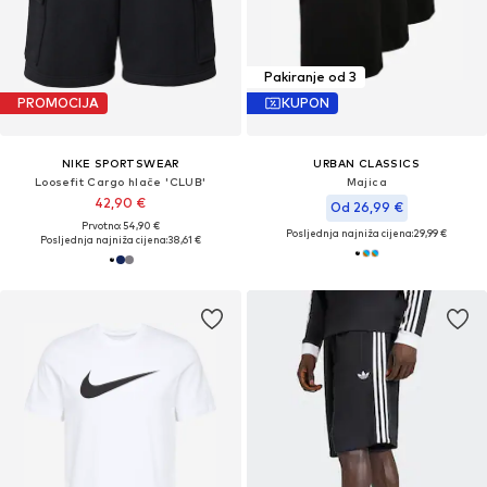
Pakiranje od 3
PROMOCIJA
KUPON
NIKE SPORTSWEAR
URBAN CLASSICS
Loosefit Cargo hlače 'CLUB'
Majica
42,90 €
Od 26,99 €
Prvotno: 54,90 €
Posljednja najniža cijena:
29,99 €
Posljednja najniža cijena:
38,61 €