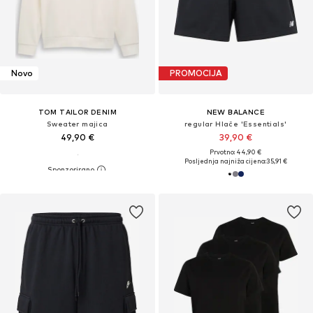
Novo
PROMOCIJA
TOM TAILOR DENIM
NEW BALANCE
Sweater majica
regular Hlače 'Essentials'
49,90 €
39,90 €
Prvotno: 44,90 €
Posljednja najniža cijena:
35,91 €