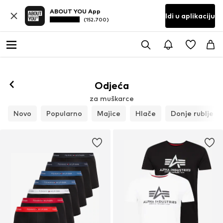
ABOUT YOU App
Idi u aplikaciju
(152.700)
Odjeća
za muškarce
Novo
Popularno
Majice
Hlače
Donje rublje