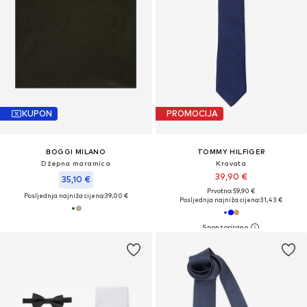
KUPON
PROMOCIJA
BOGGI MILANO
TOMMY HILFIGER
Džepna maramica
Kravata
39,90 €
35,10 €
Prvotno: 59,90 €
Posljednja najniža cijena:
39,00 €
Posljednja najniža cijena:
31,43 €