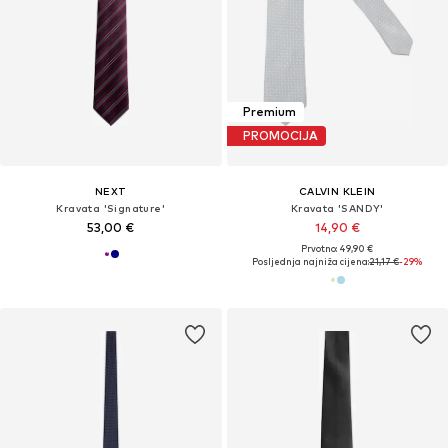
Premium
PROMOCIJA
NEXT
CALVIN KLEIN
Kravata 'Signature'
Kravata 'SANDY'
53,00 €
14,90 €
Prvotno: 49,90 €
Posljednja najniža cijena:
21,17 €
-29%