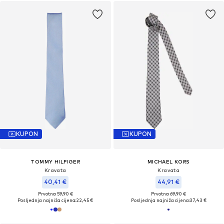
KUPON
KUPON
TOMMY HILFIGER
MICHAEL KORS
Kravata
Kravata
40,41 €
44,91 €
Prvotno: 59,90 €
Prvotno: 69,90 €
Posljednja najniža cijena:
22,45 €
Posljednja najniža cijena:
37,43 €