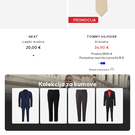
PROMOCIJA
NEXT
TOMMY HILFIGER
Leptir mašna
Kravata
20,00 €
34,90 €
Prvotno: 59,90 €
Posljednja najniža cijena:
26,18 €
Kolekcija za kumove