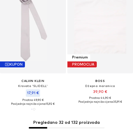
Premium
KUPON
PROMOCIJA
CALVIN KLEIN
BOSS
Kravata 'SLIDELL'
Džepna maramica
39,90 €
17,91 €
Prvotno: 44,90 €
Prvotno: 49,90 €
Posljednja najniža cijena:
35,91 €
Posljednja najniža cijena:
15,92 €
Pregledano 32 od 132 proizvoda