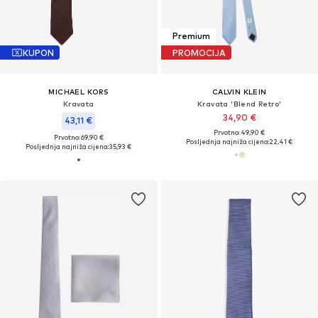
Premium
KUPON
PROMOCIJA
MICHAEL KORS
CALVIN KLEIN
Kravata
Kravata 'Blend Retro'
34,90 €
43,11 €
Prvotno: 49,90 €
Prvotno: 69,90 €
Posljednja najniža cijena:
22,41 €
Posljednja najniža cijena:
35,93 €