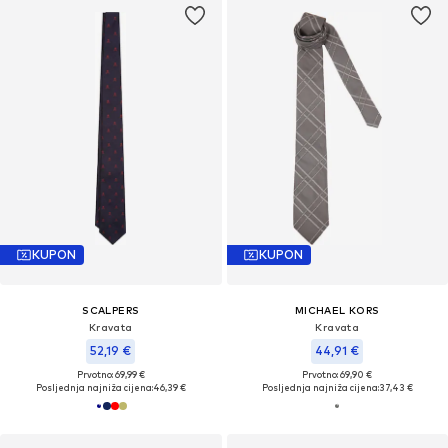
KUPON
KUPON
SCALPERS
MICHAEL KORS
Kravata
Kravata
52,19 €
44,91 €
Prvotno: 69,99 €
Prvotno: 69,90 €
Posljednja najniža cijena:
46,39 €
Posljednja najniža cijena:
37,43 €