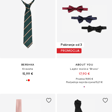
Pakiranje od 3
PROMOCIJA
BERSHKA
ABOUT YOU
Kravata
Leptir mašna 'Bruno'
15,99 €
17,90 €
Prvotno: 19,90 €
Posljednja najniža cijena:
15,21 €