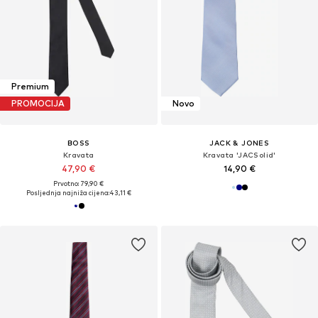
Premium
PROMOCIJA
Novo
BOSS
JACK & JONES
Kravata
Kravata 'JACSolid'
47,90 €
14,90 €
Prvotno: 79,90 €
Posljednja najniža cijena:
43,11 €