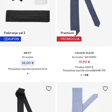
Pakiranje od 2
Premium
KUPON
PROMOCIJA
NEXT
CALVIN KLEIN
Kravata
Kravata 'SEVERN'
19,90 €
36,00 €
Prvotno: 49,90 €
Posljednja najniža cijena:
40,00 €
Posljednja najniža cijena:
22,41 €
-11%