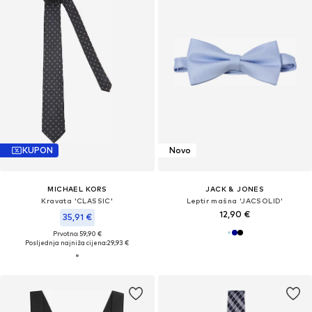
KUPON
Novo
MICHAEL KORS
JACK & JONES
Kravata 'CLASSIC'
Leptir mašna 'JACSOLID'
12,90 €
35,91 €
Prvotno: 59,90 €
Posljednja najniža cijena:
29,93 €