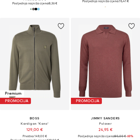
Posljednja najniža cijena:
76,41 €
Posljednja najniža cijena:
8,36 €
Premium
PROMOCIJA
PROMOCIJA
BOSS
JIMMY SANDERS
Kardigan 'Kano'
Pulover
129,00 €
24,95 €
Prvotno: 149,00 €
Posljednja najniža cijena:
80,00 €
-68%