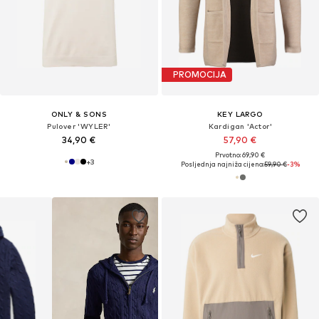
PROMOCIJA
ONLY & SONS
KEY LARGO
Pulover 'WYLER'
Kardigan 'Actor'
34,90 €
57,90 €
Prvotno: 69,90 €
+
3
Posljednja najniža cijena:
59,90 €
-3%