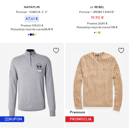
NAPAPIJRI
JJ REBEL
Pulover 'DARCA C 2'
Pulover 'JREBSTANCE'
19,90 €
67,41 €
Prvotno: 26,90 €
Prvotno: 109,00 €
Posljednja najniža cijena:
7,96 €
Posljednja najniža cijena:
56,18 €
Premium
KUPON
PROMOCIJA