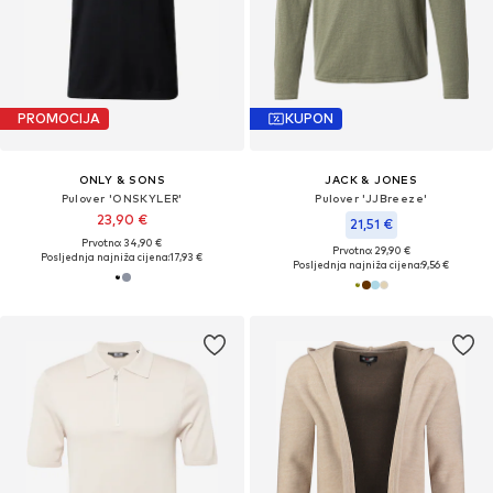
PROMOCIJA
KUPON
ONLY & SONS
JACK & JONES
Pulover 'ONSKYLER'
Pulover 'JJBreeze'
23,90 €
21,51 €
Prvotno: 34,90 €
Prvotno: 29,90 €
Posljednja najniža cijena:
17,93 €
Posljednja najniža cijena:
9,56 €