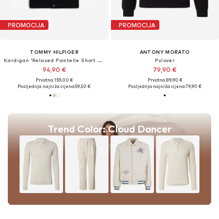
PROMOCIJA
PROMOCIJA
TOMMY HILFIGER
ANTONY MORATO
Kardigan 'Relaxed Pointelle Short Sleeve With'
Pulover
94,90 €
79,90 €
Prvotno: 159,00 €
Prvotno: 89,90 €
Posljednja najniža cijena:
59,50 €
Posljednja najniža cijena:
79,90 €
Trend Color: Cloud Dancer