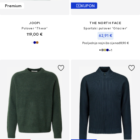
Premium
KUPON
JOOP!
THE NORTH FACE
Pulover 'Theor'
Sportski pulover 'Glacier'
119,00 €
62,91 €
Posljednja najniža cijena:
69,90 €
+
1