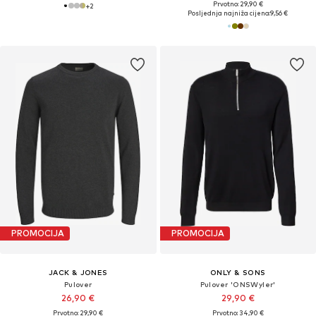
Prvotno: 29,90 €
+
2
Posljednja najniža cijena:
9,56 €
PROMOCIJA
PROMOCIJA
JACK & JONES
ONLY & SONS
Pulover
Pulover 'ONSWyler'
26,90 €
29,90 €
Prvotno: 29,90 €
Prvotno: 34,90 €