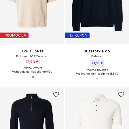
PROMOCIJA
KUPON
JACK & JONES
SUPERDRY & CO
Pulover 'JORCassis'
Pulover
23,90 €
71,91 €
Prvotno: 29,90 €
Prvotno: 109,00 €
Posljednja najniža cijena:
9,56 €
Posljednja najniža cijena:
55,93 €