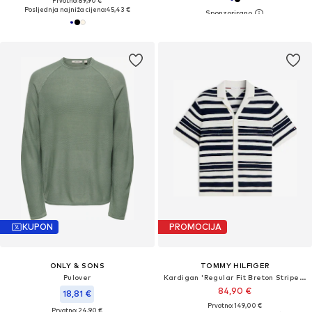
Prvotno: 89,90 €
Posljednja najniža cijena:
45,43 €
KUPON
PROMOCIJA
ONLY & SONS
TOMMY HILFIGER
Pulover
Kardigan 'Regular Fit Breton Stripe Short Sleeve'
84,90 €
18,81 €
Prvotno: 149,00 €
Prvotno: 24,90 €