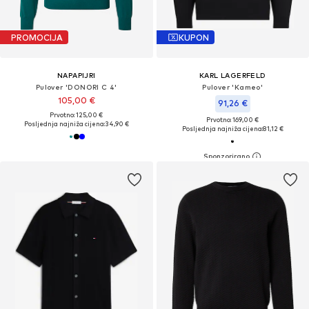
PROMOCIJA
KUPON
NAPAPIJRI
KARL LAGERFELD
Pulover 'DONORI C 4'
Pulover 'Kameo'
105,00 €
91,26 €
Prvotno: 125,00 €
Prvotno: 169,00 €
Posljednja najniža cijena:
34,90 €
Posljednja najniža cijena:
81,12 €