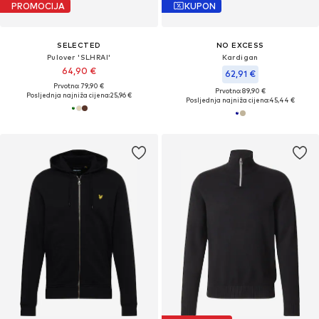
PROMOCIJA
KUPON
SELECTED
NO EXCESS
Pulover 'SLHRAI'
Kardigan
64,90 €
62,91 €
Prvotno: 79,90 €
Prvotno: 89,90 €
Posljednja najniža cijena:
25,96 €
Posljednja najniža cijena:
45,44 €