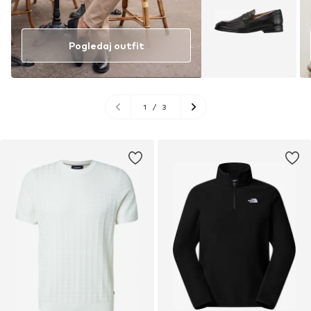
Pogledaj outfit
1
/
3