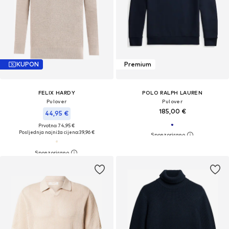
KUPON
Premium
FELIX HARDY
POLO RALPH LAUREN
Pulover
Pulover
185,00 €
44,95 €
Prvotno: 74,95 €
Posljednja najniža cijena:
39,96 €