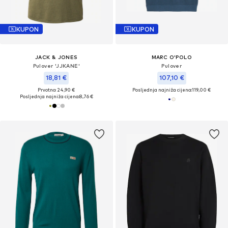
KUPON
KUPON
JACK & JONES
MARC O'POLO
Pulover 'JJKANE'
Pulover
18,81 €
107,10 €
Prvotno: 24,90 €
Posljednja najniža cijena:
119,00 €
Posljednja najniža cijena:
8,76 €