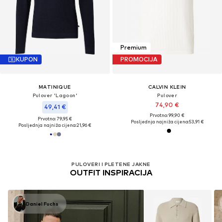
Premium
KUPON
PROMOCIJA
MATINIQUE
CALVIN KLEIN
Pulover 'Lagoon'
Pulover
74,90 €
49,41 €
Prvotno: 99,90 €
Prvotno: 79,95 €
Posljednja najniža cijena:
53,91 €
Posljednja najniža cijena:
21,96 €
PULOVERI I PLETENE JAKNE
OUTFIT INSPIRACIJA
Daniel Fuchs