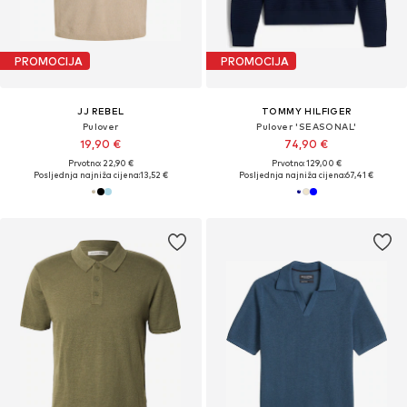
PROMOCIJA
PROMOCIJA
JJ REBEL
TOMMY HILFIGER
Pulover
Pulover 'SEASONAL'
19,90 €
74,90 €
Prvotno: 22,90 €
Prvotno: 129,00 €
Posljednja najniža cijena:
13,52 €
Posljednja najniža cijena:
67,41 €