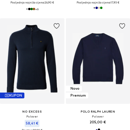
Posljednja najniža cijena:
26,90 €
Posljednja najniža cijena:
17,93 €
+
6
Novo
KUPON
Premium
NO EXCESS
POLO RALPH LAUREN
Pulover
Pulover
205,00 €
58,41 €