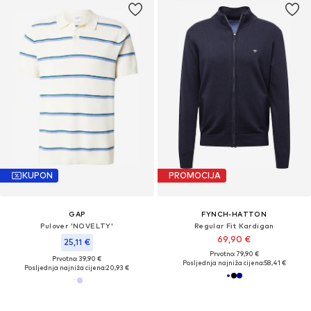
KUPON
PROMOCIJA
GAP
FYNCH-HATTON
Pulover 'NOVELTY'
Regular Fit Kardigan
69,90 €
25,11 €
Prvotno: 79,90 €
Prvotno: 39,90 €
Posljednja najniža cijena:
58,41 €
Posljednja najniža cijena:
20,93 €