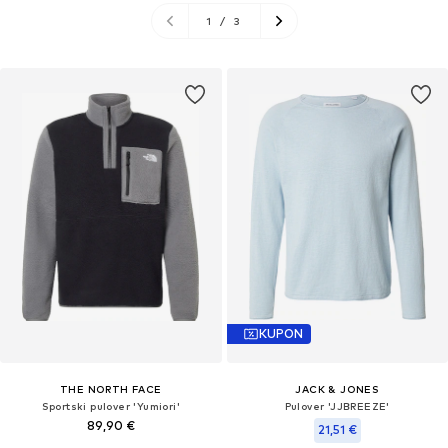
1
/
3
KUPON
THE NORTH FACE
JACK & JONES
Sportski pulover 'Yumiori'
Pulover 'JJBREEZE'
89,90 €
21,51 €