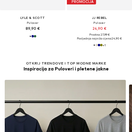
PROMOCIJA
LYLE & SCOTT
JJ REBEL
Pulover
Pulover
89,90 €
24,90 €
Prvotno: 27,99 €
Posljednja najniža cijena:
24,90 €
+
1
OTKRIJ TRENDOVE I TOP MODNE MARKE
Inspiracija za Puloveri i pletene jakne