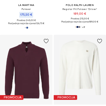
LA MARTINA
POLO RALPH LAUREN
Pulover
Regular Fit Pulover 'Driver'
189,00 €
175,50 €
Prvotno: 215,00 €
Prvotno: 245,00 €
Posljednja najniža cijena:
189,00 €
Posljednja najniža cijena:
126,75 €
+
9
PROMOCIJA
PROMOCIJA