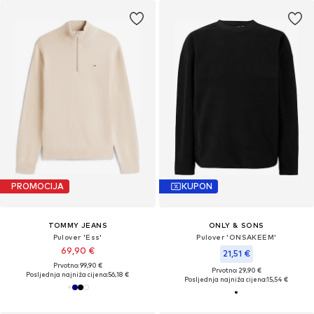
PROMOCIJA
KUPON
TOMMY JEANS
ONLY & SONS
Pulover 'Ess'
Pulover 'ONSAKEEM'
69,90 €
21,51 €
Prvotno: 99,90 €
Prvotno: 29,90 €
Posljednja najniža cijena:
56,18 €
Posljednja najniža cijena:
15,54 €