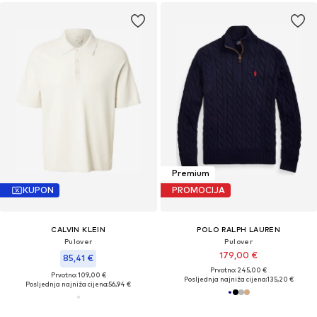
Premium
KUPON
PROMOCIJA
CALVIN KLEIN
POLO RALPH LAUREN
Pulover
Pulover
179,00 €
85,41 €
Prvotno: 245,00 €
Prvotno: 109,00 €
Posljednja najniža cijena:
135,20 €
Posljednja najniža cijena:
56,94 €