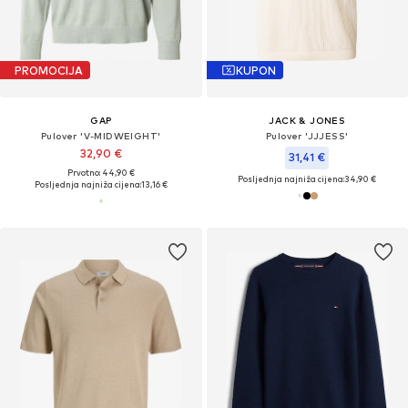
PROMOCIJA
KUPON
GAP
JACK & JONES
Pulover 'V-MIDWEIGHT'
Pulover 'JJJESS'
32,90 €
31,41 €
Prvotno: 44,90 €
Posljednja najniža cijena:
34,90 €
Posljednja najniža cijena:
13,16 €