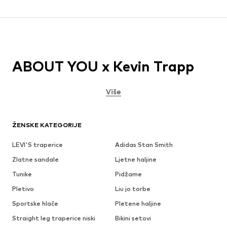
ABOUT YOU x Kevin Trapp
Više
ŽENSKE KATEGORIJE
LEVI'S traperice
Adidas Stan Smith
Zlatne sandale
Ljetne haljine
Tunike
Pidžame
Pletivo
Liu jo torbe
Sportske hlače
Pletene haljine
Straight leg traperice niski
Bikini setovi