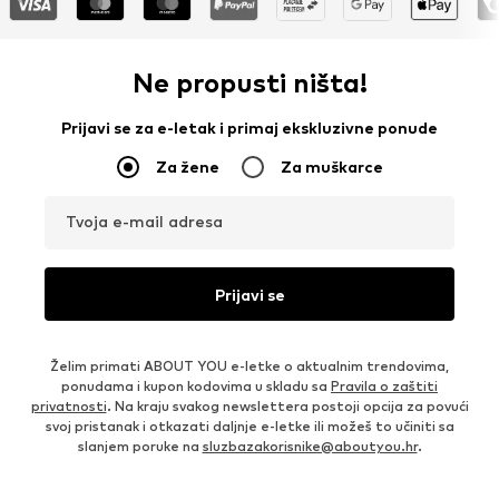
Ne propusti ništa!
Prijavi se za e-letak i primaj ekskluzivne ponude
Za žene
Za muškarce
Tvoja e-mail adresa
Prijavi se
Želim primati ABOUT YOU e-letke o aktualnim trendovima,
ponudama i kupon kodovima u skladu sa
Pravila o zaštiti
privatnosti
. Na kraju svakog newslettera postoji opcija za povući
svoj pristanak i otkazati daljnje e-letke ili možeš to učiniti sa
slanjem poruke na
sluzbazakorisnike@aboutyou.hr
.