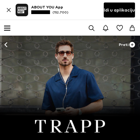
ABOUT YOU App
Idi u aplikaciju
(152.700)
Prati