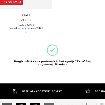
PROMOCIJA
TRAPP
23,90 €
Prvotno: 29,90 €
Posljednja najniža cijena:
19,12 €
Pregledali ste sve proizvode iz kategorije "Žene" koji
odgovaraju filterima
BESPLATNA DOSTAVA* I POVRAT
30 DAN