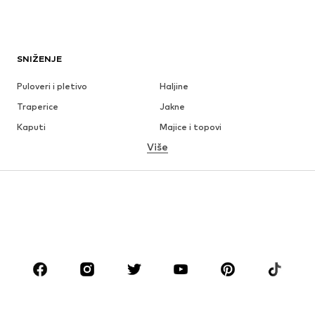
SNIŽENJE
Puloveri i pletivo
Haljine
Traperice
Jakne
Kaputi
Majice i topovi
Više
Hlače
Donje rublje
Suknje
Bluze i tunike
Sweater majice i trenirke
Sakoi
Kupaći kostimi
Kombinezoni
Veći brojevi
Odjeća za trudnice
Obuća
Sport
Dodaci
Premium
ODJEĆA