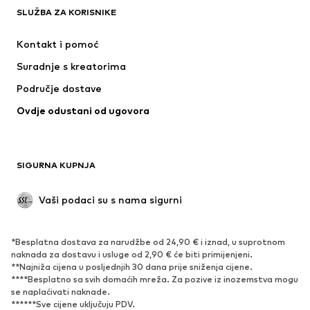
SLUŽBA ZA KORISNIKE
Novo
Popularno
Haljine
Traperice
Kontakt i pomoć
Majice i topovi
Hlače
Suradnje s kreatorima
Jakne
Puloveri i pletivo
Područje dostave
Donje rublje
Bluze i tunike
Ovdje odustani od ugovora
Kaputi
Suknje
Kupaći kostimi
Sweater majice i trenirke
Sakoi
Kombinezoni
SIGURNA KUPNJA
Veći brojevi
Odjeća za trudnice
Posebne prigode
Ekskluzivno
Vaši podaci su s nama sigurni
Recikliranje
*Besplatna dostava za narudžbe od 24,90 € i iznad, u suprotnom
OBUĆA
naknada za dostavu i usluge od 2,90 € će biti primijenjeni.
**Najniža cijena u posljednjih 30 dana prije sniženja cijene.
Novo
Popularno
****Besplatno sa svih domaćih mreža. Za pozive iz inozemstva mogu
se naplaćivati ​​naknade.
Tenisice
Čizmice
******Sve cijene uključuju PDV.