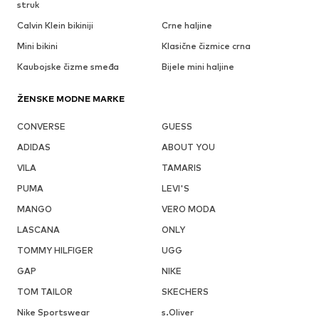
struk
Calvin Klein bikiniji
Crne haljine
Mini bikini
Klasične čizmice crna
Kaubojske čizme smeđa
Bijele mini haljine
ŽENSKE MODNE MARKE
CONVERSE
GUESS
ADIDAS
ABOUT YOU
VILA
TAMARIS
PUMA
LEVI'S
MANGO
VERO MODA
LASCANA
ONLY
TOMMY HILFIGER
UGG
GAP
NIKE
TOM TAILOR
SKECHERS
Nike Sportswear
s.Oliver