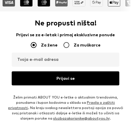
Ne propusti ništa!
Prijavi se za e-letak i primaj ekskluzivne ponude
Za žene
Za muškarce
Tvoja e-mail adresa
Prijavi se
Želim primati ABOUT YOU e-letke o aktualnim trendovima,
ponudama i kupon kodovima u skladu sa
Pravila o zaštiti
privatnosti
. Na kraju svakog newslettera postoji opcija za povući
svoj pristanak i otkazati daljnje e-letke ili možeš to učiniti sa
slanjem poruke na
sluzbazakorisnike@aboutyou.hr
.