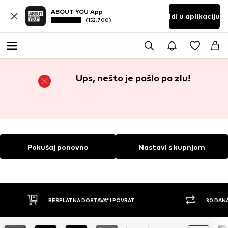
ABOUT YOU App
Idi u aplikaciju
(152.700)
Ups, nešto je pošlo po zlu!
Pokušaj ponovno
Nastavi s kupnjom
BESPLATNA DOSTAVA* I POVRAT
30 DAN