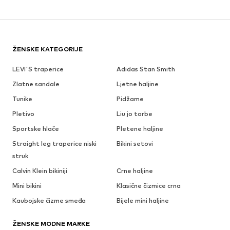
ŽENSKE KATEGORIJE
LEVI'S traperice
Adidas Stan Smith
Zlatne sandale
Ljetne haljine
Tunike
Pidžame
Pletivo
Liu jo torbe
Sportske hlače
Pletene haljine
Straight leg traperice niski
Bikini setovi
struk
Calvin Klein bikiniji
Crne haljine
Mini bikini
Klasične čizmice crna
Kaubojske čizme smeđa
Bijele mini haljine
ŽENSKE MODNE MARKE