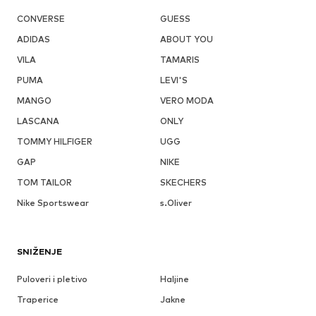
CONVERSE
GUESS
ADIDAS
ABOUT YOU
VILA
TAMARIS
PUMA
LEVI'S
MANGO
VERO MODA
LASCANA
ONLY
TOMMY HILFIGER
UGG
GAP
NIKE
TOM TAILOR
SKECHERS
Nike Sportswear
s.Oliver
SNIŽENJE
Puloveri i pletivo
Haljine
Traperice
Jakne